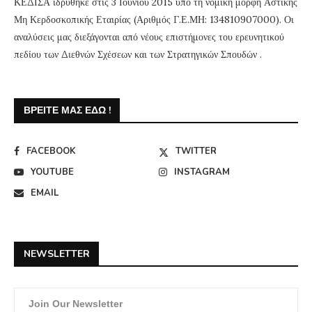
ΚΕΔΙΣΑ ιδρύθηκε στις 3 Ιουνίου 2015 υπό τη νομική μορφή Αστικής
Μη Κερδοσκοπικής Εταιρίας (Αριθμός Γ.Ε.ΜΗ: 134810907000). Οι
αναλύσεις μας διεξάγονται από νέους επιστήμονες του ερευνητικού
πεδίου των Διεθνών Σχέσεων και των Στρατηγικών Σπουδών .
ΒΡΕΊΤΕ ΜΑΣ ΕΔΏ !
FACEBOOK
TWITTER
YOUTUBE
INSTAGRAM
EMAIL
NEWSLETTER
Join Our Newsletter