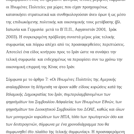
οι Ηνωμένες Πολιτείες για χώρες που είχαν προηγουμένως
κατανικήσει στρατιωτικά και συνθηκολογούσαν άνευ όρων ή ως μέσο
της επιδιωκόμενης πολιτικής και οικονομικής τους μετάβασης (βλ.
Ιαπωνία και Γερμανία μετά το Β΄Π.Π., Αφγανιστάν 2001, Ιράκ
2003). Η συγκεκριμένη πρόβλεψη συνιστά μέρος μίας τελικής
συμφωνίας και πόρρω απέχει από τις προαναφερθείσες περιπτώσεις.
Αποτελεί ένα είδος κινήτρου προς το Ιράν ώστε να συνάψει την
τελική συμφωνία και ενδεχομένως να περιορίσει συν τω χρόνω την
οικονομική επιρροή της Κίνας στο Ιράν.
Σύμφωνα με το άρθρο 7: «
Οι Ηνωμένες Πολιτείες της Αμερικής
αναλαμβάνουν τη δέσμευση να άρουν κάθε είδους κυρώσεις κατά της
Ισλαμικής Δημοκρατίας του Ιράν, συμπεριλαμβανομένων των
ψηφισμάτων του Συμβουλίου Ασφαλείας των Ηνωμένων Εθνών, των
ψηφισμάτων του Διοικητικού Συμβουλίου του ΔΟΑΕ, καθώς και όλων
των μονομερών κυρώσεων των ΗΠΑ, τόσο των πρωτογενών όσο και
των δευτερογενών, σύμφωνα με ένα χρονοδιάγραμμα που θα
συμφωνηθεί στο πλαίσιο της τελικής συμφωνίας
». Η προαναφερόμενη