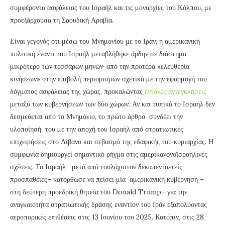
συμφέροντα ασφάλειας του Ισραήλ και τις μοναρχίες του Κόλπου, με
προεξάρχουσα τη Σαουδική Αραβία.
Είναι γεγονός ότι μέσω του Μνημονίου με το Ιράν, η αμερικανική
πολιτική έναντι του Ισραήλ μεταβλήθηκε άρδην σε διάστημα
μικρότερο των τεσσάρων μηνών· από την προτέρα «ελευθερία
κινήσεων» στην επιβολή περιορισμών σχετικά με την εφαρμογή του
δόγματος ασφάλειας της χώρας, προκαλώντας
έντονες αντεγκλήσεις
μεταξύ των κυβερνήσεων των δύο χώρων. Αν και τυπικά το Ισραήλ δεν
δεσμεύεται από το Μνημόνιο, το πρώτο άρθρο συνδέει την
υλοποίησή του με την αποχή του Ισραήλ από στρατιωτικές
επιχειρήσεις στο Λίβανο και σεβασμό της εδαφικής του κυριαρχίας. Η
συμφωνία δημιουργεί σημαντικό ρήγμα στις αμερικανονοϊσραηλινές
σχέσεις. Το Ισραήλ –μετά από τουλάχιστον δεκαπενταετείς
προσπάθειες– κατόρθωσε να πείσει μία αμερικάνικη κυβέρνηση –
στη δεύτερη προεδρική θητεία του Donald Trump– για την
αναγκαιότητα στρατιωτικής δράσης εναντίον του Ιράν εξαπολύοντας
αεροπορικές επιθέσεις στις 13 Ιουνίου του 2025. Κατόπιν, στις 28