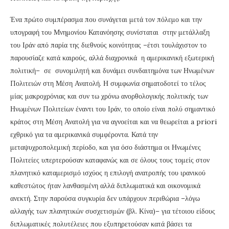
Ένα πρώτο συμπέρασμα που συνάγεται μετά τον πόλεμο και την
υπογραφή του Μνημονίου Κατανόησης συνίσταται στην μετάλλαξη
του Ιράν από παρία της διεθνούς κοινότητας –έτσι τουλάχιστον το
παρουσίαζε κατά καιρούς, αλλά διαχρονικά η αμερικανική εξωτερική
πολιτική– σε συνομιλητή και δυνάμει συνδαιτημόνα των Ηνωμένων
Πολιτειών στη Μέση Ανατολή. Η συμφωνία σηματοδοτεί το τέλος
μίας μακροχρόνιας και συν τω χρόνω ανορθολογικής πολιτικής των
Ηνωμένων Πολιτείων έναντι του Ιράν, το οποίο είναι πολύ σημαντικό
κράτος στη Μέση Ανατολή για να αγνοείται και να θεωρείται a priori
εχθρικό για τα αμερικανικά συμφέροντα. Κατά την
μεταψυχροπολεμική περίοδο, και για όσο διάστημα οι Ηνωμένες
Πολιτείες υπερτερούσαν καταφανώς και σε όλους τους τομείς στον
πλανητικό καταμερισμό ισχύος η επιλογή ανατροπής του ιρανικού
καθεστώτος ήταν λανθασμένη αλλά διπλωματικά και οικονομικά
ανεκτή. Στην παρούσα συγκυρία δεν υπάρχουν περιθώρια –λόγω
αλλαγής των πλανητικών συσχετισμών (βλ. Κίνα)– για τέτοιου είδους
διπλωματικές πολυτέλειες που εξυπηρετούσαν κατά βάσει τα