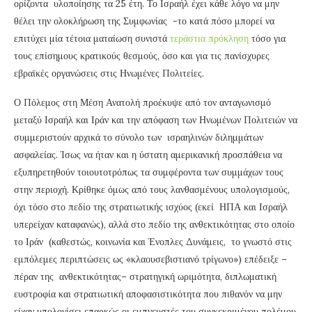
ορίζοντα υλοποίησης τα 25 έτη. Το Ισραήλ έχει κάθε λόγο να μην
θέλει την ολοκλήρωση της Συμφωνίας -το κατά πόσο μπορεί να
επιτύχει μία τέτοια ματαίωση συνιστά
τεράστια πρόκληση
τόσο για
τους επίσημους κρατικούς θεσμούς, όσο και για τις πανίσχυρες
εβραϊκές οργανώσεις στις Ηνωμένες Πολιτείες.
Ο Πόλεμος στη Μέση Ανατολή προέκυψε από τον ανταγωνισμό
μεταξύ Ισραήλ και Ιράν και την απόφαση των Ηνωμένων Πολιτειών να
συμμεριστούν αρχικά το σύνολο των ισραηλινών διλημμάτων
ασφαλείας. Ίσως να ήταν και η ύστατη αμερικανική προσπάθεια να
εξυπηρετηθούν τοιουτοτρόπως τα συμφέροντα των συμμάχων τους
στην περιοχή. Κρίθηκε όμως από τους λανθασμένους υπολογισμούς,
όχι τόσο στο πεδίο της στρατιωτικής ισχύος (εκεί ΗΠΑ και Ισραήλ
υπερείχαν καταφανώς), αλλά στο πεδίο της ανθεκτικότητας στο οποίο
το Ιράν (καθεστώς, κοινωνία και Ένοπλες Δυνάμεις, το γνωστό στις
εμπόλεμες περιπτώσεις ως «κλαουσεβιστιανό τρίγωνο») επέδειξε –
πέραν της ανθεκτικότητας– στρατηγική ωριμότητα, διπλωματική
ευστροφία και στρατιωτική αποφασιστικότητα που πιθανόν να μην
είχαν υπολογίσει επαρκώς οι εμπνευστές του συγκεκριμένου πολέμου.