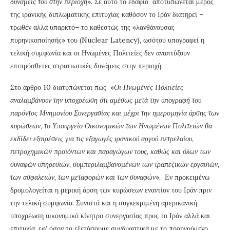
δυνάμεις του στην περιοχή
». Σε αυτό το εδάφιο αποτυπώνεται μέρος
της ιρανικής διπλωματικής επιτυχίας καθόσον το Ιράν διατηρεί –
τρωθέν αλλά υπαρκτό– το καθεστώς της «λανθάνουσας
πυρηνικοποίησής» του (Nuclear Latency), ωσότου υπογραφεί η
τελική συμφωνία και οι Ηνωμένες Πολιτείες δεν αναπτύξουν
επιπρόσθετες στρατιωτικές δυνάμεις στην περιοχή.
Στο άρθρο 10 διατυπώνεται πως «
Οι Ηνωμένες Πολιτείες
αναλαμβάνουν την υποχρέωση ότι αμέσως μετά την υπογραφή του
παρόντος Μνημονίου Συνεργασίας και μέχρι την ημερομηνία άρσης των
κυρώσεων, το Υπουργείο Οικονομικών των Ηνωμένων Πολιτειών θα
εκδίδει εξαιρέσεις για τις εξαγωγές ιρανικού αργού πετρελαίου,
πετροχημικών προϊόντων και παραγώγων τους, καθώς και όλων των
συναφών υπηρεσιών, συμπεριλαμβανομένων των τραπεζικών εργασιών,
των ασφαλειών, των μεταφορών και των συναφών
». Εν προκειμένω
δρομολογείται η μερική άρση των κυρώσεων εναντίον του Ιράν πριν
την τελική συμφωνία. Συνιστά και η συγκεκριμένη αμερικανική
υποχρέωση οικονομικό κίνητρο συνεργασίας προς το Ιράν αλλά και
επιτυχία, εφ’ όσον το εξετάσουμε συνδυαστικά με το προηγούμενο