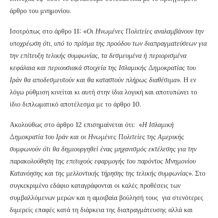
άρθρο του μνημονίου.
Ισοτρόπως στο άρθρο 11: «
Οι Ηνωμένες Πολιτείες αναλαμβάνουν την
υποχρέωση ότι, υπό το πρίσμα της προόδου των διαπραγματεύσεων για
την επίτευξη τελικής συμφωνίας, τα δεσμευμένα ή περιορισμένα
κεφάλαια και περιουσιακά στοιχεία της Ισλαμικής Δημοκρατίας του
Ιράν θα αποδεσμευτούν και θα καταστούν πλήρως διαθέσιμα
». Η εν
λόγω ρύθμιση κινείται κι αυτή στην ίδια λογική και αποτυπώνει το
ίδιο διπλωματικό αποτέλεσμα με το άρθρο 10.
Ακολούθως στο άρθρο 12 επισημαίνεται ότι: «
Η Ισλαμική
Δημοκρατία του Ιράν και οι Ηνωμένες Πολιτείες της Αμερικής
συμφωνούν ότι θα δημιουργηθεί ένας μηχανισμός εκτέλεσης για την
παρακολούθηση της επιτυχούς εφαρμογής του παρόντος Μνημονίου
Κατανόησης και της μελλοντικής τήρησης της τελικής συμφωνίας
». Στο
συγκεκριμένο εδάφιο καταγράφονται οι καλές προθέσεις των
συμβαλλόμενων μερών και η αμοιβαία βούλησή τους για στενότερες
διμερείς επαφές κατά τη διάρκεια της διαπραγμάτευσης αλλά και