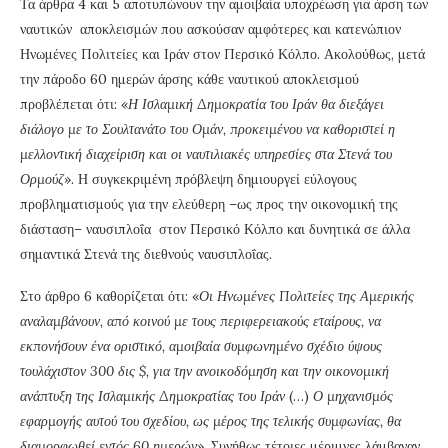
Τα άρθρα 4 και 5 αποτυπώνουν την αμοιβαία υποχρέωση για άρση των
ναυτικών αποκλεισμών που ασκούσαν αμφότερες και κατενώπιον
Ηνωμένες Πολιτείες και Ιράν στον Περσικό Κόλπο. Ακολούθως, μετά
την πάροδο 60 ημερών άρσης κάθε ναυτικού αποκλεισμού
προβλέπεται ότι: «
Η Ισλαμική Δημοκρατία του Ιράν θα διεξάγει
διάλογο με το Σουλτανάτο του Ομάν, προκειμένου να καθοριστεί η
μελλοντική διαχείριση και οι ναυτιλιακές υπηρεσίες στα Στενά του
Ορμούζ
». Η συγκεκριμένη πρόβλεψη δημιουργεί εύλογους
προβληματισμούς για την ελεύθερη –ως προς την οικονομική της
διάσταση– ναυσιπλοΐα στον Περσικό Κόλπο και δυνητικά σε άλλα
σημαντικά Στενά της διεθνούς ναυσιπλοΐας.
Στο άρθρο 6 καθορίζεται ότι: «
Οι Ηνωμένες Πολιτείες της Αμερικής
αναλαμβάνουν, από κοινού με τους περιφερειακούς εταίρους, να
εκπονήσουν ένα οριστικό, αμοιβαία συμφωνημένο σχέδιο ύψους
τουλάχιστον 300 δις $, για την ανοικοδόμηση και την οικονομική
ανάπτυξη της Ισλαμικής Δημοκρατίας του Ιράν
(…)
Ο μηχανισμός
εφαρμογής αυτού του σχεδίου, ως μέρος της τελικής συμφωνίας, θα
διαμορφωθεί εντός 60 ημερών
». Συνήθως τέτοιες μέριμνες λάμβαναν