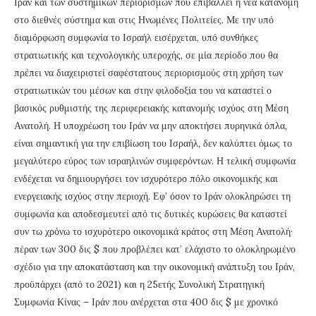
Ιράν και των συστημικών περιορισμών που επιβάλλει η νέα κατανομή
στο διεθνές σύστημα και στις Ηνωμένες Πολιτείες. Με την υπό
διαμόρφωση συμφωνία το Ισραήλ εισέρχεται, υπό συνθήκες
στρατιωτικής και τεχνολογικής υπεροχής, σε μία περίοδο που θα
πρέπει να διαχειριστεί σαφέστατους περιορισμούς στη χρήση των
στρατιωτικών του μέσων και στην φιλοδοξία του να καταστεί ο
βασικός ρυθμιστής της περιφερειακής κατανομής ισχύος στη Μέση
Ανατολή. Η υποχρέωση του Ιράν να μην αποκτήσει πυρηνικά όπλα,
είναι σημαντική για την επιβίωση του Ισραήλ, δεν καλύπτει όμως το
μεγαλύτερο εύρος των ισραηλινών συμφερόντων. Η τελική συμφωνία
ενδέχεται να δημιουργήσει τον ισχυρότερο πόλο οικονομικής και
ενεργειακής ισχύος στην περιοχή. Εφ’ όσον το Ιράν ολοκληρώσει τη
συμφωνία και αποδεσμευτεί από τις δυτικές κυρώσεις θα καταστεί
συν τω χρόνω το ισχυρότερο οικονομικά κράτος στη Μέση Ανατολή·
πέραν των 300 δις $ που προβλέπει κατ’ ελάχιστο το ολοκληρωμένο
σχέδιο για την αποκατάσταση και την οικονομική ανάπτυξη του Ιράν,
προϋπάρχει (από το 2021) και η 25ετής Συνολική Στρατηγική
Συμφωνία Κίνας – Ιράν που ανέρχεται στα 400 δις $ με χρονικό