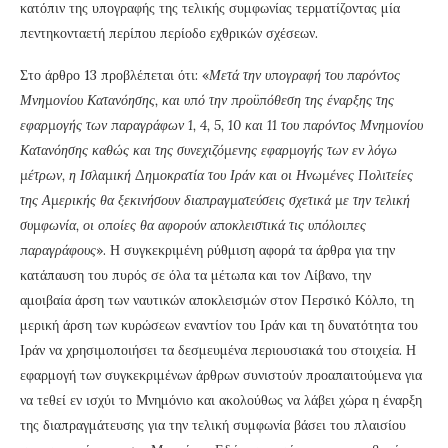
κατόπιν της υπογραφής της τελικής συμφωνίας τερματίζοντας μία
πεντηκονταετή περίπου περίοδο εχθρικών σχέσεων.
Στο άρθρο 13 προβλέπεται ότι: «
Μετά την υπογραφή του παρόντος
Μνημονίου Κατανόησης, και υπό την προϋπόθεση της έναρξης της
εφαρμογής των παραγράφων 1, 4, 5, 10 και 11 του παρόντος Μνημονίου
Κατανόησης καθώς και της συνεχιζόμενης εφαρμογής των εν λόγω
μέτρων, η Ισλαμική Δημοκρατία του Ιράν και οι Ηνωμένες Πολιτείες
της Αμερικής θα ξεκινήσουν διαπραγματεύσεις σχετικά με την τελική
συμφωνία, οι οποίες θα αφορούν αποκλειστικά τις υπόλοιπες
παραγράφους
». Η συγκεκριμένη ρύθμιση αφορά τα άρθρα για την
κατάπαυση του πυρός σε όλα τα μέτωπα και τον Λίβανο, την
αμοιβαία άρση των ναυτικών αποκλεισμών στον Περσικό Κόλπο, τη
μερική άρση των κυρώσεων εναντίον του Ιράν και τη δυνατότητα του
Ιράν να χρησιμοποιήσει τα δεσμευμένα περιουσιακά του στοιχεία. Η
εφαρμογή των συγκεκριμένων άρθρων συνιστούν προαπαιτούμενα για
να τεθεί εν ισχύι το Μνημόνιο και ακολούθως να λάβει χώρα η έναρξη
της διαπραγμάτευσης για την τελική συμφωνία βάσει του πλαισίου