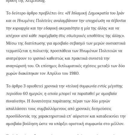
δράση της Χεζμπολάχ.
Το δεύτερο άρθρο προβλέπει ότι: «
Η Ισλαμική Δημοκρατία του Ιράν
και οι Ηνωμένες Πολιτείες αναλαμβάνουν την υποχρέωση να σέβονται
την κυριαρχία και την εδαφική ακεραιότητα η μία της άλλης και να
απέχουν από κάθε παρέμβαση στις εσωτερικές υποθέσεις της άλλης
».
Μέσω της διατύπωσης για αμοιβαίο σεβασμό των μερών ουσιαστικά
τερματίζεται η πολυετής προσπάθεια των Ηνωμένων Πολιτειών να
ανατρέψουν το ιρανικό καθεστώς και πρακτικά συνιστά την
αναγνώρισή του. Οι επίσημες διπλωματικές σχέσεις μεταξύ των δύο
χωρών διακόπηκαν τον Απρίλιο του 1980.
Το άρθρο 3 οριοθετεί χρονικά την «
τελική συμφωνία εντός μέγιστης
περιόδου 60 ημερών, η οποία μπορεί να παραταθεί με αμοιβαία
συναίνεση
». Η δυνατότητα παράτασης πέραν των δύο μηνών
απαλλάσσει τους συμβαλλόμενους από χρονικές δεσμεύσεις
προσδίδοντάς της χαρακτηριστικά επ’ αόριστον και καταδεικνύει την
αμοιβαία βούληση ώστε να υπάρξει οριστική συμφωνία στο μέλλον.