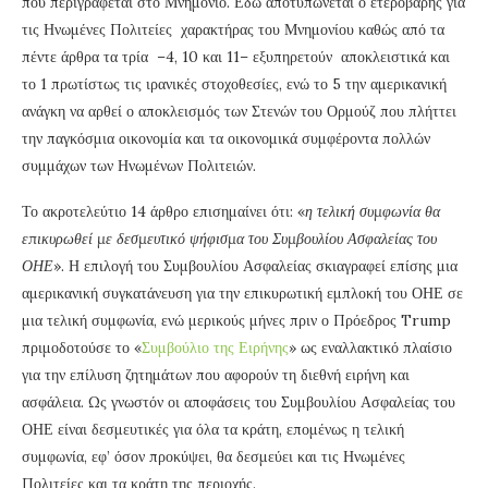
που περιγράφεται στο Μνημόνιο. Εδώ αποτυπώνεται ο ετεροβαρής για
τις Ηνωμένες Πολιτείες χαρακτήρας του Μνημονίου καθώς από τα
πέντε άρθρα τα τρία –4, 10 και 11– εξυπηρετούν αποκλειστικά και
το 1 πρωτίστως τις ιρανικές στοχοθεσίες, ενώ το 5 την αμερικανική
ανάγκη να αρθεί ο αποκλεισμός των Στενών του Ορμούζ που πλήττει
την παγκόσμια οικονομία και τα οικονομικά συμφέροντα πολλών
συμμάχων των Ηνωμένων Πολιτειών.
Το ακροτελεύτιο 14 άρθρο επισημαίνει ότι: «
η τελική συμφωνία θα
επικυρωθεί με δεσμευτικό ψήφισμα του Συμβουλίου Ασφαλείας του
ΟΗΕ
». Η επιλογή του Συμβουλίου Ασφαλείας σκιαγραφεί επίσης μια
αμερικανική συγκατάνευση για την επικυρωτική εμπλοκή του ΟΗΕ σε
μια τελική συμφωνία, ενώ μερικούς μήνες πριν ο Πρόεδρος Trump
πριμοδοτούσε το «
Συμβούλιο της Ειρήνης
» ως εναλλακτικό πλαίσιο
για την επίλυση ζητημάτων που αφορούν τη διεθνή ειρήνη και
ασφάλεια. Ως γνωστόν οι αποφάσεις του Συμβουλίου Ασφαλείας του
ΟΗΕ είναι δεσμευτικές για όλα τα κράτη, επομένως η τελική
συμφωνία, εφ’ όσον προκύψει, θα δεσμεύει και τις Ηνωμένες
Πολιτείες και τα κράτη της περιοχής.