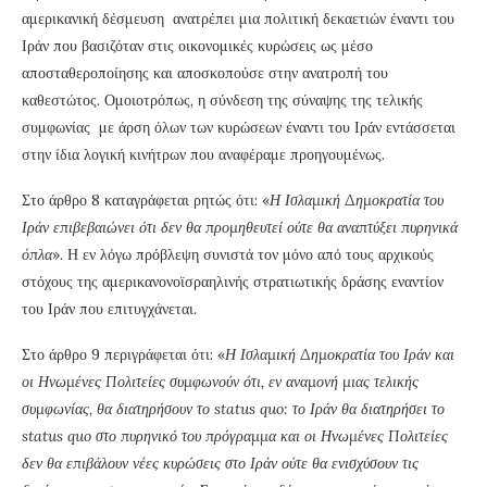
αμερικανική δέσμευση ανατρέπει μια πολιτική δεκαετιών έναντι του
Ιράν που βασιζόταν στις οικονομικές κυρώσεις ως μέσο
αποσταθεροποίησης και αποσκοπούσε στην ανατροπή του
καθεστώτος. Ομοιοτρόπως, η σύνδεση της σύναψης της τελικής
συμφωνίας με άρση όλων των κυρώσεων έναντι του Ιράν εντάσσεται
στην ίδια λογική κινήτρων που αναφέραμε προηγουμένως.
Στο άρθρο 8 καταγράφεται ρητώς ότι: «
Η Ισλαμική Δημοκρατία του
Ιράν επιβεβαιώνει ότι δεν θα προμηθευτεί ούτε θα αναπτύξει πυρηνικά
όπλα
». Η εν λόγω πρόβλεψη συνιστά τον μόνο από τους αρχικούς
στόχους της αμερικανονοϊσραηλινής στρατιωτικής δράσης εναντίον
του Ιράν που επιτυγχάνεται.
Στο άρθρο 9 περιγράφεται ότι: «
Η Ισλαμική Δημοκρατία του Ιράν και
οι Ηνωμένες Πολιτείες συμφωνούν ότι, εν αναμονή μιας τελικής
συμφωνίας, θα διατηρήσουν το status quo: το Ιράν θα διατηρήσει το
status quo στο πυρηνικό του πρόγραμμα και οι Ηνωμένες Πολιτείες
δεν θα επιβάλουν νέες κυρώσεις στο Ιράν ούτε θα ενισχύσουν τις