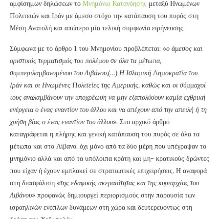
αμφίσημων δηλώσεων το
Μνημόνιο Κατανόησης
μεταξύ Ηνωμένων
Πολιτειών και Ιράν με άμεσο στόχο την κατάπαυση του πυρός στη
Μέση Ανατολή και απώτερο μία τελική συμφωνία ειρήνευσης.
Σύμφωνα με το άρθρο 1 του Μνημονίου προβλέπεται: «
ο άμεσος και
οριστικός τερματισμός του πολέμου σε όλα τα μέτωπα,
συμπεριλαμβανομένου του Λιβάνου,(…) Η Ισλαμική Δημοκρατία του
Ιράν και οι Ηνωμένες Πολιτείες της Αμερικής, καθώς και οι σύμμαχοί
τους αναλαμβάνουν την υποχρέωση να μην εξαπολύσουν καμία εχθρική
ενέργεια ο ένας εναντίον του άλλου και να απέχουν από την απειλή ή τη
χρήση βίας ο ένας εναντίον του άλλου
». Στο αρχικό άρθρο
καταγράφεται η πλήρης και γενική κατάπαυση του πυρός σε όλα τα
μέτωπα και στο Λίβανο, όχι μόνο από τα δύο μέρη που υπέγραψαν το
μνημόνιο αλλά και από τα υπόλοιπα κράτη και μη- κρατικούς δρώντες
που είχαν ή έχουν εμπλακεί σε στρατιωτικές επιχειρήσεις. Η αναφορά
στη διασφάλιση «
της εδαφικής ακεραιότητας και της κυριαρχίας του
Λιβάνου»
προφανώς δημιουργεί περιορισμούς στην παρουσία των
ισραηλινών ενόπλων δυνάμεων στη χώρα και δευτερευόντως στη