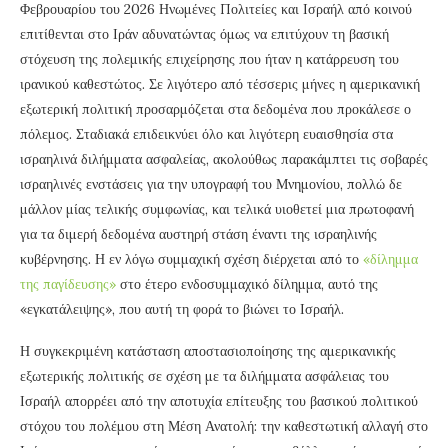
Φεβρουαρίου του 2026 Ηνωμένες Πολιτείες και Ισραήλ από κοινού
επιτίθενται στο Ιράν αδυνατώντας όμως να επιτύχουν τη βασική
στόχευση της πολεμικής επιχείρησης που ήταν η κατάρρευση του
ιρανικού καθεστώτος. Σε λιγότερο από τέσσερις μήνες η αμερικανική
εξωτερική πολιτική προσαρμόζεται στα δεδομένα που προκάλεσε ο
πόλεμος. Σταδιακά επιδεικνύει όλο και λιγότερη ευαισθησία στα
ισραηλινά διλήμματα ασφαλείας, ακολούθως παρακάμπτει τις σοβαρές
ισραηλινές ενστάσεις για την υπογραφή του Μνημονίου, πολλώ δε
μάλλον μίας τελικής συμφωνίας, και τελικά υιοθετεί μια πρωτοφανή
για τα διμερή δεδομένα αυστηρή στάση έναντι της ισραηλινής
κυβέρνησης. Η εν λόγω συμμαχική σχέση διέρχεται από το
«δίλημμα
της παγίδευσης»
στο έτερο ενδοσυμμαχικό δίλημμα, αυτό της
«εγκατάλειψης», που αυτή τη φορά το βιώνει το Ισραήλ.
Η συγκεκριμένη κατάσταση αποστασιοποίησης της αμερικανικής
εξωτερικής πολιτικής σε σχέση με τα διλήμματα ασφάλειας του
Ισραήλ απορρέει από την αποτυχία επίτευξης του βασικού πολιτικού
στόχου του πολέμου στη Μέση Ανατολή: την καθεστωτική αλλαγή στο