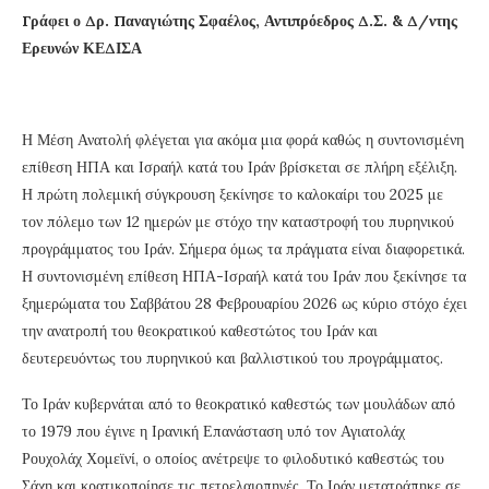
Γράφει ο Δρ. Παναγιώτης Σφαέλος, Αντιπρόεδρος Δ.Σ. & Δ/ντης
Ερευνών ΚΕΔΙΣΑ
Η Μέση Ανατολή φλέγεται για ακόμα μια φορά καθώς η συντονισμένη
επίθεση ΗΠΑ και Ισραήλ κατά του Ιράν βρίσκεται σε πλήρη εξέλιξη.
Η πρώτη πολεμική σύγκρουση ξεκίνησε το καλοκαίρι του 2025 με
τον πόλεμο των 12 ημερών με στόχο την καταστροφή του πυρηνικού
προγράμματος του Ιράν. Σήμερα όμως τα πράγματα είναι διαφορετικά.
Η συντονισμένη επίθεση ΗΠΑ-Ισραήλ κατά του Ιράν που ξεκίνησε τα
ξημερώματα του Σαββάτου 28 Φεβρουαρίου 2026 ως κύριο στόχο έχει
την ανατροπή του θεοκρατικού καθεστώτος του Ιράν και
δευτερευόντως του πυρηνικού και βαλλιστικού του προγράμματος.
Το Ιράν κυβερνάται από το θεοκρατικό καθεστώς των μουλάδων από
το 1979 που έγινε η Ιρανική Επανάσταση υπό τον Αγιατολάχ
Ρουχολάχ Χομεϊνί, ο οποίος ανέτρεψε το φιλοδυτικό καθεστώς του
Σάχη και κρατικοποίησε τις πετρελαιοπηγές. Το Ιράν μετατράπηκε σε