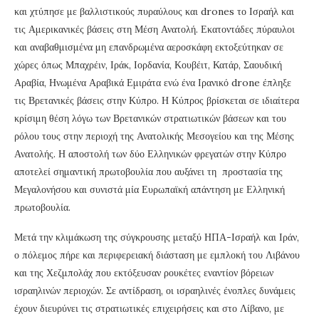
και χτύπησε με βαλλιστικούς πυραύλους και drones το Ισραήλ και
τις Αμερικανικές βάσεις στη Μέση Ανατολή. Εκατοντάδες πύραυλοι
και αναβαθμισμένα μη επανδρωμένα αεροσκάφη εκτοξεύτηκαν σε
χώρες όπως Μπαχρέιν, Ιράκ, Ιορδανία, Κουβέιτ, Κατάρ, Σαουδική
Αραβία, Ηνωμένα Αραβικά Εμιράτα ενώ ένα Ιρανικό drone έπληξε
τις Βρετανικές βάσεις στην Κύπρο. Η Κύπρος βρίσκεται σε ιδιαίτερα
κρίσιμη θέση λόγω των Βρετανικών στρατιωτικών βάσεων και του
ρόλου τους στην περιοχή της Ανατολικής Μεσογείου και της Μέσης
Ανατολής. Η αποστολή των δύο Ελληνικών φρεγατών στην Κύπρο
αποτελεί σημαντική πρωτοβουλία που αυξάνει τη προστασία της
Μεγαλονήσου και συνιστά μία Ευρωπαϊκή απάντηση με Ελληνική
πρωτοβουλία.
Μετά την κλιμάκωση της σύγκρουσης μεταξύ ΗΠΑ-Ισραήλ και Ιράν,
ο πόλεμος πήρε και περιφερειακή διάσταση με εμπλοκή του Λιβάνου
και της Χεζμπολάχ που εκτόξευσαν ρουκέτες εναντίον βόρειων
ισραηλινών περιοχών. Σε αντίδραση, οι ισραηλινές ένοπλες δυνάμεις
έχουν διευρύνει τις στρατιωτικές επιχειρήσεις και στο Λίβανο, με