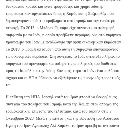
θεοκρατικό κράτος και έγινε τροφοδότης και χρηματοδότης
τρομοκρατικών οργανώσεων όπως η Χαμάς και η Χεζμπολάχ που
δημιούργησαν τεράστια προβλήματα στο Ισραήλ και την ευρύτερη
περιοχή. Το 2015, ο Μπάρακ Ομπάμα είχε συνάψει μια πολυμερή
συμφωνία με το Ιράν, η οποία προέβλεπε περιορισμούς στο πυρηνικό
πρόγραμμα του Ιράν με αντάλλαγμα την άρση οικονομικών κυρώσεων.
Το 2018, ο Τραμπ απεσύρθη από αυτή τη συμφωνία επαναφέροντας
τις οικονομικές κυρώσεις. Στη συνέχεια, το Ιράν ανέπτυξε πλήρως το
πυρηνικό του πρόγραμμα και αύξησε τις απειλητικές του διαθέσεις
προς το Ισραήλ και την Δύση. Συνεπώς, τώρα το Ιράν είναι πολύ πιο
ισχυρό και οι ΗΠΑ θέλησαν να εξαλείψουν τις πυρηνικές προοπτικές
του.
Η επίθεση των ΗΠΑ-Ισραήλ κατά του Ιράν μπορεί να θεωρηθεί ως
συνέχεια του πολέμου του Ισραήλ κατά της Χαμάς στον απόηχο της
τρομοκρατικής επίθεσης της τελευταίας κατά του Ισραήλ στις 7
Οκτωβρίου 2023. Μετά την επίθεση και την εξόντωση του Ανώτατου
Ηγέτη του Ιράν Αγιατολάχ Αλί Χαμενεί το Ιράν προέβη σε αντίποινα