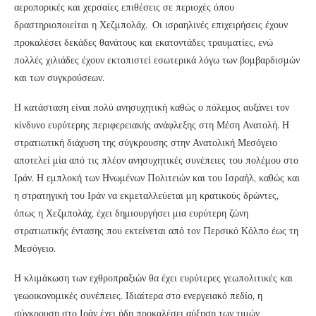
αεροπορικές και χερσαίες επιθέσεις σε περιοχές όπου
δραστηριοποιείται η Χεζμπολάχ. Οι ισραηλινές επιχειρήσεις έχουν
προκαλέσει δεκάδες θανάτους και εκατοντάδες τραυματίες, ενώ
πολλές χιλιάδες έχουν εκτοπιστεί εσωτερικά λόγω των βομβαρδισμών
και των συγκρούσεων.
Η κατάσταση είναι πολύ ανησυχητική καθώς ο πόλεμος αυξάνει τον
κίνδυνο ευρύτερης περιφερειακής ανάφλεξης στη Μέση Ανατολή. Η
στρατιωτική διάχυση της σύγκρουσης στην Ανατολική Μεσόγειο
αποτελεί μία από τις πλέον ανησυχητικές συνέπειες του πολέμου στο
Ιράν. Η εμπλοκή των Ηνωμένων Πολιτειών και του Ισραήλ, καθώς και
η στρατηγική του Ιράν να εκμεταλλεύεται μη κρατικούς δρώντες,
όπως η Χεζμπολάχ, έχει δημιουργήσει μια ευρύτερη ζώνη
στρατιωτικής έντασης που εκτείνεται από τον Περσικό Κόλπο έως τη
Μεσόγειο.
Η κλιμάκωση των εχθροπραξιών θα έχει ευρύτερες γεωπολιτικές και
γεωοικονομικές συνέπειες. Ιδιαίτερα στο ενεργειακό πεδίο, η
σύγκρουση στο Ιράν έχει ήδη προκαλέσει αύξηση των τιμών