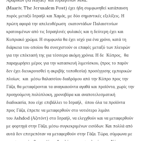
(Maariv, The Jerusalem Post) έχει ήδη συμφωνηθεί κατάπαυση
πυρός μεταξύ Ισραήλ και Χαμάς, με δύο σημαντικές εξελίξεις. Η
πρώτη αφορά την απελευθέρωση εκατοντάδων Παλαιστινίων
κρατουμένων από τις Ισραηλινές φυλακές και η δεύτερη έχει και
Κυπριακό χρώμα. Η συμφωνία θα έχει ισχύ για ένα χρόνο, κατά τη
διάρκεια του οποίου θα συνεχιστούν οι επαφές μεταξύ των πλευρών
για την επέκτασή της για τέσσερα ακόμη χρόνια. Η δε Κύπρος, θα
παραχωρήσει μέρος για την κατασκευή λιμενίσκου, (προς το παρόν
δεν έχει διευκρινισθεί η ακριβής τοποθεσία) προσέγγισης εμπορικών
πλοίων, και μέσω θαλασσίου διαδρόμου από την Κύπρο προς την
Γάζα, θα μεταφέρονται τα αναγκαιούντα αγαθά και προϊόντα, χωρίς την
προηγούμενη πολύπλοκη, χρονοβόρα και αναποτελεσματική
διαδικασία, που είχε επιβάλλει το Ισραήλ, όπου όλα τα προϊόντα
προς Γάζα, έπρεπε να μεταφερθούν στο νοτιότερο λιμάνι
του Ashdod (Αζντόντ) στο Ισραήλ, να ελεγχθούν και να μεταφερθούν
με φορτηγά στην Γάζα, μέσω συγκεκριμένων εισόδων. Και πολλά από
αυτά δεν επιτρεπόταν να μεταφερθούν στην Γάζα. Τώρα, σύμφωνα με