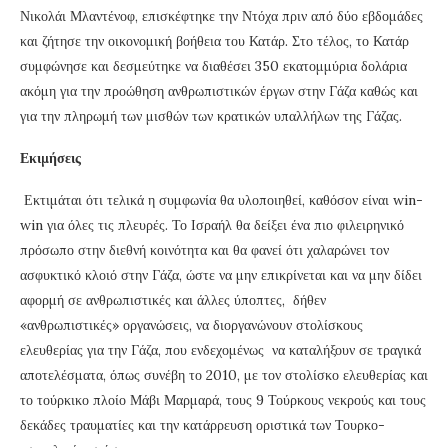
Νικολάι Μλαντένοφ, επισκέφτηκε την Ντόχα πριν από δύο εβδομάδες
και ζήτησε την οικονομική βοήθεια του Κατάρ. Στο τέλος, το Κατάρ
συμφώνησε και δεσμεύτηκε να διαθέσει 350 εκατομμύρια δολάρια
ακόμη για την προώθηση ανθρωπιστικών έργων στην Γάζα καθώς και
για την πληρωμή των μισθών των κρατικών υπαλλήλων της Γάζας.
Εκιμήσεις
Εκτιμάται ότι τελικά η συμφωνία θα υλοποιηθεί, καθόσον είναι win-
win για όλες τις πλευρές. Το Ισραήλ θα δείξει ένα πιο φιλειρηνικό
πρόσωπο στην διεθνή κοινότητα και θα φανεί ότι χαλαρώνει τον
ασφυκτικό κλοιό στην Γάζα, ώστε να μην επικρίνεται και να μην δίδει
αφορμή σε ανθρωπιστικές και άλλες ύποπτες, δήθεν
«ανθρωπιστικές» οργανώσεις, να διοργανώνουν στολίσκους
ελευθερίας για την Γάζα, που ενδεχομένως να καταλήξουν σε τραγικά
αποτελέσματα, όπως συνέβη το 2010, με τον στολίσκο ελευθερίας και
το τούρκικο πλοίο Μάβι Μαρμαρά, τους 9 Τούρκους νεκρούς και τους
δεκάδες τραυματίες και την κατάρρευση οριστικά των Τουρκο-