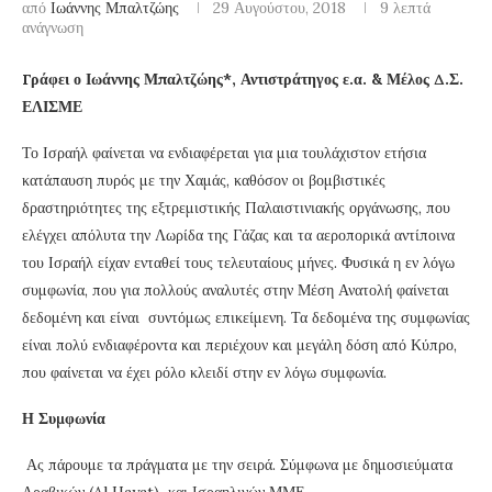
από
Ιωάννης Μπαλτζώης
29 Αυγούστου, 2018
9 λεπτά
ανάγνωση
Γράφει ο Ιωάννης Μπαλτζώης*, Αντιστράτηγος ε.α. & Μέλος Δ.Σ.
ΕΛΙΣΜΕ
Το Ισραήλ φαίνεται να ενδιαφέρεται για μια τουλάχιστον ετήσια
κατάπαυση πυρός με την Χαμάς, καθόσον οι βομβιστικές
δραστηριότητες της εξτρεμιστικής Παλαιστινιακής οργάνωσης, που
ελέγχει απόλυτα την Λωρίδα της Γάζας και τα αεροπορικά αντίποινα
του Ισραήλ είχαν ενταθεί τους τελευταίους μήνες. Φυσικά η εν λόγω
συμφωνία, που για πολλούς αναλυτές στην Μέση Ανατολή φαίνεται
δεδομένη και είναι συντόμως επικείμενη. Τα δεδομένα της συμφωνίας
είναι πολύ ενδιαφέροντα και περιέχουν και μεγάλη δόση από Κύπρο,
που φαίνεται να έχει ρόλο κλειδί στην εν λόγω συμφωνία.
Η Συμφωνία
Ας πάρουμε τα πράγματα με την σειρά. Σύμφωνα με δημοσιεύματα
Αραβικών (Al Hayat) και Ισραηλινών ΜΜΕ