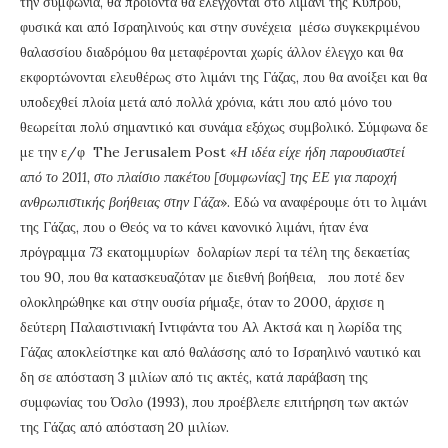
την συμφωνία, θα προϊόντα θα ελέγχονται στο λιμάνι της Κύπρου,
φυσικά και από Ισραηλινούς και στην συνέχεια μέσω συγκεκριμένου
θαλασσίου διαδρόμου θα μεταφέρονται χωρίς άλλον έλεγχο και θα
εκφορτώνονται ελευθέρως στο λιμάνι της Γάζας, που θα ανοίξει και θα
υποδεχθεί πλοία μετά από πολλά χρόνια, κάτι που από μόνο του
θεωρείται πολύ σημαντικό και συνάμα εξόχως συμβολικό. Σύμφωνα δε
με την ε/φ The Jerusalem Post «
Η ιδέα είχε ήδη παρουσιαστεί
από το 2011, στο πλαίσιο πακέτου [συμφωνίας] της ΕΕ για παροχή
ανθρωπιστικής βοήθειας στην Γάζα
». Εδώ να αναφέρουμε ότι το λιμάνι
της Γάζας, που ο Θεός να το κάνει κανονικό λιμάνι, ήταν ένα
πρόγραμμα 73 εκατομμυρίων δολαρίων περί τα τέλη της δεκαετίας
του 90, που θα κατασκευαζόταν με διεθνή βοήθεια, που ποτέ δεν
ολοκληρώθηκε και στην ουσία ρήμαξε, όταν το 2000, άρχισε η
δεύτερη Παλαιστινιακή Ιντιφάντα του Αλ Ακτσά και η λωρίδα της
Γάζας αποκλείστηκε και από θαλάσσης από το Ισραηλινό ναυτικό και
δη σε απόσταση 3 μιλίων από τις ακτές, κατά παράβαση της
συμφωνίας του Όσλο (1993), που προέβλεπε επιτήρηση των ακτών
της Γάζας από απόσταση 20 μιλίων.