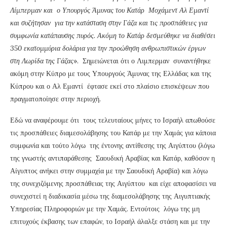
Λίμπερμαν και ο Υπουργός Άμυνας του Κατάρ Μοχάμεντ Αλ Εμαντί
και συζήτησαν για την κατάσταση στην Γάζα και τις προσπάθειες για
συμφωνία κατάπαυσης πυρός. Ακόμη το Κατάρ δεσμεύθηκε να διαθέσει
350 εκατομμύρια δολάρια για την προώθηση ανθρωπιστικών έργων
στη Λωρίδα της Γάζας
». Σημειώνεται ότι ο Λιμπερμαν συναντήθηκε
ακόμη στην Κύπρο με τους Υπουργούς Άμυνας της Ελλάδας και της
Κύπρου και ο Αλ Εμαντί έφτασε εκεί στο πλαίσιο επισκέψεων που
πραγματοποίησε στην περιοχή.
Εδώ να αναφέρουμε ότι τους τελευταίους μήνες το Ισραήλ απωθούσε
τις προσπάθειες διαμεσολάβησης του Κατάρ με την Χαμάς για κάποια
συμφωνία και τούτο λόγω της έντονης αντίθεσης της Αιγύπτου (λόγω
της γνωστής αντιπαράθεσης Σαουδική Αραβίας και Κατάρ, καθόσον η
Αίγυπτος ανήκει στην συμμαχία με την Σαουδική Αραβία) και λόγω
της συνεχιζόμενης προσπάθειας της Αιγύπτου και είχε αποφασίσει να
συνεχιστεί η διαδικασία μέσω της διαμεσολάβησης της Αιγυπτιακής
Υπηρεσίας Πληροφοριών με την Χαμάς. Εντούτοις λόγω της μη
επιτυχούς έκβασης των επαφών, το Ισραήλ άλαλξε στάση και με την