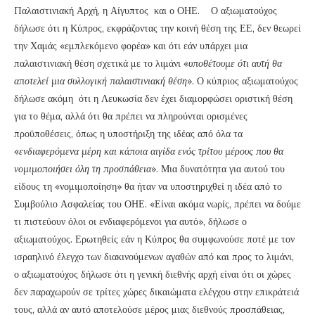
Παλαιστινιακή Αρχή, η Αίγυπτος και ο ΟΗΕ. Ο αξιωματούχος
δήλωσε ότι η Κύπρος, εκφράζοντας την κοινή θέση της ΕΕ, δεν θεωρεί
την Χαμάς «εμπλεκόμενο φορέα» και ότι εάν υπάρχει μια
παλαιστινιακή θέση σχετικά με το λιμάνι «
υποθέτουμε ότι αυτή θα
αποτελεί μια συλλογική παλαιστινιακή θέση
». Ο κύπριος αξιωματούχος
δήλωσε ακόμη ότι η Λευκωσία δεν έχει διαμορφώσει οριστική θέση
για το θέμα, αλλά ότι θα πρέπει να πληρούνται ορισμένες
προϋποθέσεις, όπως η υποστήριξη της ιδέας από όλα τα
«
ενδιαφερόμενα μέρη και κάποια αιγίδα ενός τρίτου μέρους που θα
νομιμοποιήσει όλη τη προσπάθεια
». Μια δυνατότητα για αυτού του
είδους τη «νομιμοποίηση» θα ήταν να υποστηριχθεί η ιδέα από το
Συμβούλιο Ασφαλείας του ΟΗΕ. «Είναι ακόμα νωρίς, πρέπει να δούμε
τι πιστεύουν όλοι οι ενδιαφερόμενοι για αυτό», δήλωσε ο
αξιωματούχος. Ερωτηθείς εάν η Κύπρος θα συμφωνούσε ποτέ με τον
ισραηλινό έλεγχο των διακινούμενων αγαθών από και προς το λιμάνι,
ο αξιωματούχος δήλωσε ότι η γενική διεθνής αρχή είναι ότι οι χώρες
δεν παραχωρούν σε τρίτες χώρες δικαιώματα ελέγχου στην επικράτειά
τους, αλλά αν αυτό αποτελούσε μέρος μιας διεθνούς προσπάθειας,