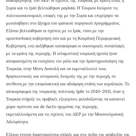
διακυβέρνησης του AKP, οι σχέσεις της Τουρκίας με κράτη όπως η
Συρία και το Ιράν βελτιώθηκαν ραγδαία. Η Τουρκία διεύρυνε τις
πολιτικοοικονομικές επαφές της με την Συρία και επιχείρησε να
μεσολαβήσει στο ζήτημα του ιρανικού πυρηνικού προγράμματος.
Εξίσου βελτιώθηκαν οι σχέσεις με το Ιράκ, τόσο με την
ομοσπονδιακή κυβέρνηση όσο και με τη Κουρδική Περιφερειακή
Κυβέρνηση, ενώ αυξήθηκαν κατακόρυφα οι οικονομικές συναλλαγές
με τα κράτη της περιοχής. Η ισλαμιστική τουρκική ηγεσία ήταν
αποφασισμένη να ενισχύσει τον ρόλο και την δραστηριοποίηση της
Τουρκίας στην Μέση Ανατολή και να εκμεταλλευτεί τους
θρησκευτικούς και ιστορικούς δεσμούς της με την περιοχή, σε
αντίθεση με την επιφυλακτική και αδιάφορη στάση των κεμαλικών. Το
αποκορύφωμα της τουρκικής πολιτικής ήρθε το 2010-2011, όταν η
Τουρκία στήριξε τις αραβικές εξεγέρσεις φιλοδοξώντας να καταστεί
χώρα-πρότυπο και de facto ηγεμόνας της περιοχής,
εκμεταλλευόμενη και τις σχέσεις του AKP με την Μουσουλμανική
Αδελφότητα.
Εξίσου έντονη δραστηριότητα υπήρξε και στο πεδίο της ανάδειξης της