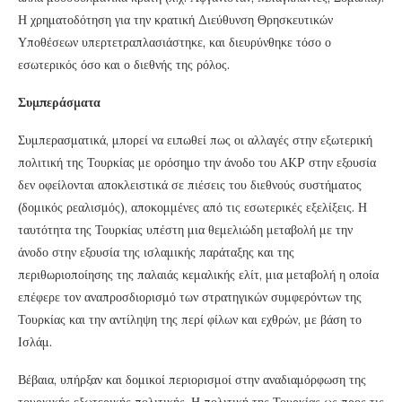
Η χρηματοδότηση για την κρατική Διεύθυνση Θρησκευτικών
Υποθέσεων υπερτετραπλασιάστηκε, και διευρύνθηκε τόσο ο
εσωτερικός όσο και ο διεθνής της ρόλος.
Συμπεράσματα
Συμπερασματικά, μπορεί να ειπωθεί πως οι αλλαγές στην εξωτερική
πολιτική της Τουρκίας με ορόσημο την άνοδο του AKP στην εξουσία
δεν οφείλονται αποκλειστικά σε πιέσεις του διεθνούς συστήματος
(δομικός ρεαλισμός), αποκομμένες από τις εσωτερικές εξελίξεις. Η
ταυτότητα της Τουρκίας υπέστη μια θεμελιώδη μεταβολή με την
άνοδο στην εξουσία της ισλαμικής παράταξης και της
περιθωριοποίησης της παλαιάς κεμαλικής ελίτ, μια μεταβολή η οποία
επέφερε τον αναπροσδιορισμό των στρατηγικών συμφερόντων της
Τουρκίας και την αντίληψη της περί φίλων και εχθρών, με βάση το
Ισλάμ.
Βέβαια, υπήρξαν και δομικοί περιορισμοί στην αναδιαμόρφωση της
τουρκικής εξωτερικής πολιτικής. Η πολιτική της Τουρκίας ως προς τις