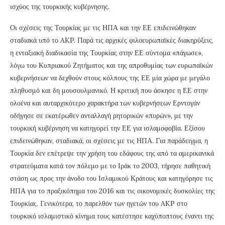
ισχύος της τουρκικής κυβέρνησης.
Οι σχέσεις της Τουρκίας με τις ΗΠΑ και την ΕΕ επιδεινώθηκαν
σταδιακά υπό το AKP. Παρά τις αρχικές φιλοευρωπαϊκές διακηρύξεις,
η ενταξιακή διαδικασία της Τουρκίας στην ΕΕ σύντομα «πάγωσε»,
λόγω του Κυπριακού Ζητήματος και της απροθυμίας των ευρωπαϊκών
κυβερνήσεων να δεχθούν στους κόλπους της ΕΕ μία χώρα με μεγάλο
πληθυσμό και δη μουσουλμανικό. Η κριτική που άσκησε η ΕΕ στην
ολοένα και αυταρχικότερο χαρακτήρα των κυβερνήσεων Ερντογάν
οδήγησε σε εκατέρωθεν ανταλλαγή ρητορικών «πυρών», με την
τουρκική κυβέρνηση να κατηγορεί την ΕΕ για ισλαμοφοβία. Εξίσου
επιδεινώθηκαν, σταδιακά, οι σχέσεις με τις ΗΠΑ. Για παράδειγμα, η
Τουρκία δεν επέτρεψε την χρήση του εδάφους της από τα αμερικανικά
στρατεύματα κατά τον πόλεμο με το Ιράκ το 2003, τήρησε παθητική
στάση ως προς την άνοδο του Ισλαμικού Κράτους και κατηγόρησε τις
ΗΠΑ για το πραξικόπημα του 2016 και τις οικονομικές δυσκολίες της
Τουρκίας. Γενικότερα, το παρελθόν των ηγετών του AKP στο
τουρκικό ισλαμιστικό κίνημα τους κατέστησε καχύποπτους έναντι της