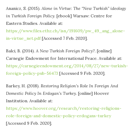
Ananicz, S. (2015).
Alone in Virtue: The “New Turkish” ideology
in Turkish Foreign Policy
. [ebook] Warsaw: Centre for
Eastern Studies. Available at:
https://www.files.ethz.ch/isn/191609/pw_49_ang_alone-
in-virtue_net.pdf
[Accessed 7 Feb. 2020].
Balci, B. (2014).
A New Turkish Foreign Policy?
. [online]
Carnegie Endowment for International Peace. Available at:
https://carnegieendowment.org/2014/08/27/new-turkish-
foreign-policy-pub-56473
[Accessed 9 Feb. 2020].
Barkey, H. (2018).
Restoring Religion’s Role In Foreign And
Domestic Policy In Erdogan’s Turkey
. [online] Hoover
Institution. Available at:
https://www.hoover.org/research/restoring-religions-
role-foreign-and-domestic-policy-erdogans-turkey
[Accessed 9 Feb. 2020].