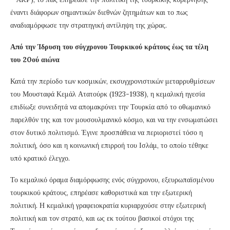
έναντι διάφορων σημαντικών διεθνών ζητημάτων και το πως
αναδιαμόρφωσε την στρατηγική αντίληψη της χώρας.
Από την Ίδρυση του σύγχρονου Τουρκικού κράτους έως τα τέλη
του 20ού αιώνα
Κατά την περίοδο των κοσμικών, εκσυγχρονιστικών μεταρρυθμίσεων
του Μουσταφά Κεμάλ Ατατούρκ (1923-1938), η κεμαλική ηγεσία
επιδίωξε συνειδητά να απομακρύνει την Τουρκία από το οθωμανικό
παρελθόν της και τον μουσουλμανικό κόσμο, και να την ενσωματώσει
στον δυτικό πολιτισμό. Έγινε προσπάθεια να περιοριστεί τόσο η
πολιτική, όσο και η κοινωνική επιρροή του Ισλάμ, το οποίο τέθηκε
υπό κρατικό έλεγχο.
Το κεμαλικό όραμα διαμόρφωσης ενός σύγχρονου, εξευρωπαϊσμένου
τουρκικού κράτους, επηρέασε καθοριστικά και την εξωτερική
πολιτική. Η κεμαλική γραφειοκρατία κυριαρχούσε στην εξωτερική
πολιτική και τον στρατό, και ως εκ τούτου βασικοί στόχοι της