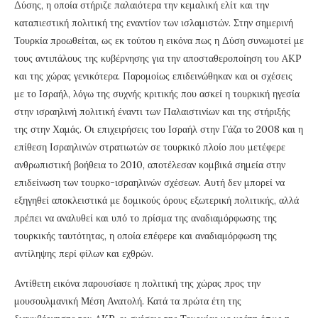
Δύσης, η οποία στήριζε παλαιότερα την κεμαλική ελίτ και την
καταπιεστική πολιτική της εναντίον των ισλαμιστών. Στην σημερινή
Τουρκία προωθείται, ως εκ τούτου η εικόνα πως η Δύση συνωμοτεί με
τους αντιπάλους της κυβέρνησης για την αποσταθεροποίηση του AKP
και της χώρας γενικότερα. Παρομοίως επιδεινώθηκαν και οι σχέσεις
με το Ισραήλ, λόγω της συχνής κριτικής που ασκεί η τουρκική ηγεσία
στην ισραηλινή πολιτική έναντι των Παλαιστινίων και της στήριξής
της στην Χαμάς. Οι επιχειρήσεις του Ισραήλ στην Γάζα το 2008 και η
επίθεση Ισραηλινών στρατιωτών σε τουρκικό πλοίο που μετέφερε
ανθρωπιστική βοήθεια το 2010, αποτέλεσαν κομβικά σημεία στην
επιδείνωση των τουρκο-ισραηλινών σχέσεων. Αυτή δεν μπορεί να
εξηγηθεί αποκλειστικά με δομικούς όρους εξωτερική πολιτικής, αλλά
πρέπει να αναλυθεί και υπό το πρίσμα της αναδιαμόρφωσης της
τουρκικής ταυτότητας, η οποία επέφερε και αναδιαμόρφωση της
αντίληψης περί φίλων και εχθρών.
Αντίθετη εικόνα παρουσίασε η πολιτική της χώρας προς την
μουσουλμανική Μέση Ανατολή. Κατά τα πρώτα έτη της