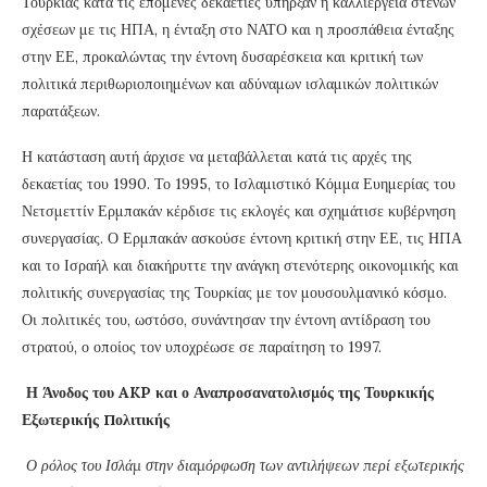
Τουρκίας κατά τις επόμενες δεκαετίες υπήρξαν η καλλιέργεια στενών
σχέσεων με τις ΗΠΑ, η ένταξη στο ΝΑΤΟ και η προσπάθεια ένταξης
στην ΕΕ, προκαλώντας την έντονη δυσαρέσκεια και κριτική των
πολιτικά περιθωριοποιημένων και αδύναμων ισλαμικών πολιτικών
παρατάξεων.
Η κατάσταση αυτή άρχισε να μεταβάλλεται κατά τις αρχές της
δεκαετίας του 1990. Το 1995, το Ισλαμιστικό Κόμμα Ευημερίας του
Νετσμεττίν Ερμπακάν κέρδισε τις εκλογές και σχημάτισε κυβέρνηση
συνεργασίας. Ο Ερμπακάν ασκούσε έντονη κριτική στην ΕΕ, τις ΗΠΑ
και το Ισραήλ και διακήρυττε την ανάγκη στενότερης οικονομικής και
πολιτικής συνεργασίας της Τουρκίας με τον μουσουλμανικό κόσμο.
Οι πολιτικές του, ωστόσο, συνάντησαν την έντονη αντίδραση του
στρατού, ο οποίος τον υποχρέωσε σε παραίτηση το 1997.
Η Άνοδος του AKP και ο Αναπροσανατολισμός της Τουρκικής
Εξωτερικής Πολιτικής
Ο ρόλος του Ισλάμ στην διαμόρφωση των αντιλήψεων περί εξωτερικής