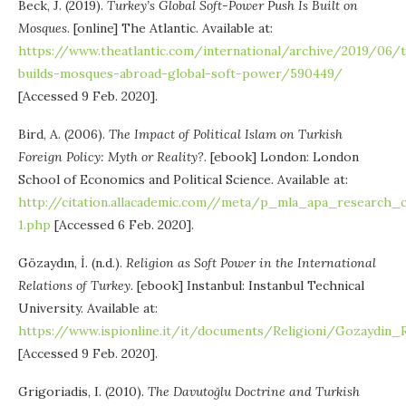
Beck, J. (2019).
Turkey’s Global Soft-Power Push Is Built on
Mosques
. [online] The Atlantic. Available at:
https://www.theatlantic.com/international/archive/2019/06/
builds-mosques-abroad-global-soft-power/590449/
[Accessed 9 Feb. 2020].
Bird, A. (2006).
The Impact of Political Islam on Turkish
Foreign Policy: Myth or Reality?
. [ebook] London: London
School of Economics and Political Science. Available at:
http://citation.allacademic.com//meta/p_mla_apa_research
1.php
[Accessed 6 Feb. 2020].
Gözaydın, İ. (n.d.).
Religion as Soft Power in the International
Relations of Turkey
. [ebook] Instanbul: Instanbul Technical
University. Available at:
https://www.ispionline.it/it/documents/Religioni/Gozayd
[Accessed 9 Feb. 2020].
Grigoriadis, I. (2010).
The Davutoğlu Doctrine and Turkish