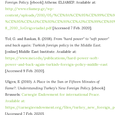
Foreign Policy
. [ebook] Athens: ELIAMEP. Available at:
http://www.eliamep.gr/wp-
content/uploads/2010/05/%CE%9A%CE%95%CE%99%CE
%CE%95%CE%A1%CE%93%CE%91%CE%A3%CE%99%CE%91
8_2010_IoGrigoriadis1.pdf
[Accessed 7 Feb. 2020].
Tol, G. and Baskan, B. (2018).
From “hard power” to “soft power”
and back again: Turkish foreign policy in the Middle East
.
[online] Middle East Institute. Available at:
https://www.mei.edu/publications/hard-power-soft-
power-and-back-again-turkish-foreign-policy-middle-east
[Accessed 9 Feb. 2020].
Ulgen, S. (2010).
A Place in the Sun or Fifteen Minutes of
Fame?: Understanding Turkey’s New Foreign Policy
. [ebook]
Brussels:
Carnegie Endowment for international Peace.
Available at:
https://carnegieendowment.org/files/turkey_new_foreign_po
[Accessed 7 Feb. 2020].