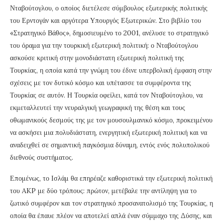
Νταβούτογλου, ο οποίος διετέλεσε σύμβουλος εξωτερικής πολιτικής
του Ερντογάν και αργότερα Υπουργός Εξωτερικών. Στο βιβλίο του
«Στρατηγικό Βάθος», δημοσιευμένο το 2001, ανέλυσε το στρατηγικό
του όραμα για την τουρκική εξωτερική πολιτική: ο Νταβούτογλου
ασκούσε κριτική στην μονοδιάστατη εξωτερική πολιτική της
Τουρκίας, η οποία κατά την γνώμη του έδινε υπερβολική έμφαση στην
σχέσεις με τον δυτικό κόσμο και υπέτασσε τα συμφέροντα της
Τουρκίας σε αυτόν. Η Τουρκία οφείλει, κατά τον Νταβούτογλου, να
εκμεταλλευτεί την νευραλγική γεωγραφική της θέση και τους
οθωμανικούς δεσμούς της με τον μουσουλμανικό κόσμο, προκειμένου
να ασκήσει μια πολυδιάστατη, ενεργητική εξωτερική πολιτική και να
αναδειχθεί σε σημαντική παγκόσμια δύναμη, εντός ενός πολυπολικού
διεθνούς συστήματος.
Επομένως, το Ισλάμ θα επηρέαζε καθοριστικά την εξωτερική πολιτική
του AKP με δύο τρόπους: πρώτον, μετέβαλε την αντίληψη για το
ζωτικό συμφέρον και τον στρατηγικό προσανατολισμό της Τουρκίας, η
οποία θα έπαυε πλέον να αποτελεί απλά έναν σύμμαχο της Δύσης, και