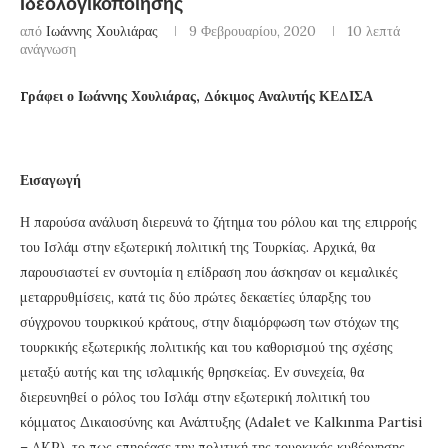
Ιδεολογικοποίησης
από
Ιωάννης Χουλιάρας
9 Φεβρουαρίου, 2020
10 λεπτά
ανάγνωση
Γράφει ο Ιωάννης Χουλιάρας, Δόκιμος Αναλυτής ΚΕΔΙΣΑ
Εισαγωγή
Η παρούσα ανάλυση διερευνά το ζήτημα του ρόλου και της επιρροής
του Ισλάμ στην εξωτερική πολιτική της Τουρκίας. Αρχικά, θα
παρουσιαστεί εν συντομία η επίδραση που άσκησαν οι κεμαλικές
μεταρρυθμίσεις, κατά τις δύο πρώτες δεκαετίες ύπαρξης του
σύγχρονου τουρκικού κράτους, στην διαμόρφωση των στόχων της
τουρκικής εξωτερικής πολιτικής και του καθορισμού της σχέσης
μεταξύ αυτής και της ισλαμικής θρησκείας. Εν συνεχεία, θα
διερευνηθεί ο ρόλος του Ισλάμ στην εξωτερική πολιτική του
κόμματος Δικαιοσύνης και Ανάπτυξης (Adalet ve Kalkınma Partisi
– AKP), το πως επηρέασε την πολιτική της τουρκικής κυβέρνησης