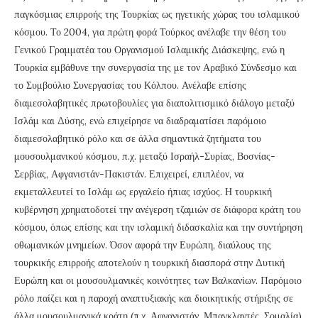
παγκόσμιας επιρροής της Τουρκίας ως ηγετικής χώρας του ισλαμικού
κόσμου. Το 2004, για πρώτη φορά Τούρκος ανέλαβε την θέση του
Γενικού Γραμματέα του Οργανισμού Ισλαμικής Διάσκεψης, ενώ η
Τουρκία εμβάθυνε την συνεργασία της με τον Αραβικό Σύνδεσμο και
το Συμβούλιο Συνεργασίας του Κόλπου. Ανέλαβε επίσης
διαμεσολαβητικές πρωτοβουλίες για διαπολιτισμικό διάλογο μεταξύ
Ισλάμ και Δύσης, ενώ επιχείρησε να διαδραματίσει παρόμοιο
διαμεσολαβητικό ρόλο και σε άλλα σημαντικά ζητήματα του
μουσουλμανικού κόσμου, π.χ. μεταξύ Ισραήλ-Συρίας, Βοσνίας-
Σερβίας, Αφγανιστάν-Πακιστάν. Επιχειρεί, επιπλέον, να
εκμεταλλευτεί το Ισλάμ ως εργαλείο ήπιας ισχύος. Η τουρκική
κυβέρνηση χρηματοδοτεί την ανέγερση τζαμιών σε διάφορα κράτη του
κόσμου, όπως επίσης και την ισλαμική διδασκαλία και την συντήρηση
οθωμανικών μνημείων. Όσον αφορά την Ευρώπη, διαύλους της
τουρκικής επιρροής αποτελούν η τουρκική διασπορά στην Δυτική
Ευρώπη και οι μουσουλμανικές κοινότητες των Βαλκανίων. Παρόμοιο
ρόλο παίζει και η παροχή αναπτυξιακής και διοικητικής στήριξης σε
άλλα μουσουλμανικά κράτη (π.χ. Αφγανιστάν, Μπαγκλαντές, Σομαλία).