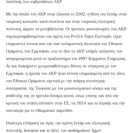
πολιτικής των κυβερνήσεων
AKP
Με την άνοδο του AKP στην εξουσία το 2002, η θέση του Ισλάμ στην
τουρκική κοινωνία, κατά συνέπεια και στην τουρκική εξωτερική
πολιτική, άρχισε να μεταβάλλεται. Οι ηγετικές φυσιογνωμίες του AKP,
συμπεριλαμβανομένου του ηγέτη του Ρετζέπ Ταγίπ Ερντογάν, είχαν
επηρεαστεί έντονα από την παν-ισλαμιστική ιδεολογία του Εθνικού
Οράματος του Ερμπακάν, ενώ το ίδιο το AKP υπήρξε απόγονος του
απαγορευμένου μετά το πραξικόπημα του 1997 Κόμματος Ευημερίας.
Αν και διακήρυττε μετριοπαθέστερες θέσεις σε σύγκριση με τον
Ερμπακάν, η ηγεσία του AKP ήταν έντονα επηρεασμένη από τις ιδέες
του Εθνικού Οράματος σχετικά με την ανάγκη στενότερης
συνεργασίας της Τουρκίας με τον μουσουλμανικό κόσμο και της
ανάδειξής της σε ηγέτιδα δύναμη αυτού, όπως επίσης και από την
κριτική του στάση απέναντι στην ΕΕ, τις ΗΠΑ και το Ισραήλ και την
νοσταλγία για το Οθωμανικό παρελθόν.
Ιδιαίτερη επίδραση ως προς την σχέση Ισλάμ και εξωτερικής
πολιτικής άσκησαν και οι ιδέες του ακαδημαϊκού Αχμέτ