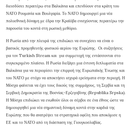
διεισδύσει περαιτέρω στα Βαλκάνια και επενδύουν στα κράτη του
ΝΑΤΟ Ρουμανία και Βουλγαρία. Το ΝΑΤΟ δημιουργεί μια νέα
πολυεθνική δύναμη με έδρα την Κραϊόβα ενισχύοντας περαιτέρω την
παρουσία του κοντά στη ρωσική μεθόριο.
Η Ρωσία από την πλευρά της επιδιώκει να συνεχίσει να είναι ο
βασικός προμηθευτής φυσικού αερίου της Ευρώπης. Οι συζητήσεις
για τον Turkish Stream και για συμμετοχή της εντάσσονται στο
συγκεκριμένο πλαίσιο. Η Ρωσία διεξάγει μια έντονη διπλωματία στα
Βαλκάνια για να περιορίσει την επιρροή της Ευρωπαϊκής Ένωσης και
του ΝΑΤΟ με στόχο να αποκτήσει ισχυρά ερείσματα στην περιοχή. Η
Μόσχα φαίνεται να έχει τους δικούς της συμμάχους, τη Σερβία και τη
Σερβική Δημοκρατία της Βοσνίας-Ερζεγοβίνης (Republika Srpska).
Η Μόσχα επιδιώκει να ενωθούν όλοι οι σέρβοι σε ένα έθνος ώστε να
δημιουργηθεί μια νέα σημαντική δύναμη κοντά στην καρδιά της
Ευρώπης που θα ανατρέψει τα στρατηγικά οφέλη που αποκόμισε η
ΕΕ και το ΝΑΤΟ από τη διάσπαση της Γιουγκοσλαβίας.