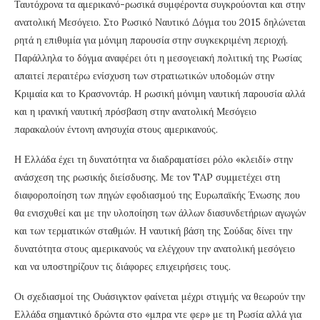
Ταυτόχρονα τα αμερικανό-ρωσικά συμφέροντα συγκρούονται και στην
ανατολική Μεσόγειο. Στο Ρωσικό Ναυτικό Δόγμα του 2015 δηλώνεται
ρητά η επιθυμία για μόνιμη παρουσία στην συγκεκριμένη περιοχή.
Παράλληλα το δόγμα αναφέρει ότι η μεσογειακή πολιτική της Ρωσίας
απαιτεί περαιτέρω ενίσχυση των στρατιωτικών υποδομών στην
Κριμαία και το Κρασνοντάρ. Η ρωσική μόνιμη ναυτική παρουσία αλλά
και η ιρανική ναυτική πρόσβαση στην ανατολική Μεσόγειο
παρακαλούν έντονη ανησυχία στους αμερικανούς.
Η Ελλάδα έχει τη δυνατότητα να διαδραματίσει ρόλο «κλειδί» στην
ανάσχεση της ρωσικής διείσδυσης. Με τον TAP συμμετέχει στη
διαφοροποίηση των πηγών εφοδιασμού της Ευρωπαϊκής Ένωσης που
θα ενισχυθεί και με την υλοποίηση των άλλων διασυνδετήριων αγωγών
και των τερματικών σταθμών. Η ναυτική βάση της Σούδας δίνει την
δυνατότητα στους αμερικανούς να ελέγχουν την ανατολική μεσόγειο
και να υποστηρίζουν τις διάφορες επιχειρήσεις τους.
Οι σχεδιασμοί της Ουάσιγκτον φαίνεται μέχρι στιγμής να θεωρούν την
Ελλάδα σημαντικό δρώντα στο «μπρα ντε φερ» με τη Ρωσία αλλά για