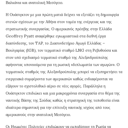
Βαλκάνια και ανατολική Μεσόγειο.
Η Ουάσιγκτον με μια πρώτη ματιά δείχνει να εξετάζει τη δημιουργία
στενών σχέσεων με την Αθήνα στον τομέα της ενέργειας και της
στρατιωτικής συνεργασίας. Ο αμερικανός πρέσβης στην Ελλάδα
Geoffrey Pyatt αναφέρθηκε εγκωμιαστικά στα διεθνή έργα
διασύνδεσης, τον TAP, το Διασυνδετήριο Αγωγό Ελλάδας –
Βουλγαρίας (IGB), τον τερματικό σταθμό LNG στη Ρεβυθούσα και
στον υπό σχεδιασμό τερματικό σταθμό της Αλεξανδρούπολης
αφήνοντας υπονοούμενα για τη ρωσική «διπλωματία των αγωγών». O
τερματικός σταθμός της Αλεξανδρούπολης μπορεί να εξυπηρετήσει τα
ενεργειακά συμφέροντα των αμερικανών καθώς ενδιαφέρονται να
εξάγουν το σχιστολιθικό αέριο σε νέες αγορές. Παράλληλα η
Ουάσιγκτον επιδιώκει και μια μακροχρόνια συνεργασία στο θέμα της
ναυτικής Βάσης της Σούδας καθώς η στρατηγική της τοποθεσία είναι
ιδιαίτερα σημαντική για την επίτευξη ναυτικής ισχύος από τους
αμερικανούς στην ανατολική Μεσόγειο.
Οι Ηνωμένες Πολιτείες επιδιώκουν να εμποδίσουν τη Ρωσία να