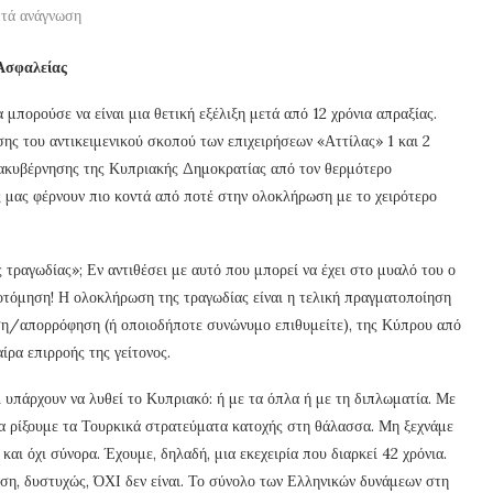
πτά ανάγνωση
Ασφαλείας
μπορούσε να είναι μια θετική εξέλιξη μετά από 12 χρόνια απραξίας.
ης του αντικειμενικού σκοπού των επιχειρήσεων «Αττίλας» 1 και 2
ιακυβέρνησης της Κυπριακής Δημοκρατίας από τον θερμότερο
ς μας φέρνουν πιο κοντά από ποτέ στην ολοκλήρωση με το χειρότερο
 τραγωδίας»; Εν αντιθέσει με αυτό που μπορεί να έχει στο μυαλό του ο
οτόμηση! Η ολοκλήρωση της τραγωδίας είναι η τελική πραγματοποίηση
ηση/απορρόφηση (ή οποιοδήποτε συνώνυμο επιθυμείτε), της Κύπρου από
ρα επιρροής της γείτονος.
 υπάρχουν να λυθεί το Κυπριακό: ή με τα όπλα ή με τη διπλωματία. Με
να ρίξουμε τα Τουρκικά στρατεύματα κατοχής στη θάλασσα. Μη ξεχνάμε
αι όχι σύνορα. Έχουμε, δηλαδή, μια εκεχειρία που διαρκεί 42 χρόνια.
λύση, δυστυχώς, ΌΧΙ δεν είναι. Το σύνολο των Ελληνικών δυνάμεων στη