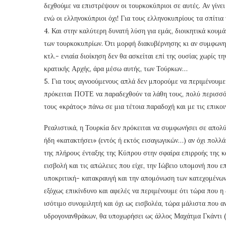
δεχθούμε να επιστρέψουν οι τουρκοκύπριοι σε αυτές. Αν γίνει
ενώ οι ελληνοκύπριοι όχι! Για τους ελληνοκυπρίους τα σπίτια
4. Και στην καλύτερη δυνατή λύση για εμάς, διοικητικά κουμ
των τουρκοκυπρίων. Ότι μορφή διακυβέρνησης κι αν συμφωνη
κτλ.- ενιαία διοίκηση δεν θα ασκείται επί της ουσίας χωρίς
κρατικής Αρχής, άρα μέσω αυτής, των Τούρκων…
5. Για τους αγνοούμενους απλά δεν μπορούμε να περιμένουμ
πρόκειται ΠΟΤΕ να παραδεχθούν τα λάθη τους, πολύ περισσότ
τους «κράτος» πάνω σε μια τέτοια παραδοχή και με τις επικ
Ρεαλιστικά, η Τουρκία δεν πρόκειται να συμφωνήσει σε απολύτ
ήδη «κατακτήσει» (εντός ή εκτός εισαγωγικών…) αν όχι πολλά
της πλήρους ένταξης της Κύπρου στην σφαίρα επιρροής της κ
εισβολή και τις απώλειες που είχε, την Ιώβειο υπομονή που επ
υποκριτική- κατακραυγή και την απομόνωση των κατεχομένων,
εξόχως επικίνδυνο και αφελές να περιμένουμε ότι τώρα που η
ισότιμο συνομιλητή και όχι ως εισβολέα, τώρα μάλιστα που 
υδρογονανθράκων, θα υποχωρήσει ως άλλος Μαχάτμα Γκάντι (