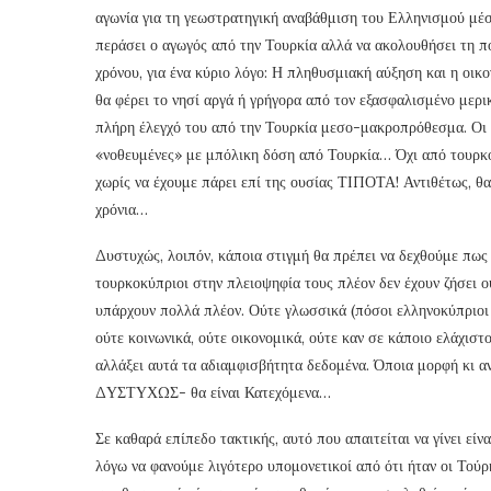
αγωνία για τη γεωστρατηγική αναβάθμιση του Ελληνισμού μέ
περάσει ο αγωγός από την Τουρκία αλλά να ακολουθήσει τη π
χρόνου, για ένα κύριο λόγο: Η πληθυσμιακή αύξηση και η οι
θα φέρει το νησί αργά ή γρήγορα από τον εξασφαλισμένο μερι
πλήρη έλεγχό του από την Τουρκία μεσο-μακροπρόθεσμα. Οι όπ
«νοθευμένες» με μπόλικη δόση από Τουρκία… Όχι από τουρκ
χωρίς να έχουμε πάρει επί της ουσίας ΤΙΠΟΤΑ! Αντιθέτως, θ
χρόνια…
Δυστυχώς, λοιπόν, κάποια στιγμή θα πρέπει να δεχθούμε πως 
τουρκοκύπριοι στην πλειοψηφία τους πλέον δεν έχουν ζήσει ο
υπάρχουν πολλά πλέον. Ούτε γλωσσικά (πόσοι ελληνοκύπριοι 
ούτε κοινωνικά, ούτε οικονομικά, ούτε καν σε κάποιο ελάχισ
αλλάξει αυτά τα αδιαμφισβήτητα δεδομένα. Όποια μορφή κι α
ΔΥΣΤΥΧΩΣ- θα είναι Κατεχόμενα…
Σε καθαρά επίπεδο τακτικής, αυτό που απαιτείται να γίνει ε
λόγω να φανούμε λιγότερο υπομονετικοί από ότι ήταν οι Τούρ