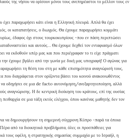
αούς της νήσου να ορίσουν μόνοι τους ανεπηρέαστοι το μέλλον τους εν
ου έχει παραχωρήσει κάτι είναι η Ελληνική πλευρά. Απλά θα έχει
μός, οι καταπατήσεις, ο διωγμός. Θα έχουμε παραχωρήσει κομμάτι
υρίως, έδαφος όχι στους τουρκοκυπρίους -που εν πάση περιπτώσει
 καταδυναστεύει και αυτούς… Θα έχουμε δεχθεί τον ενταφιασμό όλων
ι να εκδοθούν υπέρ μας και που περιέγραφαν το τι είχε πράγματι
α την έχουμε βγάλει από την γωνία με δική μας υπογραφή! Ο αγώνας για
παραχωρήσει τη θέση του στη με κάθε επισημότητα αναγνώρισή τους,
α που διαγράφεται στον ορίζοντα βάσει του κοινού ανακοινωθέντος
ι να οδηγήσει σε μια de facto αυτονόμηση/ανεξαρτητοποίηση, αλλά
ούς αναγνώρισης. Η δε κεντρική διοίκηση του κράτους, επί της ουσίας
τη πειθαρχία σε μια τάξη εκτός ελέγχου, όπου κανένας μαθητής δεν τον
για να δημιουργήσουν τη σημερινή σύγχρονη Κύπρο -παρά τα όποια
Πέρα από τα διοικητικά προβλήματα, όλες οι προσπάθειες για
κά τους οφέλη, η στρατηγικής σημασίας συμμαχία με το Ισραήλ, η