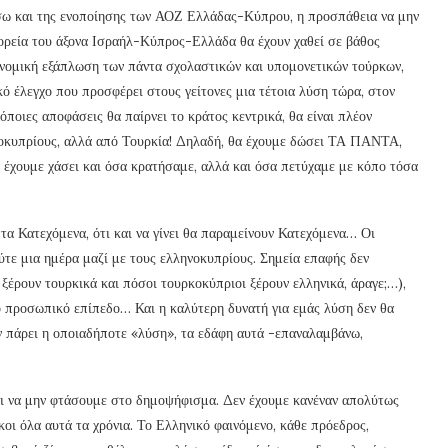
σω και της ενοποίησης των ΑΟΖ Ελλάδας-Κύπρου, η προσπάθεια να μην
ορεία του άξονα Ισραήλ-Κύπρος-Ελλάδα θα έχουν χαθεί σε βάθος
κονομική εξάπλωση των πάντα σχολαστικών και υπομονετικών τούρκων,
κό έλεγχο που προσφέρει στους γείτονες μια τέτοια λύση τώρα, στον
οιες αποφάσεις θα παίρνει το κράτος κεντρικά, θα είναι πλέον
οκυπρίους, αλλά από Τουρκία! Δηλαδή, θα έχουμε δώσει ΤΑ ΠΑΝΤΑ,
α έχουμε χάσει και όσα κρατήσαμε, αλλά και όσα πετύχαμε με κόπο τόσα
τα Κατεχόμενα, ότι και να γίνει θα παραμείνουν Κατεχόμενα… Οι
ύτε μια ημέρα μαζί με τους ελληνοκυπρίους. Σημεία επαφής δεν
ξέρουν τουρκικά και πόσοι τουρκοκύπριοι ξέρουν ελληνικά, άραγε;…),
το προσωπικό επίπεδο… Και η καλύτερη δυνατή για εμάς λύση δεν θα
ν πάρει η οποιαδήποτε «λύση», τα εδάφη αυτά -επαναλαμβάνω,
ίναι να μην φτάσουμε στο δημοψήφισμα. Δεν έχουμε κανέναν απολύτως
κοι όλα αυτά τα χρόνια. Το Ελληνικό φαινόμενο, κάθε πρόεδρος,