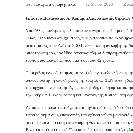
από
Παναγιώτης Καράμπελας
12 Μαΐου, 2016
12 λε
Γράφει ο Παναγιώτης Α. Καράμπελας, Αναλυτής θεμάτων 
Υπό άλλες συνθήκες η τελευταία ανακίνηση του Κυπριακού θα 
Όμως, δεδομένου ότι έχει προηγηθεί η προσπάθεια ολοκλήρωσ
μέσω του Σχεδίου Ανάν το 2004, καθώς και η ανάληψη της δ
υποστηρικτή του, τον Νίκο Αναστασιάδη, οι διαπραγματεύσει
τρόπο μιας τραγωδίας που ξεκίνησε πριν 42 χρόνια.
Τι ακριβώς εννοούμε, όμως, όταν μιλάμε για «ολοκλήρωση της
απλός πολίτης, η ολοκλήρωση της τραγωδίας ΔΕΝ είναι η διχ
του αρχικού σχεδίου της Άγκυρας, δηλαδή, η πλήρης κατάκτ
την Τουρκία. Η ενσωμάτωση και υποταγή της Κύπρου στη σφαί
Ας πάρουμε όμως τα πράγματα με την σειρά τους. Δύο τρόποι
τα όπλα σημαίνει η επανέναρξη των εχθροπραξιών με σκοπό 
ότι η Πράσινη Γραμμή είναι γραμμή «κατάπαυσης του πυρός» κ
Είναι κάτι τέτοιο εφικτό; Όσο κι αν θα προτιμούσα αυτή τη 