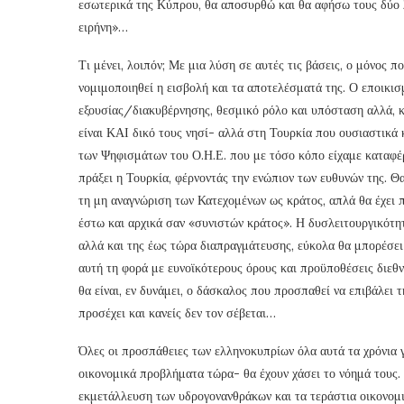
εσωτερικά της Κύπρου, θα αποσυρθώ και θα αφήσω τους δύο λ
ειρήνη»…
Τι μένει, λοιπόν; Με μια λύση σε αυτές τις βάσεις, ο μόνος π
νομιμοποιηθεί η εισβολή και τα αποτελέσματά της. Ο εποικισ
εξουσίας/διακυβέρνησης, θεσμικό ρόλο και υπόσταση αλλά, κ
είναι ΚΑΙ δικό τους νησί- αλλά στη Τουρκία που ουσιαστικά
των Ψηφισμάτων του Ο.Η.Ε. που με τόσο κόπο είχαμε καταφέρε
πράξει η Τουρκία, φέρνοντάς την ενώπιον των ευθυνών της. Θ
τη μη αναγνώριση των Κατεχομένων ως κράτος, απλά θα έχει 
έστω και αρχικά σαν «συνιστών κράτος». Η δυσλειτουργικότητ
αλλά και της έως τώρα διαπραγμάτευσης, εύκολα θα μπορέσε
αυτή τη φορά με ευνοϊκότερους όρους και προϋποθέσεις διεθν
θα είναι, εν δυνάμει, ο δάσκαλος που προσπαθεί να επιβάλει 
προσέχει και κανείς δεν τον σέβεται…
Όλες οι προσπάθειες των ελληνοκυπρίων όλα αυτά τα χρόνια 
οικονομικά προβλήματα τώρα- θα έχουν χάσει το νόημά τους. 
εκμετάλλευση των υδρογονανθράκων και τα τεράστια οικονομι