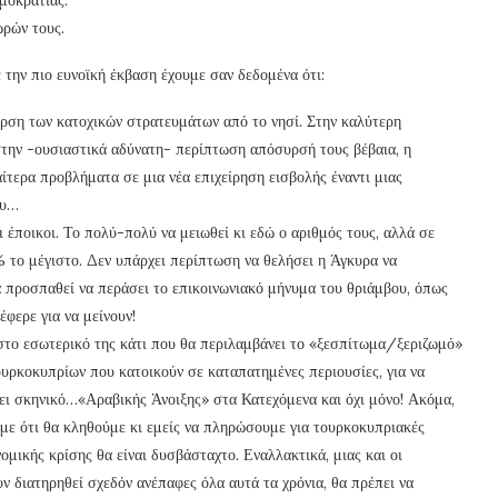
ρών τους.
 την πιο ευνοϊκή έκβαση έχουμε σαν δεδομένα ότι:
ρση των κατοχικών στρατευμάτων από το νησί. Στην καλύτερη
στην -ουσιαστικά αδύνατη- περίπτωση απόσυρσή τους βέβαια, η
αίτερα προβλήματα σε μια νέα επιχείρηση εισβολής έναντι μιας
ου…
 έποικοι. Το πολύ-πολύ να μειωθεί κι εδώ ο αριθμός τους, αλλά σε
 το μέγιστο. Δεν υπάρχει περίπτωση να θελήσει η Άγκυρα να
 προσπαθεί να περάσει το επικοινωνιακό μήνυμα του θριάμβου, όπως
έφερε για να μείνουν!
στο εσωτερικό της κάτι που θα περιλαμβάνει το «ξεσπίτωμα/ξεριζωμό»
τουρκοκυπρίων που κατοικούν σε καταπατημένες περιουσίες, για να
σει σκηνικό…«Αραβικής Άνοιξης» στα Κατεχόμενα και όχι μόνο! Ακόμα,
υμε ότι θα κληθούμε κι εμείς να πληρώσουμε για τουρκοκυπριακές
ομικής κρίσης θα είναι δυσβάσταχτο. Εναλλακτικά, μιας και οι
ν διατηρηθεί σχεδόν ανέπαφες όλα αυτά τα χρόνια, θα πρέπει να