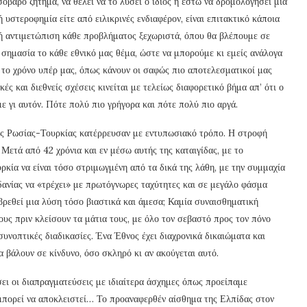
βαρό ζήτημα, να θέλει να το λύσει ο ίδιος ή έστω να δρομολογήσει μια
ή υστεροφημία είτε από ειλικρινές ενδιαφέρον, είναι επιτακτικό κάποια
ική αντιμετώπιση κάθε προβλήματος ξεχωριστά, όπου θα βλέπουμε σε
 σημασία το κάθε εθνικό μας θέμα, ώστε να μπορούμε κι εμείς ανάλογα
 το χρόνο υπέρ μας, όπως κάνουν οι σαφώς πιο αποτελεσματικοί μας
κές και διεθνείς σχέσεις κινείται με τελείως διαφορετικό βήμα απ’ ότι ο
 γι αυτόν. Πότε πολύ πιο γρήγορα και πότε πολύ πιο αργά.
σεις Ρωσίας-Τουρκίας κατέρρευσαν με εντυπωσιακό τρόπο. Η στροφή
Μετά από 42 χρόνια και εν μέσω αυτής της καταιγίδας, με το
ρκία να είναι τόσο στριμωγμένη από τα δικά της λάθη, με την συμμαχία
νίας να «τρέχει» με πρωτόγνωρες ταχύτητες και σε μεγάλο φάσμα
 βρεθεί μια λύση τόσο βιαστικά και άμεσα; Καμία συναισθηματική
ους πριν κλείσουν τα μάτια τους, με όλο τον σεβαστό προς τον πόνο
συνοπτικές διαδικασίες. Ένα Έθνος έχει διαχρονικά δικαιώματα και
α βάλουν σε κίνδυνο, όσο σκληρό κι αν ακούγεται αυτό.
ει οι διαπραγματεύσεις με ιδιαίτερα άσχημες όπως προείπαμε
 μπορεί να αποκλειστεί… Το προαναφερθέν αίσθημα της Ελπίδας στον