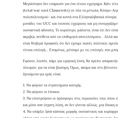
Μεγαλόνησο δεν επαρκούν για ένα τέτοιο εγχείρημα. Κάτι τέ
(total war κατά Clausewitz) σε όλα τα μέτωπα, Κύπρο-Αιγα
πολυπολιτισμού- και ένα κοντά στα Ελληνοαλβανικά σύνορα, 
μονάδες του UCC και λοιπούς εγχώριους και μη συνεργαζόμ
ουσιαστικά αδύνατη. Το κυριότερο, μάλιστα, είναι ότι δεν εί
ακριβώς αντίθετα από τα επιθυμητά αποτελέσματα… Αλλά ακόμ
είναι θλιβερά προφανές ότι δεν έχουμε ικανές πολιτικές ηγεσ
τέτοια επιλογή… Επομένως, μένουμε με τις επιλογές που μπορ
Εφόσον, λοιπόν, πάμε για ειρηνική λύση, θα πρέπει απαραιτή
πλευρών, για να είναι βιώσιμη. Όμως, ακόμα και στο βέλτιστο
ζητούμενα για εμάς είναι:
1. Να φύγουν τα στρατεύματα κατοχής.
2. Να φύγουν οι έποικοι.
3. Να επιστρέψουν οι πρόσφυγες στις περιουσίες τους όπου ε
και μόνο σαν έσχατη λύση, αν δεν γίνεται αλλιώς, μια δίκαιη 
4. Να υπάρξει ξανά κάποιας μορφής ουσιαστικός και κυρίαρχ
εδάφη υπό ενιαία διοίκηση και ως συνέχεια της Κυπριακής Δη