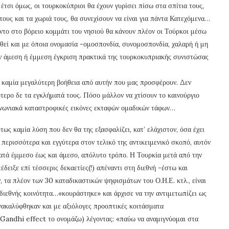
 έτσι όμως, οι τουρκοκύπριοι θα έχουν γυρίσει πίσω στα σπίτια τους,
 τους και τα χωριά τους, θα συνεχίσουν να είναι για πάντα Κατεχόμενα…
άντο στο βόρειο κομμάτι του νησιού θα κάνουν πλέον οι Τούρκοι μέσω
θεί και με όποια ονομασία -ομοσπονδία, συνομοσπονδία, χαλαρή ή μη
 την άμεση ή έμμεση έγκριση πρακτικά της τουρκοκυπριακής συνιστώσας
ε καμία μεγαλύτερη βοήθεια από αυτήν που μας προσφέρουν. Δεν
ερο δε τα εγκλήματά τους. Πόσο μάλλον να χτίσουν το καινούργιο
οινωνιακά καταστροφικές εικόνες εκταφών ομαδικών τάφων…
ως καμία λύση που δεν θα της εξασφαλίζει, κατ’ ελάχιστον, όσα έχει
 περισσότερα και εγγύτερα στον τελικό της αντικειμενικό σκοπό, αυτόν
ατά έμμεσο έως και άμεσο, απόλυτο τρόπο. Η Τουρκία μετά από την
έδειξε επί τέσσερις δεκαετίες(!) απέναντι στη διεθνή -έστω και
 τα πλέον των 30 καταδικαστικών ψηφισμάτων του Ο.Η.Ε. κτλ., είναι
 διεθνής κοινότητα…«κουράστηκε» και άρχισε να την αντιμετωπίζει ως
ανακαλύφθηκαν και με αξιόλογες προοπτικές κοιτάσματα
Gandhi effect το ονομάζω) λέγοντας: «παύω να αναμιγνύομαι στα