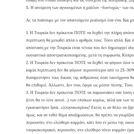
5. Η ανεύρεση των αγνοουμένων ή μάλλον -δυστυχώς- των σω
Ας τα πιάσουμε με τον απαιτούμενο ρεαλισμό ένα-ένα. Και με
1. Η Τουρκία δεν πρόκειται ΠΟΤΕ να δεχθεί την πλήρη απόσυ
περίπτωση θα μειωθεί απλά ο αριθμός τους. Τόσο απλά. Και 
απόσταση με την Τουρκία είναι τέτοια που δεν δημιουργεί ιδι
ουσιαστικά αποστρατικοποιημένης, μετά τη συμφωνία, Κύπρ
2. Η Τουρκία δεν πρόκειται ΠΟΤΕ να δεχθεί να φύγουν όλοι οι
καμία περίπτωση δεν θα φύγουν περισσότεροι από το 25-30%
δυσαρεστήσει τους δικούς της ανθρώπους όταν ταυτόχρονα θα
θα επιθυμεί. Άλλωστε, δεν τους έφερε ως μέσον πίεσης. Τους 
3. Η Τουρκία δεν πρόκειται ΠΟΤΕ να παρουσιάσει σαν λύση 
(έτσι θα το λένε αυτοί…) των εποίκων κυρίως, αλλά και των 
εγκαταστήσει ξανά…ελληνοκυπρίους! Εκτός κι αν θέλει να ζή
όμως, και αν τεθεί θέμα αποζημιώσεων, θα πρέπει να γνωρίζο
περιουσίες στο ελεύθερο κομμάτι, κάτι που εν μέσω της οικον
τουρκοκυπριακές περιουσίες στο ελεύθερο νότιο κομμάτι έχου