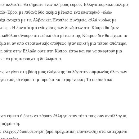
τοιο, άλλωστε, θα σήμαινε έναν πλήρους εύρους Ελληνοτουρκικό πόλεμο
ίο-Έβρο, με πιθανά δύο ακόμα μέτωπα, ένα εσωτερικό -ελέω
όχι ανοιχτά με τις Αλβανικές Ένοπλες Δυνάμεις, αλλά κυρίως με
ενους… Η δυνατότητα ενίσχυσης των δυνάμεων στη Κύπρο θα ήταν
ναι καθόλου σίγουρο ότι ειδικά στο μέτωπο της Κύπρου δεν θα είχαμε τα
α κι αν από στρατιωτικής απόψεως ήταν εφικτή μια τέτοια απόπειρα,
ίες ούτε στην Ελλάδα ούτε στη Κύπρο, έστω και για να σκεφτούν μια
εί να μας παράσχει η διπλωματία.
τως να γίνει στη βάση μιας ελάχιστης τουλάχιστον συμφωνίας όλων των
 για εμάς σενάριο, τι μπορούμε να περιμένουμε; Τα ουσιαστικά
ίναι εφικτό ή έστω να πάρουν άλλη γη στον τόπο τους σαν αντάλλαγμα,
αποζημίωση.
ος έλεγχος/διακυβέρνηση (άρα πραγματική επανένωση) στα κατεχόμενα
μοκρατίας.