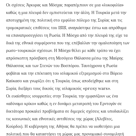
Οι σχέσεις Άγκυρας και Μόσχας παραπέμπουν σε μια «λυκοφιλία»
καθώς η μια πλευρά δεν εμπιστεύεται την άλλη. Η Τουρκία μετά την
αποτυχημένη της πολιτική στο εμφύλιο πόλεμο της Συρίας και τις
τρομοκρατικές επιθέσεις του ISIS, αναγκάστηκε έστω και απρόθυμα
να επαναπροσεγγίσει τη Ρωσία. Η Μόσχα από την πλευρά της είχε τα
δικά της εθνικά συμφέροντα που της επέβαλλαν την ομαλοποίηση των
ρωσο-τουρκικών σχέσεων. Η Μόσχα θέλει με κάθε τρόπο να έχει
απρόσκοπτη πρόσβαση στη Μεσόγειο Θάλασσα μέσω της Μαύρης
Θάλασσας και των Στενών του Βοσπόρου. Ταυτόχρονα η Ρωσία
φοβάται και την επέκταση του ισλαμικού εξτρεμισμού στο Βόρειο
Καύκασο και γνωρίζει ότι η Τουρκία, όπως αποδείχθηκε και στη
Συρία, διεξάγει τους δικούς της ισλαμικούς «proxy wars».
Οι ευαίσθητες ισορροπίες στην Τουρκία, την εμφανίζουν ως ένα
«αδύναμο κρίκο» καθώς η εν δυνάμει μετατροπή του Ερντογάν σε
δικτάτορα προκαλεί προβλήματα σε διμερείς σχέσεις και υποδαυλίζει
τις κοινωνικές και εθνοτικές αντιθέσεις της χώρας (Αλεβίτες,
Κούρδοι). Η κυβέρνηση της Αθήνας θα πρέπει να υιοθετήσει μια
πολιτική που θα καταστήσει τη χώρας μας προνομιακό συνομιλητή