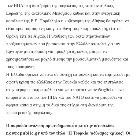
των ΗΠΑ στη διατήρηση της ασφάλειας της νοτιοανατολικής
Ευρώπης, της ανατολικής Μεσογείου καθώς και στην ενεργειακή
ασφάλεια της Ε.Ε. Παράλληλα η κυβέρνηση της Αθήνας θα πρέπει να
είναι προετοιμασμένη και για πιθανή τουρκική πρόκληση, είτε σε
Θράκη, είτε σε Αιγαίο. Η υπόθεση των οκτώ στρατιωτικών
πραξικοπηματιών που βρίσκονται στην Ελλάδα αποτελεί για τον
Ερντογάν μια πρόφαση για προκλήσεις, καθώς μπορεί να
χρησιμοποιήσει ως μοχλό πίεσης την μουσουλμανική μειονότητα και
τους πρόσφυγες.
H Ελλάδα οφείλει να είναι σε συνεχή επιφυλακή και να ερμηνεύσει με
σωστή κρίση τις εξελίξεις στην Τουρκία καθώς και τις επιπτώσεις
στην περιφερειακή ασφάλεια για να μπορέσει να αναδειχθεί σε ένα
απαραίτητο εταίρο των ΗΠΑ και του ΝΑΤΟ ώστε να μπορέσει να
αφήσει κάποια στιγμή το δικό της στίγμα στη διαχείριση της
περιφερειακής ασφάλειας.
Η παρούσα ανάλυση πρωτοδημοσιεύτηκε στην ιστοσελίδα
newrepublic.gr υπό τον τίτλο “Η Τουρκία ‘αδύναμος κρίκος’; Οι