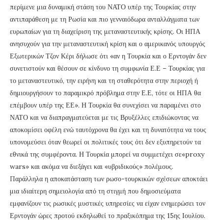
περίμενε μια δυναμική στάση του ΝΑΤΟ υπέρ της Τουρκίας στην
αντιπαράθεση με τη Ρωσία και πιο γενναιόδωρα ανταλλάγματα των
ευρωπαίων για τη διαχείριση της μεταναστευτικής κρίσης. Οι ΗΠΑ
ανησυχούν για την μεταναστευτική κρίση και ο αμερικανός υπουργός
Εξωτερικών Τζον Κέρι δήλωσε ότι «αν η Τουρκία και ο Ερντογάν δεν
συνετιστούν και θέσουν σε κίνδυνο τη συμφωνία Ε.Ε – Τουρκίας για
το μεταναστευτικό, την ειρήνη και τη σταθερότητα στην περιοχή ή
δημιουργήσουν το παραμικρό πρόβλημα στην Ε.Ε, τότε οι ΗΠΑ θα
επέμβουν υπέρ της ΕΕ». Η Τουρκία θα συνεχίσει να παραμένει στο
ΝΑΤΟ και να διαπραγματεύεται με τις Βρυξέλλες επιδιώκοντας να
αποκομίσει οφέλη ενώ ταυτόχρονα θα έχει και τη δυνατότητα να τους
υπονομεύσει όταν θεωρεί οι πολιτικές τους ότι δεν εξυπηρετούν τα
εθνικά της συμφέροντα. Η Τουρκία μπορεί να συμμετέχει σε«proxy
wars» και ακόμα να διεξάγει και «υβριδικούς» πολέμους.
Παράλληλα η αποκατάσταση των ρωσο-τουρκικών σχέσεων αποκτάει
μια ιδιαίτερη σημειολογία από τη στιγμή που δημοσιεύματα
εμφανίζουν τις ρωσικές μυστικές υπηρεσίες να είχαν ενημερώσει τον
Ερντογάν ώρες προτού εκδηλωθεί το πραξικόπημα της 15ης Ιουλίου.