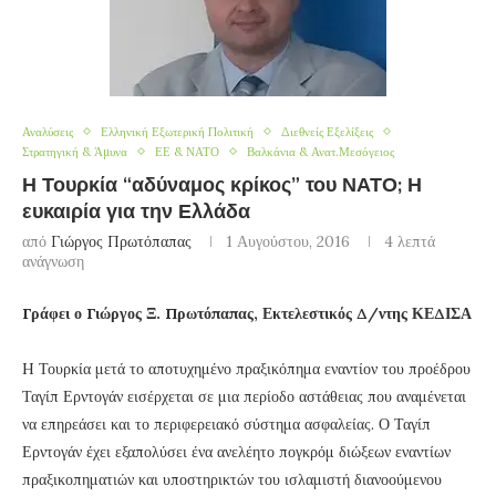
Αναλύσεις
Ελληνική Εξωτερική Πολιτική
Διεθνείς Εξελίξεις
Στρατηγική & Άμυνα
ΕΕ & ΝΑΤΟ
Βαλκάνια & Ανατ.Μεσόγειος
Η Τουρκία “αδύναμος κρίκος” του ΝΑΤΟ; Η
ευκαιρία για την Ελλάδα
από
Γιώργος Πρωτόπαπας
1 Αυγούστου, 2016
4 λεπτά
ανάγνωση
Γράφει ο Γιώργος Ξ. Πρωτόπαπας, Εκτελεστικός Δ/ντης ΚΕΔΙΣΑ
H Τουρκία μετά το αποτυχημένο πραξικόπημα εναντίον του προέδρου
Ταγίπ Ερντογάν εισέρχεται σε μια περίοδο αστάθειας που αναμένεται
να επηρεάσει και το περιφερειακό σύστημα ασφαλείας. Ο Ταγίπ
Ερντογάν έχει εξαπολύσει ένα ανελέητο πογκρόμ διώξεων εναντίων
πραξικοπηματιών και υποστηρικτών του ισλαμιστή διανοούμενου