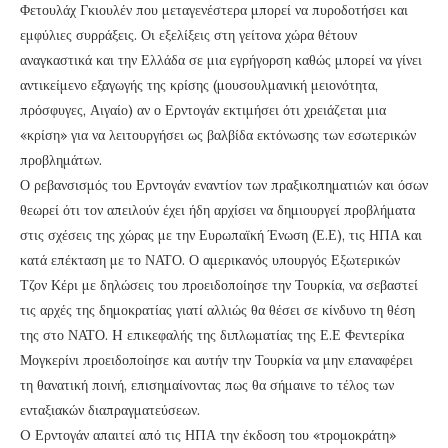
Φετουλάχ Γκιουλέν που μεταγενέστερα μπορεί να πυροδοτήσει και
εμφύλιες συρράξεις. Οι εξελίξεις στη γείτονα χώρα θέτουν
αναγκαστικά και την Ελλάδα σε μια εγρήγορση καθώς μπορεί να γίνει
αντικείμενο εξαγωγής της κρίσης (μουσουλμανική μειονότητα,
πρόσφυγες, Αιγαίο) αν ο Ερντογάν εκτιμήσει ότι χρειάζεται μια
«κρίση» για να λειτουργήσει ως βαλβίδα εκτόνωσης των εσωτερικών
προβλημάτων.
Ο ρεβανσισμός του Ερντογάν εναντίον των πραξικοπηματιών και όσων
θεωρεί ότι τον απειλούν έχει ήδη αρχίσει να δημιουργεί προβλήματα
στις σχέσεις της χώρας με την Ευρωπαϊκή Ένωση (Ε.Ε), τις ΗΠΑ και
κατά επέκταση με το ΝΑΤΟ. Ο αμερικανός υπουργός Εξωτερικών
Τζον Κέρι με δηλώσεις του προειδοποίησε την Τουρκία, να σεβαστεί
τις αρχές της δημοκρατίας γιατί αλλιώς θα θέσει σε κίνδυνο τη θέση
της στο ΝΑΤΟ. H επικεφαλής της διπλωματίας της Ε.Ε Φεντερίκα
Μογκερίνι προειδοποίησε και αυτήν την Τουρκία να μην επαναφέρει
τη θανατική ποινή, επισημαίνοντας πως θα σήμαινε το τέλος των
ενταξιακών διαπραγματεύσεων.
O Ερντογάν απαιτεί από τις ΗΠΑ την έκδοση του «τρομοκράτη»