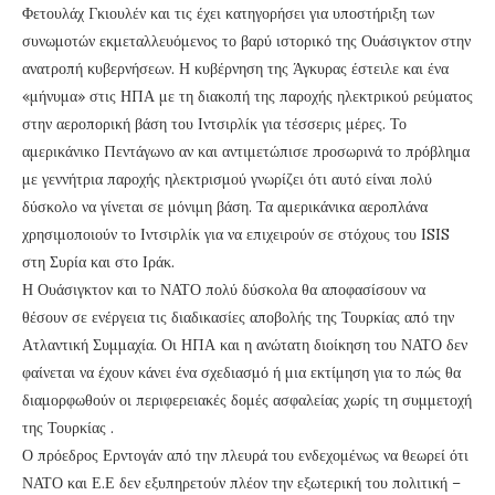
Φετουλάχ Γκιουλέν και τις έχει κατηγορήσει για υποστήριξη των
συνωμοτών εκμεταλλευόμενος το βαρύ ιστορικό της Ουάσιγκτον στην
ανατροπή κυβερνήσεων. Η κυβέρνηση της Άγκυρας έστειλε και ένα
«μήνυμα» στις ΗΠΑ με τη διακοπή της παροχής ηλεκτρικού ρεύματος
στην αεροπορική βάση του Ιντσιρλίκ για τέσσερις μέρες. Το
αμερικάνικο Πεντάγωνο αν και αντιμετώπισε προσωρινά το πρόβλημα
με γεννήτρια παροχής ηλεκτρισμού γνωρίζει ότι αυτό είναι πολύ
δύσκολο να γίνεται σε μόνιμη βάση. Τα αμερικάνικα αεροπλάνα
χρησιμοποιούν το Ιντσιρλίκ για να επιχειρούν σε στόχους του ISIS
στη Συρία και στο Ιράκ.
Η Ουάσιγκτον και το ΝΑΤΟ πολύ δύσκολα θα αποφασίσουν να
θέσουν σε ενέργεια τις διαδικασίες αποβολής της Τουρκίας από την
Ατλαντική Συμμαχία. Οι ΗΠΑ και η ανώτατη διοίκηση του ΝΑΤΟ δεν
φαίνεται να έχουν κάνει ένα σχεδιασμό ή μια εκτίμηση για το πώς θα
διαμορφωθούν οι περιφερειακές δομές ασφαλείας χωρίς τη συμμετοχή
της Τουρκίας .
Ο πρόεδρος Ερντογάν από την πλευρά του ενδεχομένως να θεωρεί ότι
ΝΑΤΟ και Ε.Ε δεν εξυπηρετούν πλέον την εξωτερική του πολιτική –