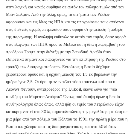
στην λογική και κακώς σύρθηκε σε αυτόν τον πόλεμο τιμών από τον
Μπιν Σαλμάν. Από την άλλη, όμως, τα αιτήματα των Ρώσων
αφορούσαν και τις ίδιες τις ΗΠΑ και τις υποχρεώσεις τους απέναντι
στις διεθνείς αγορές πετρελαίου όσον αφορά στην μείωση ή αύξηση
της παραγωγής. Η ανάληψη ευθυνών σε αυτόν τον τομέα, όσον αφορά
στις εξαγωγές των ΗΠΑ προς το Μεξικό και η ίδια η παρέμβαση του
προέδρου Τραμπ στην διένεξη με την Σαουδική Αραβία ήταν
εξαιρετικά σημαντικοί παράγοντες για την επιστροφή της Ρωσίας στο
τραπέζι των διαπραγματεύσεων. Εντούτοις η Ρωσία δέχθηκε
χειρότερους όρους και η αρχική μείωση του 1,5 εκ βαρελιών την
ημέρα έγινε 2,5. Οι όροι ήταν εν τέλει τόσο ταπεινωτικοί που ο
Λεονίντ Φεντούν, αντιπρόεδρος της Lukoil, έκανε λόγο για “νέα
συνθήκη του Μπρεστ-Λιτόφσκ”. Όντως από άποψη όρων η Ρωσία
συνθηκολόγησε όπως όπως, αλλά ήδη οι τιμές του πετρελαίου είχαν
κατακρημνιστεί στο 30%, σηματοδοτώντας την μεγαλύτερη πτώση σε
μια μέρα από τον πόλεμο του Κόλπου το 1991, την πρώτη μέρα που η
Ρωσία απεχώρησε από τις διαπραγματεύσεις και στο 50% όταν
τελικά αποδέχθηκε τους όρους του Μπιν Σαλμάν με μεσολαβητή τον