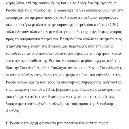
χωρίς λόγο, επί της ουσίας όμως και με τα δεδομένα της αγοράς, η
Ρωσία είχε τους λόγους της. Η χώρα είχε ήδη εκφράσει φόβους για την
κυριαρχία του αμερικανικού σχιστολιθικού πετρελαίου, ισχυριζόμενη
πως περαιτέρω μειώσεις στην παραγωγή πετρελαίου από τον OPEC
απλά οδηγούν ολοένα και μεγαλύτερο μερίδιο της παγκόσμιας αγοράς
προς το αμερικανικό πετρέλαιο. Επιπρόσθετα αναλυτές εκτιμούν πως
η άρνηση για μείωση της παγκόσμιας παραγωγής από την Ρωσία,
τοποθετούνταν στο πλαίσιο του ανταγωνισμού με την Αμερική καθώς
και στην προσπάθεια της Ρωσίας να αρπάξει μερίδιο αγοράς από την
ίδια την Σαουδική Αραβία. Τουλάχιστον έτσι το είδαν οι Σαουδάραβες,
οι οποίοι έβαλαν στην άκρη την συμμαχία σε θεσμικό επίπεδο με την
Ρωσία καθώς και τα ίδια τους τα οικονομικά συμφέροντα, αυξάνοντας
την παραγωγή τους στα 10 εκ βαρέλια ημερησίως, σε μια κίνηση που
σκοπό είχε να πιέσει την Ρωσία και να την φέρει στο τραπέζι των
διαπραγματεύσεων ξανά, αποδεχόμενη τους όρους της Σαουδικής
Αραβίας.
Η Ρωσία στην αρχή φάνηκε να μην πτοείται θεωρώντας πως η