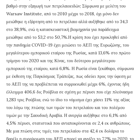
βαθμό στην εξαγωγή των πετρελαιοειδών; Σύμφωνα με μελέτη του
Warsaw Institute, από το 2010 μέχρι το 2018, όχι μόνο δεν
μειώθηκε η εξάρτηση από το πετρέλαιο αλλά αυξήθηκε από το 34,3
στο 38,9%, ενώ η κατασκευαστική βιομηχανία για παράδειγμα
μειώθηκε από το 53,2 στο 50,7%.Η κρίση που έχει προκληθεί από
την πανδημία COVID-19 έχει μειώσει το ΑΕΠ της Ευρωζώνης, του
μεγαλύτερου εμπορικού εταίρου της Ρωσίας, κατά 13,6% στο πρώτο
τρίμηνο του 2020 και της Κίνας, του δεύτερου μεγαλύτερου
εμπορικού της εταίρου, κατά 6,8%. Η Ρωσία είναι ξεκάθαρο, σύμφωνα
με έκθεση της Παγκόσμιας Τράπεζας, πως οδεύει προς την ύφεση με
το ΑΕΠ της να προβλέπεται να συρρικνωθεί μέχρι 6%, έχοντας ήδη
έλλειμμα 406,6 δις Ρούβλια σε σχέση με πέρυσι που είχε πλεόνασμα
1,283 τρις Ρούβλια, ενώ το ίδιο το νόμισμα έχει χάσει 11% της αξίας
του λόγω της πτώσης των τιμών του πετρελαίου και του πολέμου
τιμών με την Σαουδική Αραβία. Η ανεργία αυξήθηκε στο 6,1% από
4,5% πέρυσι, στατιστικά που ανταποκρίνονται σε 2,4 εκ ανθρώπους.
Με μια πτώση στις τιμές του πετρελαίου στα 42,4 εκ δολάρια το
βαρέλι η συρρίκνωση του ΑΕΠ μπορεί να αγγίξει το 7,2% το 2020, το