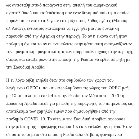
ως αντισταθμιστικό παράγοντα στην απειλή του αμερικανικού
σχιστολιθικού και κατ’επέκταση σαν έναν δυναμικό παίκτη, ο οποίος
παρόλο που ενίοτε επιλέγει να στηρίξει τους λάθος ηγέτες (Μπασάρ
αλ Άσαντ), εντούτοις καταφέρνει να εγγυηθεί μια πιο δυναμική
παρουσία από την Αμερική στην περιοχή. Το αν η εικόνα αυτή ήταν
πρώιμη ή όχι και το αν οι εντυπώσεις στην φάση αυτή ανταγωνίζονταν
την πραγματική πραγματικότητα των ισορροπιών ισχύος στην περιοχή,
σαφώς και έπαιξε ρόλο στην επιλογή της Ρωσίας να έρθει σε ρήξη με
την Σαουδική Αραβία.
Η εν λόγω ρήξη επήλθε όταν στο συμβούλιο των χωρών του
λεγόμενου OPEC+, που συμπεριλαμβάνει τις χώρες του OPEC μαζί
με 10 μη μέλη του cartel και την Ρωσία, τον Μάρτιο του 2020 η
Σαουδική Αραβία πίεσε για μείωση της παραγωγής του πετρελαίου, ως
αποτέλεσμα των χαμηλών τιμών που δημιουργήθηκε από την
πανδημία COVID-19. Το αίτημα της Σαουδική Αραβίας αφορούσε
στην μείωση της παραγωγής έως και 1,5 εκ βαρελιών την ημέρα. Ήταν
σε αυτό το σημείο στο οποίο η Ρωσία άσκησε βέτο, φαινομενικά