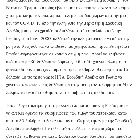
Ντόναλντ Τραμπ, ο οποίος έβλεπε με την σειρά του έναν συνδυασμό
χτυπημάτων με τον οικονομικό πόλεμο των δυο χωρών από την μια
και τον COVID-19 από την άλλη. Από την μεριά της η Σαουδική
Αραβία, μπορεί να χρειάζεται διπλάσια τιμή πετρελαίου από την
Ρωσία για το Ριάντ 2030, αλλά από την άλλη μπορούσε να κόψει την
ροή στο Project και να επιβιώσει με χαμηλότερες τιμές. Και η ίδια η
Ρωσία υπερηφανεύτηκε σε κάποια στιγμή πως μπορεί να επιβιώσει
ακόμα και με 30 δολάρια το βαρέλι, για 6 με 10 χρόνια, αλλά με το
φονικό σπιράλ που είχαν πάρει οι τιμές, το βαρέλι θα έπεφτε στα 15
δολάρια με τις τρεις χώρες ΗΠΑ, Σαουδική Αραβία και Ρωσία να
χάνουν εκατοντάδες δις δολάρια και στην μέση τον παρορμητικό Μπιν
Σαλμάν να είναι διατεθειμένο να το τραβήξει μέχρι όσο πάει.
Ένα εύλογο ερώτημα για το μέλλον είναι κατά πόσον η Ρωσία μπορεί
να αντέξει αφενός τις αυξομειώσεις των τιμών του πετρελαίου κάτω
από τα 30 δολάρια το βαρέλι και αν ο πόλεμος τιμών με την Σαουδική
Αραβία επαναληφθεί. Εν τέλει, πόσο ευάλωτη είναι μια χώρα που
συνεχίζει να βιώνει ένα μετά-Σοβιετικό θαύμα βασισμένη σε τεράστιο