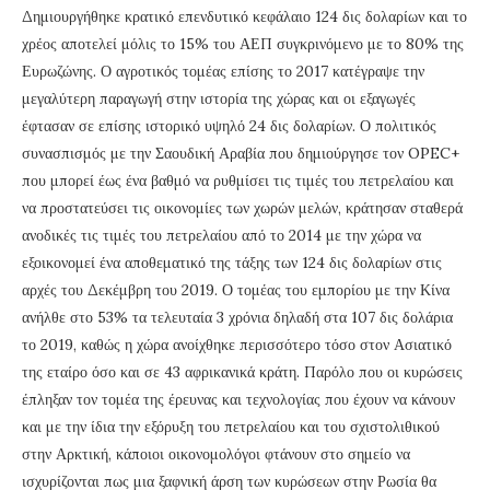
Δημιουργήθηκε κρατικό επενδυτικό κεφάλαιο 124 δις δολαρίων και το
χρέος αποτελεί μόλις το 15% του ΑΕΠ συγκρινόμενο με το 80% της
Ευρωζώνης. Ο αγροτικός τομέας επίσης το 2017 κατέγραψε την
μεγαλύτερη παραγωγή στην ιστορία της χώρας και οι εξαγωγές
έφτασαν σε επίσης ιστορικό υψηλό 24 δις δολαρίων. Ο πολιτικός
συνασπισμός με την Σαουδική Αραβία που δημιούργησε τον OPEC+
που μπορεί έως ένα βαθμό να ρυθμίσει τις τιμές του πετρελαίου και
να προστατεύσει τις οικονομίες των χωρών μελών, κράτησαν σταθερά
ανοδικές τις τιμές του πετρελαίου από το 2014 με την χώρα να
εξοικονομεί ένα αποθεματικό της τάξης των 124 δις δολαρίων στις
αρχές του Δεκέμβρη του 2019. Ο τομέας του εμπορίου με την Κίνα
ανήλθε στο 53% τα τελευταία 3 χρόνια δηλαδή στα 107 δις δολάρια
το 2019, καθώς η χώρα ανοίχθηκε περισσότερο τόσο στον Ασιατικό
της εταίρο όσο και σε 43 αφρικανικά κράτη. Παρόλο που οι κυρώσεις
έπληξαν τον τομέα της έρευνας και τεχνολογίας που έχουν να κάνουν
και με την ίδια την εξόρυξη του πετρελαίου και του σχιστολιθικού
στην Αρκτική, κάποιοι οικονομολόγοι φτάνουν στο σημείο να
ισχυρίζονται πως μια ξαφνική άρση των κυρώσεων στην Ρωσία θα