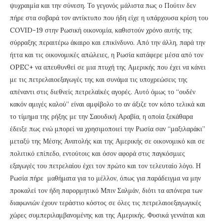
ψυχραιμία και την σύνεση. Το γεγονός μάλιστα πως ο Πούτιν δεν
πήρε στα σοβαρά τον αντίκτυπο που ήδη είχε η υπάρχουσα κρίση του
COVID-19 στην Ρωσική οικονομία, καθιστούν χρόνο αυτής της
σύρραξης περαιτέρω άκαιρο και επικίνδυνο. Από την άλλη, παρά την
ήττα και τις οικονομικές απώλειες, η Ρωσία κατάφερε μέσα από τον
OPEC+ να απευθυνθεί σε μια πτυχή της Αμερικής που έχει να κάνει
με τις πετρελαιοεξαγωγές της και συνάμα τις υποχρεώσεις της
απέναντι στις διεθνείς πετρελαϊκές αγορές. Αυτό όμως το “ουδέν
κακόν αμιγές καλού” είναι αμφίβολο το αν άξιζε τον κόπο τελικά και
το τίμημα της ρήξης με την Σαουδική Αραβία, η οποία ξεκάθαρα
έδειξε πως ενώ μπορεί να χρησιμοποιεί την Ρωσία σαν “μαξιλαράκι”
μεταξύ της Μέσης Ανατολής και της Αμερικής σε οικονομικό και σε
πολιτικό επίπεδο, εντούτοις και όσον αφορά στις παγκόσμιες
εξαγωγές του πετρελαίου έχει τον πρώτο και τον τελευταίο λόγο. Η
Ρωσία πήρε μαθήματα για το μέλλον, όπως για παράδειγμα να μην
προκαλεί τον ήδη παρορμητικό Μπιν Σαλμάν, διότι τα απόνερα των
διαφωνιών έχουν τεράστιο κόστος σε όλες τις πετρελαιοεξαγωγικές
χώρες συμπεριλαμβανομένης και της Αμερικής. Φυσικά γεννάται και