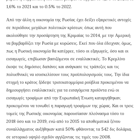
1,6% το 2021 και το 0.5% το 2022.
Από την άλλη η οικονομία της Ρωσίας έχει δείξει εξαιρετικές αντοχές
σε περιόδους μεγάλων πολιτικών κρίσεων, όπως αυτή που
ακολούθησε την προσάρτηση της Κριμαίας το 2014, με την Αμερική
να βομβαρδίζει την Ρωσία με κυρώσεις. Εκεί που όλα έδειχναν, όμως,
πως η Ρωσική οικονομία θα κατέρρεε, τόσο οι εξαγωγείς, όσο και οι
εισαγωγείς, επιβίωσαν βασιζόμενοι σε εναλλακτικές. Το Κρεμλίνο
έκοψε τις δημόσιες δαπάνες και ανάγκασε τις τράπεζες και τις
πολυεθνικές να ισοσκελίσουν τους προϋπολογισμούς τους. Την ίδια
στιγμή το κράτος ξόδεψε τρισεκατομμύρια ρούβλια προκειμένου να
δημιουργήσει εναλλακτικές για τα εισαγόμενα προϊόντα ενώ οι
εισαγωγές τροφίμων από την Ευρωπαϊκή Ένωση καταργήθηκαν,
προκειμένου να τονωθεί η παραγωγή τροφίμων της χώρας. Και οι τρεις
τομείς της Ρωσικής οικονομίας παρουσίασαν πλεόνασμα τόσο το
2018 όσο και το 2019, ενώ από το 2015 τα αποθεματικά ξένου
συναλλάγματος αυξήθηκαν κατά 50% φθάνοντας τα 542 δις δολάρια,
σε ιστορικό υψηλό σχεδόν αγγίζοντας τις τιμές του 2008.