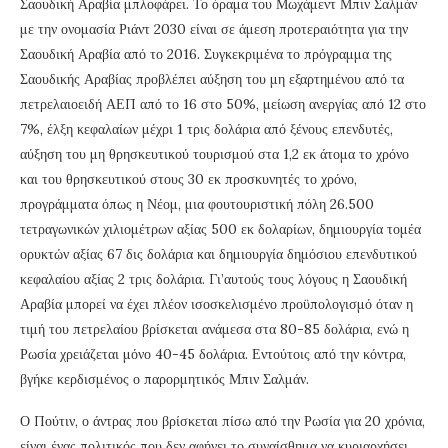
Σαουδική Αραβία μπλοφάρει. Το όραμα του Μωχάμεντ Μπιν Σαλμάν
με την ονομασία Ριάντ 2030 είναι σε άμεση προτεραιότητα για την
Σαουδική Αραβία από το 2016. Συγκεκριμένα το πρόγραμμα της
Σαουδικής Αραβίας προβλέπει αύξηση του μη εξαρτημένου από τα
πετρελαιοειδή ΑΕΠ από το 16 στο 50%, μείωση ανεργίας από 12 στο
7%, έλξη κεφαλαίων μέχρι 1 τρις δολάρια από ξένους επενδυτές,
αύξηση του μη θρησκευτικού τουρισμού στα 1,2 εκ άτομα το χρόνο
και του θρησκευτικού στους 30 εκ προσκυνητές το χρόνο,
προγράμματα όπως η Νέομ, μια φουτουριστική πόλη 26.500
τετραγωνικών χιλιομέτρων αξίας 500 εκ δολαρίων, δημιουργία τομέα
ορυκτών αξίας 67 δις δολάρια και δημιουργία δημόσιου επενδυτικού
κεφαλαίου αξίας 2 τρις δολάρια. Γι’αυτούς τους λόγους η Σαουδική
Αραβία μπορεί να έχει πλέον ισοσκελισμένο προϋπολογισμό όταν η
τιμή του πετρελαίου βρίσκεται ανάμεσα στα 80-85 δολάρια, ενώ η
Ρωσία χρειάζεται μόνο 40-45 δολάρια. Εντούτοις από την κόντρα,
βγήκε κερδισμένος ο παρορμητικός Μπιν Σαλμάν.
Ο Πούτιν, ο άντρας που βρίσκεται πίσω από την Ρωσία για 20 χρόνια,
είναι ένας πολιτικός που δεν αφήνει το συναίσθημα να κυριαρχήσει