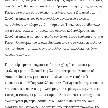
του ορίου της φτώχειας στο μισό και η αύξηση του προσδόκιμου ζωής
στα 78. Το άρθρο αυτό αποτελεί εν μέρει μια ανακήρυξη της ήττας της
Ρωσίας στον πρόσφατο πόλεμο πετρελαίου, που η ίδια άνοιξε με την
Σαουδική Αραβία, τον δεύτερο-πλέον- μεγαλύτερο εξαγωγέα
πετρελαίου στον κόσμο μετά την Αμερική. Τι ακριβώς συνέβη, όμως,
και η Ρωσία επέλεξε τον δρόμο του οικονομικού πολέμου με την
Σαουδική Αραβία και πώς ακριβώς τον έχασε; Πόσο ευάλωτη είναι μια
Ρωσική Οικονομία που ακόμα εξαρτάται από τις εξαγωγές πετρελαίου
και τι πιθανότητες υπάρχουν στο μέλλον να ξαναεμπλακεί σε έναν
παρόμοιο πόλεμο;
Για να πάρουμε τα πράγματα από την αρχή, η Ρωσία μετά την
εμπλοκή της στον Συριακό εμφύλιο στο πλευρό του Μπασάρ αλ
Άσαντ, ποζάρει σαν μια από τις πιο δυναμικές γεωπολιτικές
παρουσίες στην Μέση Ανατολή, ανταγωνιζόμενη στα ίσα την παρουσία
δεκαετιών των ΗΠΑ στο power play της περιοχής. Σύμφωνα με το
Foreign Policy, στην Ρωσία ταιριάζουν τα μοτίβα της περιοχής και
ειδικότερα οι μη δημοκρατικές διαδικασίες διακυβέρνησης και η
εξάρτηση της Σαουδικής Αραβίας και των υπολοίπων εξαγωγέων της