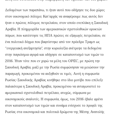
Δεδομένων των παραπάνω, τι ήταν αυτό που οδήγησε τις δυο χώρες
στον οικονομικό πόλεμο; Κατ’αρχάς να αναφέρουμε πως αυτός δεν
ήταν ο πρώτος πόλεμος πετρελαίου, στον οποίο ενεπλάκη η Σαουδική
Αραβία. Η πλημμυρίδα των αμερικανικών σχιστολιθικών ορυκτών
πόρων, που κατέστησε τις ΗΠΑ πρώτες σε εξαγωγές πετρελαίου, σε
ένα πολιτικό δόγμα που βαφτίστηκε από τον πρόεδρο Τραμπ ως
“ενεργειακή ανεξαρτησία”, στην κυριολεξία ανέτρεψε τα δεδομένα
στην παγκόσμια αγορά και οδήγησε σε καταποντισμό των τιμών το
2016. Ήταν τότε που εν χορώ τα μέλη του OPEC, με πρώτη την
Σαουδική Αραβία, μαζί με την Ρωσία συμφώνησαν να μειώσουν την
παραγωγή, προκειμένου να αυξηθούν οι τιμές. Αυτή η συμφωνία
Ρωσίας-Σαουδικής Αραβίας κινήθηκε στο ίδιο μοτίβο που επέλεξε
παλαιότερα η Σαουδική Αραβία, προκειμένου να ανταγωνιστεί το
αμερικανικό σχιστολιθικό πετρέλαιο, ατυχώς, σύμφωνα με
οικονομικούς αναλυτές. Η συμφωνία, όμως, του 2016 έβαλε φρένο
στον καταποντισμό των τιμών και συνάμα ενίσχυσε το προφίλ της
Ρωσίας στα οικονομικά και πολιτικά δρώμενα της Μέσης Ανατολής