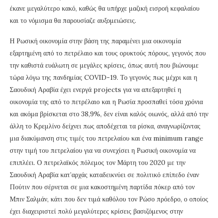
έκανε μεγαλύτερο κακό, καθώς θα υπήρχε μαζική εισροή κεφαλαίου
και το νόμισμα θα παρουσίαζε αυξομειώσεις.
Η Ρωσική οικονομία στην βάση της παραμένει μια οικονομία
εξαρτημένη από το πετρέλαιο και τους ορυκτούς πόρους, γεγονός που
την καθιστά ευάλωτη σε μεγάλες κρίσεις, όπως αυτή που βιώνουμε
τώρα λόγω της πανδημίας COVID-19. Το γεγονός πως μέχρι και η
Σαουδική Αραβία έχει ενεργά projects για να απεξαρτηθεί η
οικονομία της από το πετρέλαιο και η Ρωσία προσπαθεί τόσα χρόνια
και ακόμα βρίσκεται στο 38,9%, δεν είναι καλός οιωνός, αλλά από την
άλλη το Κρεμλίνο δείχνει πως αποδέχεται τα ρίσκα, αναγνωρίζοντας
μια διακύμανση στις τιμές του πετρελαίου και ένα minimum range
στην τιμή του πετρελαίου για να συνεχίσει η Ρωσική οικονομία να
επιπλέει. Ο πετρελαϊκός πόλεμος τον Μάρτη του 2020 με την
Σαουδική Αραβία κατ’αρχάς καταδεικνύει σε πολιτικό επίπεδο έναν
Πούτιν που σέρνεται σε μια κακοστημένη παρτίδα πόκερ από τον
Μπιν Σαλμάν, κάτι που δεν τιμά καθόλου τον Ρώσο πρόεδρο, ο οποίος
έχει διαχειριστεί πολύ μεγαλύτερες κρίσεις βασιζόμενος στην