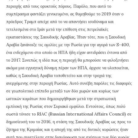
περιοχής από τους ορυκτούς πόρους. Παρόλο, που αυτό το
συμπέρασμα φαντάζει γενικευμένο, ας θυμηθούμε το 2019 όταν ο
πρόεδρος Τραμπ απείχε από το να απαντήσει ισοδύναμα και
τετελεσμένα στο Ιράν μετά την επίθεση στις πετρελαϊκές
εγκαταστάσεις της Σαουδικής Αραβίας. Ήταν τότε, που η Σαουδική
Αραβία ξανάνοιξε τις ομιλίες με την Ρωσία για την αγορά των S-400,
ένα ενδεχόμενο στο οποίο οι ΗΠΑ ήδη είχαν αντιδράσει έντονα από
το 2017. Συνεπώς η ιδέα πως η περιοχή θα μπορούσε να φιλοξενήσει
ακόμα μια εγγυητική δύναμη πέραν των ΗΠΑ, άρχισε να υλοποιείται,
καθώς η Σαουδική Αραβία τοποθετείτο και στην τροχιά της
ανερχόμενης στην περιοχή Ρωσίας. Αυτό συνέβη παρόλες τις διαφορές
σε γεωπολιτικό επίπεδο μεταξύ των δύο χωρών και κυρίως των
ωστικών κυμάτων που δημιουργήθηκαν μετά την στρατιωτική
εμπλοκή της Ρωσίας στον Συριακό εμφύλιο. Εντούτοις, όπως πολύ
σωστά τόνισε το RIAC (Russian International Affairs Council) σε
δημοσίευσή του το 2016, η στάση της Σαουδικής Αραβίας ως προς το
ζήτημα της Κριμαίας και η αποχή της από τις δυτικές κυρώσεις ήταν
αυτή που συνετέλεσε στην διαμόρφωση των σχέσεων των δύο χωρών.