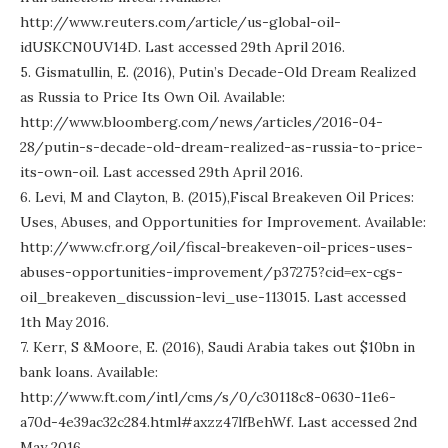
http://www.reuters.com/article/us-global-oil-
idUSKCN0UV14D. Last accessed 29th April 2016.
5. Gismatullin, E. (2016), Putin’s Decade-Old Dream Realized
as Russia to Price Its Own Oil. Available:
http://www.bloomberg.com/news/articles/2016-04-
28/putin-s-decade-old-dream-realized-as-russia-to-price-
its-own-oil. Last accessed 29th April 2016.
6. Levi, M and Clayton, B. (2015),Fiscal Breakeven Oil Prices:
Uses, Abuses, and Opportunities for Improvement. Available:
http://www.cfr.org/oil/fiscal-breakeven-oil-prices-uses-
abuses-opportunities-improvement/p37275?cid=ex-cgs-
oil_breakeven_discussion-levi_use-113015. Last accessed
1th May 2016.
7. Kerr, S &Moore, E. (2016), Saudi Arabia takes out $10bn in
bank loans. Available:
http://www.ft.com/intl/cms/s/0/c30118c8-0630-11e6-
a70d-4e39ac32c284.html#axzz47lfBehWf. Last accessed 2nd
May 2016