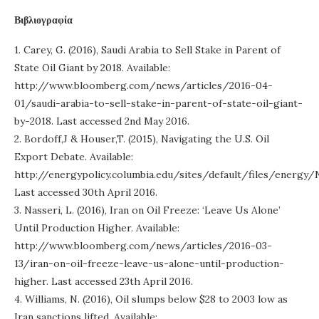
Βιβλιογραφία
1. Carey, G. (2016), Saudi Arabia to Sell Stake in Parent of
State Oil Giant by 2018. Available:
http://www.bloomberg.com/news/articles/2016-04-
01/saudi-arabia-to-sell-stake-in-parent-of-state-oil-giant-
by-2018. Last accessed 2nd May 2016.
2. Bordoff,J & Houser,T. (2015), Navigating the U.S. Oil
Export Debate. Available:
http://energypolicy.columbia.edu/sites/default/files/ene
Last accessed 30th April 2016.
3. Nasseri, L. (2016), Iran on Oil Freeze: ‘Leave Us Alone’
Until Production Higher. Available:
http://www.bloomberg.com/news/articles/2016-03-
13/iran-on-oil-freeze-leave-us-alone-until-production-
higher. Last accessed 23th April 2016.
4. Williams, N. (2016), Oil slumps below $28 to 2003 low as
Iran sanctions lifted. Available: