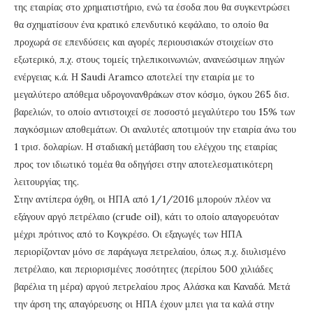
της εταιρίας στο χρηματιστήριο, ενώ τα έσοδα που θα συγκεντρώσει
θα σχηματίσουν ένα κρατικό επενδυτικό κεφάλαιο, το οποίο θα
προχωρά σε επενδύσεις και αγορές περιουσιακών στοιχείων στο
εξωτερικό, π.χ. στους τομείς τηλεπικοινωνιών, ανανεώσιμων πηγών
ενέργειας κ.ά. Η Saudi Aramco αποτελεί την εταιρία με το
μεγαλύτερο απόθεμα υδρογονανθράκων στον κόσμο, όγκου 265 δισ.
βαρελιών, το οποίο αντιστοιχεί σε ποσοστό μεγαλύτερο του 15% των
παγκόσμιων αποθεμάτων. Οι αναλυτές αποτιμούν την εταιρία άνω του
1 τρισ. δολαρίων. Η σταδιακή μετάβαση του ελέγχου της εταιρίας
προς τον ιδιωτικό τομέα θα οδηγήσει στην αποτελεσματικότερη
λειτουργίας της.
Στην αντίπερα όχθη, οι ΗΠΑ από 1/1/2016 μπορούν πλέον να
εξάγουν αργό πετρέλαιο (crude oil), κάτι το οποίο απαγορευόταν
μέχρι πρότινος από το Κογκρέσο. Οι εξαγωγές των ΗΠΑ
περιορίζονταν μόνο σε παράγωγα πετρελαίου, όπως π.χ. διυλισμένο
πετρέλαιο, και περιορισμένες ποσότητες (περίπου 500 χιλιάδες
βαρέλια τη μέρα) αργού πετρελαίου προς Αλάσκα και Καναδά. Μετά
την άρση της απαγόρευσης οι ΗΠΑ έχουν μπει για τα καλά στην