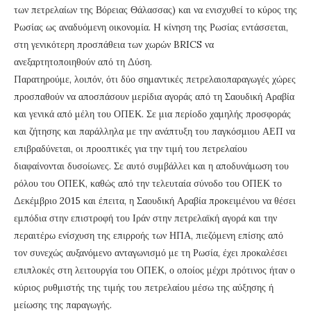
των πετρελαίων της Βόρειας Θάλασσας) και να ενισχυθεί το κύρος της
Ρωσίας ως αναδυόμενη οικονομία. H κίνηση της Ρωσίας εντάσσεται,
στη γενικότερη προσπάθεια των χωρών BRICS να
ανεξαρτητοποιηθούν από τη Δύση.
Παρατηρούμε, λοιπόν, ότι δύο σημαντικές πετρελαιοπαραγωγές χώρες
προσπαθούν να αποσπάσουν μερίδια αγοράς από τη Σαουδική Αραβία
και γενικά από μέλη του ΟΠΕΚ. Σε μια περίοδο χαμηλής προσφοράς
και ζήτησης και παράλληλα με την ανάπτυξη του παγκόσμιου ΑΕΠ να
επιβραδύνεται, οι προοπτικές για την τιμή του πετρελαίου
διαφαίνονται δυσοίωνες. Σε αυτό συμβάλλει και η αποδυνάμωση του
ρόλου του ΟΠΕΚ, καθώς από την τελευταία σύνοδο του ΟΠΕΚ το
Δεκέμβριο 2015 και έπειτα, η Σαουδική Αραβία προκειμένου να θέσει
εμπόδια στην επιστροφή του Ιράν στην πετρελαϊκή αγορά και την
περαιτέρω ενίσχυση της επιρροής των ΗΠΑ, πιεζόμενη επίσης από
τον συνεχώς αυξανόμενο ανταγωνισμό με τη Ρωσία, έχει προκαλέσει
επιπλοκές στη λειτουργία του ΟΠΕΚ, ο οποίος μέχρι πρότινος ήταν ο
κύριος ρυθμιστής της τιμής του πετρελαίου μέσω της αύξησης ή
μείωσης της παραγωγής.