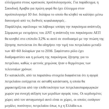
ελλείμματα στους κρατικούς προϋπολογισμούς. Για παράδειγμα, η
Σαουδική Αραβία για πρώτη φορά θα έχει έλλειμμα στον
προϋπολογισμό 10 δισ. δολάρια το οποίο θα κληθεί να καλύψει μέσω
δανεισμού από τις διεθνείς κεφαλαιαγορές .
Παράλληλα, οφείλουμε να λάβουμε υπόψη την παγκόσμια ανάπτυξη.
Σύμφωνα με εκτιμήσεις του ΔΝΤ η ανάπτυξη του παγκόσμιου ΑΕΠ
θα κινηθεί στο επίπεδο 3,2% κι αυτό σε συνδυασμό με την πτώση της
ζήτησης πιστεύεται ότι θα οδηγήσει την τιμή του πετρελαίου μεταξύ
των 40-60 δολαρίων για το 2016. Σαφέστατο ρόλο έχει
διαδραματίσει και η μείωση της παγκόσμιας ζήτησης για το
πετρέλαιο, καθώς ο φετινός χειμώνας ήταν ο θερμότερος των
τελευταίων χρόνων.
Εν κατακλείδι, από τα παραπάνω στοιχεία διαφαίνεται ότι η αγορά
πετρελαίου εισέρχεται σε ασταθή κατάσταση, η οποία θα
χαρακτηρίζεται από την επιθετικότητα των πετρελαιοπαραγωγικών
χωρών για συνεχή αύξηση των μεριδίων αγοράς τους. Οι κερδισμένες
χώρες από τον ανταγωνισμό αυτό είναι οι χώρες, οι οποίες εισάγουν
μεγάλες ποσότητες πετρελαίου όπως π.χ η Ελλάδα κ.α.