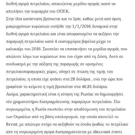
διεθνή αγορά πετρελαίου, αποκτώντας μερίδιο αγοράς ικανό να
απειλήσει την κυριαρχία του ΟΠΕΚ.
Στην ίδια κατάσταση βρίσκεται και το Ιράν, καθώς μετά από άρση
μακροχρόνιων κυρώσεων εισήλθε την 1/1/2016 δυναμικά στην
διεθνή αγορά πετρελαίου και είναι αποφασισμένο να αυξήσει την
παραγωγή πετρελαίου κατά 4 εκατομμύρια βαρέλια μέχρι το
καλοκαίρι του 2016. Σκοπεύει να επανακτήσει τα μερίδια αγοράς που
απώλεσε λόγω των κυρώσεων που του είχαν από τη Δύση. Αυτό σε
συνδυασμό με την αύξηση της παραγωγής σε ορισμένες
πετρελαιοπαραγωγικές χώρες, οδηγεί σε πτώση της τιμής του
πετρελαίου, η οποία είχε φτάσει στα 28 δολάρια , ενώ την ώρα που
γραφόταν το κείμενο η τιμή βρισκόταν στα 46,81 δολάρια.
Ακόμα, χαρακτηριστική είναι η κίνηση της Ρωσίας να δημιουργήσει
νέο χρηματιστήριο διαπραγμάτευσης παραγώγων πετρελαίου. Πιο
συγκεκριμένα, η Ρωσία σκοπεύει στην αποδέσμευση του πετρελαίου
των Ουραλίων από τη βάση υπολογισμού, την οποία αποτελεί το
Brent, με απώτερο στόχο να αυξηθούν τα έσοδα (καθώς το πετρέλαιο
από τη συγκεκριμένη αγορά διαπραγματεύεται με discount έναντι