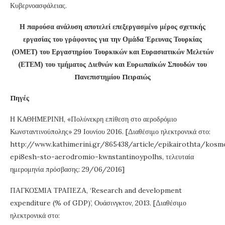
Κυβερνοασφάλειας.
Η παρούσα ανάλυση αποτελεί επεξεργασμένο μέρος σχετικής
εργασίας του γράφοντος για την Ομάδα Έρευνας Τουρκίας
(ΟΜΕΤ) του Εργαστηρίου Τουρκικών και Ευρασιατικών Μελετών
(ΕΤΕΜ) του τμήματος Διεθνών και Ευρωπαϊκών Σπουδών του
Πανεπιστημίου Πειραιώς
Πηγές
Η ΚΑΘΗΜΕΡΙΝΗ, «Πολύνεκρη επίθεση στο αεροδρόμιο
Κωνσταντινούπολης» 29 Ιουνίου 2016. [Διαθέσιμο ηλεκτρονικά στο:
http://www.kathimerini.gr/865438/article/epikairothta/kos
epi8esh-sto-aerodromio-kwnstantinoypolhs, τελευταία
ημερομηνία πρόσβασης: 29/06/2016]
ΠΑΓΚΟΣΜΙΑ ΤΡΑΠΕΖΑ, ‘Research and development
expenditure (% of GDP)’, Ουάσινγκτον, 2013. [Διαθέσιμο
ηλεκτρονικά στο: