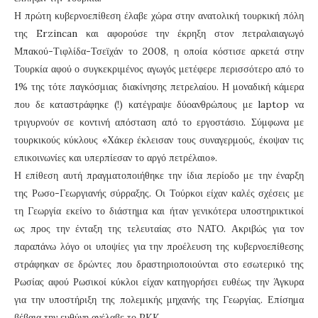
Η πρώτη κυβερνοεπίθεση έλαβε χώρα στην ανατολική τουρκική πόλη
της Erzincan και αφορούσε την έκρηξη στον πετραλαιαγωγό
Μπακού-Τιφλίδα-Τσεϊχάν το 2008, η οποία κόστισε αρκετά στην
Τουρκία αφού ο συγκεκριμένος αγωγός μετέφερε περισσότερο από το
1% της τότε παγκόσμιας διακίνησης πετρελαίου. Η μοναδική κάμερα
που δε καταστράφηκε (!) κατέγραψε δύοανθρώπους με laptop να
τριγυρνούν σε κοντινή απόσταση από το εργοστάσιο. Σύμφωνα με
τουρκικούς κύκλους «Χάκερ έκλεισαν τους συναγερμούς, έκοψαν τις
επικοινωνίες και υπερπίεσαν το αργό πετρέλαιο».
Η επίθεση αυτή πραγματοποιήθηκε την ίδια περίοδο με την έναρξη
της Ρωσο-Γεωργιανής σύρραξης. Οι Τούρκοι είχαν καλές σχέσεις με
τη Γεωργία εκείνο το διάστημα και ήταν γενικότερα υποστηρικτικοί
ως προς την ένταξη της τελευταίας στο ΝΑΤΟ. Ακριβώς για τον
παραπάνω λόγο οι υποψίες για την προέλευση της κυβερνοεπίθεσης
στράφηκαν σε δρώντες που δραστηριοποιούνται στο εσωτερικό της
Ρωσίας αφού Ρωσικοί κύκλοι είχαν κατηγορήσει ευθέως την Άγκυρα
για την υποστήριξη της πολεμικής μηχανής της Γεωργίας. Επίσημα
βέβαια την ευθύνη ανέλαβε το PKK.