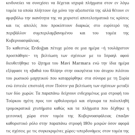
κινδυνεύει να συνεχίσει να δέχεται ισχυρά πλήγματα στον εν λόγω
τομέα τα οποία πλήττουν όχι μόνο την αξιοπιστία της αλλά θέτουν εν
αμφιβόλω την ικανότητα της να χειριστεί αποτελεσματικά τις κρίσεις
και τις απειλές που προκύπτουν διαρκώς στο ευρύτερό της
περιβάλλον συμπεριλαμβανομένου και του τομέα της
Κυβερνοασφάλειας.
Το καθεστώς Erdoğan πέτυχε μέσα σε μια ημέρα –ή τουλάχιστον
προσπάθησε- τη βελτίωση των σχέσεων με το Ισραηλ αφού
διευθετήθηκε το ζήτημα του Mavi Marmara ενώ την ίδια ημέρα
εξέφρασε τη «βαθιά του θλίψη» στην οικογένεια του άτυχου πιλότου
του ρωσικού μαχητικού που καταρρίφθηκε στα σύνορα με τη Συρία
ενώ έστειλε επιστολή στον Πούτιν για βελτίωση των σχέσεων μεταξύ
των δύο χωρών. Τα παραπάνω δείχνουν ενδεχομένως μια στροφή του
Τούρκου ηγέτη προς τον ορθολογισμό και σίγουρα τα πολυπληθή
τρομοκρατικά χτυπήματα καθώς και τα πλήγματα που δέχθηκε η
γειτονική χώρα στον τομέα της Κυβερνοασφάλειας έπαιξαν
καθοριστικό ρόλο στην παραπάνω στροφή 180ο μοιρών όσον αφορά
τις σχέσεις με τις συγκεκριμένες χώρες-υπερδυνάμεις στον τομέα της