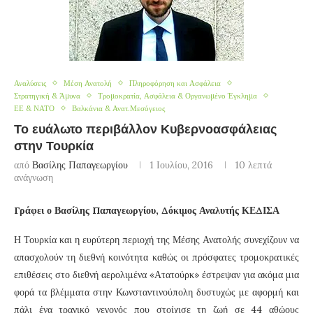
Αναλύσεις
Μέση Ανατολή
Πληροφόρηση και Ασφάλεια
Στρατηγική & Άμυνα
Τρομοκρατία, Ασφάλεια & Οργανωμένο Έγκλημα
ΕΕ & ΝΑΤΟ
Βαλκάνια & Ανατ.Μεσόγειος
Το ευάλωτο περιβάλλον Κυβερνοασφάλειας
στην Τουρκία
από
Βασίλης Παπαγεωργίου
1 Ιουλίου, 2016
10 λεπτά
ανάγνωση
Γράφει ο Βασίλης Παπαγεωργίου, Δόκιμος Αναλυτής ΚΕΔΙΣΑ
Η Τουρκία και η ευρύτερη περιοχή της Μέσης Ανατολής συνεχίζουν να
απασχολούν τη διεθνή κοινότητα καθώς οι πρόσφατες τρομοκρατικές
επιθέσεις στο διεθνή αερολιμένα «Ατατούρκ» έστρεψαν για ακόμα μια
φορά τα βλέμματα στην Κωνσταντινούπολη δυστυχώς με αφορμή και
πάλι ένα τραγικό γεγονός που στοίχισε τη ζωή σε 44 αθώους