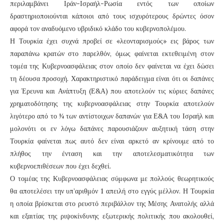
περιλαμβάνει Ιράν-Ισραήλ-Ρωσία εντός των οποίων
δραστηριοποιούνται κάποιοι από τους ισχυρότερους δρώντες όσον
αφορά τον αναδυόμενο υβριδικό κλάδο του κυβερνοπολέμου.
Η Τουρκία έχει συχνά προβεί σε «λεονταρισμούς» εις βάρος των
παραπάνω κρατών στο παρελθόν, όμως φαίνεται εκτεθειμένη στον
τομέα της Κυβερνοασφάλειας στον οποίο δεν φαίνεται να έχει δώσει
τη δέουσα προσοχή. Χαρακτηριστικό παράδειγμα είναι ότι οι δαπάνες
για Έρευνα και Ανάπτυξη (Ε&Α) που αποτελούν τις κύριες δαπάνες
χρηματοδότησης της κυβερνοασφάλειας στην Τουρκία αποτελούν
λιγότερο από το ¼ των αντίστοιχων δαπανών για Ε&Α του Ισραήλ και
μολονότι οι εν λόγω δαπάνες παρουσιάζουν αυξητική τάση στην
Τουρκία φαίνεται πως αυτό δεν είναι αρκετό αν κρίνουμε από το
πλήθος την ένταση και την αποτελεσματικότητα των
κυβερνοεπιθέσεων που έχει δεχθεί.
Ο τομέας της Κυβερνοασφάλειας σύμφωνα με πολλούς θεωρητικούς
θα αποτελέσει την υπ’αριθμόν 1 απειλή στο εγγύς μέλλον. Η Τουρκία
η οποία βρίσκεται στο ρευστό περιβάλλον της Μέσης Ανατολής αλλά
και εξαιτίας της ριψοκίνδυνης εξωτερικής πολιτικής που ακολουθεί,