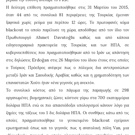
Η δεύτερη επίθεση πραγματοποιήθηκε στις 31 Μαρτίου του 2015,
όταν 44 από τις συνολικά 81 περιφέρειες της Τουρκίας έμειναν
ξαφνικά χωρίς ρεύμα για περίπου 12 ώρες. Το πρωτοφανές κύμα
blackout το οποίο παρέλυσε τη χώρα, αποδόθηκε από τον ίδιο τον
Πρωθυπουργό Ahmet Davutoğlu καθώς και από κάποια
ειδησεογραφικά πρακτορεία της Τουρκίας και των ΗΠΑ, σε
κυβερνοεπιθέσεις που πραγματοποιήθηκαν από το Ιράν ως απάντηση
στις δηλώσεις Erdoğan στις 26 Μαρτίου του ίδιου έτους στις οποίες
ο Τούρκος Πρόεδρος ανέφερε πως ο πόλεμος δια αντιπροσώπων
μεταξύ Ιράν και Σαουδικής Αραβίας καθώς και η χρηματοδότηση των
επαναστατών Χούτι ήταν «ένα γεγονός μη ανεκτό».
Το συνολικό κόστος από το πάγωμα της παραγωγής σε 298
οργανωμένες βιομηχανικές ζώνες κόστισε γύρω στα 700 εκατομμύρια
δολάρια ΗΠΑ ενώ οι πιο απαισιόδοξοι υπολογισμοί κάνουν λόγο για
ζημίες της τάξεως του 1 δις δολάρια ΗΠΑ. Οι συνθήκες κάτω από τις
οποίες πραγματοποιήθηκε το γενικευμένο blackout εγείρουν
ερωτηματικά όπως και το γεγονός πως η ανατολική πόλη Van, μια