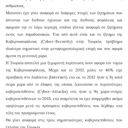
ανθρώπους.
Μολονότι έχει γίνει αναφορά σε διάφορες πτυχές των ζητημάτων που
άπτονται των διεθνών σχέσεων και της διεθνούς ασφάλειας και
αφορούν την εν λόγω περιοχή, σπάνια γίνεται αναφορά σε ζητήματα
εκτός των παραδοσιακών. Ένα από αυτά είναι και το ζήτημα της
Κυβερνοασφάλειας (Cyber-Security) στην Τουρκία, πρόβλημα
ιδιαίτερα σημαντικό στην μεταψυχροπολεμική εποχή και που αφορά
άμεσα τη γειτονική χώρα.
Η Τουρκία αποτελεί μια ξεχωριστή περίπτωση όσον αφορά τον τομέα
της Κυβερνοασφάλειας. Μέχρι και το 2013, μόλις το 46% είχε
πρόσβαση στο διαδίκτυο (Internet) ενώ ως το 2012 ήταν η 3η κατά
σειρά χώρα από το έδαφος της οποίας ξεκινούσαν οι περισσότερες
κυβερνοεπιθέσεις (Cyber-Attacks) ενώ ήταν η 9η χώρα-στόχος
κυβερνοεπιθέσεων το 2015, ενώ αναμένεται να έχει αναρριχηθεί ακόμα
υψηλότερα μετά τις πρόσφατες κυβερνοεπιθέσεις που δέχθηκε στα
τέλη του προηγούμενου έτους.
Θα γίνει αναφορά στις τρεις σημαντικότερες κυβερνοεπιθέσεις που
έπληξαν την Τουρκία.