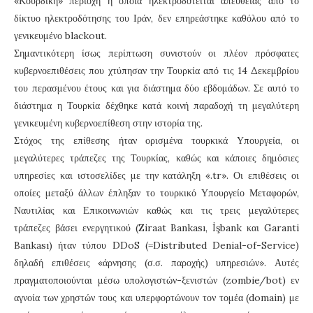
«Κουρδική» περιοχή η οποία ηλεκτροδοτείται απευθείας από το
δίκτυο ηλεκτροδότησης του Ιράν, δεν επηρεάστηκε καθόλου από το
γενικευμένο blackout.
Σημαντικότερη ίσως περίπτωση συνιστούν οι πλέον πρόσφατες
κυβερνοεπιθέσεις που χτύπησαν την Τουρκία από τις 14 Δεκεμβρίου
του περασμένου έτους και για διάστημα δύο εβδομάδων. Σε αυτό το
διάστημα η Τουρκία δέχθηκε κατά κοινή παραδοχή τη μεγαλύτερη
γενικευμένη κυβερνοεπίθεση στην ιστορία της.
Στόχος της επίθεσης ήταν ορισμένα τουρκικά Υπουργεία, οι
μεγαλύτερες τράπεζες της Τουρκίας, καθώς και κάποιες δημόσιες
υπηρεσίες και ιστοσελίδες με την κατάληξη «.tr». Οι επιθέσεις οι
οποίες μεταξύ άλλων έπληξαν το τουρκικό Υπουργείο Μεταφορών,
Ναυτιλίας και Επικοινωνιών καθώς και τις τρεις μεγαλύτερες
τράπεζες βάσει ενεργητικού (Ziraat Bankası, İşbank και Garanti
Bankası) ήταν τύπου DDoS (=Distributed Denial-of-Service)
δηλαδή επιθέσεις «άρνησης (σ.σ. παροχής) υπηρεσιών». Αυτές
πραγματοποιούνται μέσω υπολογιστών-ξενιστών (zombie/bot) εν
αγνοία των χρηστών τους και υπερφορτώνουν τον τομέα (domain) με