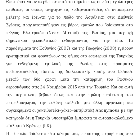
Θα πρέπει να αναφερθεί σε αυτό το σημείο πως οι δύο μεγαλύτερες
επιθέσεις οι οποίες ανήγαγαν τις κυβερνοεπιθέσεις σε αντίκειμενο
μελέτης και έρευνας για το πεδίο της Ασφάλειας στις Διεθνείς
Σχέσεις, πραγματοποιήθηκαν εις βάρος κρατών που βρίσκονται στο
«Εγγύς Εξωτερικό» (Near Abroad) της Ρωσίας, μια περιοχή
σημαντικού γεωπολιτικού ενδιαφέροντος για την ίδια. Τα
παραδείγματα της Εσθονίας (2007) και της Γεωργίας (2008) εγείρουν
ερωτηματικά και φουντώνουν τις φήμες στο εσωτερικό της Τουρκίας
για ενδεχόμενη εμπλοκή της Ρωσίας στις πρόσφατες
κυβερνοεπιθέσεις εξαιτίας της διπλωματικής κρίσης που ξέσπασε
μεταξύ των δύο χωρών μετά την κατάρριψη του Ρωσικού
αεροσκάφους στις 24 Νοεμβρίου 2015 από την Τουρκία. Και σε αυτή
την περίπτωση βέβαια όπως και στην πρώτη περίπτωση του
πετρελαιαγωγού, την ευθύνη ανέλαβε μια άλλη οργάνωση και
συγκεκριμένα οι χακτιβιστές(=χάκερ-ακτιβιστές) Anonymous με την
κατηγορία ότι η Τουρκία υποστηρίζει έμπρακτα το αυτοαποκαλούμενο
«Ισλαμικό Κράτος» (Ι.Κ).
Η Τουρκία βρίσκεται στο κέντρο μιας ευρύτερης περιφέρειας που