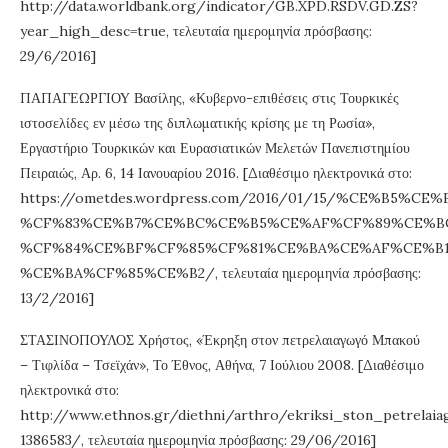
http://data.worldbank.org/indicator/GB.XPD.RSDV.GD.ZS?
year_high_desc=true, τελευταία ημερομηνία πρόσβασης:
29/6/2016]
ΠΑΠΑΓΕΩΡΓΙΟΥ Βασίλης, «Κυβερνο-επιθέσεις στις Τουρκικές
ιστοσελίδες εν μέσω της διπλωματικής κρίσης με τη Ρωσία»,
Εργαστήριο Τουρκικών και Ευρασιατικών Μελετών Πανεπιστημίου
Πειραιώς, Αρ. 6, 14 Ιανουαρίου 2016. [Διαθέσιμο ηλεκτρονικά στο:
https://ometdes.wordpress.com/2016/01/15/%CE%
%CF%83%CE%B7%CE%BC%CE%B5%CE%AF%CF%89%CE%B
%CF%84%CE%BF%CF%85%CF%81%CE%BA%CE%AF%CE%B1
%CE%BA%CF%85%CE%B2/, τελευταία ημερομηνία πρόσβασης:
13/2/2016]
ΣΤΑΣΙΝΟΠΟΥΛΟΣ Χρήστος, «Έκρηξη στον πετρελαιαγωγό Μπακού
– Τιφλίδα – Τσεϊχάν», Το Έθνος, Αθήνα, 7 Ιούλιου 2008. [Διαθέσιμο
ηλεκτρονικά στο:
http://www.ethnos.gr/diethni/arthro/ekriksi_ston_petrelaia
1386583/, τελευταία ημερομηνία πρόσβασης: 29/06/2016]