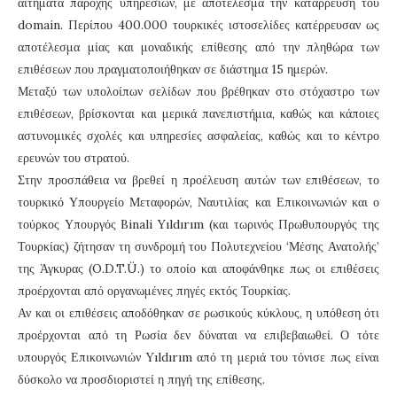
αιτήματα παροχής υπηρεσίων, με αποτέλεσμα την κατάρρευση του
domain. Περίπου 400.000 τουρκικές ιστοσελίδες κατέρρευσαν ως
αποτέλεσμα μίας και μοναδικής επίθεσης από την πληθώρα των
επιθέσεων που πραγματοποιήθηκαν σε διάστημα 15 ημερών.
Μεταξύ των υπολοίπων σελίδων που βρέθηκαν στο στόχαστρο των
επιθέσεων, βρίσκονται και μερικά πανεπιστήμια, καθώς και κάποιες
αστυνομικές σχολές και υπηρεσίες ασφαλείας, καθώς και το κέντρο
ερευνών του στρατού.
Στην προσπάθεια να βρεθεί η προέλευση αυτών των επιθέσεων, το
τουρκικό Υπουργείο Μεταφορών, Ναυτιλίας και Επικοινωνιών και ο
τούρκος Υπουργός Binali Yıldırım (και τωρινός Πρωθυπουργός της
Τουρκίας) ζήτησαν τη συνδρομή του Πολυτεχνείου ‘Μέσης Ανατολής’
της Άγκυρας (O.D.T.Ü.) το οποίο και αποφάνθηκε πως οι επιθέσεις
προέρχονται από οργανωμένες πηγές εκτός Τουρκίας.
Αν και οι επιθέσεις αποδόθηκαν σε ρωσικούς κύκλους, η υπόθεση ότι
προέρχονται από τη Ρωσία δεν δύναται να επιβεβαιωθεί. Ο τότε
υπουργός Επικοινωνιών Yıldırım από τη μεριά του τόνισε πως είναι
δύσκολο να προσδιοριστεί η πηγή της επίθεσης.