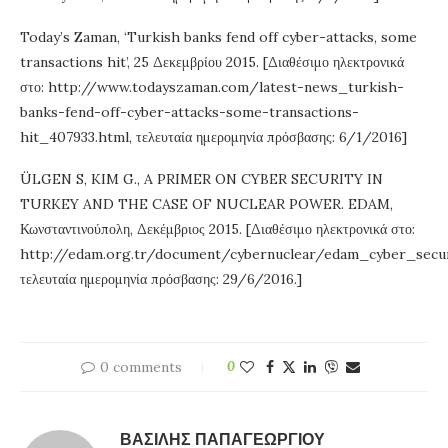
Today’s Zaman, ‘Turkish banks fend off cyber-attacks, some
transactions hit’, 25 Δεκεμβρίου 2015. [Διαθέσιμο ηλεκτρονικά
στο: http://www.todayszaman.com/latest-news_turkish-
banks-fend-off-cyber-attacks-some-transactions-
hit_407933.html, τελευταία ημερομηνία πρόσβασης: 6/1/2016]
ÜLGEN S, KIM G., A PRIMER ON CYBER SECURITY IN
TURKEY AND THE CASE OF NUCLEAR POWER. EDAM,
Κωνσταντινούπολη, Δεκέμβριος 2015. [Διαθέσιμο ηλεκτρονικά στο:
http://edam.org.tr/document/cybernuclear/edam_cyber_secur
τελευταία ημερομηνία πρόσβασης: 29/6/2016.]
0 comments
0
ΒΑΣΊΛΗΣ ΠΑΠΑΓΕΩΡΓΊΟΥ