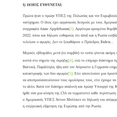
1) ΠΟΙΟΣ ΕΥΘΥΝΕΤΑΙ;
Πρώτα ήταν ο πρώην ΥΠΕΞ της Πολωνίας και νυν Ευρωβουλευ
«ατύχημα». Ο ίδιος έχει οργανικούς δεσμούς με τους Αμερικαν
συγγραφέα Anne Applebaum
[2]
. Αργότερα ορισμένοι θυμή
2022, όπου και δήλωσε ευθαρσώς ότι άπαξ και η Ρωσία εισβ
τελείωνε ο αγωγός; Δεν το ξεκαθάρισε ο Πρόεδρος Biden…
Μερικές εβδομάδες μετά (το συμβάν) το τοπίο γίνεται ακόμη π
κοντά στο σημείο της έκρηξης
[4]
, ενώ το επίμαχο διάστημα πρ
Βαλτική. Παράλληλα, ήδη από τον Αύγουστο η Γερμανία ενημ
καταστροφής των δύο αγωγών
[5]
. Είτε αποτελούσε μια προσ
να αποπροσανατολίσουν τους ομολόγους τους, είτε έχουμε να
το άλλο. Κατά τον διάσημο αναλυτή και πρώην Υπουργό της 
ήρθε σαν μια κίνηση της CIA να τερματιστεί κάθε περίπτωση
ο Αμερικανός ΥΠΕΞ Άντονι Μπλίνκεν σε δήλωσή του ανέφερε 
η ενεργειακή εξάρτηση της Ευρώπης από την Ρωσία.