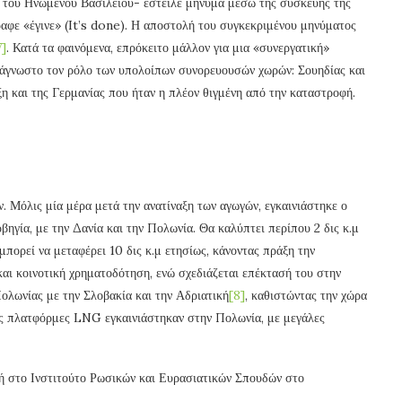
 του Ηνωμένου Βασιλείου- έστειλε μήνυμα μέσω της συσκευής της
φε «έγινε» (It’s done). Η αποστολή του συγκεκριμένου μηνύματος
7]
. Κατά τα φαινόμενα, επρόκειτο μάλλον για μια «συνεργατική»
 άγνωστο τον ρόλο των υπολοίπων συνορευουσών χωρών: Σουηδίας και
η και της Γερμανίας που ήταν η πλέον θιγμένη από την καταστροφή.
. Μόλις μία μέρα μετά την ανατίναξη των αγωγών, εγκαινιάστηκε ο
ηγία, με την Δανία και την Πολωνία. Θα καλύπτει περίπου 2 δις κ.μ
πορεί να μεταφέρει 10 δις κ.μ ετησίως, κάνοντας πράξη την
και κοινοτική χρηματοδότηση, ενώ σχεδιάζεται επέκτασή του στην
ολωνίας με την Σλοβακία και την Αδριατική
[8]
, καθιστώντας την χώρα
ες πλατφόρμες LNG εγκαινιάστηκαν στην Πολωνία, με μεγάλες
 στο Ινστιτούτο Ρωσικών και Ευρασιατικών Σπουδών στο