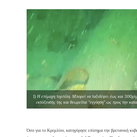
1) Η επίμαχη τορπίλη. Μπορεί να ταξιδέψει έως και 300χλ
εκτόξευσής της και θεωρείται “εγγύηση” ως προς την κατ
Όσο για το Κρεμλίνο, κατηγόρησε επίσημα την βρετανική κυβ