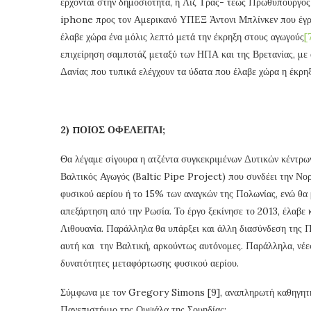
έρχονται στην δημοσιότητα, η Λιζ Τρας- τέως Πρωθυπουργός
iphone προς τον Αμερικανό ΥΠΕΞ Άντονι Μπλίνκεν που έγρα
έλαβε χώρα ένα μόλις λεπτό μετά την έκρηξη στους αγωγούς
[
επιχείρηση σαμποτάζ μεταξύ των ΗΠΑ και της Βρετανίας, με
Δανίας που τυπικά ελέγχουν τα ύδατα που έλαβε χώρα η έκρηξ
2) ΠΟΙΟΣ ΟΦΕΛΕΙΤΑΙ;
Θα λέγαμε σίγουρα η ατζέντα συγκεκριμένων Δυτικών κέντρων
Βαλτικός Αγωγός (Baltic Pipe Project) που συνδέει την Νορβ
φυσικού αερίου ή το 15% των αναγκών της Πολωνίας, ενώ θα μ
απεξάρτηση από την Ρωσία. Το έργο ξεκίνησε το 2013, έλαβε 
Λιθουανία. Παράλληλα θα υπάρξει και άλλη διασύνδεση της Π
αυτή και την Βαλτική, αρκούντως αυτόνομες. Παράλληλα, νέ
δυνατότητες μεταφόρτωσης φυσικού αερίου.
Σύμφωνα με τον Gregory Simons [9], αναπληρωτή καθηγητή
Πανεπιστήμιο της Ουψάλα της Σουηδίας: