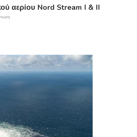
ύ αερίου Nord Stream I & II
γνωση