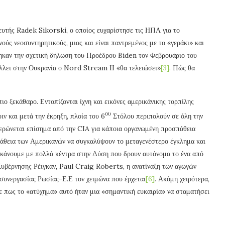
τής Radek Sikorski, ο οποίος ευχαρίστησε τις ΗΠΑ για το
ούς νεοσυντηρητικούς, μιας και είναι παντρεμένος με το «γεράκι» και
θηκαν την σχετική δήλωση του Προέδρου Biden τον Φεβρουάριο του
άλλει στην Ουκρανία ο Nord Stream II «θα τελειώσει»
[3]
. Πώς θα
ιο ξεκάθαρο. Εντοπίζονται ίχνη και εικόνες αμερικάνικης τορπίλης
ου
ιν και μετά την έκρηξη, πλοία του 6
Στόλου περιπολούν σε όλη την
ερώνεται επίσημα από την CIA για κάποια οργανωμένη προσπάθεια
πάθεια των Αμερικανών να συγκαλύψουν το μεταγενέστερο έγκλημα και
 κάνουμε με πολλά κέντρα στην Δύση που δρουν αυτόνομα το ένα από
Κυβέρνησης Ρέιγκαν, Paul Craig Roberts, η ανατίναξη των αγωγών
 συνεργασίας Ρωσίας-Ε.Ε τον χειμώνα που έρχεται
[6]
. Ακόμη χειρότερα,
πως το «ατύχημα» αυτό ήταν μια «σημαντική ευκαιρία» να σταματήσει