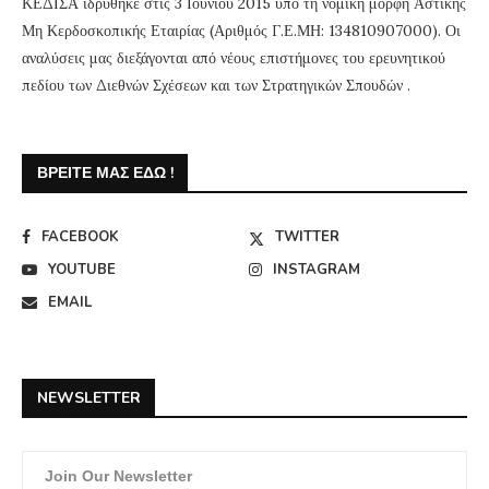
ΚΕΔΙΣΑ ιδρύθηκε στις 3 Ιουνίου 2015 υπό τη νομική μορφή Αστικής
Μη Κερδοσκοπικής Εταιρίας (Αριθμός Γ.Ε.ΜΗ: 134810907000). Οι
αναλύσεις μας διεξάγονται από νέους επιστήμονες του ερευνητικού
πεδίου των Διεθνών Σχέσεων και των Στρατηγικών Σπουδών .
ΒΡΕΊΤΕ ΜΑΣ ΕΔΏ !
FACEBOOK
TWITTER
YOUTUBE
INSTAGRAM
EMAIL
NEWSLETTER
Join Our Newsletter