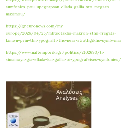
sumfonies-pou-upegrapsan-ellada-gallia-sto-megaro-
maximou/
https://gr.euronews.com/my-
europe/2026/04/25/mhtsotakhs-makron-sthn-fregata-
kimwn-prin-thn-ypografh-ths-neas-strathgikhs-symfwnias
https://www.naftemporiki.gr/politics/2102690/ti-
simainoyn-gia-ellada-kai-gallia-oi-ypografeises-symfonies/