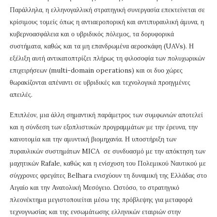
Παράλληλα, η ελληνογαλλική στρατηγική συνεργασία επεκτείνεται σε
κρίσιμους τομείς όπως η αντιαεροπορική και αντιπυραυλική άμυνα, η
κυβερνοασφάλεια και ο υβριδικός πόλεμος, τα δορυφορικά
συστήματα, καθώς και τα μη επανδρωμένα αεροσκάφη (UAVs). Η
εξέλιξη αυτή αντικατοπτρίζει πλήρως τη φιλοσοφία των πολυχωρικών
επιχειρήσεων (multi-domain operations) και οι δυο χώρες
θωρακίζονται απέναντι σε υβριδικές και τεχνολογικά προηγμένες
απειλές.
Επιπλέον, μια άλλη σημαντική παράμετρος των συμφωνιών αποτελεί
και η σύνδεση των εξοπλιστικών προγραμμάτων με την έρευνα, την
καινοτομία και την αμυντική βιομηχανία. Η υποστήριξη των
πυραυλικών συστημάτων MICA σε συνδυασμό με την απόκτηση των
μαχητικών Rafale, καθώς και η ενίσχυση του Πολεμικού Ναυτικού με
σύγχρονες φρεγάτες Belhara ενισχύουν τη δυναμική της Ελλάδας στο
Αιγαίο και την Ανατολική Μεσόγειο. Ωστόσο, το στρατηγικό
πλεονέκτημα μεγιστοποιείται μέσω της πρόβλεψης για μεταφορά
τεχνογνωσίας και της ενσωμάτωσης ελληνικών εταιριών στην