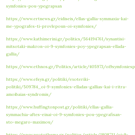
symfonies-pou-ypegrapsan
https://www.ertnews.gr/eidiseis/ellas-gallia-symmaxia-kai-
me-ypografes-ti-provlepoun-oi-symfonies/
https://www.kathimerini.gr/politics/564194761/synantisi-
mitsotaki-makron-oi-9-symfonies-poy-ypegrapsan-ellada-
gallia/
https://www.ethnos.gr/Politics/article/405973/oi9symfonies
https://www.efsyn.gr/politiki/exoteriki-
politiki/509784_oi-9-symfonies-elladas-gallias-kai-i-ritra-
amoibaias-syndromis/
https://www.huffingtonpost.gr/politiki/ellas-gallia-
symmachia-aftes-einai-oi-9-symfonies-pou-ypegrafisan-
sto-megaro-maximou/
https://www.protothema.gr/politics/article/1808711/oi-9-