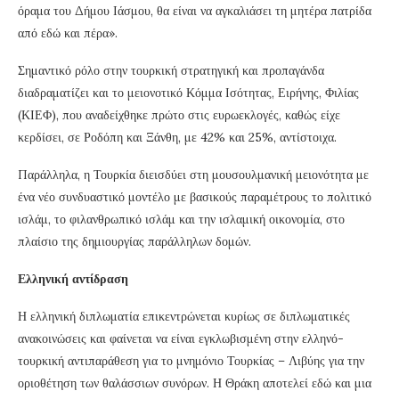
όραμα του Δήμου Ιάσμου, θα είναι να αγκαλιάσει τη μητέρα πατρίδα
από εδώ και πέρα».
Σημαντικό ρόλο στην τουρκική στρατηγική και προπαγάνδα
διαδραματίζει και το μειονοτικό Κόμμα Ισότητας, Ειρήνης, Φιλίας
(ΚΙΕΦ), που αναδείχθηκε πρώτο στις ευρωεκλογές, καθώς είχε
κερδίσει, σε Ροδόπη και Ξάνθη, με 42% και 25%, αντίστοιχα.
Παράλληλα, η Τουρκία διεισδύει στη μουσουλμανική μειονότητα με
ένα νέο συνδυαστικό μοντέλο με βασικούς παραμέτρους το πολιτικό
ισλάμ, το φιλανθρωπικό ισλάμ και την ισλαμική οικονομία, στο
πλαίσιο της δημιουργίας παράλληλων δομών.
Ελληνική αντίδραση
Η ελληνική διπλωματία επικεντρώνεται κυρίως σε διπλωματικές
ανακοινώσεις και φαίνεται να είναι εγκλωβισμένη στην ελληνό-
τουρκική αντιπαράθεση για το μνημόνιο Τουρκίας – Λιβύης για την
οριοθέτηση των θαλάσσιων συνόρων. Η Θράκη αποτελεί εδώ και μια