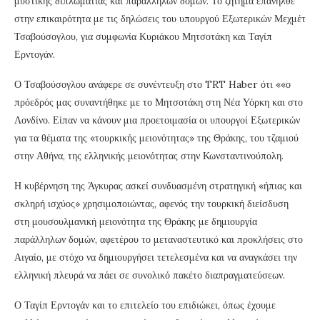
μυστικής διπλωματίας και παράλληλων δομών. Το ζήτημα επανήλθε
στην επικαιρότητα με τις δηλώσεις του υπουργού Εξωτερικών Μεχμέτ
Τσαβούσογλου, για συμφωνία Κυριάκου Μητσοτάκη και Ταγίπ
Ερντογάν.
Ο Τσαβούσογλου ανάφερε σε συνέντευξη στο TRT Haber ότι ««ο
πρόεδρός μας συναντήθηκε με το Μητσοτάκη στη Νέα Υόρκη και στο
Λονδίνο. Είπαν να κάνουν μια προετοιμασία οι υπουργοί Εξωτερικών
για τα θέματα της «τουρκικής μειονότητας» της Θράκης, του τζαμιού
στην Αθήνα, της ελληνικής μειονότητας στην Κωνσταντινούπολη.
Η κυβέρνηση της Άγκυρας ασκεί συνδυασμένη στρατηγική «ήπιας και
σκληρή ισχύος» χρησιμοποιώντας, αφενός την τουρκική διείσδυση
στη μουσουλμανική μειονότητα της Θράκης με δημιουργία
παράλληλων δομών, αφετέρου το μεταναστευτικό και προκλήσεις στο
Αιγαίο, με στόχο να δημιουργήσει τετελεσμένα και να αναγκάσει την
ελληνική πλευρά να πάει σε συνολικό πακέτο διαπραγματεύσεων.
Ο Ταγίπ Ερντογάν και το επιτελείο του επιδιώκει, όπως έχουμε