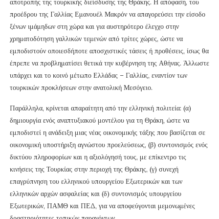
αποτροπής της τουρκικής διείσδυσης της Θράκης. Η απόφαση, του
προέδρου της Γαλλίας Εμανουέλ Μακρόν να απαγορεύσει την είσοδο
ξένων ιμάμηδων στη χώρα και για αυστηρότερο έλεγχο στην
χρηματοδότηση γαλλικών τεμενών από τρίτες χώρες, ώστε να
εμποδιστούν οποιεσδήποτε αποσχιστικές τάσεις ή προθέσεις, ίσως θα
έπρεπε να προβληματίσει θετικά την κυβέρνηση της Αθήνας. Άλλωστε
υπάρχει και το κοινό μέτωπο Ελλάδας – Γαλλίας, εναντίον των
τουρκικών προκλήσεων στην ανατολική Μεσόγειο.
Παράλληλα, κρίνεται απαραίτητη από την ελληνική πολιτεία: (α)
δημιουργία ενός αναπτυξιακού μοντέλου για τη Θράκη, ώστε να
εμποδιστεί η ανάδειξη μιας νέας οικονομικής τάξης που βασίζεται σε
οικονομική υποστήριξη αγνώστου προελεύσεως, (β) συντονισμός ενός
δικτύου πληροφορίων και η αξιολόγησή τους, με επίκεντρο τις
κινήσεις της Τουρκίας στην περιοχή της Θράκης, (γ) συνεχή
επαγρύπνηση του ελληνικού υπουργείου Εξωτερικών και των
ελληνικών αρχών ασφαλείας και (δ) συντονισμός υπουργείου
Εξωτερικών, ΠΑΜΘ και ΠΕΔ, για να αποφεύγονται μεμονωμένες
δραστηριότητες τοπικών παραγόντων.