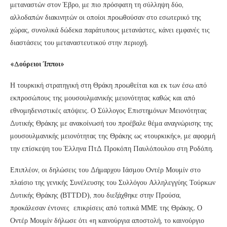
μεταναστών στον Έβρο, με πιο πρόσφατη τη σύλληψη δύο,
αλλοδαπών διακινητών οι οποίοι προωθούσαν στο εσωτερικό της
χώρας, συνολικά δώδεκα παράτυπους μετανάστες, κάνει εμφανές τις
διαστάσεις του μεταναστευτικού στην περιοχή.
«Δούρειοι Ίπποι»
Η τουρκική στρατηγική στη Θράκη προωθείται και εκ των έσω από
εκπροσώπους της μουσουλμανικής μειονότητας καθώς και από
εθνομηδενιστικές απόψεις. Ο Σύλλογος Επιστημόνων Μειονότητας
Δυτικής Θράκης με ανακοίνωσή του προέβαλε θέμα αναγνώρισης της
μουσουλμανικής μειονότητας της Θράκης ως «τουρκικής», με αφορμή
την επίσκεψη του Έλληνα ΠτΔ Προκόπη Παυλόπουλου στη Ροδόπη.
Επιπλέον, οι δηλώσεις του Δήμαρχου Ιάσμου Οντέρ Μουμίν στο
πλαίσιο της γενικής Συνέλευσης του Συλλόγου Αλληλεγγύης Τούρκων
Δυτικής Θράκης (ΒΤΤDD), που διεξάχθηκε στην Προύσα,
προκάλεσαν έντονες επικρίσεις από τοπικά ΜΜΕ της Θράκης. Ο
Οντέρ Μουμίν δήλωσε ότι «η καινούργια αποστολή, το καινούργιο