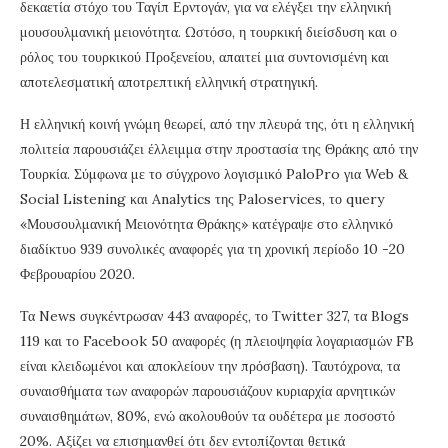
δεκαετία στόχο του Ταγίπ Ερντογάν, για να ελέγξει την ελληνική
μουσουλμανική μειονότητα. Ωστόσο, η τουρκική διείσδυση και ο
ρόλος του τουρκικού Προξενείου, απαιτεί μια συντονισμένη και
αποτελεσματική αποτρεπτική ελληνική στρατηγική.
Η ελληνική κοινή γνώμη θεωρεί, από την πλευρά της, ότι η ελληνική
πολιτεία παρουσιάζει έλλειμμα στην προστασία της Θράκης από την
Τουρκία. Σύμφωνα με το σύγχρονο λογισμικό PaloPro για Web &
Social Listening και Analytics της Paloservices, το query
«Μουσουλμανική Μειονότητα Θράκης» κατέγραψε στο ελληνικό
διαδίκτυο 939 συνολικές αναφορές για τη χρονική περίοδο 10 -20
Φεβρουαρίου 2020.
Τα News συγκέντρωσαν 443 αναφορές, το Τwitter 327, τα Blogs
119 και το Facebook 50 αναφορές (η πλειοψηφία λογαριασμών FB
είναι κλειδωμένοι και αποκλείουν την πρόσβαση). Ταυτόχρονα, τα
συναισθήματα των αναφορών παρουσιάζουν κυριαρχία αρνητικών
συναισθημάτων, 80%, ενώ ακολουθούν τα ουδέτερα με ποσοστό
20%. Αξίζει να επισημανθεί ότι δεν εντοπίζονται θετικά