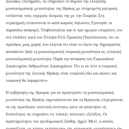
πολλάκις επισημάνει, να επηρεάσει το θυμικό της ελληνικής
μουσουλμανικής μειονότητας της Θράκης με στοχευμένη ρητορική,
τονίζοντας τους ισχυρούς δεσμούς της με την Τουρκία. Στη
στρατηγική εντάσσονται οι κατά καιρούς δηλώσεις Ερντογάν, οι
παραπάνω αναφορές Τσαβούσογλου και οι προ ημερών επικρίσεις του
στο twitter κατά του Έλληνα ΠτΔ Προκόπη Παυλόπουλου, ότι «ο
πρόεδρος μιας χώρας που λέγεται ότι είναι το λίκνο της δημοκρατίας
αποκάλεσε ξανά τη μουσουλμανική τουρκική μειονότητα ως ελληνική
μουσουλμανική μειονότητα. Παρά την απόφαση του Ευρωπαϊκού
Δικαστηρίου Ανθρωπίνων Δικαιωμάτων. Ότι κι αν λέτε η τουρκική
μειονότητα της Δυτικής Θράκης είναι τουρκική εδώ και αιώνες και
τουρκική θα παραμείνει».
Η κυβέρνηση της Άγκυρας για να προσεγγίσει τη μουσουλμανική
μειονότητα της Θράκης εκμεταλλεύεται και τη θρησκεία, επιχειρώντας
να της προσδώσει πολιτική οντότητα, ώστε να αποκτήσει τη
δυνατότητα, να επηρεάσει τις τοπικές πολιτικές εξελίξεις. Οι
δραστηριότητες του ψευδομουφτή Ξάνθης Αχμέτ Μετέ, ο οποίος
εμφανίζεται, ως κύριος εκπρόσωπος της «τουρκικής μειονότητας» της