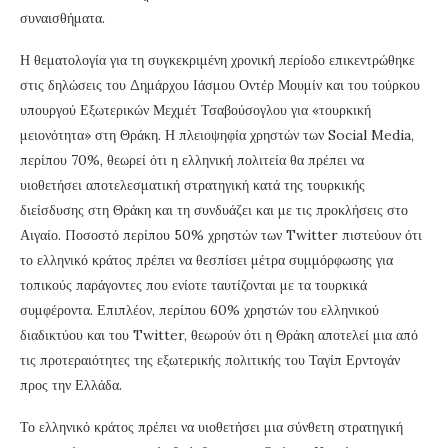
συναισθήματα.
Η θεματολογία για τη συγκεκριμένη χρονική περίοδο επικεντρώθηκε
στις δηλώσεις του Δημάρχου Ιάσμου Οντέρ Μουμίν και του τούρκου
υπουργού Εξωτερικών Μεχμέτ Τσαβούσογλου για «τουρκική
μειονότητα» στη Θράκη. Η πλειοψηφία χρηστών των Social Media,
περίπου 70%, θεωρεί ότι η ελληνική πολιτεία θα πρέπει να
υιοθετήσει αποτελεσματική στρατηγική κατά της τουρκικής
διείσδυσης στη Θράκη και τη συνδυάζει και με τις προκλήσεις στο
Αιγαίο. Ποσοστό περίπου 50% χρηστών των Twitter πιστεύουν ότι
το ελληνικό κράτος πρέπει να θεσπίσει μέτρα συμμόρφωσης για
τοπικούς παράγοντες που ενίοτε ταυτίζονται με τα τουρκικά
συμφέροντα. Επιπλέον, περίπου 60% χρηστών του ελληνικού
διαδικτύου και του Twitter, θεωρούν ότι η Θράκη αποτελεί μια από
τις προτεραιότητες της εξωτερικής πολιτικής του Ταγίπ Ερντογάν
προς την Ελλάδα.
Το ελληνικό κράτος πρέπει να υιοθετήσει μια σύνθετη στρατηγική