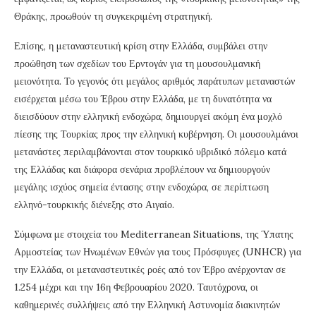
Θράκης, προωθούν τη συγκεκριμένη στρατηγική.
Επίσης, η μεταναστευτική κρίση στην Ελλάδα, συμβάλει στην
προώθηση των σχεδίων του Ερντογάν για τη μουσουλμανική
μειονότητα. Το γεγονός ότι μεγάλος αριθμός παράτυπων μεταναστών
εισέρχεται μέσω του Έβρου στην Ελλάδα, με τη δυνατότητα να
διεισδύουν στην ελληνική ενδοχώρα, δημιουργεί ακόμη ένα μοχλό
πίεσης της Τουρκίας προς την ελληνική κυβέρνηση. Οι μουσουλμάνοι
μετανάστες περιλαμβάνονται στον τουρκικό υβριδικό πόλεμο κατά
της Ελλάδας και διάφορα σενάρια προβλέπουν να δημιουργούν
μεγάλης ισχύος σημεία έντασης στην ενδοχώρα, σε περίπτωση
ελληνό-τουρκικής διένεξης στο Αιγαίο.
Σύμφωνα με στοιχεία του Mediterranean Situations, της Ύπατης
Αρμοστείας των Ηνωμένων Εθνών για τους Πρόσφυγες (UNHCR) για
την Ελλάδα, οι μεταναστευτικές ροές από τον Έβρο ανέρχονταν σε
1.254 μέχρι και την 16η Φεβρουαρίου 2020. Ταυτόχρονα, οι
καθημερινές συλλήψεις από την Ελληνική Αστυνομία διακινητών