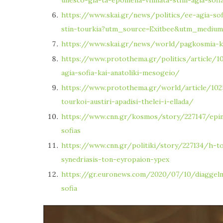
https://www.skai.gr/news/politics/ee-agia-sof
stin-tourkia?utm_source=Exitbee&utm_medium
https://www.skai.gr/news/world/pagkosmia-kat
https://www.protothema.gr/politics/article/10
agia-sofia-kai-anatoliki-mesogeio/
https://www.protothema.gr/world/article/1025
tourkoi-austiri-apadisi-thelei-i-ellada/
https://www.cnn.gr/kosmos/story/227147/epime
sofias
https://www.cnn.gr/politiki/story/227134/h-to
synedriasis-ton-eyropaion-ypex
https://gr.euronews.com/2020/07/10/diaggelm
sofia