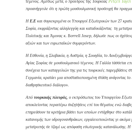
τέμενος. Αμέσως μετά, ο πρόεδρος της Τουρκίας
Ρετζέπ Ταγίπ
προανήγγειλε ότι η πρώτη μουσουλμανική προσευχή θα πραγματ
Η
Ε.Ε
και συγκεκριμένα οι Υπουργοί Εξωτερικών των 27 κρατώ
Σοφία, εκφράζοντας αλληλεγγύη και καταδικάζοντας τη μετατρ
Πολιτικής και Άμυνας κ.
Borrell
Josep
, δήλωσε πως οι σχέσει
αξιών και των ευρωπαϊκών συμφερόντων.
Η Εσθονία, η Σλοβακία, η Αυστρία, η Σουηδία, το Λουξεμβούργ
Αγίας Σοφίας σε μουσουλμανικό τέμενος. Η Γαλλία τάσσεται επ
συνέχεια των καταγγελιών της για τις τουρκικές παρεμβάσεις σ
Γερμανία, κρατάει μια αποστασιοποιημένη στάση ανάγοντας το ζ
διαθρησκευτικό διάλογο».
Από
τουρκικής πλευράς
, ο εκπρόσωπος του Υπουργείου Εξωτ
αποκλείοντας περαιτέρω συζητήσεις επί του θέματος ενώ διαβε
επηρεάσουν τα κριτήρια βάσει των οποίων εντάχθηκε στο κατά
κατανομής των υδρογονανθράκων, εργαλειοποιώντας γι ακόμα μ
μετατροπής σε τζαμί ως απόφαση εσωτερικής κατανάλωσης. Η 