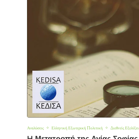
Αναλύσεις
Ελληνική Εξωτερική Πολιτική
Διεθνείς Εξελίξει
H Μετατροπή της Αγίας Σοφίας 