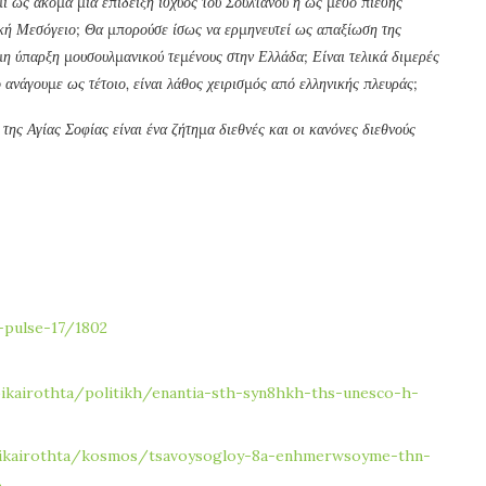
μί ως ακόμα μία επίδειξη ισχύος του Σουλτάνου ή ως μέσο πίεσης
λική Μεσόγειο; Θα μπορούσε ίσως να ερμηνευτεί ως απαξίωση της
 μη ύπαρξη μουσουλμανικού τεμένους στην Ελλάδα; Είναι τελικά διμερές
ο ανάγουμε ως τέτοιο, είναι λάθος χειρισμός από ελληνικής πλευράς;
της Αγίας Σοφίας είναι ένα ζήτημα διεθνές και οι κανόνες διεθνούς
-pulse-17/1802
pikairothta/politikh/enantia-sth-syn8hkh-ths-unesco-h-
epikairothta/kosmos/tsavoysogloy-8a-enhmerwsoyme-thn-
a