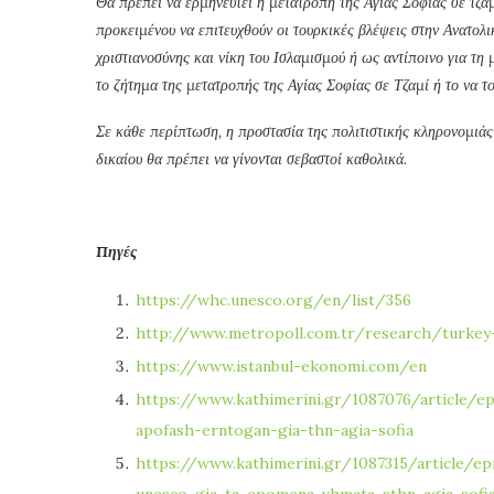
Θα πρέπει να ερμηνευτεί η μετατροπή της Αγίας Σοφίας σε τζα
προκειμένου να επιτευχθούν οι τουρκικές βλέψεις στην Ανατο
χριστιανοσύνης και νίκη του Ισλαμισμού ή ως αντίποινο για τη
το ζήτημα της μετατροπής της Αγίας Σοφίας σε Τζαμί ή το να τ
Σε κάθε περίπτωση, η προστασία της πολιτιστικής κληρονομιάς 
δικαίου θα πρέπει να γίνονται σεβαστοί καθολικά.
Πηγές
https://whc.unesco.org/en/list/356
http://www.metropoll.com.tr/research/turkey
https://www.istanbul-ekonomi.com/en
https://www.kathimerini.gr/1087076/article/e
apofash-erntogan-gia-thn-agia-sofia
https://www.kathimerini.gr/1087315/article/
unesco-gia-ta-epomena-vhmata-sthn-agia-sofi