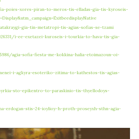
ia-poies-xores-piran-to-meros-tis-elladas-gia-tis-kyroseis-
=Display&utm_campaign=ExitbeedisplayNative
akraygi-gia-tin-metatropi-tis-agias-sofias-se-tzami
26331/i-ee-exetazei-kuroseis-i-tourkia-to-hava-tis-gia-
986/agia-sofia-fiesta-me-kokkina-halia-etoimazoun-oi-
nei-i-agkyra-esoteriko-zitima-to-kathestos-tis-agias-
yrkia-sto-epikentro-to-paraskinio-tis-thyellodoys-
a-erdogan-stis-24-ioylioy-h-proth-proseyxh-sthn-agia-