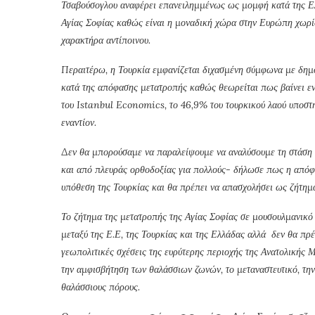
Τσαβούσογλου αναφέρει επανειλημμένως ως μομφή κατά της Ελ
Αγίας Σοφίας καθώς είναι η μοναδική χώρα στην Ευρώπη χωρίς 
χαρακτήρα αντίποινου.
Περαιτέρω, η Τουρκία εμφανίζεται διχασμένη σύμφωνα με δημο
κατά της απόφασης μετατροπής καθώς θεωρείται πως βαίνει ενά
του Istanbul Economics, το 46,9% του τουρκικού λαού υποστη
εναντίον.
Δεν θα μπορούσαμε να παραλείψουμε να αναλύσουμε τη στάση
και από πλευράς ορθοδοξίας για πολλούς- δήλωσε πως η απόφα
υπόθεση της Τουρκίας και θα πρέπει να απασχολήσει ως ζήτη
Το ζήτημα της μετατροπής της Αγίας Σοφίας σε μουσουλμανικό 
μεταξύ της Ε.Ε, της Τουρκίας και της Ελλάδας αλλά δεν θα πρ
γεωπολιτικές σχέσεις της ευρύτερης περιοχής της Ανατολικής
την αμφισβήτηση των θαλάσσιων ζωνών, το μεταναστευτικό, τη
θαλάσσιους πόρους.