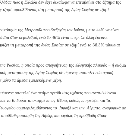
λάδας πως η Ελλάδα δεν έχει δικαίωμα να επεμβαίνει στο ζήτημα της
τζαμί, προσδίδοντας στη μετατροπή της Αγίας Σοφίας σε τζαμί
σκόπηση της Μετροπόλ που διεξήχθη τον Ιούνιο, με το 44% να είναι
ντια στον κεμαλισμό, ενώ το 46% είναι υπέρ. Σε άλλη έρευνα,
ρίζει τη μετατροπή της Αγίας Σοφίας σε τζαμί ενώ το 38,3% τάσσεται
 της
Ρωσίας
, η οποία προς απογοήτευση της ελληνικής πλευράς – ή ακόμα
ση μετατροπής της Αγίας Σοφίας σε τέμενος, αποτελεί εσωτερική
μα μόνο τα άμεσα εμπλεκόμενα μέρη.
τέμενος αποτελεί ένα ακόμα αγκάθι στις σχέσεις που αναπτύσσονται
έπει να το δούμε αποκομμένα ως τέτοιο, καθώς επηρεάζει και τις
 Μεσογείου συμπεριλαμβάνοντας το Ισραήλ και την Αίγυπτο, αναφορικά με
ν αποσταθεροποίηση της Λιβύης και κυρίως τη πρόσβαση στους