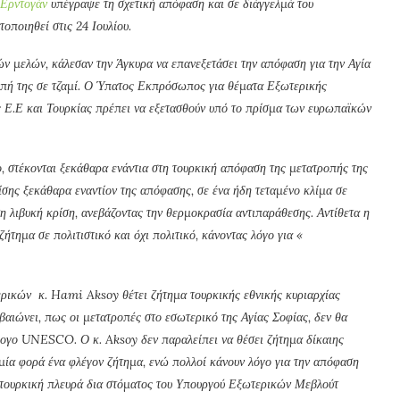
 Ερντογάν
υπέγραψε τη σχετική απόφαση και σε διάγγελμά του
οποιηθεί στις 24 Ιουλίου.
ν μελών, κάλεσαν την Άγκυρα να επανεξετάσει την απόφαση για την Αγία
οπή της σε τζαμί. Ο Ύπατος Εκπρόσωπος για θέματα Εξωτερικής
ς Ε.Ε και Τουρκίας πρέπει να εξετασθούν υπό το πρίσμα των ευρωπαϊκών
ο, στέκονται ξεκάθαρα ενάντια στη τουρκική απόφαση της μετατροπής της
ίσης ξεκάθαρα εναντίον της απόφασης, σε ένα ήδη τεταμένο κλίμα σε
τη λιβυκή κρίση, ανεβάζοντας την θερμοκρασία αντιπαράθεσης. Αντίθετα η
ήτημα σε πολιτιστικό και όχι πολιτικό, κάνοντας λόγο για «
ερικών κ.
Hami
Aksoy
θέτει ζήτημα τουρκικής εθνικής κυριαρχίας
βαιώνει, πως οι μετατροπές στο εσωτερικό της Αγίας Σοφίας, δεν θα
λογο
UNESCO
. Ο κ.
Aksoy
δεν παραλείπει να θέσει ζήτημα δίκαιης
ία φορά ένα φλέγον ζήτημα, ενώ πολλοί κάνουν λόγο για την απόφαση
τουρκική πλευρά δια στόματος του Υπουργού Εξωτερικών Μεβλούτ