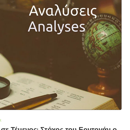
ς
σε Τέμενος: Στόχος του Ερντογάν ο