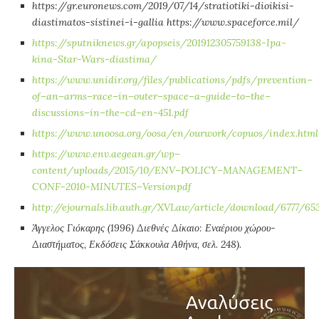
https://gr.euronews.com/2019/07/14/stratiotiki-dioikisi-
diastimatos-sistinei-i-gallia https://www.spaceforce.mil/
https://sputniknews.gr/apopseis/201912305759138-Ipa-
kina-Star-Wars-diastima/
https
://
www
.
unidir
.
org
/
files
/
publications
/
pdfs
/
prevention
–
of
–
an
–
arms
–
race
–
in
–
outer
–
space
–
a
–
guide
–
to
–
the
–
discussions
–
in
–
the
–
cd
–
en
-451.
pdf
https
://
www
.
unoosa
.
org
/
oosa
/
en
/
ourwork
/
copuos
/
index
.
html
https
://
www
.
env
.
aegean
.
gr
/
wp
–
content
/
uploads
/2015/10/
ENV
–
POLICY
–
MANAGEMENT
–
CONF
-2010-
MINUTES
–
Version
pdf
http
://
ejournals
.
lib
.
auth
.
gr
/
XVLaw
/
article
/
download
/6777/65
Άγγελος Γιόκαρης (1996) Διεθνές Δίκαιο: Εναέριου χώρου-
Διαστήματος, Εκδόσεις Σάκκουλα Αθήνα, σελ. 248).