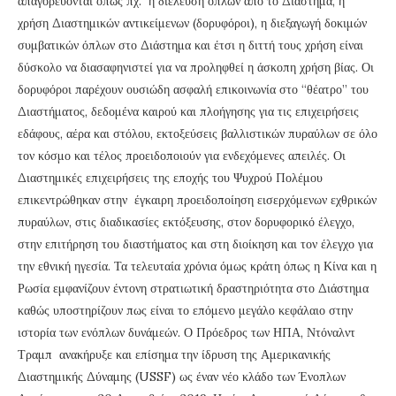
απαγορεύονται όπως πχ. η διέλευση όπλων από το Διάστημα, η
χρήση Διαστημικών αντικείμενων (δορυφόροι), η διεξαγωγή δοκιμών
συμβατικών όπλων στο Διάστημα και έτσι η διττή τους χρήση είναι
δύσκολο να διασαφηνιστεί για να προληφθεί η άσκοπη χρήση βίας. Οι
δορυφόροι παρέχουν ουσιώδη ασφαλή επικοινωνία στο “θέατρο” του
Διαστήματος, δεδομένα καιρού και πλοήγησης για τις επιχειρήσεις
εδάφους, αέρα και στόλου, εκτοξεύσεις βαλλιστικών πυραύλων σε όλο
τον κόσμο και τέλος προειδοποιούν για ενδεχόμενες απειλές. Οι
Διαστημικές επιχειρήσεις της εποχής του Ψυχρού Πολέμου
επικεντρώθηκαν στην έγκαιρη προειδοποίηση εισερχόμενων εχθρικών
πυραύλων, στις διαδικασίες εκτόξευσης, στον δορυφορικό έλεγχο,
στην επιτήρηση του διαστήματος και στη διοίκηση και τον έλεγχο για
την εθνική ηγεσία. Τα τελευταία χρόνια όμως κράτη όπως η Κίνα και η
Ρωσία εμφανίζουν έντονη στρατιωτική δραστηριότητα στο Διάστημα
καθώς υποστηρίζουν πως είναι το επόμενο μεγάλο κεφάλαιο στην
ιστορία των ενόπλων δυνάμεών. Ο Πρόεδρος των ΗΠΑ, Ντόναλντ
Τραμπ ανακήρυξε και επίσημα την ίδρυση της Αμερικανικής
Διαστημικής Δύναμης (USSF) ως έναν νέο κλάδο των Ένοπλων