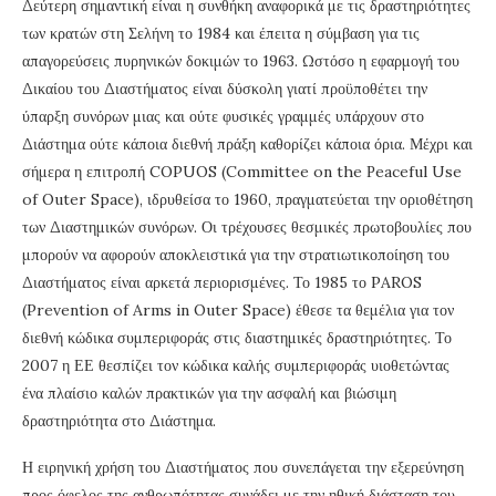
Δεύτερη σημαντική είναι η συνθήκη αναφορικά με τις δραστηριότητες
των κρατών στη Σελήνη το 1984 και έπειτα η σύμβαση για τις
απαγορεύσεις πυρηνικών δοκιμών το 1963. Ωστόσο η εφαρμογή του
Δικαίου του Διαστήματος είναι δύσκολη γιατί προϋποθέτει την
ύπαρξη συνόρων μιας και ούτε φυσικές γραμμές υπάρχουν στο
Διάστημα ούτε κάποια διεθνή πράξη καθορίζει κάποια όρια. Μέχρι και
σήμερα η επιτροπή COPUOS (Committee on the Ρeaceful Use
of Outer Space), ιδρυθείσα το 1960, πραγματεύεται την οριοθέτηση
των Διαστημικών συνόρων. Οι τρέχουσες θεσμικές πρωτοβουλίες που
μπορούν να αφορούν αποκλειστικά για την στρατιωτικοποίηση του
Διαστήματος είναι αρκετά περιορισμένες. Το 1985 το PAROS
(Prevention of Arms in Outer Space) έθεσε τα θεμέλια για τον
διεθνή κώδικα συμπεριφοράς στις διαστημικές δραστηριότητες. Το
2007 η ΕΕ θεσπίζει τον κώδικα καλής συμπεριφοράς υιοθετώντας
ένα πλαίσιο καλών πρακτικών για την ασφαλή και βιώσιμη
δραστηριότητα στο Διάστημα.
Η ειρηνική χρήση του Διαστήματος που συνεπάγεται την εξερεύνηση
προς όφελος της ανθρωπότητας συνάδει με την ηθική διάσταση του