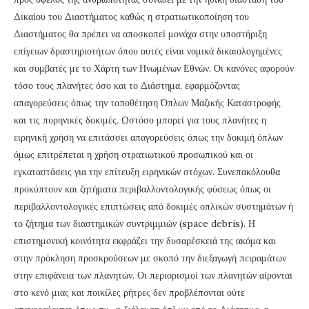
Δικαίου του Διαστήματος καθώς η στρατιωτικοποίηση του
Διαστήματος θα πρέπει να αποσκοπεί μονάχα στην υποστήριξη
επίγειων δραστηριοτήτων όπου αυτές είναι νομικά δικαιολογημένες
και συμβατές με το Χάρτη των Ηνωμένων Εθνών. Οι κανόνες αφορούν
τόσο τους πλανήτες όσο και το Διάστημα, εφαρμόζοντας
απαγορεύσεις όπως την τοποθέτηση Όπλων Μαζικής Καταστροφής
και τις πυρηνικές δοκιμές. Ωστόσο μπορεί για τους πλανήτες η
ειρηνική χρήση να επιτάσσει απαγορεύσεις όπως την δοκιμή όπλων
όμως επιτρέπεται η χρήση στρατιωτικού προσωπικού και οι
εγκαταστάσεις για την επίτευξη ειρηνικών στόχων. Συνεπακόλουθα
προκύπτουν και ζητήματα περιβαλλοντολογικής φύσεως όπως οι
περιβαλλοντολογικές επιπτώσεις από δοκιμές οπλικών συστημάτων ή
το ζήτημα των διαστημικών συντριμμιών (space debris). Η
επιστημονική κοινότητα εκφράζει την δυσαρέσκειά της ακόμα και
στην πρόκληση προσκρούσεων με σκοπό την διεξαγωγή πειραμάτων
στην επιφάνεια των πλανητών. Οι περιορισμοί των πλανητών αίρονται
στο κενό μιας και ποικίλες ρήτρες δεν προβλέπονται ούτε