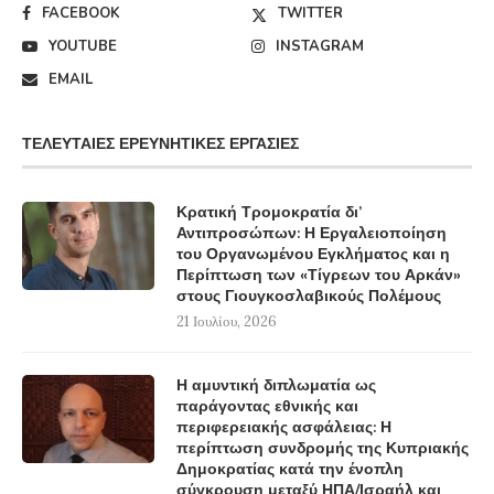
FACEBOOK
TWITTER
YOUTUBE
INSTAGRAM
EMAIL
ΤΕΛΕΥΤΑΊΕΣ ΕΡΕΥΝΗΤΙΚΈΣ ΕΡΓΑΣΊΕΣ
Κρατική Τρομοκρατία δι’
Αντιπροσώπων: Η Εργαλειοποίηση
του Οργανωμένου Εγκλήματος και η
Περίπτωση των «Τίγρεων του Αρκάν»
στους Γιουγκοσλαβικούς Πολέμους
21 Ιουλίου, 2026
Η αμυντική διπλωματία ως
παράγοντας εθνικής και
περιφερειακής ασφάλειας: Η
περίπτωση συνδρομής της Κυπριακής
Δημοκρατίας κατά την ένοπλη
σύγκρουση μεταξύ ΗΠΑ/Ισραήλ και