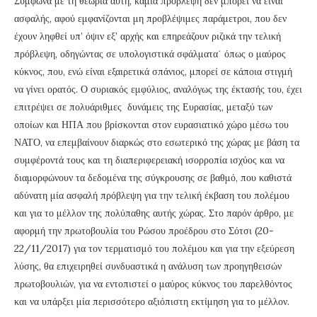
Σύμφωνα με τη θεωρία αυτή, καμία πρόβλεψη δεν μπορεί να είναι
ασφαλής, αφού εμφανίζονται μη προβλέψιμες παράμετροι, που δεν
έχουν ληφθεί υπ’ όψιν εξ’ αρχής και επηρεάζουν ριζικά την τελική
πρόβλεψη, οδηγώντας σε υπολογιστικά σφάλματα˙ όπως ο μαύρος
κύκνος, που, ενώ είναι εξαιρετικά σπάνιος, μπορεί σε κάποια στιγμή
να γίνει ορατός. Ο συριακός εμφύλιος, αναλόγως της έκτασής του, έχει
επιτρέψει σε πολυάριθμες δυνάμεις της Ευρασίας, μεταξύ των
οποίων και ΗΠΑ που βρίσκονται στον ευρασιατικό χώρο μέσω του
ΝΑΤΟ, να επεμβαίνουν διαρκώς στο εσωτερικό της χώρας με βάση τα
συμφέροντά τους και τη διαπεριφερειακή ισορροπία ισχύος και να
διαμορφώνουν τα δεδομένα της σύγκρουσης σε βαθμό, που καθιστά
αδύνατη μία ασφαλή πρόβλεψη για την τελική έκβαση του πολέμου
και για το μέλλον της πολύπαθης αυτής χώρας. Στο παρόν άρθρο, με
αφορμή την πρωτοβουλία του Ρώσου προέδρου στο Σότσι (20-
22/11/2017) για τον τερματισμό του πολέμου και για την εξεύρεση
λύσης, θα επιχειρηθεί συνδυαστικά η ανάλυση των προηγηθεισών
πρωτοβουλιών, για να εντοπιστεί ο μαύρος κύκνος του παρελθόντος
και να υπάρξει μία περισσότερο αξιόπιστη εκτίμηση για το μέλλον.