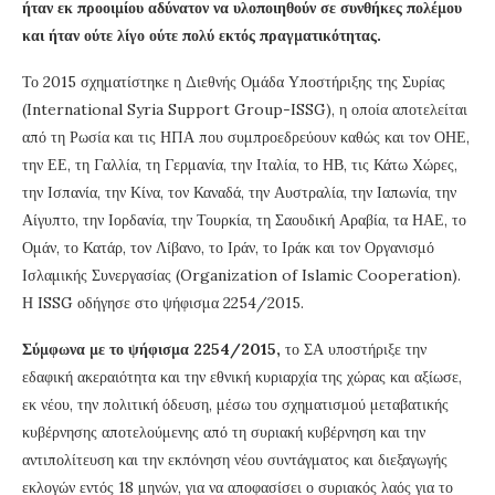
ήταν εκ προοιμίου αδύνατον να υλοποιηθούν σε συνθήκες πολέμου
και ήταν ούτε λίγο ούτε πολύ εκτός πραγματικότητας.
Το 2015 σχηματίστηκε η Διεθνής Ομάδα Υποστήριξης της Συρίας
(International Syria Support Group-ISSG), η οποία αποτελείται
από τη Ρωσία και τις ΗΠΑ που συμπροεδρεύουν καθώς και τον ΟΗΕ,
την ΕΕ, τη Γαλλία, τη Γερμανία, την Ιταλία, το ΗΒ, τις Κάτω Χώρες,
την Ισπανία, την Κίνα, τον Καναδά, την Αυστραλία, την Ιαπωνία, την
Αίγυπτο, την Ιορδανία, την Τουρκία, τη Σαουδική Αραβία, τα ΗΑΕ, το
Ομάν, το Κατάρ, τον Λίβανο, το Ιράν, το Ιράκ και τον Οργανισμό
Ισλαμικής Συνεργασίας (Organization of Islamic Cooperation).
Η ISSG οδήγησε στο ψήφισμα 2254/2015.
Σύμφωνα με το ψήφισμα 2254/2015,
το ΣΑ υποστήριξε την
εδαφική ακεραιότητα και την εθνική κυριαρχία της χώρας και αξίωσε,
εκ νέου, την πολιτική όδευση, μέσω του σχηματισμού μεταβατικής
κυβέρνησης αποτελούμενης από τη συριακή κυβέρνηση και την
αντιπολίτευση και την εκπόνηση νέου συντάγματος και διεξαγωγής
εκλογών εντός 18 μηνών, για να αποφασίσει ο συριακός λαός για το