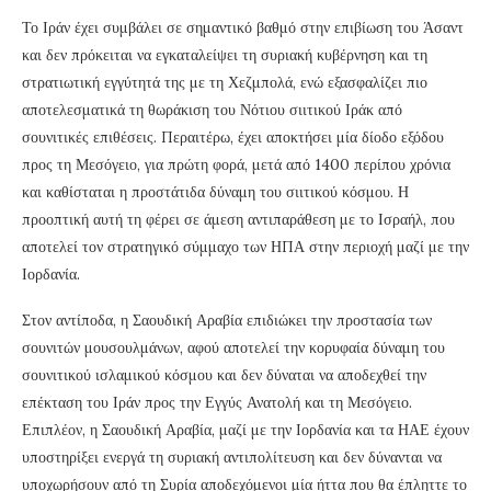
Το Ιράν έχει συμβάλει σε σημαντικό βαθμό στην επιβίωση του Άσαντ
και δεν πρόκειται να εγκαταλείψει τη συριακή κυβέρνηση και τη
στρατιωτική εγγύτητά της με τη Χεζμπολά, ενώ εξασφαλίζει πιο
αποτελεσματικά τη θωράκιση του Νότιου σιιτικού Ιράκ από
σουνιτικές επιθέσεις. Περαιτέρω, έχει αποκτήσει μία δίοδο εξόδου
προς τη Μεσόγειο, για πρώτη φορά, μετά από 1400 περίπου χρόνια
και καθίσταται η προστάτιδα δύναμη του σιιτικού κόσμου. Η
προοπτική αυτή τη φέρει σε άμεση αντιπαράθεση με το Ισραήλ, που
αποτελεί τον στρατηγικό σύμμαχο των ΗΠΑ στην περιοχή μαζί με την
Ιορδανία.
Στον αντίποδα, η Σαουδική Αραβία επιδιώκει την προστασία των
σουνιτών μουσουλμάνων, αφού αποτελεί την κορυφαία δύναμη του
σουνιτικού ισλαμικού κόσμου και δεν δύναται να αποδεχθεί την
επέκταση του Ιράν προς την Εγγύς Ανατολή και τη Μεσόγειο.
Επιπλέον, η Σαουδική Αραβία, μαζί με την Ιορδανία και τα ΗΑΕ έχουν
υποστηρίξει ενεργά τη συριακή αντιπολίτευση και δεν δύνανται να
υποχωρήσουν από τη Συρία αποδεχόμενοι μία ήττα που θα έπληττε το