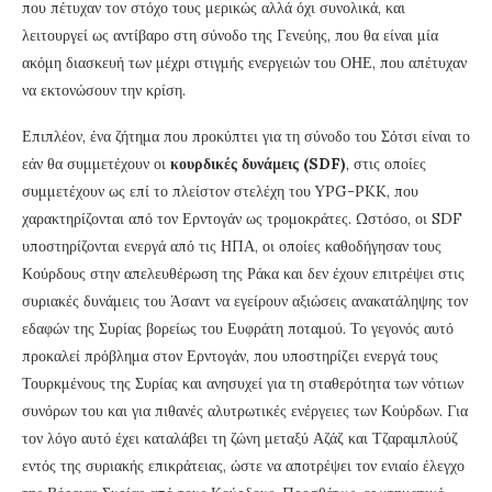
που πέτυχαν τον στόχο τους μερικώς αλλά όχι συνολικά, και
λειτουργεί ως αντίβαρο στη σύνοδο της Γενεύης, που θα είναι μία
ακόμη διασκευή των μέχρι στιγμής ενεργειών του ΟΗΕ, που απέτυχαν
να εκτονώσουν την κρίση.
Επιπλέον, ένα ζήτημα που προκύπτει για τη σύνοδο του Σότσι είναι το
εάν θα συμμετέχουν οι
κουρδικές δυνάμεις (
SDF
)
, στις οποίες
συμμετέχουν ως επί το πλείστον στελέχη του YPG-PKK, που
χαρακτηρίζονται από τον Ερντογάν ως τρομοκράτες. Ωστόσο, οι SDF
υποστηρίζονται ενεργά από τις ΗΠΑ, οι οποίες καθοδήγησαν τους
Κούρδους στην απελευθέρωση της Ράκα και δεν έχουν επιτρέψει στις
συριακές δυνάμεις του Άσαντ να εγείρουν αξιώσεις ανακατάληψης τον
εδαφών της Συρίας βορείως του Ευφράτη ποταμού. Το γεγονός αυτό
προκαλεί πρόβλημα στον Ερντογάν, που υποστηρίζει ενεργά τους
Τουρκμένους της Συρίας και ανησυχεί για τη σταθερότητα των νότιων
συνόρων του και για πιθανές αλυτρωτικές ενέργειες των Κούρδων. Για
τον λόγο αυτό έχει καταλάβει τη ζώνη μεταξύ Αζάζ και Τζαραμπλούζ
εντός της συριακής επικράτειας, ώστε να αποτρέψει τον ενιαίο έλεγχο