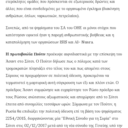
ετερόκλητες ομάδες που πρόσκεινται σε εξωτερικούς δρώντες και
άλλες που είναι συνδεδεμένες με το οργανωμένο έγκλημα (διακίνηση
ανθρώπων, όπλων, ναρκωτικών, πετρελαίου).
Συνεπώς, από τα ψηφίσματα του ΣΑ του ΟΗΕ οι μόνοι στόχοι που
κατέστησαν εφικτοί ήταν η παροχή ανθρωπιστικής βοήθειας και η
καταπολέμηση των οργανώσεων ISIS και Al- Nusra.
Η πρωτοβουλία Πούτιν
προέκυψε αιφνιδιαστικά με την επίσκεψη του
Άσαντ στο Σότσι. Ο Πούτιν δήλωσε πως ο πόλεμος κατά των
τρομοκρατών πλησιάζει στο τέλος του και πως απομένει στους
Σύριους να προχωρήσουν σε πολιτική όδευση, προκειμένου να
τερματιστεί η μαρτυρική αυτή σύγκρουση των έξι και πλέον ετών. Ο
πρόεδρος Άσαντ συμφώνησε και ευχαρίστησε τον Ρώσο πρόεδρο και
τους Ρώσους ανώτατους αξιωματικούς και αποχώρησε από το Σότσι
έπειτα από συνομιλίες τεσσάρων ωρών. Σύμφωνα με τον Πούτιν, η
Ρωσία θα επιδιώξει την πολιτική όδευση επί τη βάση του ψηφίσματος
2254/2015, διοργανώνοντας μία ‘’Εθνική Σύνοδο για τη Συρία’’ στο
Σότσι στις 02/12/2017 μετά από τη νέα σύνοδο της Γενεύης υπό την