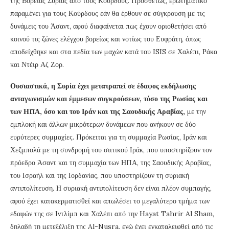
της Βόρειας Συρίας από τους Κούρδους. Προσθέτως, ερωτηματικό
παραμένει για τους Κούρδους εάν θα έρθουν σε σύγκρουση με τις
δυνάμεις του Άσαντ, αφού διαφαίνεται πως έχουν οριοθετήσει από
κοινού τις ζώνες ελέγχου βορείως και νοτίως του Ευφράτη, όπως
αποδείχθηκε και στα πεδία των μαχών κατά του ISIS σε Χαλέπι, Ράκα
και Ντέιρ Αζ Ζορ.
Ουσιαστικά, η Συρία έχει μετατραπεί σε έδαφος εκδήλωσης
ανταγωνισμών και έμμεσων συγκρούσεων, τόσο της Ρωσίας και
των ΗΠΑ, όσο και του Ιράν και της Σαουδικής Αραβίας,
με την
εμπλοκή και άλλων μικρότερων δυνάμεων που ανήκουν σε δύο
ευρύτερες συμμαχίες. Πρόκειται για τη συμμαχία Ρωσίας, Ιράν και
Χεζμπολά με τη συνδρομή του σιιτικού Ιράκ, που υποστηρίζουν τον
πρόεδρο Άσαντ και τη συμμαχία των ΗΠΑ, της Σαουδικής Αραβίας,
του Ισραήλ και της Ιορδανίας, που υποστηρίζουν τη συριακή
αντιπολίτευση. Η συριακή αντιπολίτευση δεν είναι πλέον συμπαγής,
αφού έχει κατακερματισθεί και απωλέσει το μεγαλύτερο τμήμα των
εδαφών της σε Ιντλίμπ και Χαλέπι από την Hayat Tahrir Al Sham,
δηλαδή τη μετεξέλιξη της Al-Nusra, ενώ έχει εγκαταλειφθεί από τις