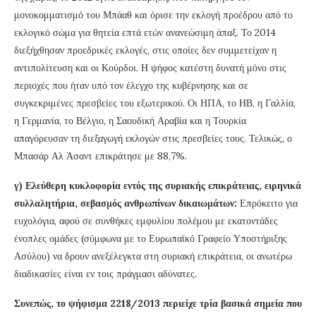
μονοκομματισμό του Μπάαθ και όρισε την εκλογή προέδρου από το
εκλογικό σώμα για θητεία επτά ετών ανανεώσιμη άπαξ. Το 2014
διεξήχθησαν προεδρικές εκλογές, στις οποίες δεν συμμετείχαν η
αντιπολίτευση και οι Κούρδοι. Η ψήφος κατέστη δυνατή μόνο στις
περιοχές που ήταν υπό τον έλεγχο της κυβέρνησης και σε
συγκεκριμένες πρεσβείες του εξωτερικού. Οι ΗΠΑ, το ΗΒ, η Γαλλία,
η Γερμανία, το Βέλγιο, η Σαουδική Αραβία και η Τουρκία
απαγόρευσαν τη διεξαγωγή εκλογών στις πρεσβείες τους. Τελικώς, ο
Μπασάρ Αλ Άσαντ επικράτησε με 88,7%.
γ) Ελεύθερη κυκλοφορία εντός της συριακής επικράτειας, ειρηνικά
συλλαλητήρια, σεβασμός ανθρωπίνων δικαιωμάτων:
Επρόκειτο για
ευχολόγια, αφού σε συνθήκες εμφυλίου πολέμου με εκατοντάδες
ένοπλες ομάδες (σύμφωνα με το Ευρωπαϊκό Γραφείο Υποστήριξης
Ασύλου) να δρουν ανεξέλεγκτα στη συριακή επικράτεια, οι ανωτέρω
διαδικασίες είναι εν τοις πράγμασι αδύνατες.
Συνεπώς, το ψήφισμα 2218/2013 περιείχε τρία βασικά σημεία που