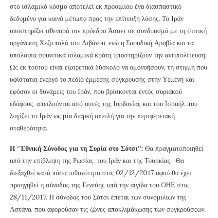
στο ισλαμικό κόσμο αποτελεί εκ προοιμίου ένα διασπαστικό
δεδομένο για κοινό μέτωπο προς την επίτευξη λύσης. Το Ιράν
υποστηρίζει σθεναρά τον πρόεδρο Άσαντ σε συνδυασμό με τη σιιτική
οργάνωση Χεζμπολά του Λιβάνου, ενώ η Σαουδική Αραβία και τα
υπόλοιπα σουνιτικά ισλαμικά κράτη υποστηρίζουν την αντιπολίτευση.
Ως εκ τούτου είναι εξαιρετικά δύσκολο να ομονοήσουν, τη στιγμή που
υφίσταται ενεργό το πεδίο έμμεσης σύγκρουσης στην Υεμένη και
εφόσον οι δυνάμεις του Ιράν, που βρίσκονται εντός συριακού
εδάφους, απειλούνται από αυτές της Ιορδανίας και του Ισραήλ που
λογίζει το Ιράν ως μία διαρκή απειλή για την περιφερειακή
σταθερότητα.
Η ‘’Εθνική Σύνοδος για τη Συρία στο Σότσι’’:
Θα πραγματοποιηθεί
υπό την επίβλεψη της Ρωσίας, του Ιράν και της Τουρκίας. Θα
διεξαχθεί κατά πάσα πιθανότητα στις 02/12/2017 αφού θα έχει
προηγηθεί η σύνοδος της Γενεύης υπό την αιγίδα του ΟΗΕ στις
28/11/2017. Η σύνοδος του Σότσι έπεται των συνομιλιών της
Αστάνα, που αφορούσαν τις ζώνες αποκλιμάκωσης των συγκρούσεων,