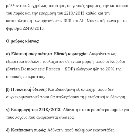
μέλλον του. Συγχρόνως, απαίτησε, σε γενικές γραμμές, την κατάπαυση
του πυρός και την εφαρμογή του 2218/2013 καθώς και την
καταπολέμηση των οργανώσεων ISIS και Al- Nusra σύμφωνα με το
ψήφισμα 2249/2015.
Ο μαύρος κύκνος:
α) Εδαφική ακεραιότητα-Εθνική κυριαρχία:
Διαφαίνεται ως
εξαιρετικά δύσκολη, τουλάχιστον σε ενιαία μορφή, αφού οι Κούρδοι
(Syrian Democratic Forces – SDF) ελέγχουν ήδη το 20% της
συριακής επικράτειας.
β) Η πολιτική όδευση:
Καταδικασμένη εξ υπαρχής, αφού δεν
συγκεκριμενοποιεί ποιοι θα στελεχώσουν τη μεταβατική κυβέρνηση.
γ) Εφαρμογή του 2218/2013:
Αδύνατη στα περισσότερα σημεία για
τους λόγους που αναφέρονται ανωτέρω
.
δ) Κατάπαυση πυρός:
Αδύνατη, αφού πολεμούν εκατοντάδες