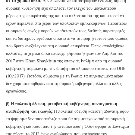
α) Τα χημικά όπλα:
Δεν δύνανται να καταστραφούν εντελώς, αφού η
συριακή κυβέρνηση είχε απωλέσει τον έλεγχο του μεγαλύτερου
μέρους της επικράτειάς της και του οπλοστασίου της και μπορεί να
έχουν περιέλθει στα χέρια των υπόλοιπων εμπλεκομένων. Περαιτέρω,
οι συριακές αρχές μπορούν να εξαπατούν τους διεθνείς παρατηρητές
και να διατηρούν εφεδρικά όπλα είτε να τα προμηθευτούν από ομάδες
που δρουν ανεξέλεγκτα στη συριακή επικράτεια. Όπως αποδείχθηκε
άλλωστε, τα χημικά όπλα επαναχρησιμοποιήθηκαν τον Απρίλιο του
2017 στην Khan Shaykhun της επαρχίας Ιντλίμπ από τη συριακή
κυβέρνηση, σύμφωνα με την άποψη του κλιμακίου έρευνας του ΟΗΕ
(10/2017). Ωστόσο, σύμφωνα με τη Ρωσία, τα συγκεκριμένα αέρια
δεν χρησιμοποιήθηκαν από τη συριακή κυβέρνηση αλλά από άλλες
οργανώσεις.
β) Η πολιτική όδευση, μεταβατική κυβέρνηση, συνταγματική
αναθεώρηση και εκλογές
: Η πολιτική όδευση κατέστη αδύνατη, αφού
το ψήφισμα δεν αποσαφήνιζε ποιοι θα συμμετέχουν από τη συριακή
κυβέρνηση και ποιοι από την αντιπολίτευση. Όσον αφορά το Σύνταγμα
της χώρας, το 2012 έγινε αναθεώρηση, που κατήργησε τον