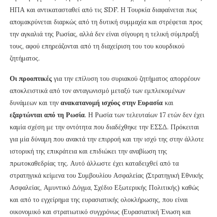
ΗΠΑ και αντικατασταθεί από τις SDF. Η Τουρκία διαφαίνεται πως
απομακρύνεται διαρκώς από τη δυτική συμμαχία και στρέφεται προς
την αγκαλιά της Ρωσίας, αλλά δεν είναι σίγουρη η τελική σύμπραξή
τους, αφού επηρεάζονται από τη διαχείριση του του κουρδικού
ζητήματος.
Οι προοπτικές
για την επίλυση του συριακού ζητήματος απορρέουν
αποκλειστικά από τον ανταγωνισμό μεταξύ των εμπλεκομένων
δυνάμεων και την
ανακατανομή ισχύος στην Ευρασία
και
εξαρτώνται από τη Ρωσία
. Η Ρωσία των τελευταίων 17 ετών δεν έχει
καμία σχέση με την οντότητα που διαδέχθηκε την ΕΣΣΔ. Πρόκειται
για μία δύναμη που ανακτά την επιρροή και την ισχύ της στην άλλοτε
ιστορική της επικράτεια και επιδιώκει την αναβίωση της
πρωτοκαθεδρίας της. Αυτό άλλωστε έχει καταδειχθεί από τα
στρατηγικά κείμενα του Συμβουλίου Ασφαλείας (Στρατηγική Εθνικής
Ασφαλείας, Αμυντικό Δόγμα, Σχέδιο Εξωτερικής Πολιτικής) καθώς
και από το εγχείρημα της ευρασιατικής ολοκλήρωσης, που είναι
οικονομικό και στρατιωτικό συγχρόνως (Ευρασιατική Ένωση και