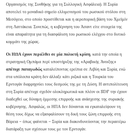
Οργανισμός της Συνθήκης για τη Συλλογική Ασφάλεια). Η Συρία
αποτελεί το μοναδικό σημείο ελλιμενισμού του ρωσικού στόλου στη
Μεσόγειο, στο οποίο προστίθεται και η αεροπορική βάση του Χμεϊμίν
στη Λαττάκεια. Συνεπώς, η κυβέρνηση του Άσαντ είτε στοιχεία της
είναι απαραίτητα για τη διασφάλιση του ρωσικού ελέγχου στο δυτικό
κομμάτι της χώρας.
Οι ΗΠΑ έχουν περιέλθει σε μία πολυετή κρίση
, κατά την οποία η
στρατηγική Ομπάμα περί υποστήριξης της «Αραβικής Άνοιξης»
απέτυχε παταγωδώς
καταλείποντας ερείπια σε Λιβύη και Συρία, ενώ
στα υπόλοιπα κράτη δεν άλλαξε κάτι ριζικά και η Τουρκία του
Ερντογάν διαρρηγνύει τους δεσμούς της με τη Δύση. Η αντιπολίτευση
στη Συρία απέτυχε σχεδόν ολοκληρωτικά και πλέον οι SDF την έχουν
διαδεχθεί ως δύναμη έμμεσης επιρροής και ανάσχεσης της συριακής
κυβέρνησης. Ασφαλώς, οι ΗΠΑ δεν δύνανται να εγκαταλείψουν τη
θέση τους δίχως να εξασφαλίσουν τη δική τους ζώνη επιρροής στη
Βόρεια – όπως φαίνεται – Συρία και διακινδυνεύοντας την περαιτέρω
διατάραξη των σχέσεων τους με τον Ερντογάν.