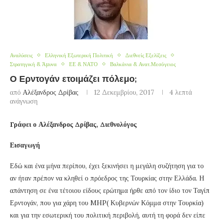
Αναλύσεις
Ελληνική Εξωτερική Πολιτική
Διεθνείς Εξελίξεις
Στρατηγική & Άμυνα
ΕΕ & ΝΑΤΟ
Βαλκάνια & Ανατ.Μεσόγειος
Ο Ερντογάν ετοιμάζει πόλεμο;
από
Αλέξανδρος Δρίβας
12 Δεκεμβρίου, 2017
4 λεπτά
ανάγνωση
Γράφει ο Αλέξανδρος Δρίβας, Διεθνολόγος
Εισαγωγή
Εδώ και ένα μήνα περίπου, έχει ξεκινήσει η μεγάλη συζήτηση για το
αν ήταν πρέπον να κληθεί ο πρόεδρος της Τουρκίας στην Ελλάδα. Η
απάντηση σε ένα τέτοιου είδους ερώτημα ήρθε από τον ίδιο τον Ταγίπ
Ερντογάν, που για χάρη του MHP( Κυβερνών Κόμμα στην Τουρκία)
και για την εσωτερική του πολιτική περιβολή, αυτή τη φορά δεν είπε