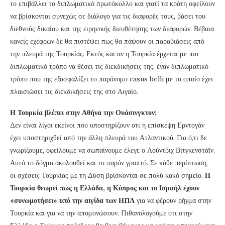
το επιβάλλει το διπλωματικό πρωτόκολλο και γιατί τα κράτη οφείλουν
να βρίσκονται συνεχώς σε διάλογο για τις διαφορές τους, βάσει του
διεθνούς δικαίου και της ειρηνικής διευθέτησης των διαφορών. Βέβαια
κανείς εχέφρων δε θα πιστέψει πως θα πάψουν οι παραβιάσεις από
την πλευρά της Τουρκίας. Εκτός και αν η Τουρκία έρχεται με πιο
διπλωματικό τρόπο να θέσει τις διεκδικήσεις της, έναν διπλωματικό
τρόπο που της εξασφαλίζει το παράνομο casus belli με το οποίο έχει
πλαισιώσει τις διεκδικήσεις της στο Αιγαίο.
Η Τουρκία βλέπει στην Αθήνα την Ουάσινγκτον;
Δεν είναι λίγοι εκείνοι που υποστηρίζουν οτι η επίσκεψη Ερντογάν
έχει υποστηριχθεί από την άλλη πλευρά του Ατλαντικού. Για ό,τι δε
γνωρίζουμε, οφείλουμε να σωπαίνουμε έλεγε ο Λούντβιχ Βιτγκενστάϊν.
Αυτό το δόγμα ακολουθεί και το παρόν γραπτό. Σε κάθε περίπτωση,
οι σχέσεις Τουρκίας με τη Δύση βρίσκονται σε πολύ κακό σημείο.
Η
Τουρκία θεωρεί πως η Ελλάδα, η Κύπρος και το Ισραήλ έχουν
«συνωμοτήσει» υπό την αιγίδα των ΗΠΑ
για να φέρουν ρήγμα στην
Τουρκία και για να την απομονώσουν. Πιθανολογούμε οτι στην