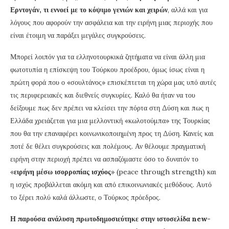
Ερντογάν, τι εννοεί με το κόψιμο γενιών και χειρών
, αλλά και για
λόγους που αφορούν την ασφάλεια και την ειρήνη μιας περιοχής που
είναι έτοιμη να παράξει μεγάλες συγκρούσεις.
Μπορεί λοιπόν για τα ελληνοτουρκικά ζητήματα να είναι άλλη μια
φωτοτυπία η επίσκεψη του Τούρκου προέδρου, όμως ίσως είναι η
πρώτη φορά που ο «σουλτάνος» επισκέπτεται τη χώρα μας υπό αυτές
τις περιφερειακές και διεθνείς συγκυρίες. Καλό θα ήταν να του
δείξουμε πως δεν πρέπει να κλείσει την πόρτα στη Δύση και πως η
Ελλάδα χρειάζεται για μια μελλοντική «κωλοτούμπα» της Τουρκίας
που θα την επαναφέρει κοινωνικοποιημένη προς τη Δύση. Κανείς και
ποτέ δε θέλει συγκρούσεις και πολέμους. Αν θέλουμε πραγματική
ειρήνη στην περιοχή πρέπει να ασπαζόμαστε όσο το δυνατόν το
«
ειρήνη μέσω ισορροπίας ισχύος
» (peace through strength) και
η ισχύς προβάλλεται ακόμη και από επικοινωνιακές μεθόδους. Αυτό
το ξέρει πολύ καλά άλλωστε, ο Τούρκος πρόεδρος.
Η παρούσα ανάλυση πρωτοδημοσιεύτηκε στην ιστοσελίδα new-