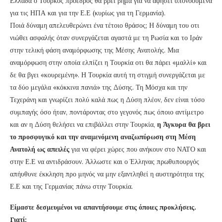
Ελλάδα ο Τούρκος πρόεδρος θα βρει βήμα για να αφήσει υπονοούμενα
για τις ΗΠΑ και για την Ε.Ε (κυρίως για τη Γερμανία).
Ποιά δύναμη απελευθερώνει ένα τέτοιο θράσος; Η δύναμη του οτι
νιώθει ασφαλής όταν συνεργάζεται αγαστά με τη Ρωσία και το Ιράν
στην τελική φάση αναμόρφωσης της Μέσης Ανατολής. Μια
αναμόρφωση στην οποία ελπίζει η Τουρκία οτι θα πάρει «μαλλί» και
δε θα βγει «κουρεμένη». Η Τουρκία αυτή τη στιγμή συνεργάζεται με
τα δύο μεγάλα «κόκκινα πανιά» της Δύσης. Τη Μόσχα και την
Τεχεράνη και γνωρίζει πολύ καλά πως η Δύση πλέον, δεν είναι τόσο
συμπαγής όσο ήταν, ποντάροντας στο γεγονός πως όποιο αντίμετρο
και αν η Δύση θελήσει να επιβάλλει στην Τουρκία,
η Άγκυρα θα βρει
το προσφυγικό και την αναμενόμενη αναζωπύρωση στη Μέση
Ανατολή ως απειλές
για να φέρει χώρες που ανήκουν στο ΝΑΤΟ και
στην Ε.Ε να αντιδράσουν. Άλλωστε και ο Έλληνας πρωθυπουργός
απήυθυνε έκκληση προ μηνός να μην εξαντληθεί η αυστηρότητα της
Ε.Ε και της Γερμανίας πάνω στην Τουρκία.
Είμαστε δεσμευμένοι να απαντήσουμε στις όποιες προκλήσεις.
Γιατί;