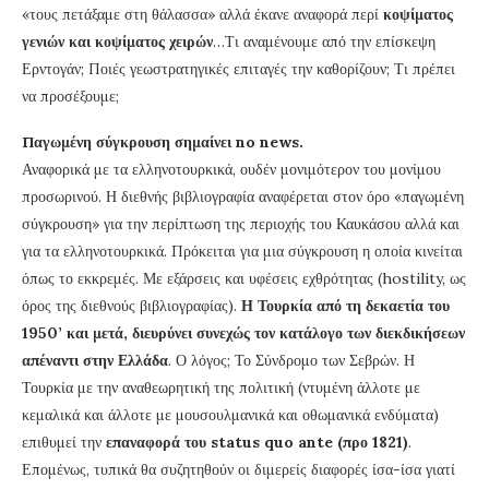
«τους πετάξαμε στη θάλασσα» αλλά έκανε αναφορά περί
κοψίματος
γενιών και κοψίματος χειρών
…Τι αναμένουμε από την επίσκεψη
Ερντογάν; Ποιές γεωστρατηγικές επιταγές την καθορίζουν; Τι πρέπει
να προσέξουμε;
Παγωμένη σύγκρουση σημαίνει no news.
Αναφορικά με τα ελληνοτουρκικά, ουδέν μονιμότερον του μονίμου
προσωρινού. Η διεθνής βιβλιογραφία αναφέρεται στον όρο «παγωμένη
σύγκρουση» για την περίπτωση της περιοχής του Καυκάσου αλλά και
για τα ελληνοτουρκικά. Πρόκειται για μια σύγκρουση η οποία κινείται
όπως το εκκρεμές. Με εξάρσεις και υφέσεις εχθρότητας (hostility, ως
όρος της διεθνούς βιβλιογραφίας).
Η Τουρκία από τη δεκαετία του
1950’ και μετά, διευρύνει συνεχώς τον κατάλογο των διεκδικήσεων
απέναντι στην Ελλάδα
. Ο λόγος; Το Σύνδρομο των Σεβρών. Η
Τουρκία με την αναθεωρητική της πολιτική (ντυμένη άλλοτε με
κεμαλικά και άλλοτε με μουσουλμανικά και οθωμανικά ενδύματα)
επιθυμεί την
επαναφορά του status quo ante (προ 1821)
.
Επομένως, τυπικά θα συζητηθούν οι διμερείς διαφορές ίσα-ίσα γιατί