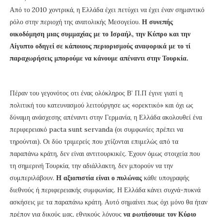
Από το 2010 χοντρικά, η Ελλάδα έχει πετύχει να έχει έναν σημαντικό
ρόλο στην περιοχή της ανατολικής Μεσογείου.
Η συνεπής
οικοδόμηση μιας συμμαχίας με το Ισραήλ, την Κύπρο και την
Αίγυπτο οδηγεί σε κάποιους περιορισμούς αναφορικά με το τί
παραχωρήσεις μπορούμε να κάνουμε απέναντι στην Τουρκία.
Πέραν του γεγονότος οτι ένας ολόκληρος Β’ Π.Π έγινε γιατί η
πολιτική του κατευνασμού λειτούργησε ως «ορεκτικό» και όχι ως
δύναμη ανάσχεσης απέναντι στην Γερμανία, η Ελλάδα ακολουθεί ένα
περιφερειακό pacta sunt servanda (οι συμφωνίες πρέπει να
τηρούνται). Οι δύο τριμερείς που χτίζονται επιμελώς από τα
παραπάνω κράτη, δεν είναι αντιτουρκικές. Έχουν όμως στοιχεία που
τη σημερινή Τουρκία, την αδιάλλακτη, δεν μπορούν να την
συμπεριλάβουν.
Η αξιοπιστία είναι ο πυλώνας
κάθε υπογραφής
διεθνούς ή περιφερειακής συμφωνίας. Η Ελλάδα κάνει συχνά-πυκνά
ασκήσεις με τα παραπάνω κράτη. Αυτό σημαίνει πως όχι μόνο θα ήταν
πρέπον για δικούς μας, εθνικούς λόγους
να ρωτήσουμε τον Κύριο