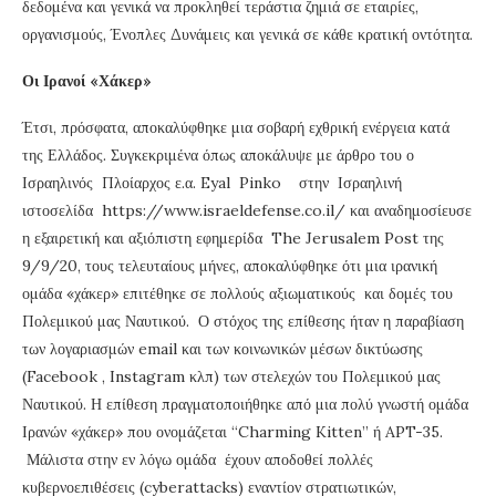
δεδομένα και γενικά να προκληθεί τεράστια ζημιά σε εταιρίες,
οργανισμούς, Ένοπλες Δυνάμεις και γενικά σε κάθε κρατική οντότητα.
Οι Ιρανοί «Χάκερ»
Έτσι, πρόσφατα, αποκαλύφθηκε μια σοβαρή εχθρική ενέργεια κατά
της Ελλάδος. Συγκεκριμένα όπως αποκάλυψε με άρθρο του ο
Ισραηλινός Πλοίαρχος ε.α. Eyal Pinko στην Ισραηλινή
ιστοσελίδα https://www.israeldefense.co.il/ και αναδημοσίευσε
η εξαιρετική και αξιόπιστη εφημερίδα The Jerusalem Post της
9/9/20, τους τελευταίους μήνες, αποκαλύφθηκε ότι μια ιρανική
ομάδα «χάκερ» επιτέθηκε σε πολλούς αξιωματικούς και δομές του
Πολεμικού μας Ναυτικού. Ο στόχος της επίθεσης ήταν η παραβίαση
των λογαριασμών email και των κοινωνικών μέσων δικτύωσης
(Facebook , Instagram κλπ) των στελεχών του Πολεμικού μας
Ναυτικού. Η επίθεση πραγματοποιήθηκε από μια πολύ γνωστή ομάδα
Ιρανών «χάκερ» που ονομάζεται “Charming Kitten” ή APT-35.
Μάλιστα στην εν λόγω ομάδα έχουν αποδοθεί πολλές
κυβερνοεπιθέσεις (cyberattacks) εναντίον στρατιωτικών,