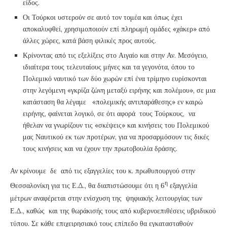
είδος.
Οι Τούρκοι υστερούν σε αυτό τον τομέα και όπως έχει
αποκαλυφθεί, χρησιμοποιούν επί πληρωμή ομάδες «χάκερ» από
άλλες χώρες, κατά βάση φιλικές προς αυτούς.
Κρίνοντας από τις εξελίξεις στο Αιγαίο και στην Αν. Μεσόγειο,
ιδιαίτερα τους τελευταίους μήνες και τα γεγονότα, όπου το
Πολεμικό ναυτικό των δύο χωρών επί ένα τρίμηνο ευρίσκονται
στην λεγόμενη «γκρίζα ζώνη μεταξύ ειρήνης και πολέμου», σε μια
κατάσταση θα λέγαμε «πολεμικής αντιπαράθεσης» εν καιρώ
ειρήνης, φαίνεται λογικό, σε ότι αφορά τους Τούρκους, να
ήθελαν να γνωρίζουν τις «σκέψεις» και κινήσεις του Πολεμικού
μας Ναυτικού εκ των προτέρων, για να προσαρμόσουν τις δικές
τους κινήσεις και να έχουν την πρωτοβουλία δράσης.
Αν κρίνουμε δε από τις εξαγγελίες του κ. πρωθυπουργού στην
η
Θεσσαλονίκη για τις Ε.Δ., θα διαπιστώσουμε ότι η 6
εξαγγελία
μέτρων αναφέρεται στην ενίσχυση της ψηφιακής λειτουργίας των
Ε.Δ., καθώς και της θωράκισής τους από κυβερνοεπιθέσεις υβριδικού
τύπου. Σε κάθε επιχειρησιακό τους επίπεδο θα εγκατασταθούν