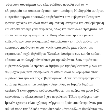
σύγχρονα συστήματα που εξασφαλίζουν ασφαλή ροή στην
πληροφορία και συνεπώς έγκαιρη κινητοποίηση. Η εξαγγελία αυτή του
κ. πρωθυπουργού προφανώς επιβεβαιώνει την κυβερνοεπίθεση των
ιρανών «χάκερ» και είναι πολύ σημαντική, αναγκαία και επιβεβλημένη
και έπρεπε να είχε γίνει νωρίτερα, όπως και τόσα άλλα πράγματα. Και
αποδεικνύει την εγκληματική ευθύνη όλων των προηγούμενων
κυβερνήσεων, που εγκληματικά «απαξίωσαν» επί τόσα χρόνια τον
κυριότερο παράγοντα στρατηγικής αποτροπής μιας χώρας, την
στρατιωτική ισχύ, δηλαδή τις Ένοπλες Δυνάμεις των και θα πρέπει
κάποιοι να απολογηθούν τελικά για την αδράνεια. Στον τομέα του
κυβερνοπολέμου θα πρέπει να ζητήσουμε την βοήθεια των φίλων και
συμμάχων μας των Ισραηλινών, οι οποίοι είναι οι κορυφαίοι στον
υβριδικό πόλεμο και της κυβερνοάμυνας. Αρκεί να αναφέρουμε ότι
κατά την διάρκεια των πολέμων στην Γάζα, το Ισραήλ δεχόταν
περίπου 3 εκατομμύρια κυβερνοεπιθέσεις την ημέρα και μόνο 1-2
περνούσαν το ηλεκτρονικό δίχτυ ασφαλείας. Τέλος η ενέργεια των
Ιρανών «χάκερ» είναι εχθρική ενέργεια, το Ιράν, που θεωρούνταν μια
φιλική προς την Ελλάδα χώρα διέπραξε μέγα σφάλμα, βοηθώντας την