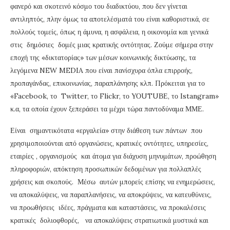
φανερό και σκοτεινό κόσμο του διαδικτύου, που δεν γίνεται
αντιληπτός, πλην όμως τα αποτελέσματά του είναι καθοριστικά, σε
πολλούς τομείς, όπως η άμυνα, η ασφάλεια, η οικονομία και γενικά
στις δημόσιες δομές μιας κρατικής οντότητας. Ζούμε σήμερα στην
εποχή της «δικτατορίας» των μέσων κοινωνικής δικτύωσης, τα
λεγόμενα NEW MEDIA που είναι πανίσχυρα όπλα επιρροής,
προπαγάνδας, επικοινωνίας, παραπλάνησης κλπ. Πρόκειται για το
«Facebook, το Twitter, το Flickr, το ΥΟUTUΒΕ, το Istangram»
κ.α, τα οποία έχουν ξεπεράσει τα μέχρι τώρα παντοδύναμα ΜΜΕ.
Είναι σημαντικότατα «εργαλεία» στην διάθεση των πάντων που
χρησιμοποιούνται από οργανώσεις, κρατικές οντότητες, υπηρεσίες,
εταιρίες , οργανισμούς και άτομα για διάχυση μηνυμάτων, προώθηση
πληροφοριών, απόκτηση προσωπικών δεδομένων για πολλαπλές
χρήσεις και σκοπούς. Μέσω αυτών μπορείς επίσης να ενημερώσεις,
να αποκαλύψεις, να παραπλανήσεις, να αποκρύψεις, να κατευθύνεις,
να προωθήσεις ιδέες, πράγματα και καταστάσεις, να προκαλέσεις
κρατικές δολιοφθορές, να αποκαλύψεις στρατιωτικά μυστικά και