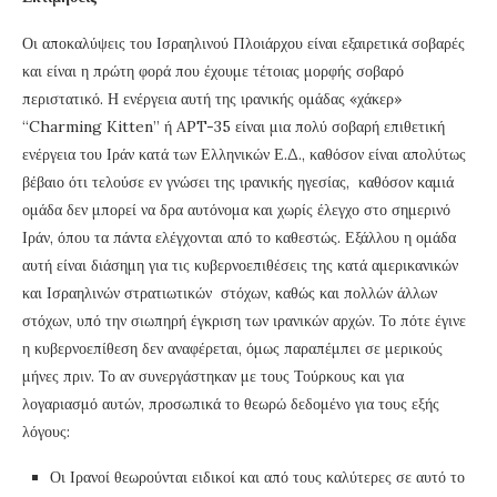
Οι αποκαλύψεις του Ισραηλινού Πλοιάρχου είναι εξαιρετικά σοβαρές
και είναι η πρώτη φορά που έχουμε τέτοιας μορφής σοβαρό
περιστατικό. Η ενέργεια αυτή της ιρανικής ομάδας «χάκερ»
“Charming Kitten” ή APT-35 είναι μια πολύ σοβαρή επιθετική
ενέργεια του Ιράν κατά των Ελληνικών Ε.Δ., καθόσον είναι απολύτως
βέβαιο ότι τελούσε εν γνώσει της ιρανικής ηγεσίας, καθόσον καμιά
ομάδα δεν μπορεί να δρα αυτόνομα και χωρίς έλεγχο στο σημερινό
Ιράν, όπου τα πάντα ελέγχονται από το καθεστώς. Εξάλλου η ομάδα
αυτή είναι διάσημη για τις κυβερνοεπιθέσεις της κατά αμερικανικών
και Ισραηλινών στρατιωτικών στόχων, καθώς και πολλών άλλων
στόχων, υπό την σιωπηρή έγκριση των ιρανικών αρχών. Το πότε έγινε
η κυβερνοεπίθεση δεν αναφέρεται, όμως παραπέμπει σε μερικούς
μήνες πριν. Το αν συνεργάστηκαν με τους Τούρκους και για
λογαριασμό αυτών, προσωπικά το θεωρώ δεδομένο για τους εξής
λόγους:
Οι Ιρανοί θεωρούνται ειδικοί και από τους καλύτερες σε αυτό το