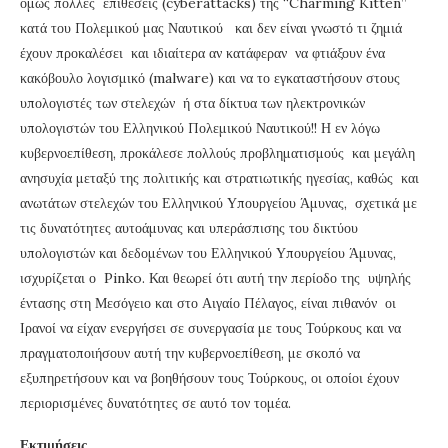
όμως πολλές επιθέσεις (cyberattacks) της “Charming Kitten”
κατά του Πολεμικού μας Ναυτικού και δεν είναι γνωστό τι ζημιά
έχουν προκαλέσει και ιδιαίτερα αν κατάφεραν να φτιάξουν ένα
κακόβουλο λογισμικό (malware) και να το εγκαταστήσουν στους
υπολογιστές των στελεχών ή στα δίκτυα των ηλεκτρονικών
υπολογιστών του Ελληνικού Πολεμικού Ναυτικού!! Η εν λόγω
κυβερνοεπίθεση, προκάλεσε πολλούς προβληματισμούς και μεγάλη
ανησυχία μεταξύ της πολιτικής και στρατιωτικής ηγεσίας, καθώς και
ανωτάτων στελεχών του Ελληνικού Υπουργείου Άμυνας, σχετικά με
τις δυνατότητες αυτοάμυνας και υπεράσπισης του δικτύου
υπολογιστών και δεδομένων του Ελληνικού Υπουργείου Άμυνας,
ισχυρίζεται ο Pinko. Και θεωρεί ότι αυτή την περίοδο της υψηλής
έντασης στη Μεσόγειο και στο Αιγαίο Πέλαγος, είναι πιθανόν οι
Ιρανοί να είχαν ενεργήσει σε συνεργασία με τους Τούρκους και να
πραγματοποιήσουν αυτή την κυβερνοεπίθεση, με σκοπό να
εξυπηρετήσουν και να βοηθήσουν τους Τούρκους, οι οποίοι έχουν
περιορισμένες δυνατότητες σε αυτό τον τομέα.
Εκτιμήσεις