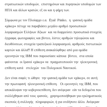
στρατιωτικών υποδομών, επιστημόνων και πυρηνικών υποδομών των
ΗΠΑ και άλλων κρατών, εξ ου και η φήμη των.
Σύμφωνα με τον Πλοίαρχο ε.α. Eyal Pinko, η ιρανική ομάδα
«χάκερ» πέτυχε να παραβιάσει μεγάλο αριθμό προσωπικών
λογαριασμών Ελλήνων Αξκων και να διαρρεύσει προσωπικά στοιχεία,
έγγραφα, φωτογραφίες και βίντεο, λίστες αριθμών τηλεφώνου και
διευθύνσεων, στοιχεία τραπεζικού λογαριασμού, αριθμούς πιστωτικών
καρτών και άλλα!!! Η επίθεση ανακαλύφθηκε από μια ομάδα
ερευνητών της IBM που παρουσίασε κάποια βίντεο, στα οποία
φαίνονται οι Ιρανοί «χάκερ» να πραγματοποιούν την ηλεκτρονική
επίθεση κατά στελεχών του Πολεμικού Ναυτικού.
Δεν είναι σαφές τι ώθησε την ιρανική ομάδα των «χάκερ», σε αυτή
την πρωτοφανή ηλεκτρονική επίθεση. Οι ερευνητές της IBM, που
αποκάλυψαν την κυβερνοεπίθεση, δεν ανέφεραν εάν τα δεδομένα που
συλλέχθηκαν από τους ιρανούς, χρησιμοποιήθηκαν για εγκληματικούς
σκοπούς ή συλλογής πληροφοριών, ή για οτιδήποτε άλλο. Ανέφεραν