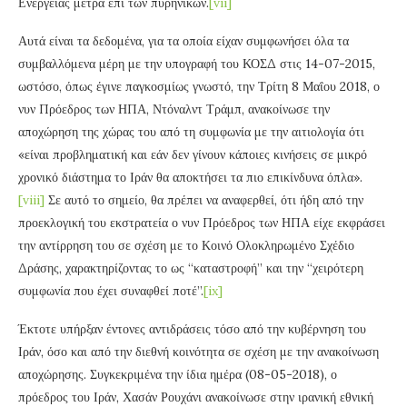
Ενέργειας μέτρα επί των πυρηνικών.
[vii]
Αυτά είναι τα δεδομένα, για τα οποία είχαν συμφωνήσει όλα τα
συμβαλλόμενα μέρη με την υπογραφή του ΚΟΣΔ στις 14-07-2015,
ωστόσο, όπως έγινε παγκοσμίως γνωστό, την Τρίτη 8 Μαΐου 2018, ο
νυν Πρόεδρος των ΗΠΑ, Ντόναλντ Τράμπ, ανακοίνωσε την
αποχώρηση της χώρας του από τη συμφωνία με την αιτιολογία ότι
«είναι προβληματική και εάν δεν γίνουν κάποιες κινήσεις σε μικρό
χρονικό διάστημα το Ιράν θα αποκτήσει τα πιο επικίνδυνα όπλα».
[viii]
Σε αυτό το σημείο, θα πρέπει να αναφερθεί, ότι ήδη από την
προεκλογική του εκστρατεία ο νυν Πρόεδρος των ΗΠΑ είχε εκφράσει
την αντίρρηση του σε σχέση με το Κοινό Ολοκληρωμένο Σχέδιο
Δράσης, χαρακτηρίζοντας το ως “καταστροφή” και την “χειρότερη
συμφωνία που έχει συναφθεί ποτέ”.
[ix]
Έκτοτε υπήρξαν έντονες αντιδράσεις τόσο από την κυβέρνηση του
Ιράν, όσο και από την διεθνή κοινότητα σε σχέση με την ανακοίνωση
αποχώρησης. Συγκεκριμένα την ίδια ημέρα (08-05-2018), ο
πρόεδρος του Ιράν, Χασάν Ρουχάνι ανακοίνωσε στην ιρανική εθνική