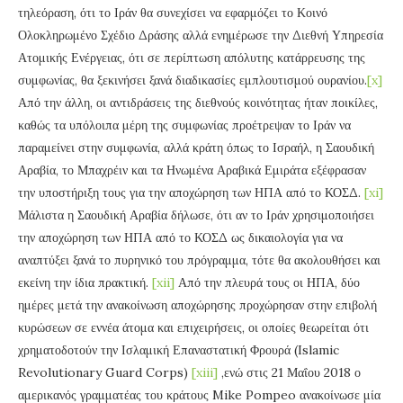
τηλεόραση, ότι το Ιράν θα συνεχίσει να εφαρμόζει το Κοινό
Ολοκληρωμένο Σχέδιο Δράσης αλλά ενημέρωσε την Διεθνή Υπηρεσία
Ατομικής Ενέργειας, ότι σε περίπτωση απόλυτης κατάρρευσης της
συμφωνίας, θα ξεκινήσει ξανά διαδικασίες εμπλουτισμού ουρανίου.
[x]
Από την άλλη, οι αντιδράσεις της διεθνούς κοινότητας ήταν ποικίλες,
καθώς τα υπόλοιπα μέρη της συμφωνίας προέτρεψαν το Ιράν να
παραμείνει στην συμφωνία, αλλά κράτη όπως το Ισραήλ, η Σαουδική
Αραβία, το Μπαχρέιν και τα Ηνωμένα Αραβικά Εμιράτα εξέφρασαν
την υποστήριξη τους για την αποχώρηση των ΗΠΑ από το ΚΟΣΔ.
[xi]
Μάλιστα η Σαουδική Αραβία δήλωσε, ότι αν το Ιράν χρησιμοποιήσει
την αποχώρηση των ΗΠΑ από το ΚΟΣΔ ως δικαιολογία για να
αναπτύξει ξανά το πυρηνικό του πρόγραμμα, τότε θα ακολουθήσει και
εκείνη την ίδια πρακτική.
[xii]
Από την πλευρά τους οι ΗΠΑ, δύο
ημέρες μετά την ανακοίνωση αποχώρησης προχώρησαν στην επιβολή
κυρώσεων σε εννέα άτομα και επιχειρήσεις, οι οποίες θεωρείται ότι
χρηματοδοτούν την Ισλαμική Επαναστατική Φρουρά (Islamic
Revolutionary Guard Corps)
[xiii]
,ενώ στις 21 Μαΐου 2018 ο
αμερικανός γραμματέας του κράτους Mike Pompeo ανακοίνωσε μία