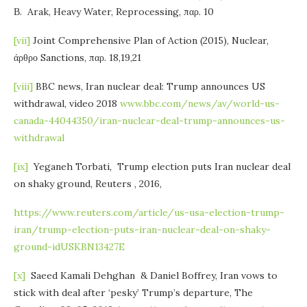
Β. Arak, Heavy Water, Reprocessing, παρ. 10
[vii]
Joint Comprehensive Plan of Action (2015), Nuclear,
άρθρο Sanctions, παρ. 18,19,21
[viii]
BBC news, Iran nuclear deal: Trump announces US
withdrawal, video 2018
www.bbc.com/news/av/world-us-
canada-44044350/iran-nuclear-deal-trump-announces-us-
withdrawal
[ix]
Yeganeh Torbati
,
Trump election puts Iran nuclear deal
on shaky ground, Reuters , 2016,
https://www.reuters.com/article/us-usa-election-trump-
iran/trump-election-puts-iran-nuclear-deal-on-shaky-
ground-idUSKBN13427E
[x]
Saeed Kamali Dehghan & Daniel Boffrey, Iran vows to
stick with deal after ‘pesky’ Trump’s departure, The