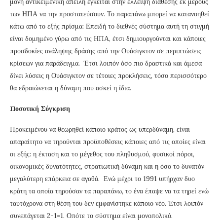
μόνη αντικειμενική απειλή έγκειται στην έλλειψη διάθεσης εκ μέρους
των ΗΠΑ να την προστατεύσουν. Το παραπάνω μπορεί να κατανοηθεί
κάτω από το εξής πρίσμα: Επειδή το διεθνές σύστημα αυτή τη στιγμή
είναι δομημένο γύρω από τις ΗΠΑ, έτσι δημιουργούνται και κάποιες
προσδοκίες ανάληψης δράσης από την Ουάσιγκτον σε περιπτώσεις
κρίσεων για παράδειγμα. Έτσι λοιπόν όσο πιο δραστικά και άμεσα
δίνει λύσεις η Ουάσιγκτον σε τέτοιες προκλήσεις, τόσο περισσότερο
θα εδραιώνεται η δύναμη που ασκεί η ίδια.
Ποσοτική Σύγκριση
Προκειμένου να θεωρηθεί κάποιο κράτος ως υπερδύναμη, είναι
απαραίτητο να τηρούνται προϋποθέσεις κάποιες από τις οποίες είναι
οι εξής: η έκταση και το μέγεθος του πληθυσμού, φυσικοί πόροι,
οικονομικές δυνατότητες, στρατιωτική δύναμη και η όσο το δυνατόν
μεγαλύτερη επάρκεια σε αγαθά. Ενώ μέχρι το 1991 υπήρχαν δυο
κράτη τα οποία τηρούσαν τα παραπάνω, το ένα έπαψε να τα τηρεί ενώ
ταυτόχρονα στη θέση του δεν εμφανίστηκε κάποιο νέο. Έτσι λοιπόν
συνεπάγεται 2-1=1. Οπότε το σύστημα είναι μονοπολικό.