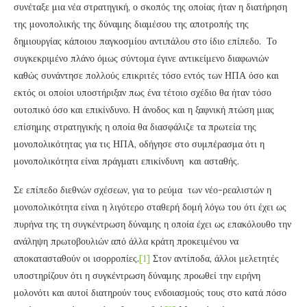
συνέταξε μια νέα στρατηγική, ο σκοπός της οποίας ήταν η διατήρηση
της μονοπολικής της δύναμης διαμέσου της αποτροπής της
δημιουργίας κάποιου παγκοσμίου αντιπάλου στο ίδιο επίπεδο. Το
συγκεκριμένο πλάνο όμως σύντομα έγινε αντικείμενο διαφωνιών
καθώς συνάντησε πολλούς επικριτές τόσο εντός των ΗΠΑ όσο και
εκτός οι οποίοι υποστήριξαν πως ένα τέτοιο σχέδιο θα ήταν τόσο
ουτοπικό όσο και επικίνδυνο. Η άνοδος και η ξαφνική πτώση μιας
επίσημης στρατηγικής η οποία θα διασφάλιζε τα πρωτεία της
μονοπολικότητας για τις ΗΠΑ, οδήγησε στο συμπέρασμα ότι η
μονοπολικότητα είναι πράγματι επικίνδυνη και ασταθής.
Σε επίπεδο διεθνών σχέσεων, για το ρεύμα των νέο-ρεαλιστών η
μονοπολικότητα είναι η λιγότερο σταθερή δομή λόγω του ότι έχει ως
πυρήνα της τη συγκέντρωση δύναμης η οποία έχει ως επακόλουθο την
ανάληψη πρωτοβουλιών από άλλα κράτη προκειμένου να
αποκατασταθούν οι ισορροπίες.
[1]
Στον αντίποδα, άλλοι μελετητές
υποστηρίζουν ότι η συγκέντρωση δύναμης προωθεί την ειρήνη
μολονότι και αυτοί διατηρούν τους ενδοιασμούς τους στο κατά πόσο