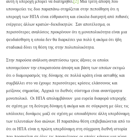
αυτή η υπεροχή μπορεί να διατηρηθεί.
[2]
Μια τρίτη άποψη που
υπονομεύει τις δυο παραπάνω στηρίζεται στην πεποίθηση ότι η
υπεροχή των ΗΠΑ είναι εύθραυστη και εύκολα διατρητή από πιθανές
ενέργειες άλλων κρατών-διεκδικητών. Σαν αποτέλεσμα, οι
περισσότερες αναλύσεις προκρίνουν ότι η μονοπολικότητα είναι μια
ψευδαίσθηση η οποία δεν θα διαρκέσει για πολύ ή ακόμα ότι ήδη
σταδιακά δίνει τη θέση της στην πολυπολικότητα.
Στην παρούσα ανάλυση αναπτύσσω τρεις άξονες οι οποίοι
υπονομεύουν την επικρατούσα άποψη και βάση των οποίων εκτιμώ
ότι ο διαμοιρασμός της δύναμης σε πολλά κράτη είναι ασταθής και
συμβάλλει στο να έχουμε περισσότερες κρίσεις ελάσσονος και
μείζονος σημασίας. Αρχικά το διεθνές σύστημα είναι αναντίρρητα
μονοπολικό. Οι ΗΠΑ απολαμβάνουν μια ευρεία διαφορά υπεροχής
σε σχέση με τη δεύτερη δύναμη ή ακόμα και σε σύγκριση με όλες τις
υπόλοιπες δυνάμεις μαζί σε σχέση με οποιαδήποτε άλλη υπερδύναμη
των τελευταίων δυο αιώνων. Η παραπάνω θέση επιβεβαιώνεται από το
ότι οι ΗΠΑ είναι η πρώτη υπερδύναμη στη σύγχρονη διεθνή ιστορία
που προηγείται σε όλες τις παραμέτρους οι οποίες κάνουν μια χώρα