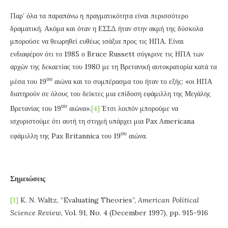
Παρ’ όλα τα παραπάνω η πραγματικότητα είναι περισσότερο
δραματική. Ακόμα και όταν η ΕΣΣΔ ήταν στην ακμή της δύσκολα
μπορούσε να θεωρηθεί ευθέως ισάξια προς τις ΗΠΑ. Είναι
ενδιαφέρον ότι το 1985 ο Bruce Russett σύγκρινε τις ΗΠΑ των
αρχών της δεκαετίας του 1980 με τη Βρετανική αυτοκρατορία κατά τα
ου
μέσα του 19
αιώνα και το συμπέρασμα του ήταν το εξής: «οι ΗΠΑ
διατηρούν σε όλους του δείκτες μια επίδοση εφάμιλλη της Μεγάλης
ου
Βρετανίας του 19
αιώνα».
[4]
Έτσι λοιπόν μπορούμε να
ισχυριστούμε ότι αυτή τη στιγμή υπάρχει μια Pax Americana
ου
εφάμιλλη της Pax Britannica του 19
αιώνα.
Σημειώσεις
[1]
K. Ν. Waltz, “Evaluating Theories”,
American Political
Science Review
, Vol. 91, No. 4 (December 1997), pp. 915-916