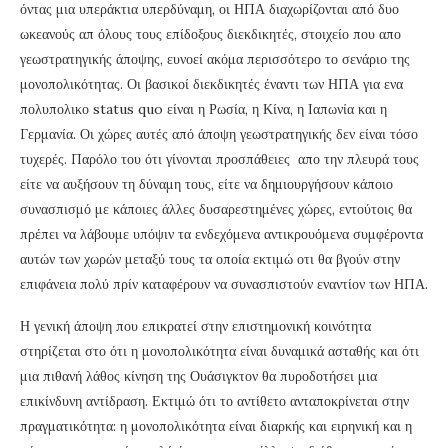
όντας μια υπεράκτια υπερδύναμη, οι ΗΠΑ διαχωρίζονται από δυο
ωκεανούς απ όλους τους επίδοξους διεκδικητές, στοιχείο που απο
γεωστρατηγικής άποψης, ευνοεί ακόμα περισσότερο το σενάριο της
μονοπολικότητας. Οι βασικοί διεκδικητές έναντι των ΗΠΑ για ενα
πολυπολικο status quo είναι η Ρωσία, η Κίνα, η Ιαπωνία και η
Γερμανία. Οι χώρες αυτές από άποψη γεωστρατηγικής δεν είναι τόσο
τυχερές. Παρόλο του ότι γίνονται προσπάθειες απο την πλευρά τους
είτε να αυξήσουν τη δύναμη τους, είτε να δημιουργήσουν κάποιο
συνασπισμό με κάποιες άλλες δυσαρεστημένες χώρες, εντούτοις θα
πρέπει να λάβουμε υπόψιν τα ενδεχόμενα αντικρουόμενα συμφέροντα
αυτών των χωρών μεταξύ τους τα οποία εκτιμώ οτι θα βγούν στην
επιφάνεια πολύ πρίν καταφέρουν να συνασπιστούν εναντίον των ΗΠΑ.
Η γενική άποψη που επικρατεί στην επιστημονική κοινότητα
στηρίζεται στο ότι η μονοπολικότητα είναι δυναμικά ασταθής και ότι
μια πιθανή λάθος κίνηση της Ουάσιγκτον θα πυροδοτήσει μια
επικίνδυνη αντίδραση. Εκτιμώ ότι το αντίθετο ανταποκρίνεται στην
πραγματικότητα: η μονοπολικότητα είναι διαρκής και ειρηνική και η