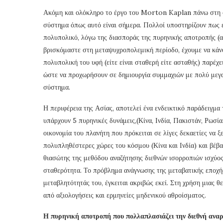
Ακόμη και ολόκληρο το έργο του Morton Kaplan πάνω στη συ
σύστημα όπως αυτό είναι σήμερα. Πολλοί υποστηρίζουν πως ε
πολυπολικό, λόγω της διασποράς της πυρηνικής αποτροπής (α
βρισκόμαστε στη μεταψυχροπολεμική περίοδο, έχουμε να κάν
πολυπολική του υφή (είτε είναι σταθερή είτε ασταθής) παρέχε
ώστε να προχωρήσουν σε δημιουργία συμμαχιών με πολύ μεγα
σύστημα.
Η περιφέρεια της Ασίας, αποτελεί ένα ενδεικτικό παράδειγμα 
υπάρχουν 5 πυρηνικές δυνάμεις,(Κίνα, Ινδία, Πακιστάν, Ρωσία
οικονομία του πλανήτη που πρόκειται σε λίγες δεκαετίες να ξε
πολυπληθέστερες χώρες του κόσμου (Κίνα και Ινδία) και βέβ
θιασώτης της μεθόδου αναζήτησης διεθνών ισορροπιών ισχύος
σταθερότητα. Το πρόβλημα ανάγνωσης της μεταβατικής εποχή
μεταβλητότητάς του, έγκειται ακριβώς εκεί. Στη χρήση μιας 
από αξιολογήσεις και ερμηνείες μηδενικού αθροίσματος.
Η πυρηνική αποτροπή που πολλαπλασιάζει την διεθνή αναρ