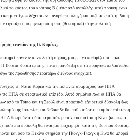
 τελικά το κόστος του κράτους Β (μέσα από ανταλλάγματα) προκειμένου
 και μαστίγιο» δέχεται ανεπανόρθωτη πληγή και μαζί με αυτό, η ίδια η
 να φτιάξει η πυρηνική αποτροπή (θεωρητικά) στην πολιτική
είρηση εναντίον της Β. Κορέας;
διατηρεί κανέναν συντελεστή ισχύος, μπορεί να καθορίζει σε πολύ
Η Βόρεια Κορέα επίσης, είναι η απόδειξη οτι τα πυρηνικά οπλοστάσια
λόγω της προώθησης περαιτέρω διεθνούς αναρχίας).
 συνεχώς τη Νότια Κορέα και την Ιαπωνία, συμμάχους των ΗΠΑ.
πό τις ΗΠΑ σε στρατιωτικό επίπεδο. Αυτό σημαίνει πως οι ΗΠΑ θα
ν από το Τόκιο και τη Σεούλ είναι πρακτικά, εξαιρετικά δύσκολη έως
ξοπλισμό της Ιαπωνίας και βέβαια δε θα επιθυμούσε σε καμία περίπτωση
ΗΠΑ θεωρούν οτι όσο περισσότερο ισχυροποιείται η Κίνα, (κυρίως ο
ύ) τόσο πιο δύσκολη θα είναι μια επιχείρηση κατά της Βορείου Κορέας.
ίονας και όσο το Πεκίνο στηρίζει την Πιονγκ-Γιανγκ η Κίνα θα μπορεί