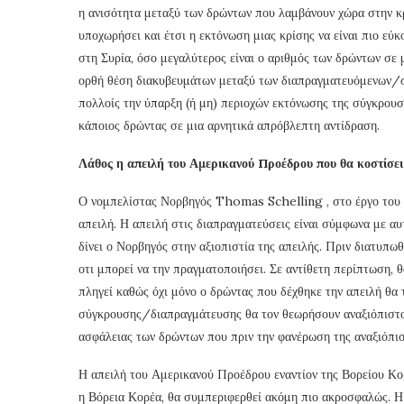
η ανισότητα μεταξύ των δρώντων που λαμβάνουν χώρα στην κρί
υποχωρήσει και έτσι η εκτόνωση μιας κρίσης να είναι πιο εύ
στη Συρία, όσο μεγαλύτερος είναι ο αριθμός των δρώντων σε 
ορθή θέση διακυβευμάτων μεταξύ των διαπραγματευόμενων/σ
πολλοίς την ύπαρξη (ή μη) περιοχών εκτόνωσης της σύγκρουση
κάποιος δρώντας σε μια αρνητικά απρόβλεπτη αντίδραση.
Λάθος η απειλή του Αμερικανού Προέδρου που θα κοστίσει
Ο νομπελίστας Νορβηγός Thomas Schelling , στο έργο του «
απειλή. Η απειλή στις διαπραγματεύσεις είναι σύμφωνα με α
δίνει ο Νορβηγός στην αξιοπιστία της απειλής. Πριν διατυπωθε
οτι μπορεί να την πραγματοποιήσει. Σε αντίθετη περίπτωση, θ
πληγεί καθώς όχι μόνο ο δρώντας που δέχθηκε την απειλή θα τ
σύγκρουσης/διαπραγμάτευσης θα τον θεωρήσουν αναξιόπιστο 
ασφάλειας των δρώντων που πριν την φανέρωση της αναξιόπισ
Η απειλή του Αμερικανού Προέδρου εναντίον της Βορείου Κορέ
η Βόρεια Κορέα, θα συμπεριφερθεί ακόμη πιο ακροσφαλώς. Η 