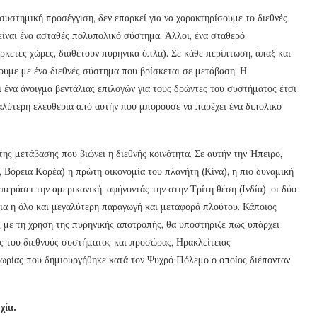
στημική προσέγγιση, δεν επαρκεί για να χαρακτηρίσουμε το διεθνές
ίναι ένα ασταθές πολυπολικό σύστημα. Άλλοι, ένα σταθερό
ρκετές χώρες, διαθέτουν πυρηνικά όπλα). Σε κάθε περίπτωση, άπαξ και
ουμε με ένα διεθνές σύστημα που βρίσκεται σε μετάβαση. Η
ι ένα άνοιγμα βεντάλιας επιλογών για τους δρώντες του συστήματος έτσι
λύτερη ελευθερία από αυτήν που μπορούσε να παρέχει ένα διπολικό
της μετάβασης που βιώνει η διεθνής κοινότητα. Σε αυτήν την Ήπειρο,
, Βόρεια Κορέα) η πρώτη οικονομία του πλανήτη (Κίνα), η πιο δυναμική
περάσει την αμερικανική, αφήνοντάς την στην Τρίτη θέση (Ινδία), οι δύο
αια η όλο και μεγαλύτερη παραγωγή και μεταφορά πλούτου. Κάποιος
 με τη χρήση της πυρηνικής αποτροπής, θα υποστήριζε πως υπάρχει
ς του διεθνούς συστήματος και προσώρας, Ηρακλείτειας
θεωρίας που δημιουργήθηκε κατά τον Ψυχρό Πόλεμο ο οποίος διέπονταν
χία.