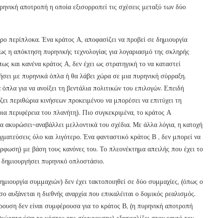
υρηνική αποτροπή η οποία εξισορροπεί τις σχέσεις μεταξύ των δύο
ερο περίπλοκα. Ένα κράτος Α, αποφασίζει να προβεί σε δημιουργία
ως η απόκτηση πυρηνικής τεχνολογίας για λογαριασμό της σκληρής
όπως και κανένα κράτος Α, δεν έχει ως στρατηγική το να καταστεί
ήσει με πυρηνικά όπλα ή θα λάβει χώρα σε μια πυρηνική σύρραξη.
όπλα για να ανοίξει τη βεντάλια πολιτικών του επιλογών. Επειδή
ζει περιθώρια κινήσεων προκειμένου να μπορέσει να επιτύχει τη
οια περιφέρεια του πλανήτη). Πιο συγκεκριμένα, το κράτος Α
να ακυρώσει-αναβάλλει μελλοντικά του σχέδια. Με άλλα λόγια, η κατοχή
γματεύσεις όλο και λιγότερο. Ένα φανταστικό κράτος Β , δεν μπορεί να
φωση) με βάση τους κανόνες του. Το πλεονέκτημα απειλής που έχει το
Α δημιουργήσει πυρηνικό οπλοστάσιο.
μιουργία συμμαχιών) δεν έχει τακτοποιηθεί σε δύο συμμαχίες, (όπως ο
 αυξάνεται η διεθνής αναρχία που επικαλέιται ο δομικός ρεαλισμός.
ρουση δεν είναι συμφέρουσα για το κράτος Β, (η πυρηνική αποτροπή
θεώρητα ύψη το κόστος της σύγκρουσης) εξασφαλίζει στον εαυτό του