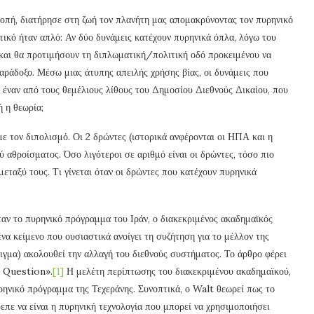
πή, διατήρησε στη ζωή τον πλανήτη μας απομακρύνοντας τον πυρηνικό
κό ήταν απλό: Αν δύο δυνάμεις κατέχουν πυρηνικά όπλα, λόγω του
 και θα προτιμήσουν τη διπλωματική/πολιτική οδό προκειμένου να
παράδοξο. Μέσω μιας άτυπης απειλής χρήσης βίας, οι δυνάμεις που
έναν από τους θεμέλιους λίθους του Δημοσίου Διεθνούς Δικαίου, που
ή η θεωρία;
 τον διπολισμό. Οι 2 δρώντες (ιστορικά ανφέρονται οι ΗΠΑ και η
αθροίσματος. Όσο λιγότεροι σε αριθμό είναι οι δρώντες, τόσο πιο
εταξύ τους. Τι γίνεται όταν οι δρώντες που κατέχουν πυρηνικά
ταν το πυρηνικό πρόγραμμα του Ιράν, ο διακεκριμένος ακαδημαϊκός
 κείμενο που ουσιαστικά ανοίγει τη συζήτηση για το μέλλον της
ιγμα) ακολουθεί την αλλαγή του διεθνούς συστήματος. Το άρθρο φέρει
t Question».
[1]
Η μελέτη περίπτωσης του διακεκριμένου ακαδημαϊκού,
ρηνικό πρόγραμμα της Τεχεράνης. Συνοπτικά, ο Walt θεωρεί πως το
επε να είναι η πυρηνική τεχνολογία που μπορεί να χρησιμοποιήσει