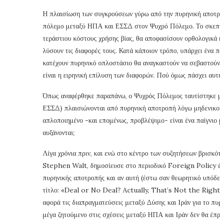
Η πλαισίωση των συγκρούσεων γύρω από την πυρηνική αποτρο
πόλεμο μεταξύ ΗΠΑ και ΕΣΣΔ στον Ψυχρό Πόλεμο. Το σκεπτι
τεράστιου κόστους χρήσης βίας, θα αποφασίσουν ορθολογικά
λύσουν τις διαφορές τους. Κατά κάποιον τρόπο, υπάρχει ένα 
κατέχουν πυρηνικό οπλοστάσιο θα αναγκαστούν να σεβαστούν 
είναι η ειρηνική επίλυση των διαφορών. Πού όμως πάσχει αυτ
Όπως αναφέρθηκε παραπάνω, ο Ψυχρός Πόλεμος ταυτίστηκε με
ΕΣΣΔ) πλαισιώνονται από πυρηνική αποτροπή λόγω μηδενικού 
απλοποιημένο -και επομένως, προβλέψιμο- είναι ένα παίγνιο μ
αυξάνονται;
Λίγα χρόνια πριν, και ενώ στο κέντρο των συζητήσεων βρισκό
Stephen Walt, δημοσίευσε στο περιοδικό Foreign Policy ένα
πυρηνικής αποτροπής και αν αυτή (έστω σαν θεωρητικό υπόδε
τίτλο: «Deal or No Deal? Actually, That’s Not the Righ
αφορά τις διαπραγματεύσεις μεταξύ Δύσης και Ιράν για το πυ
μέγα ζητούμενο στις σχέσεις μεταξύ ΗΠΑ και Ιράν δεν θα έπρ