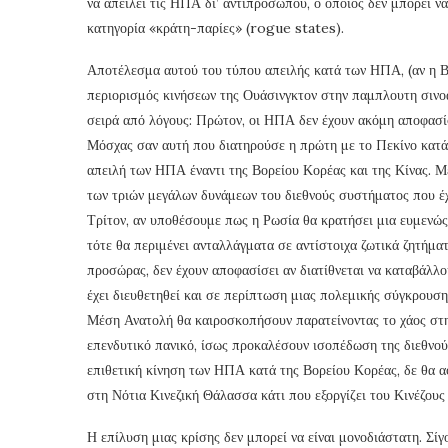
να απειλεί τις ΗΠΑ δι’ αντιπροσώπου, ο οποίος δεν μπορεί ν
κατηγορία «κράτη-παρίες» (rogue states).
Αποτέλεσμα αυτού του τύπου απειλής κατά των ΗΠΑ, (αν η Βό
περιορισμός κινήσεων της Ουάσινγκτον στην παμπλουτη σινο
σειρά από λόγους: Πρώτον, οι ΗΠΑ δεν έχουν ακόμη αποφασίσ
Μόσχας σαν αυτή που διατηρούσε η πρώτη με το Πεκίνο κατά 
απειλή των ΗΠΑ έναντι της Βορείου Κορέας και της Κίνας. Μ
των τριών μεγάλων δυνάμεων του διεθνούς συστήματος που έχ
Τρίτον, αν υποθέσουμε πως η Ρωσία θα κρατήσει μια ευμενώ
τότε θα περιμένει ανταλλάγματα σε αντίστοιχα ζωτικά ζητήμ
προσώρας, δεν έχουν αποφασίσει αν διατίθνεται να καταβάλλο
έχει διευθετηθεί και σε περίπτωση μιας πολεμικής σύγκρουσ
Μέση Ανατολή θα καιροσκοπήσουν παρατείνοντας το χάος στη
επενδυτικό πανικό, ίσως προκαλέσουν ισοπέδωση της διεθνού
επιθετική κίνηση των ΗΠΑ κατά της Βορείου Κορέας, δε θα α
στη Νότια Κινεζική Θάλασσα κάτι που εξοργίζει του Κινέζους 
Η επίλυση μιας κρίσης δεν μπορεί να είναι μονοδιάστατη. Σί