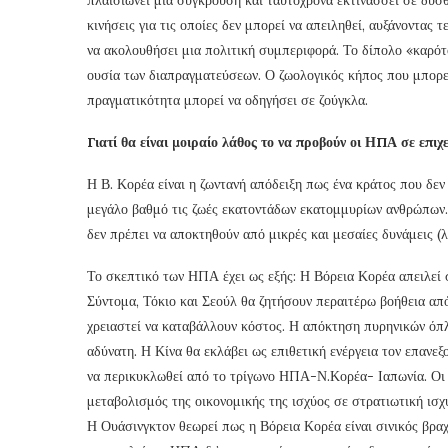
κινήσεις για τις οποίες δεν μπορεί να απειληθεί, αυξάνοντας
να ακολουθήσει μια πολιτική συμπεριφορά. Το δίπολο «καρότο
ουσία των διαπραγματεύσεων. Ο ζωολογικός κήπος που μπορεί
πραγματικότητα μπορεί να οδηγήσει σε ζούγκλα.
Γιατί θα είναι μοιραίο λάθος το να προβούν οι ΗΠΑ σε επιχ
Η Β. Κορέα είναι η ζωντανή απόδειξη πως ένα κράτος που δεν 
μεγάλο βαθμό τις ζωές εκατοντάδων εκατομμυρίων ανθρώπων. 
δεν πρέπει να αποκτηθούν από μικρές και μεσαίες δυνάμεις (
Το σκεπτικό των ΗΠΑ έχει ως εξής: Η Βόρεια Κορέα απειλεί
Σύντομα, Τόκιο και Σεούλ θα ζητήσουν περαιτέρω βοήθεια α
χρειαστεί να καταβάλλουν κόστος. Η απόκτηση πυρηνικών όπλω
αδύνατη. Η Κίνα θα εκλάβει ως επιθετική ενέργεια τον επανε
να περικυκλωθεί από το τρίγωνο ΗΠΑ-Ν.Κορέα- Ιαπωνία. Οι 
μεταβολισμός της οικονομικής της ισχύος σε στρατιωτική ισχ
Η Ουάσινγκτον θεωρεί πως η Βόρεια Κορέα είναι σινικός βραχ