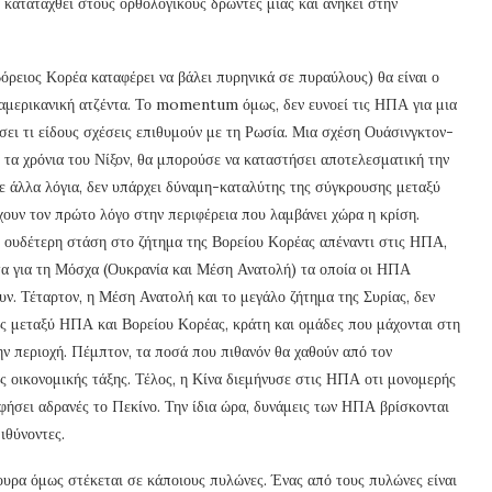
α καταταχθεί στους ορθολογικούς δρώντες μιας και ανήκει στην
ρειος Κορέα καταφέρει να βάλει πυρηνικά σε πυραύλους) θα είναι ο
αμερικανική ατζέντα. Το momentum όμως, δεν ευνοεί τις ΗΠΑ για μια
ει τι είδους σχέσεις επιθυμούν με τη Ρωσία. Μια σχέση Ουάσινγκτον-
τα χρόνια του Νίξον, θα μπορούσε να καταστήσει αποτελεσματική την
ε άλλα λόγια, δεν υπάρχει δύναμη-καταλύτης της σύγκρουσης μεταξύ
ουν τον πρώτο λόγο στην περιφέρεια που λαμβάνει χώρα η κρίση.
ς ουδέτερη στάση στο ζήτημα της Βορείου Κορέας απέναντι στις ΗΠΑ,
ατα για τη Μόσχα (Ουκρανία και Μέση Ανατολή) τα οποία οι ΗΠΑ
υν. Τέταρτον, η Μέση Ανατολή και το μεγάλο ζήτημα της Συρίας, δεν
ης μεταξύ ΗΠΑ και Βορείου Κορέας, κράτη και ομάδες που μάχονται στη
ν περιοχή. Πέμπτον, τα ποσά που πιθανόν θα χαθούν από τον
ς οικονομικής τάξης. Τέλος, η Κίνα διεμήνυσε στις ΗΠΑ οτι μονομερής
φήσει αδρανές το Πεκίνο. Την ίδια ώρα, δυνάμεις των ΗΠΑ βρίσκονται
ιθύνοντες.
γουρα όμως στέκεται σε κάποιους πυλώνες. Ένας από τους πυλώνες είναι