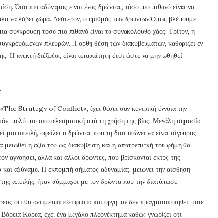
ση. Όσο πιο αδύναμος είναι ένας δρώντας, τόσο πιο πιθανό είναι να
κολο να λάβει χώρα. Δεύτερον, ο αριθμός των δρώντων.Όπως βλέπουμε
μια σύγκρουση τόσο πιο πιθανό είναι το συνακόλουθο χάος. Τρίτον, η
υγκρουόμενων πλευρών. Η ορθή θέση των διακυβευμάτων, καθορίζει εν
ς. Η ανεκτή διέξοδος είναι απαραίτητη έτσι ώστε να μην ωθηθεί
.
The Strategy of Conflict», έχει θέσει σαν κεντρική έννοια την
υτόν, πολύ πιο αποτελεσματική από τη χρήση της βίας. Μεγάλη σημασία
ί μια απειλή, οφείλει ο δρώντας που τη διατυπώνει να είναι σίγουρος
α μειωθεί η αξία του ως διακυβευτή και η αποτρεπιτκή του φήμη θα
ον αγνοήσει, αλλά και άλλοι δρώντες, που βρίσκονται εκτός της
και αδύναμο. Η εκπομπή σήματος αδυναμίας, μειώνει την αίσθηση
της απειλής, ήταν σύμμαχοι με τον δρώντα που την διατύπωσε.
ας οτι θα αντιμετωπίσει φωτιά και οργή, αν δεν πραγματοποιηθεί, τότε
Βόρεια Κορέα, έχει ένα μεγάλο πλεονέκτημα καθώς γνωρίζει οτι