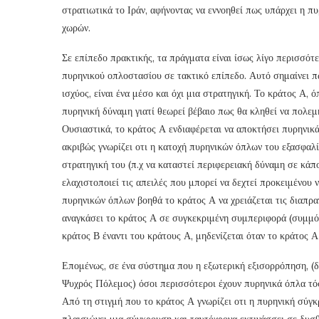
στρατιωτικά το Ιράν, αφήνοντας να εννοηθεί πως υπάρχει η π
χωρών.
Σε επίπεδο πρακτικής, τα πράγματα είναι ίσως λίγο περισσότ
πυρηνικού οπλοστασίου σε τακτικό επίπεδο. Αυτό σημαίνει π
ισχύος, είναι ένα μέσο και όχι μια στρατηγική. Το κράτος Α, 
πυρηνική δύναμη γιατί θεωρεί βέβαιο πως θα κληθεί να πολεμ
Ουσιαστικά, το κράτος Α ενδιαφέρεται να αποκτήσει πυρηνικά 
ακριβώς γνωρίζει οτι η κατοχή πυρηνικών όπλων του εξασφαλί
στρατηγική του (π.χ να καταστεί περιφερειακή δύναμη σε κάπ
ελαχιστοποιεί τις απειλές που μπορεί να δεχτεί προκειμένου 
πυρηνικών όπλων βοηθά το κράτος Α να χρειάζεται τις διαπρα
αναγκάσει το κράτος Α σε συγκεκριμένη συμπεριφορά (συμμόρ
κράτος Β έναντι του κράτους Α, μηδενίζεται όταν το κράτος 
Επομένως, σε ένα σύστημα που η εξωτερική εξισορρόπηση, (δη
Ψυχρός Πόλεμος) όσοι περισσότεροι έχουν πυρηνικά όπλα τόσο
Από τη στιγμή που το κράτος Α γνωρίζει οτι η πυρηνική σύγκ
πλαισιώνει μια σύγκρουση και ταυτόχρονα εκτινάσσει σε δυσ