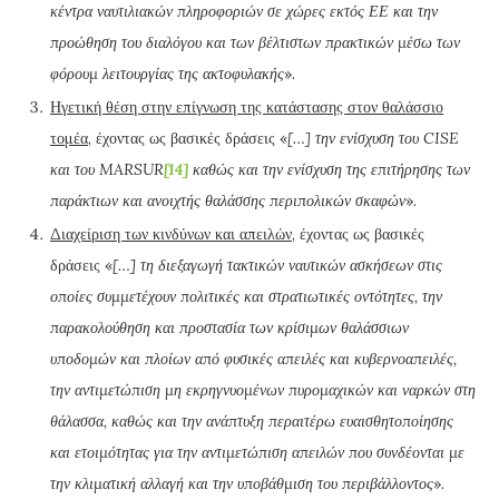
κέντρα ναυτιλιακών πληροφοριών σε χώρες εκτός ΕΕ και την
προώθηση του διαλόγου και των βέλτιστων πρακτικών μέσω των
φόρουμ λειτουργίας της ακτοφυλακής
».
Ηγετική θέση στην επίγνωση της κατάστασης στον θαλάσσιο
τομέα
, έχοντας ως βασικές δράσεις «
[…] την ενίσχυση του CISE
και του MARSUR
[14]
καθώς και την ενίσχυση της επιτήρησης των
παράκτιων και ανοιχτής θαλάσσης περιπολικών σκαφών
».
Διαχείριση των κινδύνων και απειλών
, έχοντας ως βασικές
δράσεις «
[…] τη διεξαγωγή τακτικών ναυτικών ασκήσεων στις
οποίες συμμετέχουν πολιτικές και στρατιωτικές οντότητες, την
παρακολούθηση και προστασία των κρίσιμων θαλάσσιων
υποδομών και πλοίων από φυσικές απειλές και κυβερνοαπειλές,
την αντιμετώπιση μη εκρηγνυομένων πυρομαχικών και ναρκών στη
θάλασσα, καθώς και την ανάπτυξη περαιτέρω ευαισθητοποίησης
και ετοιμότητας για την αντιμετώπιση απειλών που συνδέονται με
την κλιματική αλλαγή και την υποβάθμιση του περιβάλλοντος
».