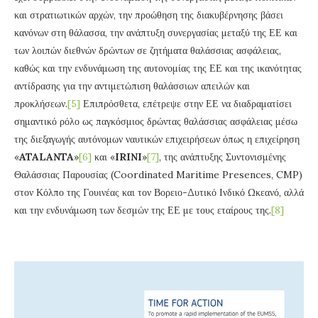
και στρατιωτικών αρχών, την προώθηση της διακυβέρνησης βάσει
κανόνων στη θάλασσα, την ανάπτυξη συνεργασίας μεταξύ της ΕΕ και
των λοιπών διεθνών δρώντων σε ζητήματα θαλάσσιας ασφάλειας,
καθώς και την ενδυνάμωση της αυτονομίας της ΕΕ και της ικανότητας
αντίδρασης για την αντιμετώπιση θαλάσσιων απειλών και
προκλήσεων.
[5]
Επιπρόσθετα, επέτρεψε στην ΕΕ να διαδραματίσει
σημαντικό ρόλο ως παγκόσμιος δρώντας θαλάσσιας ασφάλειας μέσω
της διεξαγωγής αυτόνομων ναυτικών επιχειρήσεων όπως η επιχείρηση
«
ATALANTA
»
[6]
και «
IRINI
»
[7]
, της ανάπτυξης Συντονισμένης
Θαλάσσιας Παρουσίας (Coordinated Maritime Presences, CMP)
στον Κόλπο της Γουινέας και τον Βορειο-Δυτικό Ινδικό Ωκεανό, αλλά
και την ενδυνάμωση των δεσμών της ΕΕ με τους εταίρους της.
[8]