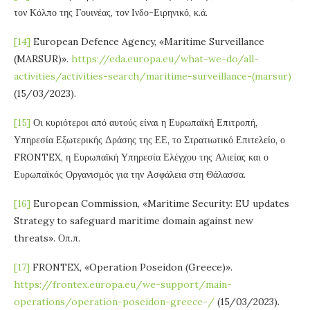
τον Κόλπο της Γουινέας, τον Ινδο-Ειρηνικό, κ.ά.
[14]
European Defence Agency, «Maritime Surveillance
(MARSUR)».
https://eda.europa.eu/what-we-do/all-
activities/activities-search/maritime-surveillance-(marsur)
(15/03/2023).
[15]
Οι κυριότεροι από αυτούς είναι η Ευρωπαϊκή Επιτροπή,
Υπηρεσία Εξωτερικής Δράσης της ΕΕ, το Στρατιωτικό Επιτελείο, ο
FRONTEX, η Ευρωπαϊκή Υπηρεσία Ελέγχου της Αλιείας και ο
Ευρωπαϊκός Οργανισμός για την Ασφάλεια στη Θάλασσα.
[16]
European Commission, «Maritime Security: EU updates
Strategy to safeguard maritime domain against new
threats». Οπ.π.
[17]
FRONTEX, «Operation Poseidon (Greece)».
https://frontex.europa.eu/we-support/main-
operations/operation-poseidon-greece-/
(15/03/2023).