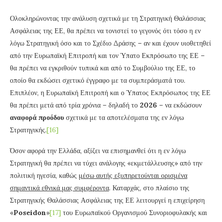
Ολοκληρώνοντας την ανάλυση σχετικά με τη Στρατηγική Θαλάσσιας
Ασφάλειας της ΕΕ, θα πρέπει να τονιστεί το γεγονός ότι τόσο η εν
λόγω Στρατηγική όσο και το Σχέδιο Δράσης – αν και έχουν υιοθετηθεί
από την Ευρωπαϊκή Επιτροπή και τον Ύπατο Εκπρόσωπο της ΕΕ –
θα πρέπει να εγκριθούν τυπικά και από το Συμβούλιο της ΕΕ, το
οποίο θα εκδώσει σχετικό έγγραφο με τα συμπεράσματά του.
Επιπλέον, η Ευρωπαϊκή Επιτροπή και ο Ύπατος Εκπρόσωπος της ΕΕ
θα πρέπει μετά από τρία χρόνια – δηλαδή το
2026
– να εκδώσουν
αναφορά προόδου
σχετικά με τα αποτελέσματα της εν λόγω
Στρατηγικής.
[16]
Όσον αφορά την Ελλάδα, αξίζει να επισημανθεί ότι η εν λόγω
Στρατηγική θα πρέπει να τύχει ανάλογης «εκμετάλλευσης» από την
πολιτική ηγεσία, καθώς
μέσω αυτής εξυπηρετούνται ορισμένα
σημαντικά εθνικά μας συμφέροντα
. Καταρχάς, στο πλαίσιο της
Στρατηγικής Θαλάσσιας Ασφάλειας της ΕΕ λειτουργεί η επιχείρηση
«
Poseidon
»
[17]
του Ευρωπαϊκού Οργανισμού Συνοριοφυλακής και