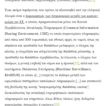
Πολεμικού Ναυτικού, Αρχιπλοίαρχος Στυλιανός Δημόπουλος.
[21]
Ένας ακόμα παράγοντας που πρέπει να αξιοποιηθεί από την ελληνική
πλευρά είναι ο
διαμοιρασμός των πληροφοριών μεταξύ των κρατών-
μελών της ΕΕ
, ο οποίος πραγματοποιείται μέσω του Κοινού
Περιβάλλοντος Ανταλλαγής Πληροφοριών (Common Information
Sharing Environment, CISE) το οποίο συγκεντρώνει πληροφορίες
από πάνω από 300 ευρωπαϊκές και εθνικές αρχές σε τομείς όπως «
η
ασφάλεια και προστασία των θαλάσσιων μεταφορών, ο έλεγχος της
αλιείας, η ετοιμότητα και αντιμετώπιση της θαλάσσιας ρύπανσης, η
προστασία του θαλάσσιου περιβάλλοντος, τα τελωνεία, ο έλεγχος των
συνόρων, η γενική επιβολή του νόμου και η άμυνα
»
[22]
, αλλά και του
συστήματος Θαλάσσιας Επιτήρησης (Maritime Surveillance,
MARSUR) το οποίο «
[…] επιτρέπει το διάλογο μεταξύ των
ευρωπαϊκών συστημάτων ναυτιλιακών πληροφοριών […] και αποσκοπεί
στη βελτίωση της κοινής “αναγνωρισμένης θαλάσσιας εικόνας”,
διευκολύνοντας την ανταλλαγή επιχειρησιακών ναυτιλιακών
πληροφοριών και υπηρεσιών, όπως θέσεις πλοίων, ίχνη, δεδομένα
αναγνώρισης, συνομιλίες ή εικόνες
».
[23]