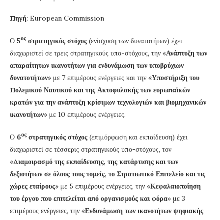
Πηγή
: European Commission
ος
Ο
5
στρατηγικός στόχος
(ενίσχυση των δυνατοτήτων) έχει
διαχωριστεί σε τρεις στρατηγικούς υπο-στόχους, την «
Ανάπτυξη των
απαραίτητων ικανοτήτων για ενδυνάμωση των υποβρύχιων
δυνατοτήτων
» με 7 επιμέρους ενέργειες και την «
Υποστήριξη του
Πολεμικού Ναυτικού και της Ακτοφυλακής των ευρωπαϊκών
κρατών για την ανάπτυξη κρίσιμων τεχνολογιών και βιομηχανικών
ικανοτήτων
» με 10 επιμέρους ενέργειες.
ος
Ο
6
στρατηγικός στόχος
(επιμόρφωση και εκπαίδευση) έχει
διαχωριστεί σε τέσσερις στρατηγικούς υπο-στόχους, τον
«
Διαμοιρασμό της εκπαίδευσης, της κατάρτισης και των
δεξιοτήτων σε όλους τους τομείς, το Στρατιωτικό Επιτελείο και τις
χώρες εταίρους
» με 5 επιμέρους ενέργειες, την «
Κεφαλαιοποίηση
του έργου που επιτελείται από οργανισμούς και φόρα
» με 3
επιμέρους ενέργειες, την «
Ενδυνάμωση των ικανοτήτων ψηφιακής