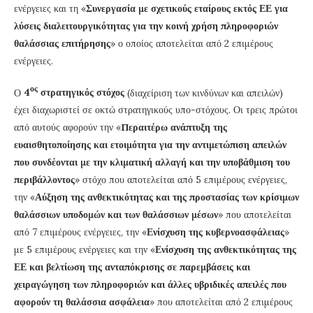
ενέργειες και τη «
Συνεργασία με σχετικούς εταίρους εκτός ΕΕ για
λύσεις διαλειτουργικότητας για την κοινή χρήση πληροφοριών
θαλάσσιας επιτήρησης
» ο οποίος αποτελείται από 2 επιμέρους
ενέργειες.
ος
Ο
4
στρατηγικός στόχος
(διαχείριση των κινδύνων και απειλών)
έχει διαχωριστεί σε οκτώ στρατηγικούς υπο-στόχους. Οι τρεις πρώτοι
από αυτούς αφορούν την «
Περαιτέρω ανάπτυξη της
ευαισθητοποίησης και ετοιμότητα για την αντιμετώπιση απειλών
που συνδέονται με την κλιματική αλλαγή και την υποβάθμιση του
περιβάλλοντος
» στόχο που αποτελείται από 5 επιμέρους ενέργειες,
την «
Αύξηση της ανθεκτικότητας και της προστασίας των κρίσιμων
θαλάσσιων υποδομών και των θαλάσσιων μέσων
» που αποτελείται
από 7 επιμέρους ενέργειες, την «
Ενίσχυση της κυβερνοασφάλειας
»
με 5 επιμέρους ενέργειες και την «
Ενίσχυση της ανθεκτικότητας της
ΕΕ και βελτίωση της ανταπόκρισης σε παρεμβάσεις και
χειραγώγηση των πληροφοριών και άλλες υβριδικές απειλές που
αφορούν τη θαλάσσια ασφάλεια
» που αποτελείται από 2 επιμέρους