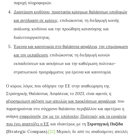
παροχή πληροφοριών.
Διαχείριση κινδύνου, προστασία κρίσιμων θαλάσσιων υποδομών
και αντίδραση σε κρίσεις
, επιδιώκοντας τη διεξαγωγή κοινής
ανάλυσης κινδύνου και την προώθηση κατανόησης και
διαλειτουργικότητας.
Έρευνα και καινοτομία στη θαλάσσια ασφάλεια, την επιμόρφωση
και την εκπαίδευση
, επιδιώκοντας τη διεξαγωγή κοινών
εκπαιδεύσεων και ασκήσεων και την καθιέρωση πολιτικο-
στρατιωτικού προγράμματος για έρευνα και καινοτομία.
Ο κύριος λόγος που οδήγησε την ΕΕ στην αναθεώρηση της
Στρατηγικής Θαλάσσιας Ασφάλειας το 2023, είναι αφενός η
αξιοσημείωτη αύξηση των απειλών και προκλήσεων ασφάλειας
που
παρατηρούνται στο σύγχρονο θαλάσσιο περιβάλλον και αφετέρου η
ανάγκη
εναρμόνισής της με τις υπόλοιπες Πολιτικές και τα εργαλεία
που έχει αναπτύξει η ΕΕ
και ιδιαιτέρως με τη
Στρατηγική Πυξίδα
(Strategic Compass).
[12]
Μερικές δε από τις αναδυόμενες απειλές