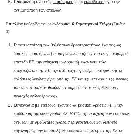
Εξασφάλιση σχετικής
επιμόρφωσης
και
εκπαίδευσης
για την
αντιμετώπιση των απειλών.
Επιπλέον καθορίζονται οι ακόλουθοι
6
Στρατηγικοί Στόχοι
(Εικόνα
3):
Εντατικοποίηση των θαλάσσιων δραστηριοτήτων
, έχοντας ως
βασικές δράσεις «
[…] τη διοργάνωση ετήσιας ναυτικής άσκησης σε
επίπεδο ΕΕ, την ενίσχυση των υφιστάμενων ναυτικών
επιχειρήσεων της ΕΕ, την ανάπτυξη περαιτέρω ακτοφυλακής σε
θαλάσσιες λεκάνες γύρω από την ΕΕ και την επέκταση της έννοιας
των συντονισμένων θαλάσσιων παρουσιών σε νέες θαλάσσιες
περιοχές ενδιαφέροντος
».
Συνεργασία με εταίρους
, έχοντας ως βασικές δράσεις «
[…] την
εμβάθυνση της συνεργασίας ΕΕ-ΝΑΤΟ, την ενίσχυση των εταιρικών
σχέσεων με ομοϊδεάτες χώρες, περιφερειακούς και διεθνείς
οργανισμούς, την αποστολή αξιωματικών συνδέσμων της ΕΕ σε