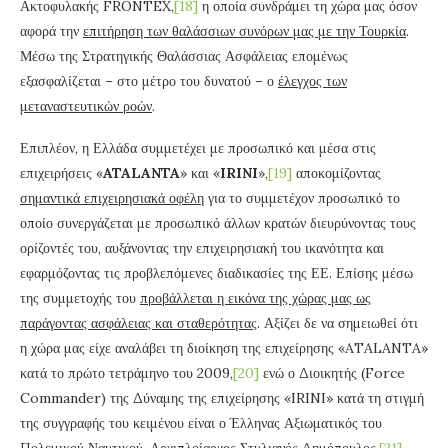
Ακτοφυλακής FRONTEX,
[18]
η οποία συνδράμει τη χώρα μας όσον
αφορά την
επιτήρηση των θαλάσσιων συνόρων μας με την Τουρκία
.
Μέσω της Στρατηγικής Θαλάσσιας Ασφάλειας επομένως
εξασφαλίζεται – στο μέτρο του δυνατού – ο
έλεγχος των
μεταναστευτικών ροών
.
Επιπλέον, η Ελλάδα συμμετέχει με προσωπικό και μέσα στις
επιχειρήσεις «
ATALANTA
» και «
IRINI
»,
[19]
αποκομίζοντας
σημαντικά επιχειρησιακά οφέλη
για το συμμετέχον προσωπικό το
οποίο συνεργάζεται με προσωπικό άλλων κρατών διευρύνοντας τους
ορίζοντές του, αυξάνοντας την επιχειρησιακή του ικανότητα και
εφαρμόζοντας τις προβλεπόμενες διαδικασίες της ΕΕ. Επίσης μέσω
της συμμετοχής του
προβάλλεται η εικόνα της χώρας μας ως
παράγοντας ασφάλειας και σταθερότητας
. Αξίζει δε να σημειωθεί ότι
η χώρα μας είχε αναλάβει τη διοίκηση της επιχείρησης «ATALANTA»
κατά το πρώτο τετράμηνο του 2009,
[20]
ενώ ο Διοικητής (Force
Commander) της Δύναμης της επιχείρησης «IRINI» κατά τη στιγμή
της συγγραφής του κειμένου είναι ο Έλληνας Αξιωματικός του