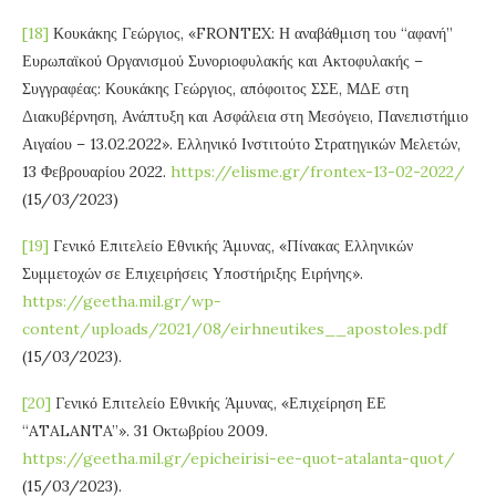
[18]
Κουκάκης Γεώργιος, «FRONTEX: Η αναβάθμιση του “αφανή”
Ευρωπαϊκού Οργανισμού Συνοριοφυλακής και Ακτοφυλακής –
Συγγραφέας: Κουκάκης Γεώργιος, απόφοιτος ΣΣΕ, ΜΔΕ στη
Διακυβέρνηση, Ανάπτυξη και Ασφάλεια στη Μεσόγειο, Πανεπιστήμιο
Αιγαίου – 13.02.2022». Ελληνικό Ινστιτούτο Στρατηγικών Μελετών,
13 Φεβρουαρίου 2022.
https://elisme.gr/frontex-13-02-2022/
(15/03/2023)
[19]
Γενικό Επιτελείο Εθνικής Άμυνας, «Πίνακας Ελληνικών
Συμμετοχών σε Επιχειρήσεις Υποστήριξης Ειρήνης».
https://geetha.mil.gr/wp-
content/uploads/2021/08/eirhneutikes__apostoles.pdf
(15/03/2023).
[20]
Γενικό Επιτελείο Εθνικής Άμυνας, «Επιχείρηση ΕΕ
“ATALANTA”». 31 Οκτωβρίου 2009.
https://geetha.mil.gr/epicheirisi-ee-quot-atalanta-quot/
(15/03/2023).