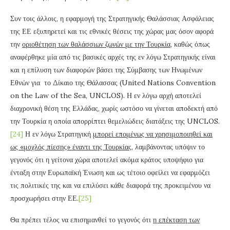
Συν τοις άλλοις, η εφαρμογή της Στρατηγικής Θαλάσσιας Ασφάλειας
της ΕΕ εξυπηρετεί και τις εθνικές θέσεις της χώρας μας όσον αφορά
την
οριοθέτηση των θαλάσσιων ζωνών με την Τουρκία
, καθώς όπως
αναφέρθηκε μία από τις βασικές αρχές της εν λόγω Στρατηγικής είναι
και η επίλυση των διαφορών βάσει της Σύμβασης των Ηνωμένων
Εθνών για το Δίκαιο της Θάλασσας (United Nations Convention
on the Law of the Sea, UNCLOS). Η εν λόγω αρχή αποτελεί
διαχρονική θέση της Ελλάδας, χωρίς ωστόσο να γίνεται αποδεκτή από
την Τουρκία η οποία απορρίπτει θεμελιώδεις διατάξεις της UNCLOS.
[24]
Η εν λόγω Στρατηγική
μπορεί επομένως να χρησιμοποιηθεί και
ως «μοχλός πίεσης» έναντι της Τουρκίας
, λαμβάνοντας υπόψιν το
γεγονός ότι η γείτονα χώρα αποτελεί ακόμα κράτος υποψήφιο για
ένταξη στην Ευρωπαϊκή Ένωση και ως τέτοιο οφείλει να εφαρμόζει
τις πολιτικές της και να επιλύσει κάθε διαφορά της προκειμένου να
προσχωρήσει στην ΕΕ.
[25]
Θα πρέπει τέλος να επισημανθεί το γεγονός ότι
η επέκταση των