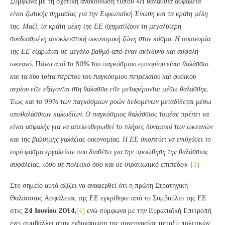
Σύμφωνα με τη σχετική ανακοίνωση τύπου «
Η θαλάσσια ασφάλεια
είναι ζωτικής σημασίας για την Ευρωπαϊκή Ένωση και τα κράτη μέλη
της. Μαζί, τα κράτη μέλη της ΕΕ σχηματίζουν τη μεγαλύτερη
συνδυασμένη αποκλειστική οικονομική ζώνη στον κόσμο. Η οικονομία
της ΕΕ εξαρτάται σε μεγάλο βαθμό από έναν ακίνδυνο και ασφαλή
ωκεανό. Πάνω από το 80% του παγκόσμιου εμπορίου είναι θαλάσσιο
και τα δύο τρίτα περίπου του παγκόσμιου πετρελαίου και φυσικού
αερίου είτε εξάγονται στη θάλασσα είτε μεταφέρονται μέσω θαλάσσης.
Έως και το 99% των παγκόσμιων ροών δεδομένων μεταδίδεται μέσω
υποθαλάσσιων καλωδίων. Ο παγκόσμιος θαλάσσιος τομέας πρέπει να
είναι ασφαλής για να απελευθερωθεί το πλήρες δυναμικό των ωκεανών
και της βιώσιμης γαλάζιας οικονομίας. Η ΕΕ σκοπεύει να ενισχύσει το
ευρύ φάσμα εργαλείων που διαθέτει για την προώθηση της θαλάσσιας
ασφάλειας, τόσο σε πολιτικό όσο και σε στρατιωτικό επίπεδο
».
[3]
Στο σημείο αυτό αξίζει να αναφερθεί ότι η πρώτη Στρατηγική
Θαλάσσιας Ασφάλειας της ΕΕ εγκρίθηκε από το Συμβούλιο της ΕΕ
στις
24 Ιουνίου 2014
,
[4]
ενώ σύμφωνα με την Ευρωπαϊκή Επιτροπή
έχει συμβάλλει στην ενδυνάμωση της συνεργασίας μεταξύ πολιτικών