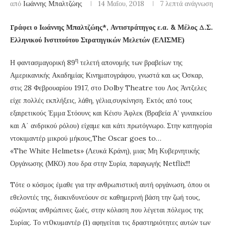
από
Ιωάννης Μπαλτζώης
14 Μαΐου, 2018
7 λεπτά ανάγνωση
Γράφει ο Ιωάννης Μπαλτζώης*, Αντιστράτηγος ε.α. & Μέλος Δ.Σ.
Ελληνικού Ινστιτούτου Στρατηγικών Μελετών (ΕΛΙΣΜΕ)
η
Η φαντασμαγορική 89
τελετή απονομής των βραβείων της
Αμερικανικής Ακαδημίας Κινηματογράφου, γνωστά και ως Όσκαρ,
στις 28 Φεβρουαρίου 1917, στο Dolby Theatre του Λος Άντζελες
είχε πολλές εκπλήξεις, λάθη, γέλια,συγκίνηση. Εκτός από τους
εξαιρετικούς Έμμα Στόουνς και Κέισυ Άφλεκ (Βραβεία Α’ γυναικείου
και Α΄ ανδρικού ρόλου) είχαμε και κάτι πρωτόγνωρο. Στην κατηγορία
ντοκιμαντέρ μικρού μήκους,
The
Oscar
goes
to
…
«
The
White
Helmets
» (Λευκά Κράνη), μιας Μη Κυβερνητικής
Οργάνωσης (ΜΚΟ) που δρα στην Συρία, παραγωγής
Netflix
!!!
Tότε ο κόσμος έμαθε για την ανθρωπιστική αυτή οργάνωση, όπου οι
εθελοντές της, διακινδυνεύουν σε καθημερινή βάση την ζωή τους,
σώζοντας ανθρώπινες ζωές, στην κόλαση που λέγεται πόλεμος της
Συρίας. Το ντ0κυμαντέρ (1) αφηγείται τις δραστηριότητες αυτών των