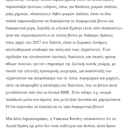
παρουσίαζαν ψεύτικες ειδήσεις, όπως για θανάτους μικρών παιδιών,
ρίψη χημικών, «διασώσεις» δήθεν μικρών παιδιών, όπου τα ίδια
παιδιά παρουσιάζονταν να διασώζονται σε διαφορετικά βίντεο και
διαφορετικά μέρη. Δηλαδή τα «Λευκά Κράνη» εκτός από «διασώστες»
ήταν και «πρωταγωνιστές» σε πολλά βίντεο με διάφορες δράσεις,
όπως αρχές του 2017 στο Χαλέπι, όπου οι Συριακές δυνάμεις
απελευθέρωναν σταδιακά την πόλη από τους τζιχαντιστές. Έτσι
σχεδίαζαν και υλοποιούσαν εικονικές διασώσεις και σκηνές φρίκης
αθώων πολιτών, για τον επηρεασμό της Δυτικής κοινής γνώμης, με
σκοπό την επίτευξη προσωρινής εκεχειρίας, για ανασύνταξη των
τζιχαντιστών και ανεφοδιασμό των σε όπλα, πυρομαχικά και μαχητές,
ώστε να αποφευχθεί η κατάληψη του Χαλεπίου, που τα βίντεο αυτά
μεταδίδονταν από όλα τα δυτικά ΜΜΕ. Έτσι είδαμε π.χ. «νεκρά
παιδάκια» μέσα στα αίματα, που μετά ήταν ζωντανά και χαμογελαστά.
Ή ένα κοριτσάκι να διασώζεται σε τρία διαφορετικά βίντεο!
Μια άλλη δημοσιογράφος, η Vanessa Beeley, αποκαλύπτει ότι τα
Λευκά Κράνη όχι μόνο δεν είναι ουδέτεροι και άοπλοι, αλλά δρουν