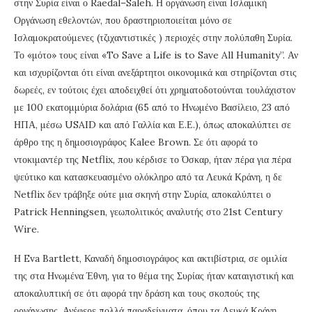
στην Συρία είναι ο
Raed
al
–
Saleh
. Η οργάνωση είναι Ισλαμική
Οργάνωση εθελοντών, που δραστηριοποιείται μόνο σε
Ισλαμοκρατούμενες (τζιχαντιστικές ) περιοχές στην πολύπαθη Συρία.
Το
«
μότο
»
τους είναι
«To Save a Life is to Save All Humanity”.
Αν
και ισχυρίζονται ότι είναι ανεξάρτητοι οικονομικά και στηρίζονται στις
δωρεές, εν τούτοις έχει αποδειχθεί ότι χρηματοδοτούνται τουλάχιστον
με 100 εκατομμύρια δολάρια (65 από το Ηνωμένο Βασίλειο, 23 από
ΗΠΑ, μέσω USAID και από Γαλλία και Ε.Ε.), όπως αποκαλύπτει σε
άρθρο της η δημοσιογράφος Kalee Brown. Σε ότι αφορά το
ντοκιμαντέρ της
Netflix
, που κέρδισε το Όσκαρ, ήταν πέρα για πέρα
ψεύτικο και κατασκευασμένο ολόκληρο από τα Λευκά Κράνη, η δε
Ν
etflix
δεν τράβηξε ούτε μια σκηνή στην Συρία, αποκαλύπτει ο
Patrick Henningsen, γεωπολιτικός αναλυτής στο 21st Century
Wire.
Η Eva Bartlett, Καναδή δημοσιογράφος και ακτιβίστρια, σε ομιλία
της στα Ηνωμένα Έθνη, για το θέμα της Συρίας ήταν καταιγιστική και
αποκαλυπτική σε ότι αφορά την δράση και τους σκοπούς της
οργάνωσης. Ανέφερε πολλά παραδείγματα, όπου τα Λευκά Κράνη