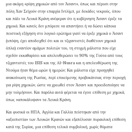
μια ακόμη «ρίψη χημικών από τον Άσαντ», όπως και πέρυσι στην
πόλη Χαν Σεϊχούν στην επαρχία Ιντλίμπ, με δεκάδες νεκρούς, όπου
και πάλι τα Λευκά Κράνη ανέφεραν ότι η κυβέρνηση Άσαντ έριξε τα
χημικά. Και κανείς δεν μπόρεσε να απαντήσει ή να δώσει κάποια
πειστική εξήγηση στο λογικό ερώτημα γιατί να έριξε χημικά ο Άσαντ
(υπόψη, έχει αποδειχθεί ότι και οι τζιχαντιστές διαθέτουν χημικά
όπλα) εναντίον αμάχων πολιτών του, τη στιγμή μάλιστα που είχε
σχεδόν εκκαθαρίσει και απελευθερώσει το 90% της Γούτα από τους
τζιχαντιστές του ISIS και της
Al
–
Nusra
και η απελευθέρωση της
Ντούμα ήταν θέμα ωρών ή ημερών; Και μάλιστα είχε προηγηθεί
ανακοίνωση της Ρωσίας, περί επικείμενης προβοκάτσιας στην περιοχή
για ρίψη χημικών, ώστε να χρεωθεί στον Άσαντ και προειδοποίησε να
μην τολμήσουν. Και παρόλα αυτά φέρεται να έγινε επίθεση με χημικά,
όπως «αποκάλυψαν» τα Λευκά Κράνη.
Και φυσικά οι ΗΠΑ, Αγγλία και Γαλλία πείστηκαν από την
«αξιοπιστία» των Λευκών Κρανών και εξαπέλυσαν πυραυλική επίθεση
κατά της Συρίας, μια επίθεση τελικά συμβολική, χωρίς θύματα