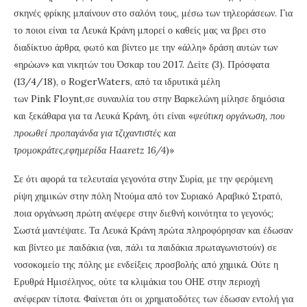
σκηνές φρίκης μπαίνουν στο σαλόνι τους, μέσω των τηλεοράσεων. Για
το ποιοι είναι τα Λευκά Κράνη μπορεί ο καθείς μας να βρει στο
διαδίκτυο άρθρα, φωτό και βίντεο με την «άλλη» δράση αυτών των
«ηρώων» και νικητών του Όσκαρ του 2017. Δείτε (3). Πρόσφατα
(13/4/18), ο
Roger
Waters
, από τα ιδρυτικά μέλη
των
Pink
Floynt
,σε συναυλία του στην Βαρκελώνη μίλησε δημόσια
και ξεκάθαρα για τα Λευκά Κράνη, ότι είναι «
ψεύτικη οργάνωση, που
προωθεί προπαγάνδα για τζιχαντιστές και
τρομοκράτες,εφημερίδα
Haaretz
16/4
)»
Σε ότι αφορά τα τελευταία γεγονότα στην Συρία, με την φερόμενη
ρίψη χημικών στην πόλη Ντούμα από τον Συριακό Αραβικό Στρατό,
ποια οργάνωση πρώτη ανέφερε στην διεθνή κοινότητα το γεγονός;
Σωστά μαντέψατε. Τα Λευκά Κράνη πρώτα πληροφόρησαν και έδωσαν
και βίντεο με παιδάκια (ναι, πάλι τα παιδάκια πρωταγωνιστούν) σε
νοσοκομείο της πόλης με ενδείξεις προσβολής από χημικά. Ούτε η
Ερυθρά Ημισέληνος, ούτε τα κλιμάκια του ΟΗΕ στην περιοχή
ανέφεραν τίποτα. Φαίνεται ότι οι χρηματοδότες των έδωσαν εντολή για