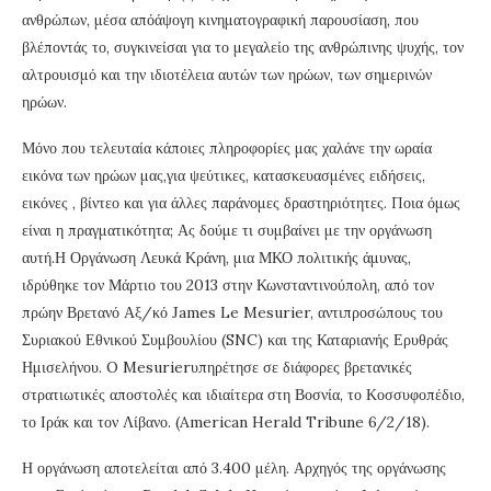
ανθρώπων, μέσα απόάψογη κινηματογραφική παρουσίαση, που
βλέποντάς το, συγκινείσαι για το μεγαλείο της ανθρώπινης ψυχής, τον
αλτρουισμό και την ιδιοτέλεια αυτών των ηρώων, των σημερινών
ηρώων.
Μόνο που τελευταία κάποιες πληροφορίες μας χαλάνε την ωραία
εικόνα των ηρώων μας,για ψεύτικες, κατασκευασμένες ειδήσεις,
εικόνες , βίντεο και για άλλες παράνομες δραστηριότητες. Ποια όμως
είναι η πραγματικότητα; Ας δούμε τι συμβαίνει με την οργάνωση
αυτή.Η Οργάνωση Λευκά Κράνη, μια ΜΚΟ πολιτικής άμυνας,
ιδρύθηκε τον Μάρτιο του 2013 στην Κωνσταντινούπολη, από τον
πρώην Βρετανό Αξ/κό James Le Mesurier, αντιπροσώπους του
Συριακού Εθνικού Συμβουλίου (SNC) και της Καταριανής Ερυθράς
Ημισελήνου. O Mesurierυπηρέτησε σε διάφορες βρετανικές
στρατιωτικές αποστολές και ιδιαίτερα στη Βοσνία, το Κοσσυφοπέδιο,
το Ιράκ και τον Λίβανο. (American Herald Tribune 6/2/18).
Η οργάνωση αποτελείται από 3.400 μέλη. Αρχηγός της οργάνωσης