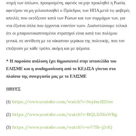
«τιμή των όπλων», προορισμένη, αφενός να μην προκληθεί η Ρωσία,
αφετέρου να μη γελοιοποιηθεί ο Πρόεδρος των ΗΠΑ,μετά τις φοβερές
απειλές που εκτόξευσε κατά των Ρώσων και των συμμάχων των, για
«τα έξυπνα όπλα που έρχονται εναντίον των». Διαπιστώνουμε τελικά
ότι οι μπαρουτοκαπνισμένοι στρατηγοί είναι κατά του πολέμου
γενικά, σε αντίθεση με τα «άκαπνα» γεράκια της πολιτικής, που τον
επιζητούν με κάθε τρόπο, ακόμη και με ψέματα.
* Η παρούσα ανάλυση έχει δημοσιευτεί στην ιστοσελίδα του
ΕΛΙΣΜΕ και η αναδημοσίευση από το ΚΕΔΙΣΑ γίνεται στα
πλαίσια της συνεργασία μας με το ΕΛΙΣΜΕ
ΠΗΓΕΣ
(1)
https://www.youtube.com/watch?v=3wj4ncIEDxw
(2)
https://www.youtube.com/watch?v=NQL3rX6xWRg
(3)
https://www.youtube.com/watch?v=wV75b-j2vIQ