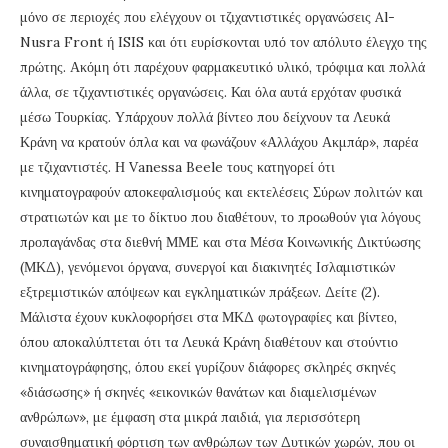
μόνο σε περιοχές που ελέγχουν οι τζιχαντιστικές οργανώσεις Al-
Nusra Front ή ISIS και ότι ευρίσκονται υπό τον απόλυτο έλεγχο της
πρώτης. Ακόμη ότι παρέχουν φαρμακευτικό υλικό, τρόφιμα και πολλά
άλλα, σε τζιχαντιστικές οργανώσεις. Και όλα αυτά ερχόταν φυσικά
μέσω Τουρκίας. Υπάρχουν πολλά βίντεο που δείχνουν τα Λευκά
Κράνη να κρατούν όπλα και να φωνάζουν «Αλλάχου Ακμπάρ», παρέα
με τζιχαντιστές. Η Vanessa Beele τους κατηγορεί ότι
κινηματογραφούν αποκεφαλισμούς και εκτελέσεις Σύρων πολιτών και
στρατιωτών και με το δίκτυο που διαθέτουν, το προωθούν για λόγους
προπαγάνδας στα διεθνή ΜΜΕ και στα Μέσα Κοινωνικής Δικτύωσης
(ΜΚΔ), γενόμενοι όργανα, συνεργοί και διακινητές Ισλαμιστικών
εξτρεμιστικών απόψεων και εγκληματικών πράξεων. Δείτε (2).
Μάλιστα έχουν κυκλοφορήσει στα ΜΚΔ φωτογραφίες και βίντεο,
όπου αποκαλύπτεται ότι τα Λευκά Κράνη διαθέτουν και στούντιο
κινηματογράφησης, όπου εκεί γυρίζουν διάφορες σκληρές σκηνές
«διάσωσης» ή σκηνές «εικονικών θανάτων και διαμελισμένων
ανθρώπων», με έμφαση στα μικρά παιδιά, για περισσότερη
συναισθηματική φόρτιση των ανθρώπων των Δυτικών χωρών, που οι