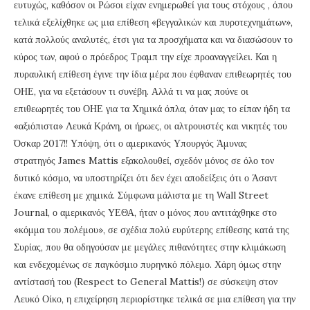
ευτυχώς, καθόσον οι Ρώσοι είχαν ενημερωθεί για τους στόχους , όπου
τελικά εξελίχθηκε ως μια επίθεση «βεγγαλικών και πυροτεχνημάτων»,
κατά πολλούς αναλυτές, έτσι για τα προσχήματα και να διασώσουν το
κύρος των, αφού ο πρόεδρος Τραμπ την είχε προαναγγείλει. Και η
πυραυλική επίθεση έγινε την ίδια μέρα που έφθαναν επιθεωρητές του
ΟΗΕ, για να εξετάσουν τι συνέβη. Αλλά τι να μας πούνε οι
επιθεωρητές του ΟΗΕ για τα Χημικά όπλα, όταν μας το είπαν ήδη τα
«αξιόπιστα» Λευκά Κράνη, οι ήρωες, οι αλτρουιστές και νικητές του
Όσκαρ 2017!! Υπόψη, ότι ο αμερικανός Υπουργός Άμυνας
στρατηγός James Mattis εξακολουθεί, σχεδόν μόνος σε όλο τον
δυτικό κόσμο, να υποστηρίζει ότι δεν έχει αποδείξεις ότι ο Άσαντ
έκανε επίθεση με χημικά. Σύμφωνα μάλιστα με τη Wall Street
Journal, ο αμερικανός ΥΕΘΑ, ήταν ο μόνος που αντιτάχθηκε στο
«κόμμα του πολέμου», σε σχέδια πολύ ευρύτερης επίθεσης κατά της
Συρίας, που θα οδηγούσαν με μεγάλες πιθανότητες στην κλιμάκωση
και ενδεχομένως σε παγκόσμιο πυρηνικό πόλεμο. Χάρη όμως στην
αντίστασή του (Respect to General Mattis!) σε σύσκεψη στον
Λευκό Οίκο, η επιχείρηση περιορίστηκε τελικά σε μια επίθεση για την