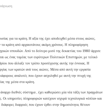
ανάγνωση
σίας για τα κράτη. Η αξία της έχει αποδειχθεί μέσα στους αιώνες,
αν τα κράτη από αρχαιοτάτους ακόμη χρόνους. Η πληροφόρηση
ηγικών σπουδών. Από το δεύτερο μισό της δεκαετίας του 1980 άρχισε
εται ως ένας τομέας των ευρύτερων Πολιτικών Επιστημών, με τελικό
ίου που άλλαξε τον τρόπο προσέγγισης αυτής την έννοιας. Η
γίας των κρατών ανά τους αιώνες. Μέσα από αυτή την εργασία
ιάφορους αναλυτές που έχουν ασχοληθεί με αυτή την πτυχή της
ίας της μέσα στα κράτη.
άναρχο διεθνές σύστημα , έχει καθιερώσει μία νέα τάξη των πραγμάτων
σης. Οι υπηρεσίες πληροφοριών κατέχουν ισχυρά τεχνολογικά «όπλα» και
 διάφορες διαρροές που έχουν έρθει στην δημοσιότητα, θέτουν