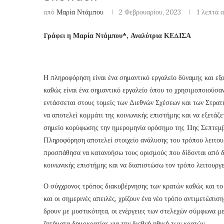
από
Μαρία Ντάμπου
2 Φεβρουαρίου, 2023
1 λεπτά 
Γράφει η Μαρία Ντάμπου*, Αναλύτρια ΚΕΔΙΣΑ
Η πληροφόρηση είναι ένα σημαντικό εργαλείο δύναμης και εξου
καθώς είναι ένα σημαντικό εργαλείο όπου το χρησιμοποιούσ
εντάσσεται στους τομείς των Διεθνών Σχέσεων και των Στρατ
να αποτελεί κομμάτι της κοινωνικής επιστήμης και να εξετάζ
σημείο κορύφωσης την ημερομηνία ορόσημο της 11ης Σεπτεμβρ
Πληροφόρηση αποτελεί στοιχείο ανάλυσης του τρόπου λειτουρ
προσπάθησα να κατανοήσω τους ορισμούς που δίδονται από δ
κοινωνικής επιστήμης και να διαπιστώσω τον τρόπο λειτουργε
Ο σύγχρονος τρόπος διακυβέρνησης των κρατών καθώς και το 
και οι σημερινές απειλές, χρίζουν ένα νέο τρόπο αντιμετώπι
δρουν με μυστικότητα, οι ενέργειες των στελεχών σύμφωνα με
ζητήματα δημοκρατίας για την διεθνή ηθική των κρατών.