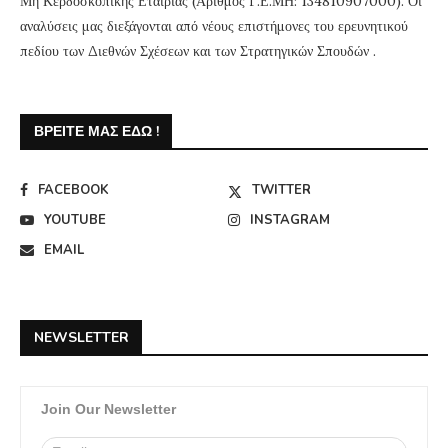
Μη Κερδοσκοπικής Εταιρίας (Αριθμός Γ.Ε.ΜΗ: 134810907000). Οι
αναλύσεις μας διεξάγονται από νέους επιστήμονες του ερευνητικού
πεδίου των Διεθνών Σχέσεων και των Στρατηγικών Σπουδών .
ΒΡΕΊΤΕ ΜΑΣ ΕΔΏ !
FACEBOOK
TWITTER
YOUTUBE
INSTAGRAM
EMAIL
NEWSLETTER
Join Our Newsletter