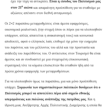
έχει την τύχη να αντικρίσει.
Είναι η είσοδος του Πολιτισμού μας
ο
στον 21
αιώνα
και απαραίτητη προϋπόθεση για να σταθούμε με
αξιώσεις απέναντι στον διεθνή ανταγωνισμό.
Οι 2+2 παραπάνω μεταρρυθμίσεις είναι άμεσα εφαρμόσιμες,
οικονομικά ρεαλιστικές (την στιγμή όπου οι πόροι για να υλοποιηθούν
υπάρχουν, απλώς απαιτείται η ανακατανομή τους) και κοινωνικά
αποδεκτές, αφού ο ελληνικός λαός επιθυμεί όχι μόνο την ευημερία
του παρόντος και του μέλλοντος του αλλά και την προστασία και
ανάδειξη του παρελθόντος του. Ο αντίκτυπος στον Τουρισμό θα είναι
άμεσος και αν συνδυαστεί με μια στοχευμένη επικοινωνιακή
στρατηγική τότε τα κύματα επισκεπτών θα ενταθούν ήδη από τα
πρώτα χρόνια εφαρμογής των μεταρρυθμίσεων.
Για να υλοποιηθούν όμως τα παραπάνω, μια και μόνο προϋπόθεση
υπάρχει.
Συμφωνία των σημαντικότερων πολιτικών δυνάμεων ότι ο
Πολιτισμός μπορεί να αποτελέσει πέρα από σημείο εθνικής
υπερηφάνειας και πυλώνας ανάπτυξης της πατρίδας μας
. Και η
ίδρυση μιας Ανεξάρτητης Αρχής Πολιτιστικής Διαχείρισης η οποία θα