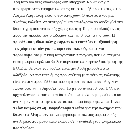
Χρήματα για νέες ανασκαφές δεν υπάρχουν. Κονδύλια για
συντήρηση νέων ευρημάτων, όπως αυτά που ήλθαν στο φως στην
Αρχαία Αμφίπολη, επίσης δεν υπάρχουν. Ο πολιτιστικός μας
πλούτος καλείται να συντηρηθεί και ταυτόχρονα να αναδειχθεί την
ίδια στιγμή που γειτονικές χώρες όπως η Τουρκία καλπάζουν ως
προς την πρόοδο των υποδομών και της στρατηγικής τους.
Η
προσέλκυση ιδιωτικών χορηγιών και επιπλέον η αξιοποίηση
των χώρων αυτών για εμπορικούς σκοπούς
, όπως για
παράδειγμα, για μια κινηματογραφική παραγωγή που θα απέφερε
εκατομμύρια ευρώ και θα λειτουργούσε ως δωρεάν διαφήμιση της
Ελλάδας σε όλον τον κόσμο, είναι μια λύση μπροστά στο
αδιέξοδο. Απαραίτητη όμως προϋπόθεση μιας τέτοιας πολιτικής
είναι να μην προσβάλλεται τόσο η ιερότητα των αρχαιολογικών
χώρων όσο και η σημασία τους. Το μέτρο ανήκει στους Έλληνες
αρχαιολόγους οι οποίοι και θα πρέπει να κρίνουν με ρεαλισμό και
αντικειμενικότητα την νέα κατάσταση που διαμορφώνεται.
Είναι
πλέον καιρός να δημιουργήσουμε πλούτο για την σωτηρία των
ίδιων των Μνημείων
και να αφήσουμε πίσω μας παρωπιδικές
αντιλήψεις που μόνο κακό έκαναν στην ανάδειξη του μνημειακού
μας πλούτου.