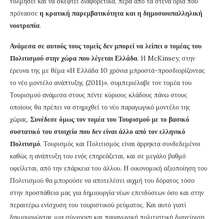
τολμήσει και να σκεφτεί διαφορετικά, πέρα από τα στενά όρια που
πρότασσε
η κρατική παρεμβατικότητα και η δημοσιουπαλληλική
νοοτροπία
.
Ανάμεσα σε αυτούς τους τομείς δεν μπορεί να λείπει ο τομέας του
Πολιτισμού στην χώρα που λέγεται Ελλάδα
. Η McKinsey, στην
έρευνα της με θέμα «Η Ελλάδα 10 χρόνια μπροστά-προσδιορίζοντας
το νέο μοντέλο ανάπτυξης (2011)», συμπεριέλαβε τον τομέα του
Τουρισμού ανάμεσα στους πέντε κύριους κλάδους πάνω στους
οποίους θα πρέπει να στηριχθεί το νέο παραγωγικό μοντέλο της
χώρας.
Συνέδεσε όμως τον τομέα του Τουρισμού με το βασικό
συστατικό του στοιχείο που δεν είναι άλλο από τον ελληνικό
Πολιτισμό
. Τουρισμός και Πολιτισμός είναι άρρηκτα συνδεδεμένοι
καθώς η ανάπτυξη του ενός επηρεάζεται, και σε μεγάλο βαθμό
οφείλεται, από την επάρκεια του άλλου. Η οικονομική αξιοποίηση του
Πολιτισμού θα μπορούσε να αποτελέσει αιχμή του δόρατος τόσο
στην προσπάθεια μας για δημιουργία νέων επενδύσεων όσο και στην
περαιτέρω ενίσχυση του τουριστικού ρεύματος. Και αυτό γιατί
δημιουργώντας μια σύγχρονη και παραγωγική πολιτιστική διαχείριση,