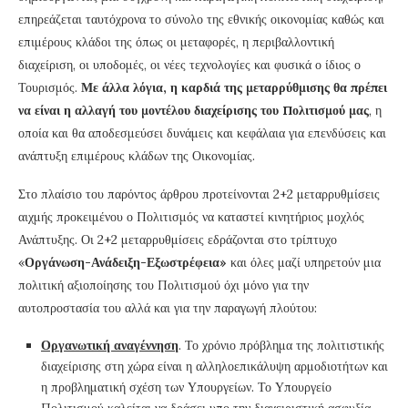
επηρεάζεται ταυτόχρονα το σύνολο της εθνικής οικονομίας καθώς και
επιμέρους κλάδοι της όπως οι μεταφορές, η περιβαλλοντική
διαχείριση, οι υποδομές, οι νέες τεχνολογίες και φυσικά ο ίδιος ο
Τουρισμός.
Με άλλα λόγια, η καρδιά της μεταρρύθμισης θα πρέπει
να είναι η αλλαγή του μοντέλου διαχείρισης του Πολιτισμού μας
, η
οποία και θα αποδεσμεύσει δυνάμεις και κεφάλαια για επενδύσεις και
ανάπτυξη επιμέρους κλάδων της Οικονομίας.
Στο πλαίσιο του παρόντος άρθρου προτείνονται 2+2 μεταρρυθμίσεις
αιχμής προκειμένου ο Πολιτισμός να καταστεί κινητήριος μοχλός
Ανάπτυξης. Οι 2+2 μεταρρυθμίσεις εδράζονται στο τρίπτυχο
«
Οργάνωση-Ανάδειξη-Εξωστρέφεια»
και όλες μαζί υπηρετούν μια
πολιτική αξιοποίησης του Πολιτισμού όχι μόνο για την
αυτοπροστασία του αλλά και για την παραγωγή πλούτου:
Οργανωτική αναγέννηση
. Το χρόνιο πρόβλημα της πολιτιστικής
διαχείρισης στη χώρα είναι η αλληλοεπικάλυψη αρμοδιοτήτων και
η προβληματική σχέση των Υπουργείων. Το Υπουργείο
Πολιτισμού καλείται να δράσει υπο την διαχειριστική ασφυξία