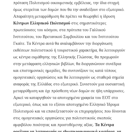
πρόταση Πολιτισμού οικουμενικής εμβέλειας, την ίδια στιγμή
όμως στερείται των δομών που θα την αναδείξουν στο εξωτερικό.
Απαραίτητη μεταρρύθμιση θα πρέπει να θεωρηθεί η ίδρυση
Κέντρων Ελληνικού Πολιτισμού
στις σημαντικότερες
πρωτεύουσες του κόσμου, στα πρότυπα του Γαλλικού
Ινστιτούτου, του Βρετανικού Συμβουλίου και του Ινστιτούτου
Γκαίτε. Τα Κέντρα αυτά θα αναλαμβάνουν την διοργάνωση
εκθέσεων πολιτιστικού ή τουριστικού χαρακτήρα, θα λειτουργούν
ως κέντρα εκμάθησης της Ελληνικής Γλώσσας, θα προχωρούν
στην μετάφραση ελληνικών βιβλίων, θα διοργανώνουν συνέδρια
και επιστημονικές ημερίδες, θα συντονίζουν τις κατά τόπους
ομογενειακές οργανώσεις και θα λειτουργούν ως σταθερά σημεία
αναφοράς της Ελλάδας στο εξωτερικό. Συνιστούν μια ουσιαστική
μεταρρύθμιση και όχι πρόσθεση νέων δομών σε ήδη υπάρχουσες.
Αρκεί να καταργηθούν τα αποτυχημένα γραφεία του ΕΟΤ στο
εξωτερικό, όπως και το εξίσου αποτυχημένο Ελληνικό Ίδρυμα
Πολιτισμού και να επανεξεταστούν οι επιχορηγήσεις που δίνονται
στις ομογενειακές οργανώσεις για πολιτιστικούς σκοπούς
αμφιβόλου ποιότητας και προστιθέμενης αξίας.
Τα Κέντρα
οφείλουν να λειτουργούν με ιδιωτικοοικονομικά κριτήρια, να