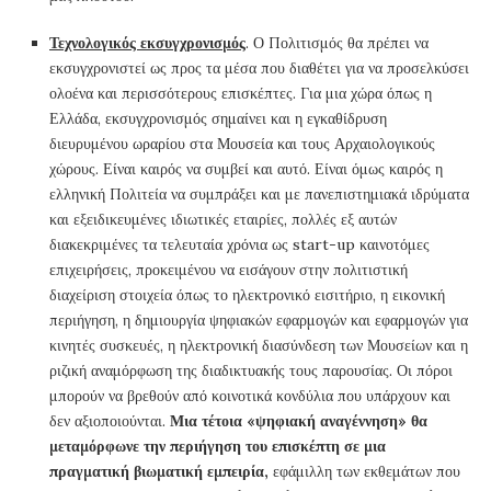
Τεχνολογικός εκσυγχρονισμός
. Ο Πολιτισμός θα πρέπει να
εκσυγχρονιστεί ως προς τα μέσα που διαθέτει για να προσελκύσει
ολοένα και περισσότερους επισκέπτες. Για μια χώρα όπως η
Ελλάδα, εκσυγχρονισμός σημαίνει και η εγκαθίδρυση
διευρυμένου ωραρίου στα Μουσεία και τους Αρχαιολογικούς
χώρους. Είναι καιρός να συμβεί και αυτό. Είναι όμως καιρός η
ελληνική Πολιτεία να συμπράξει και με πανεπιστημιακά ιδρύματα
και εξειδικευμένες ιδιωτικές εταιρίες, πολλές εξ αυτών
διακεκριμένες τα τελευταία χρόνια ως start-up καινοτόμες
επιχειρήσεις, προκειμένου να εισάγουν στην πολιτιστική
διαχείριση στοιχεία όπως το ηλεκτρονικό εισιτήριο, η εικονική
περιήγηση, η δημιουργία ψηφιακών εφαρμογών και εφαρμογών για
κινητές συσκευές, η ηλεκτρονική διασύνδεση των Μουσείων και η
ριζική αναμόρφωση της διαδικτυακής τους παρουσίας. Οι πόροι
μπορούν να βρεθούν από κοινοτικά κονδύλια που υπάρχουν και
δεν αξιοποιούνται.
Μια τέτοια «ψηφιακή αναγέννηση» θα
μεταμόρφωνε την περιήγηση του επισκέπτη σε μια
πραγματική βιωματική εμπειρία,
εφάμιλλη των εκθεμάτων που