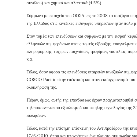
συνόλου) και χημικά και πλαστικά (4,5%).
Σύμφωνα με στοιχεία του ΟΟΣΑ, ως το 2008 το ισοζύγιο υπηρ
της Ελλάδας στις κινέζικες εισαγωγές υπηρεσιών ήταν πολύ μ
Στον τομέα των επενδύσεων και σύμφωνα με την εισροή κεφαλ
ελληνικών συμφερόντων στους τομείς εξόρυξης, επαγγελματικ
πληροφορικής, τυχερών παιχνιδιών, τροφίμων, ναυτιλίας, παρ
κ.α.
Τέλος, όσον αφορά τις επενδύσεις εταιρειών κινεζικών συμφε
COSCO Pacific στην επέκταση και στον εκσυγχρονισμό του Λι
ολοκλήρωση της.
Πέραν, όμως, αυτής της επενδύσεως έχουν πραγματοποιηθεί σ
τηλεπικοινωνιακού εξοπλισμού και υψηλής τεχνολογίας της 
πωλήσεων.
Τέλος, κατά την επίσημη επίσκεψη του Αντιπροέδρου της κι
17/6/2010, όπου και υπογράφηκε ένα πλαίσιο συμφωνίας για