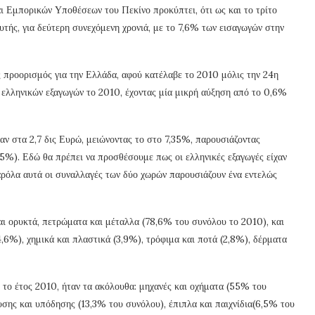
ι Εμπορικών Υποθέσεων του Πεκίνο προκύπτει, ότι ως και το τρίτο
ευτής, για δεύτερη συνεχόμενη χρονιά, με το 7,6% των εισαγωγών στην
ς προορισμός για την Ελλάδα, αφού κατέλαβε το 2010 μόλις την 24η
ελληνικών εξαγωγών το 2010, έχοντας μία μικρή αύξηση από το 0,6%
αν στα 2,7 δις Ευρώ, μειώνοντας το στο 7,35%, παρουσιάζοντας
95%). Εδώ θα πρέπει να προσθέσουμε πως οι ελληνικές εξαγωγές είχαν
 παρόλα αυτά οι συναλλαγές των δύο χωρών παρουσιάζουν ένα εντελώς
αι ορυκτά, πετρώματα και μέταλλα (78,6% του συνόλου το 2010), και
4,6%), χημικά και πλαστικά (3,9%), τρόφιμα και ποτά (2,8%), δέρματα
 το έτος 2010, ήταν τα ακόλουθα: μηχανές και οχήματα (55% του
υσης και υπόδησης (13,3% του συνόλου), έπιπλα και παιχνίδια(6,5% του