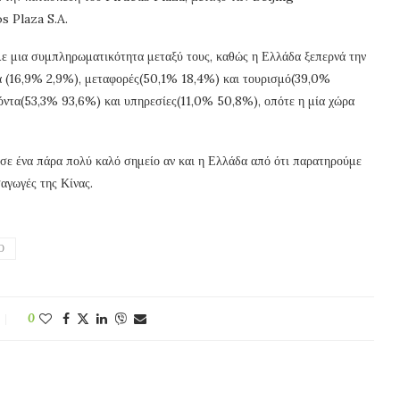
s Plaza S.A.
με μια συμπληρωματικότητα μεταξύ τους, καθώς η Ελλάδα ξεπερνά την
τά (16,9% 2,9%), μεταφορές(50,1% 18,4%) και τουρισμό(39,0%
ϊόντα(53,3% 93,6%) και υπηρεσίες(11,0% 50,8%), οπότε η μία χώρα
ι σε ένα πάρα πολύ καλό σημείο αν και η Ελλάδα από ότι παρατηρούμε
σαγωγές της Κίνας.
Ο
0