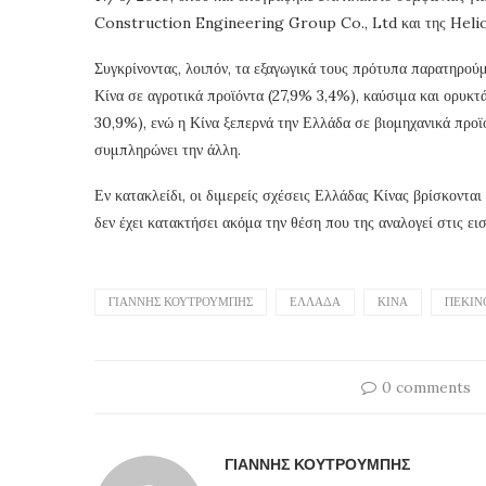
Construction Engineering Group Co., Ltd και της Helio
Συγκρίνοντας, λοιπόν, τα εξαγωγικά τους πρότυπα παρατηρού
Κίνα σε αγροτικά προϊόντα (27,9% 3,4%), καύσιμα και ορυκ
30,9%), ενώ η Κίνα ξεπερνά την Ελλάδα σε βιομηχανικά προ
συμπληρώνει την άλλη.
Εν κατακλείδι, οι διμερείς σχέσεις Ελλάδας Κίνας βρίσκοντα
δεν έχει κατακτήσει ακόμα την θέση που της αναλογεί στις ει
ΓΙΆΝΝΗΣ ΚΟΥΤΡΟΥΜΠΉΣ
ΕΛΛΆΔΑ
ΚΊΝΑ
ΠΕΚΊΝ
0 comments
ΓΙΆΝΝΗΣ ΚΟΥΤΡΟΥΜΠΉΣ