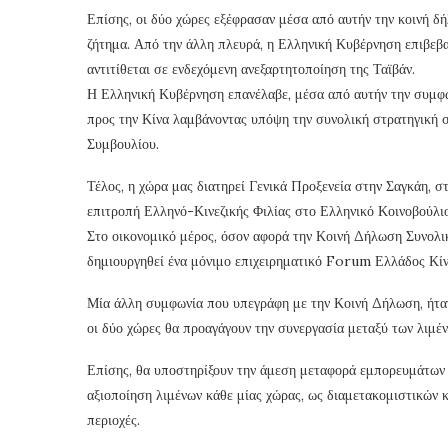
Επίσης, οι δύο χώρες εξέφρασαν μέσα από αυτήν την κοινή δ
ζήτημα. Από την άλλη πλευρά, η Ελληνική Κυβέρνηση επιβεβαί
αντιτίθεται σε ενδεχόμενη ανεξαρτητοποίηση της Ταϊβάν.
Η Ελληνική Κυβέρνηση επανέλαβε, μέσα από αυτήν την συμφω
προς την Κίνα λαμβάνοντας υπόψη την συνολική στρατηγική 
Συμβουλίου.
Τέλος, η χώρα μας διατηρεί Γενικά Προξενεία στην Σαγκάη, σ
επιτροπή Ελληνό-Κινεζικής Φιλίας στο Ελληνικό Κοινοβούλιο
Στο οικονομικό μέρος, όσον αφορά την Κοινή Δήλωση Συνολι
δημιουργηθεί ένα μόνιμο επιχειρηματικό Forum Ελλάδος Κίνα
Μία άλλη συμφωνία που υπεγράφη με την Κοινή Δήλωση, ήταν
οι δύο χώρες θα προαγάγουν την συνεργασία μεταξύ των λιμέν
Επίσης, θα υποστηρίξουν την άμεση μεταφορά εμπορευμάτων α
αξιοποίηση λιμένων κάθε μίας χώρας, ως διαμετακομιστικών κ
περιοχές.