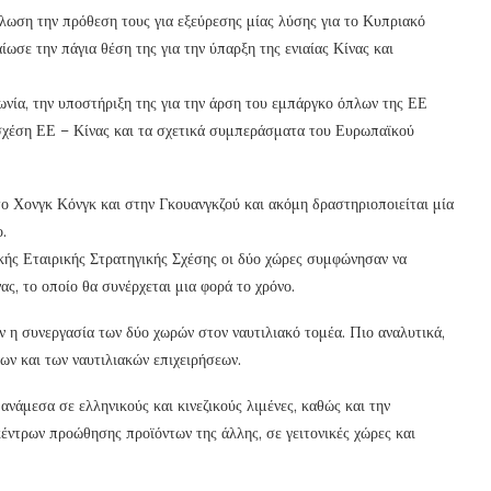
ήλωση την πρόθεση τους για εξεύρεσης μίας λύσης για το Κυπριακό
ωσε την πάγια θέση της για την ύπαρξη της ενιαίας Κίνας και
νία, την υποστήριξη της για την άρση του εμπάργκο όπλων της ΕΕ
σχέση ΕΕ – Κίνας και τα σχετικά συμπεράσματα του Ευρωπαϊκού
το Χονγκ Κόνγκ και στην Γκουανγκζού και ακόμη δραστηριοποιείται μία
.
κής Εταιρικής Στρατηγικής Σχέσης οι δύο χώρες συμφώνησαν να
ς, το οποίο θα συνέρχεται μια φορά το χρόνο.
 η συνεργασία των δύο χωρών στον ναυτιλιακό τομέα. Πιο αναλυτικά,
ων και των ναυτιλιακών επιχειρήσεων.
νάμεσα σε ελληνικούς και κινεζικούς λιμένες, καθώς και την
έντρων προώθησης προϊόντων της άλλης, σε γειτονικές χώρες και