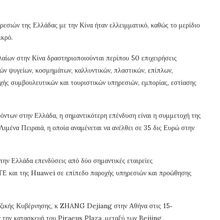
εσιών της Ελλάδας με την Κίνα ήταν ελλειμματικό, καθώς το μερίδιο
ικρό.
αίων στην Κίνα δραστηριοποιούνται περίπου 50 επιχειρήσεις
ών ψυγείων, κοσμημάτων, καλλυντικών, πλαστικών, επίπλων,
οχής συμβουλευτικών και τουριστικών υπηρεσιών, εμπορίας, εστίασης
ρόντων στην Ελλάδα, η σημαντικότερη επένδυση είναι η συμμετοχή της
μένα Πειραιά, η οποία αναμένεται να ανέλθει σε 35 δις Ευρώ στην
την Ελλάδα επενδύσεις από δύο σημαντικές εταιρείες
ΖΤΕ και της Huawei σε επίπεδο παροχής υπηρεσιών και προώθησης
νεζικής Κυβέρνησης, κ ZHANG Dejiang στην Αθήνα στις 15‐
 την κατασκευή του Piraeus Plaza, μεταξύ των Beijing