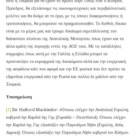
ούτε η Τουρκία για να έχουν το πρώτο λόγο. Όπως είπε ο Κύπριος
Πρόεδρος, θα εξετάσουμε τις οικονομοτεχνικές και περιβαλλοντικές
μελέτες και θα δούμε αν το έργο, με τις όποιες διαφοροποιήσεις ή
τροποποιήσεις, θα μπορούσε να πραγματοποιηθεί. Το διεθνές δίκαιο
είναι με το μέρος μας και έχουμε δικαίωμα εκμετάλλευσης του
θαλασσίου πλούτου της Ανατολικής Μεσογείου, όπως έχουν και τα
άλλα κράτη της περιοχής εντός της ΑΟΖ τους. Με τις κατάλληλες
συμμαχίες όπως αυτή με την Γαλλία, η Ελλάδα μπορεί να
προστατέψει τα κυριαρχικά της δικαιώματα αλλά και την ενεργειακή
της ασφάλεια κάτι που αφορά και την ΕΕ φυσικά που δεν πρέπει να
εξαρτάται ενεργειακά από την Ρωσία και πολλώ δε μάλλον από την
Τουρκία.
Υποσημείωση
[1]
Sir Halford Mackinder: «
Όποιος ελέγχει την Ανατολική Ευρώπη,
κυβερνά την Καρδιά της Γης (Ευρασία –
Heartland
). Όποιος ελέγχει
την Καρδιά της Γης εξουσιάζει την Παγκόσμια Νήσο (Ευρώπη, Ασία,
Αφρική). Όποιος εξουσιάζει την Παγκόσμια Νήσο κυβερνά τον Κόσμο
».