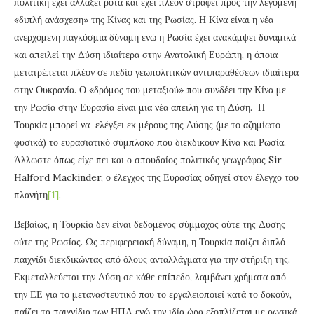
πολιτική έχει αλλάξει ρότα και έχει πλέον στραφεί προς την λεγόμενη
«διπλή ανάσχεση» της Κίνας και της Ρωσίας. Η Κίνα είναι η νέα
ανερχόμενη παγκόσμια δύναμη ενώ η Ρωσία έχει ανακάμψει δυναμικά
και απειλεί την Δύση ιδιαίτερα στην Ανατολική Ευρώπη, η όποια
μετατρέπεται πλέον σε πεδίο γεωπολιτικών αντιπαραθέσεων ιδιαίτερα
στην Ουκρανία. Ο «δρόμος του μεταξιού» που συνδέει την Κίνα με
την Ρωσία στην Ευρασία είναι μια νέα απειλή για τη Δύση. Η
Τουρκία μπορεί να ελέγξει εκ μέρους της Δύσης (με το αζημίωτο
φυσικά) το ευρασιατικό σύμπλοκο που διεκδικούν Κίνα και Ρωσία.
Άλλωστε όπως είχε πει και ο σπουδαίος πολιτικός γεωγράφος Sir
Halford Mackinder, ο έλεγχος της Ευρασίας οδηγεί στον έλεγχο του
πλανήτη
[1]
.
Βεβαίως, η Τουρκία δεν είναι δεδομένος σύμμαχος ούτε της Δύσης
ούτε της Ρωσίας. Ως περιφερειακή δύναμη, η Τουρκία παίζει διπλό
παιχνίδι διεκδικώντας από όλους ανταλλάγματα για την στήριξη της.
Εκμεταλλεύεται την Δύση σε κάθε επίπεδο, λαμβάνει χρήματα από
την ΕΕ για το μεταναστευτικό που το εργαλειοποιεί κατά το δοκούν,
παίζει τα παιχνίδια των ΗΠΑ ενώ την ιδία ώρα εξοπλίζεται με ρωσικά