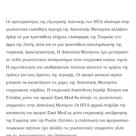
Οι προτεραιότητες της εξωτερικής πολιτικής των ΗΠΑ ιδιαίτερα στην
γεωπολιτικά ευαίσθητη περιοχή της Ανατολικής Μεσογείου αλλάζουν
άρδην σε μια προσπάθεια πλήρους επαναφοράς της Τουρκίας στο
άρμα της Δύσης αλλά και σε μια προσπάθεια αποκλιμάκωσης της
τουρκικής προκλητικότητας. Η Ανατολική Μεσόγειος έχει μετατραπεί
σε πεδίο γεωπολιτικών ανταγωνισμών στον ενεργειακό κυρίως τομέα.
Η εκμετάλλευση του υποθαλάσσιου πλούτου αποτελεί το «μήλον της
έριδος» για τους δρώντες της περιοχής. Οι αγωγοί φυσικού αερίου
μπορούν να καταστήσουν τις χώρες της Ανατολικής Μεσογείου
ενεργειακούς κόμβους. Η ενεργειακή διασύνδεση Ισραήλ, Κύπρου και
Ελλάδας μέσω του αγωγού East Med θα άλλαζε τις γεωπολιτικές
ισορροπίες στην Ανατολική Μεσόγειο. Οι ΗΠΑ αρχικά στήριξαν την
κατασκευή του αγωγού East Med ως μέσο ενεργειακής απεξάρτησης
της Ευρώπης από την Ρωσία. Ωστόσο, η επιδείνωση των αμερικανικό-
τουρκικών σχέσεων έχει αλλάξει τις γεωπολιτικές ισορροπίες αλλά
και τις προτεραιότητες της Ουάσινγκτον.