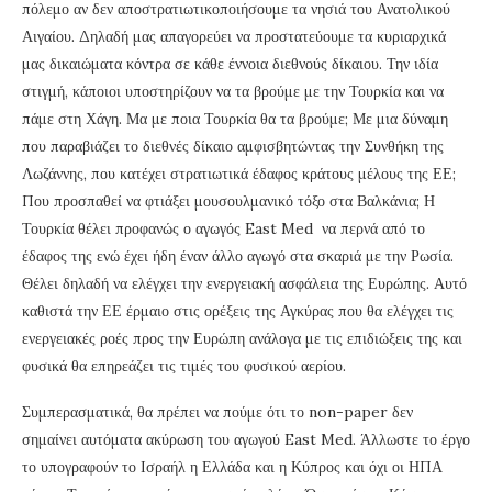
πόλεμο αν δεν αποστρατιωτικοποιήσουμε τα νησιά του Ανατολικού
Αιγαίου. Δηλαδή μας απαγορεύει να προστατεύουμε τα κυριαρχικά
μας δικαιώματα κόντρα σε κάθε έννοια διεθνούς δίκαιου. Την ιδία
στιγμή, κάποιοι υποστηρίζουν να τα βρούμε με την Τουρκία και να
πάμε στη Χάγη. Μα με ποια Τουρκία θα τα βρούμε; Με μια δύναμη
που παραβιάζει το διεθνές δίκαιο αμφισβητώντας την Συνθήκη της
Λωζάννης, που κατέχει στρατιωτικά έδαφος κράτους μέλους της ΕΕ;
Που προσπαθεί να φτιάξει μουσουλμανικό τόξο στα Βαλκάνια; Η
Τουρκία θέλει προφανώς ο αγωγός East Med να περνά από το
έδαφος της ενώ έχει ήδη έναν άλλο αγωγό στα σκαριά με την Ρωσία.
Θέλει δηλαδή να ελέγχει την ενεργειακή ασφάλεια της Ευρώπης. Αυτό
καθιστά την ΕΕ έρμαιο στις ορέξεις της Αγκύρας που θα ελέγχει τις
ενεργειακές ροές προς την Ευρώπη ανάλογα με τις επιδιώξεις της και
φυσικά θα επηρεάζει τις τιμές του φυσικού αερίου.
Συμπερασματικά, θα πρέπει να πούμε ότι το non-paper δεν
σημαίνει αυτόματα ακύρωση του αγωγού East Med. Άλλωστε το έργο
το υπογραφούν το Ισραήλ η Ελλάδα και η Κύπρος και όχι οι ΗΠΑ