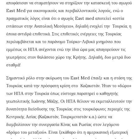
αποφάσισαν να σταματήσουν να στηρίζουν την κατασκευή του αγωγού
East Med για οικονομικούς και περιβαλλοντικούς λογούς, ενώ ο
πραγματικός λόγος είναι ότι ο αγωγός East med αποτελεί «εστία
εντάσεων στην Ανατολική Μεσόγειο», δηλαδή ενοχλεί την Τουρκία, η
όποια αντιδρά επιθετικά. Στις επιθετικές ενέργειες της Τουρκίας
περιλαμβάνεται και το παράνομο Τούρκο-Λιβυκό μνημόνιο που
εμμέσως οι ΗΠΑ ανέχονται ενώ την ίδια ώρα μας απαγορεύουν τις
γεωτρήσεις στον θαλάσσιο χώρο της Κρήτης. Δηλαδή, δυο μετρά δυο
σταθμά!
Σημαντικό ρόλο στην ακύρωση του East Med έπαιξε και η στάση της
Τουρκίας κατά την πρόσφατη κρίση στο Καζακστάν. Ήταν το «δώρο»
των ΗΠΑ στην Τουρκία όπως εύστοχα παρατηρεί ο καθηγητής
γεωπολιτικής Ιωάννης Μάζης. Οι ΗΠΑ θέλουν να εκμεταλλευτούν την
δυνατότητα διείσδυσης της Τουρκίας στις τουρκόφωνες περιοχές της
Κεντρικής Ασίας (Καζακστάν, Τουρκμενιστάν κ.α.) ώστε να
διεμβολίσουν την συνεργασία Κίνας και Ρωσίας στον λεγόμενο
«δρόμο του μεταξιού». Είναι ξεκάθαρο ότι η αμερικανική εξωτερική