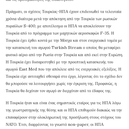
Πράγματι, οι σχέσεις Τουρκίας-ΗΠΑ έχουν επιδεινωθεί τα τελευταία
χρόνια ιδιαίτερα μετά την απόκτηση από την Τουρκία των ρωσικών
πυραύλων S-400, με αποτέλεσμα οι ΗΠΑ να αποκλείσουν την
Τουρκία από το πρόγραμμα των μαχητικών αεροσκαφών F-35. Η
Τουρκία έχει έρθει κοντά με την Μόσχα και στον ενεργειακό τομέα με
την κατασκευή του αγωγού Turkish Stream ο οποίος θα μεταφέρει
φυσικό αέριο από την Ρωσία στην Τουρκία και από εκεί στην Ευρώπη.
Η Τουρκία έχει δυσαρεστηθεί με την προοπτική κατασκευής του
αγωγού East Med που την απέκλειε από τις ενεργειακές εξελίξεις. Η
Τουρκία είχε αντιταχθεί σθεναρά στο έργο, λέγοντας ότι το σχέδιο δεν
θα μπορούσε να λειτουργήσει χωρίς την έγκριση της. Προφανώς, η
Τουρκία θα δεχόταν τον αγωγό αν διερχόταν από το έδαφος της.
Η Τουρκία ήταν και είναι ένας σημαντικός εταίρος για τις ΗΠΑ λόγω
της γεωστρατηγικής της θέσης και οι ΗΠΑ επιθυμούν διακαώς να την
επαναφέρουν στην ολοκληρωτική της προσήλωση στους στόχους του
ΝΑΤΟ. Έτσι, διαρρέοντας το γνωστό non-paper, οι ΗΠΑ