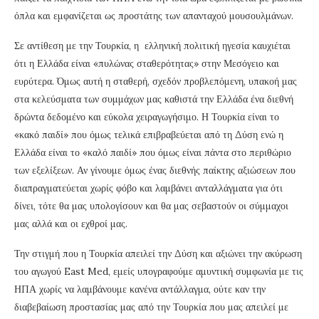
όπλα και εμφανίζεται ως προστάτης των απανταχού μουσουλμάνων.
Σε αντίθεση με την Τουρκία, η ελληνική πολιτική ηγεσία καυχιέται
ότι η Ελλάδα είναι «πυλώνας σταθερότητας» στην Μεσόγειο και
ευρύτερα. Όμως αυτή η σταθερή, σχεδόν προβλεπόμενη, υπακοή μας
στα κελεύσματα των συμμάχων μας καθιστά την Ελλάδα ένα διεθνή
δρώντα δεδομένο και εύκολα χειραγωγήσιμο. Η Τουρκία είναι το
«κακό παιδί» που όμως τελικά επιβραβεύεται από τη Δύση ενώ η
Ελλάδα είναι το «καλό παιδί» που όμως είναι πάντα στο περιθώριο
των εξελίξεων. Αν γίνουμε όμως ένας διεθνής παίκτης αξιώσεων που
διαπραγματεύεται χωρίς φόβο και λαμβάνει ανταλλάγματα για ότι
δίνει, τότε θα μας υπολογίσουν και θα μας σεβαστούν οι σύμμαχοι
μας αλλά και οι εχθροί μας.
Την στιγμή που η Τουρκία απειλεί την Δύση και αξιώνει την ακύρωση
του αγωγού East Med, εμείς υπογραφούμε αμυντική συμφωνία με τις
ΗΠΑ χωρίς να λαμβάνουμε κανένα αντάλλαγμα, ούτε καν την
διαβεβαίωση προστασίας μας από την Τουρκία που μας απειλεί με