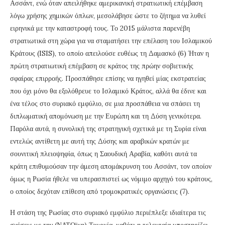
Ασσάντ, ενώ όταν απειλήθηκε αμερικανική στρατιωτική επέμβαση
λόγω χρήσης χημικών όπλων, μεσολάβησε ώστε το ζήτημα να λυθεί
ειρηνικά με την καταστροφή τους. Το 2015 μάλιστα παρενέβη
στρατιωτικά στη χώρα για να σταματήσει την επέλαση του Ισλαμικού
Κράτους (ISIS), το οποίο απειλούσε ευθέως τη Δαμασκό (6) Ήταν η
πρώτη στρατιωτική επέμβαση σε κράτος της πρώην σοβιετικής
σφαίρας επιρροής. Προσπάθησε επίσης να ηγηθεί μίας εκστρατείας
που όχι μόνο θα εξολόθρευε το Ισλαμικό Κράτος, αλλά θα έδινε και
ένα τέλος στο συριακό εμφύλιο, σε μια προσπάθεια να σπάσει τη
διπλωματική απομόνωση με την Ευρώπη και τη Δύση γενικότερα.
Παρόλα αυτά, η συνολική της στρατηγική σχετικά με τη Συρία είναι
εντελώς αντίθετη με αυτή της Δύσης και αραβικών κρατών με
σουνιτική πλειοψηφία, όπως η Σαουδική Αραβία, καθότι αυτά τα
κράτη επιθυμούσαν την άμεση απομάκρυνση του Ασσάντ, τον οποίον
όμως η Ρωσία ήθελε να υπερασπιστεί ως νόμιμο αρχηγό του κράτους,
ο οποίος δεχόταν επίθεση από τρομοκρατικές οργανώσεις (7).
Η στάση της Ρωσίας στο συριακό εμφύλιο περιέπλεξε ιδιαίτερα τις
σχέσεις με την (ΝΑΤΟϊκη) Τουρκία, καθότι η τελευταία υποστηρίζει