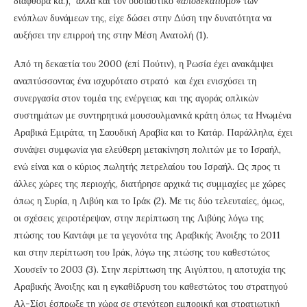
διαφθορά κα.), αλλά και τον ουσιαστικό «
αποδεκατισμό
» των
ενόπλων δυνάμεων της, είχε δώσει στην Δύση την δυνατότητα να
αυξήσει την επιρροή της στην Μέση Ανατολή (1).
Από τη δεκαετία του 2000 (επί Πούτιν), η Ρωσία έχει ανακάμψει
αναπτύσσοντας ένα ισχυρότατο στρατό και έχει ενισχύσει τη
συνεργασία στον τομέα της ενέργειας και της αγοράς οπλικών
συστημάτων με συντηρητικά μουσουλμανικά κράτη όπως τα Ηνωμένα
Αραβικά Εμιράτα, τη Σαουδική Αραβία και το Κατάρ. Παράλληλα, έχει
συνάψει συμφωνία για ελεύθερη μετακίνηση πολιτών με το Ισραήλ,
ενώ είναι και ο κύριος πωλητής πετρελαίου του Ισραήλ. Ως προς τι
άλλες χώρες της περιοχής, διατήρησε αρχικά τις συμμαχίες με χώρες
όπως η Συρία, η Λιβύη και το Ιράκ (2). Με τις δύο τελευταίες, όμως,
οι σχέσεις χειροτέρεψαν, στην περίπτωση της Λιβύης λόγω της
πτώσης του Καντάφι με τα γεγονότα της Αραβικής Άνοιξης το 2011
και στην περίπτωση του Ιράκ, λόγω της πτώσης του καθεστώτος
Χουσεΐν το 2003 (3). Στην περίπτωση της Αιγύπτου, η αποτυχία της
Αραβικής Άνοιξης και η εγκαθίδρυση του καθεστώτος του στρατηγού
Αλ-Σίσι έσπρωξε τη χώρα σε στενότερη εμπορική και στρατιωτική