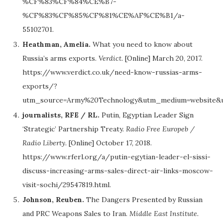
%CF%83%CF%84%CE%B7-
%CF%83%CF%85%CF%81%CE%AF%CE%B1/a-
55102701.
Heathman, Amelia.
What you need to know about
Russia’s arms exports.
Verdict.
[Online] March 20, 2017.
https://www.verdict.co.uk/need-know-russias-arms-
exports/?
utm_source=Army%20Technology&utm_medium=website&
journalists, RFE / RL.
Putin, Egyptian Leader Sign
‘Strategic’ Partnership Treaty.
Radio Free Europeb /
Radio Liberty.
[Online] October 17, 2018.
https://www.rferl.org/a/putin-egytian-leader-el-sissi-
discuss-increasing-arms-sales-direct-air-links-moscow-
visit-sochi/29547819.html.
Johnson, Reuben.
The Dangers Presented by Russian
and PRC Weapons Sales to Iran.
Middle East Institute.