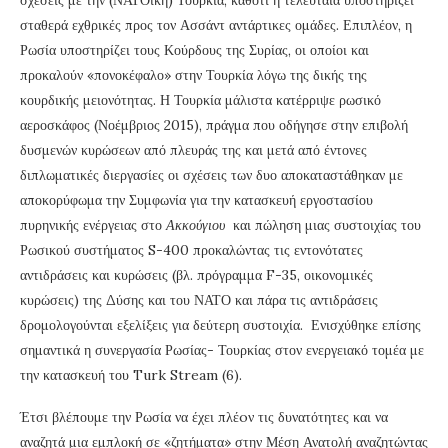
σταθερά εχθρικές προς τον Ασσάντ αντάρτικες ομάδες. Επιπλέον, η
Ρωσία υποστηρίζει τους Κούρδους της Συρίας, οι οποίοι και
προκαλούν «πονοκέφαλο» στην Τουρκία λόγω της δικής της
κουρδικής μειονότητας. Η Τουρκία μάλιστα κατέρριψε ρωσικό
αεροσκάφος (Νοέμβριος 2015), πράγμα που οδήγησε στην επιβολή
δυσμενών κυρώσεων από πλευράς της και μετά από έντονες
διπλωματικές διεργασίες οι σχέσεις των δυο αποκαταστάθηκαν με
αποκορύφωμα την Συμφωνία για την κατασκευή εργοστασίου
πυρηνικής ενέργειας στο
Ακκούγιου
και πώληση μιας συστοιχίας του
Ρωσικού συστήματος S-400 προκαλώντας τις εντονότατες
αντιδράσεις και κυρώσεις (βλ. πρόγραμμα F-35, οικονομικές
κυρώσεις) της Δύσης και του ΝΑΤΟ και πάρα τις αντιδράσεις
δρομολογούνται εξελίξεις για δεύτερη συστοιχία. Ενισχύθηκε επίσης
σημαντικά η συνεργασία Ρωσίας- Τουρκίας στον ενεργειακό τομέα με
την κατασκευή του Turk Stream (6).
Έτσι βλέπουμε την Ρωσία να έχει πλέoν τις δυνατότητες και να
αναζητά μια εμπλοκή σε «ζητήματα» στην Μέση Ανατολή αναζητώντας