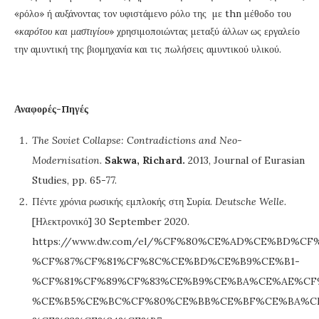
«ρόλο» ή αυξάνοντας τον υφιστάμενο ρόλο της με thn μέθοδο του
«
καρότου και μαστιγίου
» χρησιμοποιώντας μεταξύ άλλων ως εργαλείο
την αμυντική της βιομηχανία και τις πωλήσεις αμυντικού υλικού.
Αναφορές-Πηγές
The Soviet Collapse: Contradictions and Neo-
Modernisation.
Sakwa, Richard.
2013, Journal of Eurasian
Studies, pp. 65-77.
Πέντε χρόνια ρωσικής εμπλοκής στη Συρία.
Deutsche Welle.
[Ηλεκτρονικό] 30 September 2020.
https://www.dw.com/el/%CF%80%CE%AD%CE%BD%CF
%CF%87%CF%81%CF%8C%CE%BD%CE%B9%CE%B1-
%CF%81%CF%89%CF%83%CE%B9%CE%BA%CE%AE%CF
%CE%B5%CE%BC%CF%80%CE%BB%CE%BF%CE%BA%C