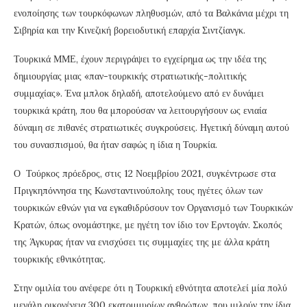
ενοποίησης των τουρκόφωνων πληθυσμών, από τα Βαλκάνια μέχρι τη
Σιβηρία και την Κινεζική βορειοδυτική επαρχία Σιντζίανγκ.
Τουρκικά ΜΜΕ, έχουν περιγράψει το εγχείρημα ως την ιδέα της
δημιουργίας μιας «παν-τουρκικής στρατιωτικής-πολιτικής
συμμαχίας». Ένα μπλοκ δηλαδή, αποτελούμενο από εν δυνάμει
τουρκικά κράτη, που θα μπορούσαν να λειτουργήσουν ως ενιαία
δύναμη σε πιθανές στρατιωτικές συγκρούσεις. Ηγετική δύναμη αυτού
του συνασπισμού, θα ήταν σαφώς η ίδια η Τουρκία.
Ο Τούρκος πρόεδρος, στις 12 Νοεμβρίου 2021, συγκέντρωσε στα
Πριγκηπόννησα της Κωνσταντινούπολης τους ηγέτες όλων των
τουρκικών εθνών για να εγκαθιδρύσουν τον Οργανισμό των Τουρκικών
Κρατών, όπως ονομάστηκε, με ηγέτη τον ίδιο τον Ερντογάν. Σκοπός
της Άγκυρας ήταν να ενισχύσει τις συμμαχίες της με άλλα κράτη
τουρκικής εθνικότητας.
Στην ομιλία του ανέφερε ότι η Τουρκική εθνότητα αποτελεί μία πολύ
μεγάλη οικογένεια 300 εκατομμυρίων ανθρώπων, που μιλούν την ίδια