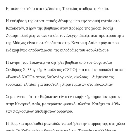
Εμπόδιο ωστόσο στα σχέδια της Τουρκίας στάθηκε η Ρωσία.
Η επέμβαση της στρατιωτικής δύναμης υπό την ρωσική ηγεσία στο
Καζακστάν, πέραν της βοήθειας στον πρόεδρο της χώρας Κασίμ-
Ζομάρτ Τοκάγιεφ να ανακτήσει τον έλεγχο, έδειξε πως προτεραιότητα
της Μόσχας είναι η σταθερότητα στην Κεντρική Ασία, πράγμα που
ενδεχομένως αποδυνάμωσε τις φιλοδοξίες του «σουλτάνου».
Η κίνηση του Τοκάγιεφ να ζητήσει βοήθεια από τον Οργανισμό
Συνθήκης Συλλογικής Ασφάλειας (CSTO) – ο οποίος αποκαλείται και
«Ρωσικό ΝΑΤΟ» στους διεθνολογικούς κύκλους – διέψευσε τις
τουρκικές ελπίδες για αποστολή στρατευμάτων στο Καζακστάν.
Σημειώνεται, ότι το Καζακστάν είναι ένα κομβικής σημασίας κράτος
στην Κεντρική Ασία, με τεράστιο φυσικό πλούτο. Κατέχει το 40%
των παγκοσμίων αποθεμάτων ουρανίου.
Η Τουρκία προσπαθεί μανιωδώς να αυξήσει την επιρροή της στη χώρα
αυτή. Το Καζακστάν ενθαρρύνεται από την Τουρκία να αλλάξει το