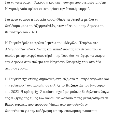
Για να γίνει όμως η Άγκυρα η κυρίαρχη δύναμη που ονειρεύεται στην
Κεντρική Ασία πρέπει να περιορίσει την Ρωσική επιρροή.
Για αυτό το λόγο η Τουρκία προσπάθησε να στηρίξει με όλα τα
διαθέσιμα μέσα το
Αζερμπαϊτζάν
, στον πόλεμο με την Αρμενία το
Φθινόπωρο του 2020.
Η Τουρκία έριξε τα πρώτα θεμέλια του «Μεγάλου Τουράν» στο
Αζερμπαϊτζάν, εξοπλίζοντας και εκπαιδεύοντας τον στρατό του, ο
οποίος με την ενεργό υποστήριξη της Τουρκίας κατάφερε να νικήσει
την Αρμενία στον πόλεμο του Ναγκόρνο Καραμπάχ πριν από δύο
περίπου χρόνια.
Η Τουρκία είχε επίσης σημαντική ανάμειξη στα αιματηρά γεγονότα και
την εσωτερική αναταραχή που έπληξε το
Καζακστάν
τον Ιανουάριο
του 2022. Η κρίση είχε ξεσπάσει αρχικά με μαζικές διαδηλώσεις λόγω
της αύξησης της τιμής των καυσίμων, ωστόσο αυτές μετατράπηκαν σε
βίαιες ταραχές, που τροφοδοτήθηκαν από την αυξανόμενη
δυσαρέσκεια για την κυβέρνηση και την οικονομική ανισότητα.