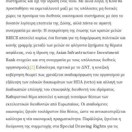
συστήματος και όχι την ίδρυση ενός νέου. Με άλλα λόγια, η Κίνα θα
προσπαθήσει να εκμεταλλευτεί μαζί με τις υπόλοιπες μη δυτικές
χώρες τα προνόμια του διεθνούς οικονομικού συστήματος με όσο το
δυνατόν λιγότερη εποπτεία της Δύσης, αλλά πάντα σε αγαστή
συνεργασία με αυτήν. Η συγκρότηση της ένωσης των κρατών μελών
BRICS αποτελεί κυρίως ένα forum για τη διαμόρφωση πολιτικών και
κοινής γραμμής μεταξύ των μελών σε φλέγοντα ζητήματα πχ θέματα
ασφάλειας, ενώ η ίδρυση της Asian Infrastructure Investment
Bank στοχεύει και στη συνεργασία με τους υπόλοιπους διεθνείς
οργανισμούς).
[2]
Ειδικότερα, σχετικά με το ΔΝΤ, η κινεζική
κυβέρνηση θεωρεί πως χρειάζεται αναδιαμόρφωση του οργανισμού με
εξάλειψη των ειδικών δικαιωμάτων των ΗΠΑ (veto) και αλλαγή των
διαδικασιών επιλογής του επικεφαλής διευθυντή του ιδρύματος.
Καθοριστικό θέμα αποτελεί η κατοχή τεσσάρων θέσεων των
εκτελεστικών διευθυντών από Ευρωπαίους. Οι αναδυόμενες
οικονομίες ζητούν τουλάχιστον δύο θέσεις, ώστε να αντικατοπτρίζεται
καλύτερα η νέα οικονομική πραγματικότητα. Παράλληλα, ζητείται η
διεύρυνση της συμμετοχής στα Special Drawing Rights για τις