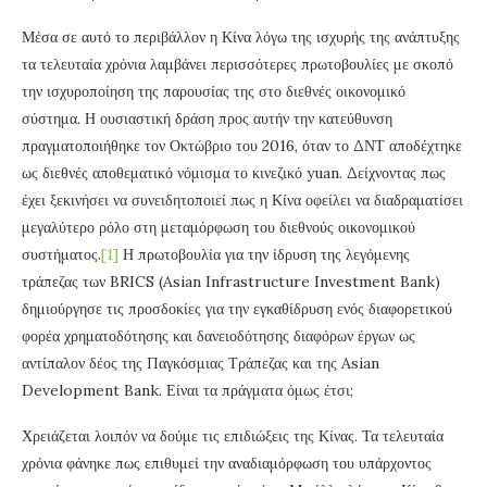
Μέσα σε αυτό το περιβάλλον η Κίνα λόγω της ισχυρής της ανάπτυξης
τα τελευταία χρόνια λαμβάνει περισσότερες πρωτοβουλίες με σκοπό
την ισχυροποίηση της παρουσίας της στο διεθνές οικονομικό
σύστημα. Η ουσιαστική δράση προς αυτήν την κατεύθυνση
πραγματοποιήθηκε τον Οκτώβριο του 2016, όταν το ΔΝΤ αποδέχτηκε
ως διεθνές αποθεματικό νόμισμα το κινεζικό yuan. Δείχνοντας πως
έχει ξεκινήσει να συνειδητοποιεί πως η Κίνα οφείλει να διαδραματίσει
μεγαλύτερο ρόλο στη μεταμόρφωση του διεθνούς οικονομικού
συστήματος.
[1]
Η πρωτοβουλία για την ίδρυση της λεγόμενης
τράπεζας των BRICS (Asian Infrastructure Investment Bank)
δημιούργησε τις προσδοκίες για την εγκαθίδρυση ενός διαφορετικού
φορέα χρηματοδότησης και δανειοδότησης διαφόρων έργων ως
αντίπαλον δέος της Παγκόσμιας Τράπεζας και της Asian
Development Bank. Είναι τα πράγματα όμως έτσι;
Χρειάζεται λοιπόν να δούμε τις επιδιώξεις της Κίνας. Τα τελευταία
χρόνια φάνηκε πως επιθυμεί την αναδιαμόρφωση του υπάρχοντος