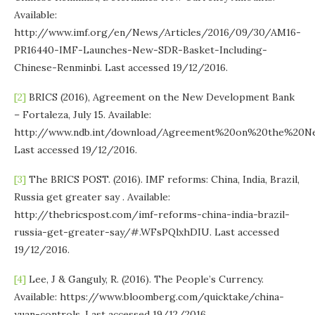
Available:
http://www.imf.org/en/News/Articles/2016/09/30/AM16-
PR16440-IMF-Launches-New-SDR-Basket-Including-
Chinese-Renminbi. Last accessed 19/12/2016.
[2]
BRICS (2016), Agreement on the New Development Bank
– Fortaleza, July 15. Available:
http://www.ndb.int/download/Agreement%20on%20the%20N
Last accessed 19/12/2016.
[3]
The BRICS POST. (2016). IMF reforms: China, India, Brazil,
Russia get greater say . Available:
http://thebricspost.com/imf-reforms-china-india-brazil-
russia-get-greater-say/#.WFsPQlxhDIU. Last accessed
19/12/2016.
[4]
Lee, J & Ganguly, R. (2016). The People’s Currency.
Available: https://www.bloomberg.com/quicktake/china-
yuan-controls. Last accessed 19/12/2016.