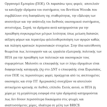
Οργανισμό Εμπορίου (ΠΟΕ). Οι παραπάνω τρεις φορείς αποτελούν
τα κατεξοχήν ιδρύματα του συστήματος του Bretton Woods που
συμβάλλουν στη διασφάλιση της σταθερότητας, την εξάλειψη των
ανισοτήτων και την ανάπτυξη του διεθνούς οικονομικού συστήματος,
αντιστοίχως. Συχνά, τα ιδρύματα αυτά κατηγορούνται για την
προώθηση συγκεκριμένων μέτρων λιτότητας όπως μείωση δαπανών,
αύξηση φόρων και περαιτέρω φιλελευθεροποίηση των αγορών καθώς
και πώληση κρατικών περιουσιακών στοιχείων. Στην ίδια κατεύθυνση
θεωρείται πως λειτουργούν και ως εργαλεία εξωτερικής πολιτικής των
ΗΠΑ για την προώθηση των πολιτικών και οικονομικών τους
συμφερόντων. Μολονότι οι επικεφαλής των εν λόγω ιδρυμάτων είναι
διαφορετικής καταγωγής (πχ στο ΔΝΤ ο επικεφαλής είναι Eυρωπαίος,
στον ΠΟΕ τις περισσότερες φορές προέρχεται από τις ανεπτυγμένες
οικονομίες και στην ΠΤ Αμερικανός) συνεχίζουν να αποτελούν
αντικείμενο κριτικής σε διεθνές επίπεδο. Εκτός αυτού, οι ΗΠΑ (η
χώρα με τη μεγαλύτερη εισφορά στα τρία ιδρύματα) κατηγορούνται
πως δεν δίνουν περισσότερα δικαιώματα στις φτωχές και
αναπτυσσόμενες χώρες, ιδιαίτερα σε μέλη των BRICS.