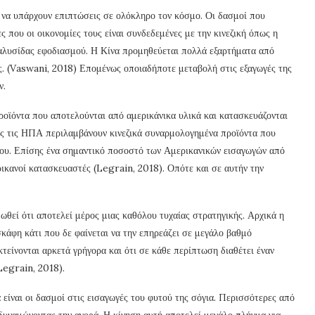
 να υπάρχουν επιπτώσεις σε ολόκληρο τον κόσμο. Οι δασμοί που
 που οι οικονομίες τους είναι συνδεδεμένες με την κινεζική όπως η
 αλυσίδας εφοδιασμού. Η Κίνα προμηθεύεται πολλά εξαρτήματα από
ης. (Vaswani, 2018) Επομένως οποιαδήποτε μεταβολή στις εξαγωγές της
ν.
ροϊόντα που αποτελούνται από αμερικάνικα υλικά και κατασκευάζονται
ρος τις ΗΠΑ περιλαμβάνουν κινεζικά συναρμολογημένα προϊόντα που
που. Επίσης ένα σημαντικό ποσοστό των Αμερικανικών εισαγωγών από
ρικανοί κατασκευαστές (Legrain, 2018). Οπότε και σε αυτήν την
ωθεί ότι αποτελεί μέρος μιας καθόλου τυχαίας στρατηγικής. Αρχικά η
κάφη κάτι που δε φαίνεται να την επηρεάζει σε μεγάλο βαθμό
κτείνονται αρκετά γρήγορα και ότι σε κάθε περίπτωση διαθέτει έναν
Legrain, 2018).
 είναι οι δασμοί στις εισαγωγές του φυτού της σόγια. Περισσότερες από
δυναμώνοντας την αγορά. Η κίνηση αυτή αποτελεί μεγάλο πλήγμα για