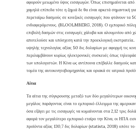
αφορούν μειωμένο ύψος εισαγωγών. Όπως επισημαίνεται από π
χαμηλά επίπεδα τότε η ζημιά δε θα είναι αρκετά σημαντική γ
περεταίρω δασμούς σε κινεζικές εισαγωγές που φτάνουν τα 
ενδιαφερόμενους. (BLOOLMBERG, 2018). Ο εμπορικό πόλεμο
επιβολή δασμών στις εισαγωγές χάλυβα και αλουμινίου από χ
αποτελούσε και υπόσχεση κατά την προεκλογική εκστρατεία.. 
υψηλής τεχνολογίας αξίας 50 δις δολαρίων με αφορμή τις κινε
περιλαμβάνουν κυρίως ηλεκτρονικές συσκευές όπως τηλεορά
των υπολογιστών. Η Κίνα ως αντίποινα επέβαλλε δασμούς κατ
τομέα της αυτοκινητοβιομηχανίας και οριακά σε ιατρικά προϊό
Αίτια
Τα αίτια της σύγκρουσης μεταξύ των δύο μεγαλύτερων οικον
μεγάλος παράγοντας είναι το εμπορικό έλλειμμα της αμερικα
όσα εξάγει με τις εισαγωγές να κυμαίνονται στα 2,12 τρις δολά
αφορά τον μεγαλύτερο εμπορικό εταίρο την Κίνα, οι ΗΠΑ εισά
προϊόντα αξίας 130,7 δις δολαρίων (statista, 2018) οπότε το