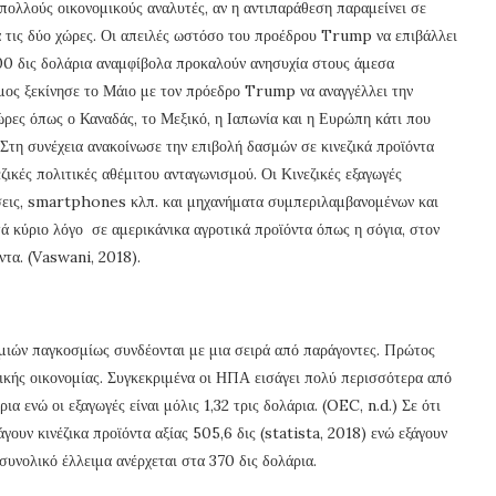
ολλούς οικονομικούς αναλυτές, αν η αντιπαράθεση παραμείνει σε
ια τις δύο χώρες. Οι απειλές ωστόσο του προέδρου Trump να επιβάλλει
500 δις δολάρια αναμφίβολα προκαλούν ανησυχία στους άμεσα
ς ξεκίνησε το Μάιο με τον πρόεδρο Trump να αναγγέλλει την
ώρες όπως ο Καναδάς, το Μεξικό, η Ιαπωνία και η Ευρώπη κάτι που
Στη συνέχεια ανακοίνωσε την επιβολή δασμών σε κινεζικά προϊόντα
ζικές πολιτικές αθέμιτου ανταγωνισμού. Οι Κινεζικές εξαγωγές
σεις, smartphones κλπ. και μηχανήματα συμπεριλαμβανομένων και
ά κύριο λόγο σε αμερικάνικα αγροτικά προϊόντα όπως η σόγια, στον
ντα. (Vaswani, 2018).
ομιών παγκοσμίως συνδέονται με μια σειρά από παράγοντες. Πρώτος
νικής οικονομίας. Συγκεκριμένα οι ΗΠΑ εισάγει πολύ περισσότερα από
ρια ενώ οι εξαγωγές είναι μόλις 1,32 τρις δολάρια. (OEC, n.d.) Σε ότι
γουν κινέζικα προϊόντα αξίας 505,6 δις (statista, 2018) ενώ εξάγουν
 συνολικό έλλειμα ανέρχεται στα 370 δις δολάρια.