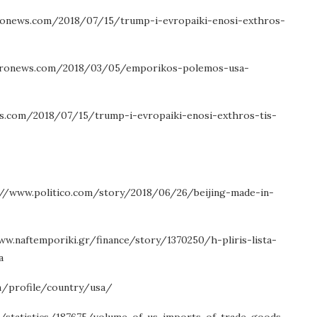
gr.euronews.com/2018/07/15/trump-i-evropaiki-enosi-exthros-
/gr.euronews.com/2018/03/05/emporikos-polemos-usa-
onews.com/2018/07/15/trump-i-evropaiki-enosi-exthros-tis-
s://www.politico.com/story/2018/06/26/beijing-made-in-
//www.naftemporiki.gr/finance/story/1370250/h-pliris-lista-
a
u/en/profile/country/usa/
com/statistics/187675/volume-of-us-imports-of-trade-goods-