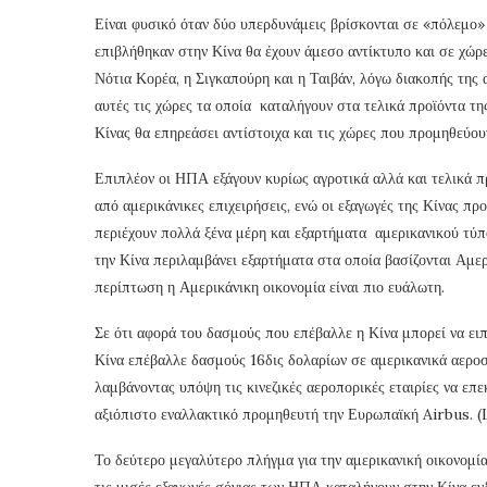
Είναι φυσικό όταν δύο υπερδυνάμεις βρίσκονται σε «πόλεμο»
επιβλήθηκαν στην Κίνα θα έχουν άμεσο αντίκτυπο και σε χώρες
Νότια Κορέα, η Σιγκαπούρη και η Ταιβάν, λόγω διακοπής της
αυτές τις χώρες τα οποία καταλήγουν στα τελικά προϊόντα τ
Κίνας θα επηρεάσει αντίστοιχα και τις χώρες που προμηθεύου
Επιπλέον οι ΗΠΑ εξάγουν κυρίως αγροτικά αλλά και τελικά π
από αμερικάνικες επιχειρήσεις, ενώ οι εξαγωγές της Κίνας π
περιέχουν πολλά ξένα μέρη και εξαρτήματα αμερικανικού τύ
την Κίνα περιλαμβάνει εξαρτήματα στα οποία βασίζονται Αμε
περίπτωση η Αμερικάνικη οικονομία είναι πιο ευάλωτη.
Σε ότι αφορά του δασμούς που επέβαλλε η Κίνα μπορεί να ειπ
Κίνα επέβαλλε δασμούς 16δις δολαρίων σε αμερικανικά αεροσ
λαμβάνοντας υπόψη τις κινεζικές αεροπορικές εταιρίες να επε
αξιόπιστο εναλλακτικό προμηθευτή την Ευρωπαϊκή Airbus. (
Το δεύτερο μεγαλύτερο πλήγμα για την αμερικανική οικονομία
τις μισές εξαγωγές σόγιας των ΗΠΑ καταλήγουν στην Κίνα εν