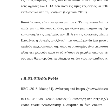
τους αγρότες των ΗΠΑ που είδαν τις τιμές της σόγιας να βυθ
εναλλακτικά από τη Βραζιλία. (Legrain, 2018)
Καταλήγοντας, εάν προτεραιότητα του κ. Trump αποτελεί η π
παίξει με πιο δίκαιους κανόνες χρειάζεται μια πραγματική στ
κοινοποιήσει τις ανησυχίες των ΗΠΑ για τις πρακτικές αθέμιτ
Επομένως η συνεχής αποξένωση των συμμάχων θα έχει μόνο α
περίοδο παγκοσμιοποίησης όπου οι οικονομίες είναι περισσό
άλλη, δεν μπορούν παρά να οδηγήσουν σε μεγάλες οικονομικ
σύστημα θα μπορούσε να οδηγήσει σε ένα ντόμινο απαξίωσης
ΠΗΓΕΣ-ΒΙΒΛΙΟΓΡΑΦΙΑ
BBC
. (2018, Μάιος 31). Ανάκτηση από https://www.bb
BLOOLMBERG
. (2018, Ιούλιος 6). Ανάκτηση από htt
china-trade-relationship-a-dispute-in-five-charts