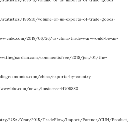
com/statistics/186510/volume-of-us-exports-of-trade-goods-
//www.cnbc.com/2018/06/26/us-china-trade-war-would-be-an-
s://www.theguardian.com/commentisfree/2018/jun/01/the-
//tradingeconomics.com/china/exports-by-country
s://www.bbc.com/news/business-44706880
ountry/USA/Year/2015/TradeFlow/Import/Partner/CHN/Product/