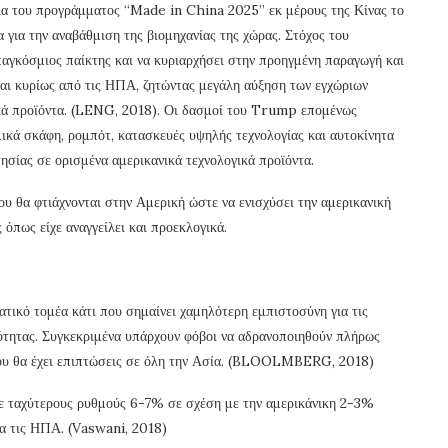
λία του προγράμματος “Made in China 2025” εκ μέρους της Κίνας το
για την αναβάθμιση της βιομηχανίας της χώρας. Στόχος του
παγκόσμιος παίκτης και να κυριαρχήσει στην προηγμένη παραγωγή και
ίται κυρίως από τις ΗΠΑ, ζητώντας μεγάλη αύξηση των εγχώριων
ικά προϊόντα. (LENG, 2018). Οι δασμοί του Trump επομένως
ικά σκάφη, ρομπότ, κατασκευές υψηλής τεχνολογίας και αυτοκίνητα
ησίας σε ορισμένα αμερικανικά τεχνολογικά προϊόντα.
 θα φτιάχνονται στην Αμερική ώστε να ενισχύσει την αμερικανική
 όπως είχε αναγγείλει και προεκλογικά.
ατικό τομέα κάτι που σημαίνει χαμηλότερη εμπιστοσύνη για τις
ότητας. Συγκεκριμένα υπάρχουν φόβοι να αδρανοποιηθούν πλήρως
ι που θα έχει επιπτώσεις σε όλη την Ασία. (BLOOLMBERG, 2018)
 με ταχύτερους ρυθμούς 6-7% σε σχέση με την αμερικάνικη 2-3%
ια τις ΗΠΑ. (Vaswani, 2018)