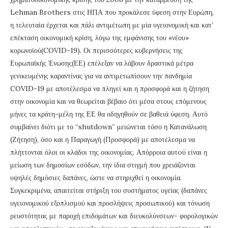
Lehman Brothers στις ΗΠΑ που προκάλεσε ύφεση στην Ευρώπη,
η τελευταία έρχεται και πάλι αντιμέτωπη με μία υγειονομική και κατ’
επέκταση οικονομική κρίση, λόγω της εμφάνισης του «νέου»
κορωνοϊού(COVID-19). Οι περισσότερες κυβερνήσεις της
Ευρωπαϊκής Ένωσης(ΕΕ) επέλεξαν να λάβουν δραστικά μέτρα
γενικευμένης καραντίνας για να αντιμετωπίσουν την πανδημία
COVID-19 με αποτέλεσμα να πληγεί και η προσφορά και η ζήτηση
στην οικονομία και να θεωρείται βέβαιο ότι μέσα στους επόμενους
μήνες τα κράτη-μέλη της ΕΕ θα οδηγηθούν σε βαθειά ύφεση. Αυτό
συμβαίνει διότι με το “shutdown” μειώνεται τόσο η Κατανάλωση
(Ζήτηση), όσο και η Παραγωγή (Προσφορά) με αποτέλεσμα να
πλήττονται όλοι οι κλάδοι της οικονομίας. Απόρροια αυτoύ είναι η
μείωση των δημοσίων εσόδων, την ίδια στιγμή που χρειάζονται
υψηλές δημόσιες δαπάνες, ώστε να στηριχθεί η οικονομία.
Συγκεκριμένα, απαιτείται στήριξη του συστήματος υγείας (δαπάνες
υγειονομικού εξοπλισμού και προσλήψεις προσωπικού) και τόνωση
ρευστότητας με παροχή επιδομάτων και διευκολύνσεων- φορολογικών