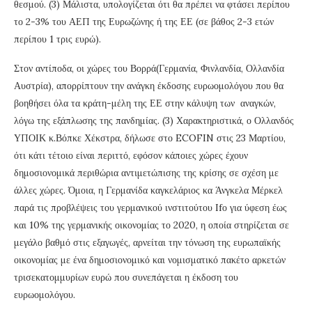
θεσμού. (3) Μάλιστα, υπολογίζεται ότι θα πρέπει να φτάσει περίπου
το 2-3% του ΑΕΠ της Ευρωζώνης ή της ΕΕ (σε βάθος 2-3 ετών
περίπου 1 τρις ευρώ).
Στον αντίποδα, οι χώρες του Βορρά(Γερμανία, Φινλανδία, Ολλανδία
Αυστρία), απορρίπτουν την ανάγκη έκδοσης ευρωομολόγου που θα
βοηθήσει όλα τα κράτη-μέλη της ΕΕ στην κάλυψη των αναγκών,
λόγω της εξάπλωσης της πανδημίας. (3) Χαρακτηριστικά, ο Ολλανδός
ΥΠΟΙΚ κ.Βόπκε Χέκστρα, δήλωσε στο ECOFIN στις 23 Μαρτίου,
ότι κάτι τέτοιο είναι περιττό, εφόσον κάποιες χώρες έχουν
δημοσιονομικά περιθώρια αντιμετώπισης της κρίσης σε σχέση με
άλλες χώρες. Όμοια, η Γερμανίδα καγκελάριος κα Άνγκελα Μέρκελ
παρά τις προβλέψεις του γερμανικού ινστιτούτου Ifο για ύφεση έως
και 10% της γερμανικής οικονομίας το 2020, η οποία στηρίζεται σε
μεγάλο βαθμό στις εξαγωγές, αρνείται την τόνωση της ευρωπαϊκής
οικονομίας με ένα δημοσιονομικό και νομισματικό πακέτο αρκετών
τρισεκατομμυρίων ευρώ που συνεπάγεται η έκδοση του
ευρωομολόγου.