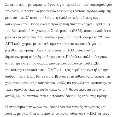
Σε περίπτωση, μη λήψης απόφασης για την έκδοση του ευρωομολόγου
τα κράτη θα πρέπει να βρουν εναλλακτικούς τρόπους εξασφάλισης της
ρευστότητας. Σ’ αυτό το πλαίσιο, η εναλλακτική πρόταση των
«σκληρών» του Βορρά είναι η προληπτική πιστωτική γραμμή(ECCL)
του Ευρωπαϊκού Μηχανισμού Σταθερότητας(ESM), όπου συνοδεύεται
με ένα νέο μνημόνιο. Το μέγεθος, όμως, του ECCL αφορά το 2% του
ΑΕΠ κάθε χώρας, με αποτέλεσμα να κρίνεται ανεπαρκές για το
μέγεθος της κρίσης. Χαρακτηριστικά, οι ΗΠΑ ανακοίνωσαν
δημοσιονομική στήριξη με 2 τρις ευρώ. Πρόσθετα, πολλοί θεωρούν
ότι θα χρειαστεί πρόγραμμα επαναφοράς ομολόγων (outright
monetary transactions- OMT) 1,1 τρις ευρώ που έχει ήδη στην
διάθεση της η ΕΚΤ. Κάτι τέτοιο ,βέβαια, είναι πιθανό να απειλήσει τη
χρηματοοικονομική σταθερότητα, καθώς θα προκαλέσει «φούσκες» σε
τιμές ομολόγων και μετοχών αλλά και πληθωριστικές πιέσεις στα
αγαθά, δημιουργώντας έτσι τις προϋποθέσεις μίας επόμενης κρίσης.
Η απροθυμία των χωρών του Βορρά για συλλογικές αποφάσεις και
λύσεις, με σκοπό να επιμεριστεί το ρίσκο, οδήγησε την ΕΚΤ σε νέες