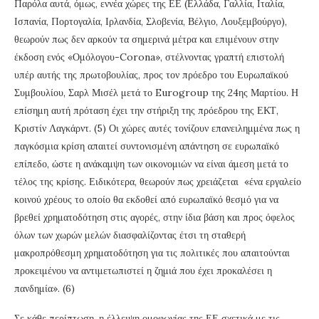
Παρόλα αυτά, όμως, εννέα χώρες της ΕΕ (Ελλάδα, Γαλλία, Ιταλία,
Ισπανία, Πορτογαλία, Ιρλανδία, Σλοβενία, Βέλγιο, Λουξεμβούργο),
θεωρούν πως δεν αρκούν τα σημερινά μέτρα και επιμένουν στην
έκδοση ενός «Ομόλογου-Corona», στέλνοντας γραπτή επιστολή
υπέρ αυτής της πρωτοβουλίας, προς τον πρόεδρο του Ευρωπαϊκού
Συμβουλίου, Σαρλ Μισέλ μετά το Eurogroup της 24ης Μαρτίου. Η
επίσημη αυτή πρόταση έχει την στήριξη της πρόεδρου της ΕΚΤ,
Κριστίν Λαγκάρντ. (5) Οι χώρες αυτές τονίζουν επανειλημμένα πως η
παγκόσμια κρίση απαιτεί συντονισμένη απάντηση σε ευρωπαϊκό
επίπεδο, ώστε η ανάκαμψη των οικονομιών να είναι άμεση μετά το
τέλος της κρίσης. Ειδικότερα, θεωρούν πως χρειάζεται «ένα εργαλείο
κοινού χρέους το οποίο θα εκδοθεί από ευρωπαϊκό θεσμό για να
βρεθεί χρηματοδότηση στις αγορές, στην ίδια βάση και προς όφελος
όλων των χωρών μελών διασφαλίζοντας έτσι τη σταθερή
μακροπρόθεσμη χρηματοδότηση για τις πολιτικές που απαιτούνται
προκειμένου να αντιμετωπιστεί η ζημιά που έχει προκαλέσει η
πανδημία». (6)
Σε κάθε περίπτωση, η έλλειψη ομοφωνίας της ΕΕ σχετικά με τις