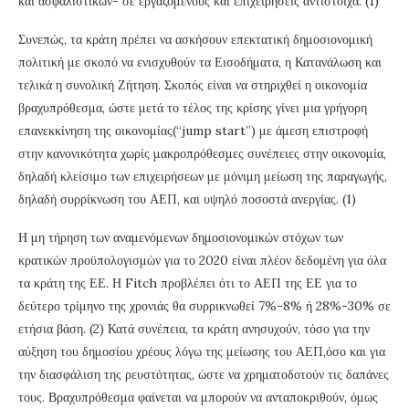
και ασφαλιστικών- σε εργαζομένους και επιχειρήσεις αντίστοιχα. (1)
Συνεπώς, τα κράτη πρέπει να ασκήσουν επεκτατική δημοσιονομική
πολιτική με σκοπό να ενισχυθούν τα Εισοδήματα, η Κατανάλωση και
τελικά η συνολική Ζήτηση. Σκοπός είναι να στηριχθεί η οικονομία
βραχυπρόθεσμα, ώστε μετά το τέλος της κρίσης γίνει μια γρήγορη
επανεκκίνηση της οικονομίας(“jump start”) με άμεση επιστροφή
στην κανονικότητα χωρίς μακροπρόθεσμες συνέπειες στην οικονομία,
δηλαδή κλείσιμο των επιχειρήσεων με μόνιμη μείωση της παραγωγής,
δηλαδή συρρίκνωση του ΑΕΠ, και υψηλό ποσοστά ανεργίας. (1)
Η μη τήρηση των αναμενόμενων δημοσιονομικών στόχων των
κρατικών προϋπολογισμών για το 2020 είναι πλέον δεδομένη για όλα
τα κράτη της ΕΕ. Η Fitch προβλέπει ότι το ΑΕΠ της ΕΕ για το
δεύτερο τρίμηνο της χρονιάς θα συρρικνωθεί 7%-8% ή 28%-30% σε
ετήσια βάση. (2) Κατά συνέπεια, τα κράτη ανησυχούν, τόσο για την
αύξηση του δημοσίου χρέους λόγω της μείωσης του ΑΕΠ,όσο και για
την διασφάλιση της ρευστότητας, ώστε να χρηματοδοτούν τις δαπάνες
τους. Βραχυπρόθεσμα φαίνεται να μπορούν να ανταποκριθούν, όμως