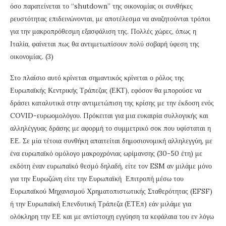
όσο παρατείνεται το “shutdown” της οικονομίας οι συνθήκες
ρευστότητας επιδεινώνονται, με αποτέλεσμα να αναζητούνται τρόποι
για την μακροπρόθεσμη εξασφάλιση της. Πολλές χώρες, όπως η
Ιταλία, φαίνεται πως θα αντιμετωπίσουν πολύ σοβαρή ύφεση της
οικονομίας. (3)
Στο πλαίσιο αυτό κρίνεται σημαντικός κρίνεται ο ρόλος της
Ευρωπαϊκής Κεντρικής Τράπεζας (ΕΚΤ), εφόσον θα μπορούσε να
δράσει καταλυτικά στην αντιμετώπιση της κρίσης με την έκδοση ενός
COVID-ευρωομολόγου. Πρόκειται για μια ευκαιρία συλλογικής και
αλληλέγγυας δράσης με αφορμή το συμμετρικό σοκ που υφίσταται η
ΕΕ. Σε μία τέτοια συνθήκη απαιτείται δημοσιονομική αλληλεγγύη, με
ένα ευρωπαϊκό ομόλογο μακροχρόνιας ωρίμανσης (30-50 έτη) με
εκδότη έναν ευρωπαϊκό θεσμό δηλαδή, είτε τον ESM αν μιλάμε μόνο
για την Ευρωζώνη είτε την Ευρωπαϊκή Επιτροπή μέσω του
Ευρωπαϊκού Μηχανισμού Χρηματοπιστωτικής Σταθερότητας (EFSF)
ή την Ευρωπαϊκή Επενδυτική Τράπεζα (ΕΤΕπ) εάν μιλάμε για
ολόκληρη την ΕΕ και με αντίστοιχη εγγύηση τα κεφάλαια του εν λόγω