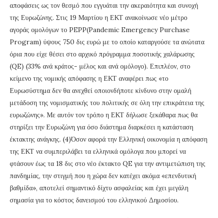
αποφάσεις ως τον θεσμό που εγγυάται την ακεραιότητα και συνοχή
της Ευρωζώνης. Στις 19 Μαρτίου η ΕΚΤ ανακοίνωσε νέο μέτρο
αγοράς ομολόγων το PEPP(Pandemic Emergency Purchase
Program) ύψους 750 δις ευρώ με το οποίο καταργούσε τα ανώτατα
όρια που είχε θέσει στο αρχικό πρόγραμμα ποσοτικής χαλάρωσης
(QE) (33% ανά κράτος- μέλος και ανά ομόλογο). Επιπλέον, στο
κείμενο της νομικής απόφασης η ΕΚΤ αναφέρει πως «το
Ευρωσύστημα δεν θα ανεχθεί οποιονδήποτε κίνδυνο στην ομαλή
μετάδοση της νομισματικής του πολιτικής σε όλη την επικράτεια της
ευρωζώνης». Με αυτόν τον τρόπο η ΕΚΤ δήλωσε ξεκάθαρα πως θα
στηρίξει την Ευρωζώνη για όσο διάστημα διαρκέσει η κατάσταση
έκτακτης ανάγκης. (4)Όσον αφορά την Ελληνική οικονομία η απόφαση
της ΕΚΤ να συμπεριλάβει τα ελληνικά ομόλογα που μπορεί να
φτάσουν έως τα 18 δις στο νέο έκτακτο QE για την αντιμετώπιση της
πανδημίας, την στιγμή που η χώρα δεν κατέχει ακόμα «επενδυτική
βαθμίδα», αποτελεί σημαντικό δίχτυ ασφαλείας και έχει μεγάλη
σημασία για το κόστος δανεισμού του ελληνικού Δημοσίου.