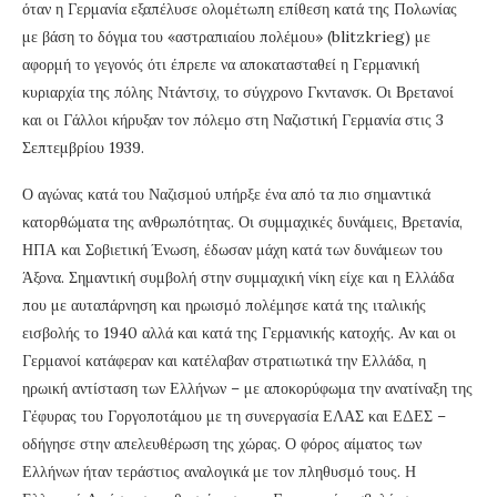
όταν η Γερμανία εξαπέλυσε ολομέτωπη επίθεση κατά της Πολωνίας
με βάση το δόγμα του «αστραπιαίου πολέμου» (blitzkrieg) με
αφορμή το γεγονός ότι έπρεπε να αποκατασταθεί η Γερμανική
κυριαρχία της πόλης Ντάντσιχ, το σύγχρονο Γκντανσκ. Οι Βρετανοί
και οι Γάλλοι κήρυξαν τον πόλεμο στη Ναζιστική Γερμανία στις 3
Σεπτεμβρίου 1939.
Ο αγώνας κατά του Ναζισμού υπήρξε ένα από τα πιο σημαντικά
κατορθώματα της ανθρωπότητας. Οι συμμαχικές δυνάμεις, Βρετανία,
ΗΠΑ και Σοβιετική Ένωση, έδωσαν μάχη κατά των δυνάμεων του
Άξονα. Σημαντική συμβολή στην συμμαχική νίκη είχε και η Ελλάδα
που με αυταπάρνηση και ηρωισμό πολέμησε κατά της ιταλικής
εισβολής το 1940 αλλά και κατά της Γερμανικής κατοχής. Αν και οι
Γερμανοί κατάφεραν και κατέλαβαν στρατιωτικά την Ελλάδα, η
ηρωική αντίσταση των Ελλήνων – με αποκορύφωμα την ανατίναξη της
Γέφυρας του Γοργοποτάμου με τη συνεργασία ΕΛΑΣ και ΕΔΕΣ –
οδήγησε στην απελευθέρωση της χώρας. Ο φόρος αίματος των
Ελλήνων ήταν τεράστιος αναλογικά με τον πληθυσμό τους. Η