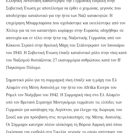
Ελληνική Αντίσταση καθυστέρησε την Γερμανική εισβολή στην
Σοβιετική Ένωση με αποτέλεσμα να έρθει ο χειμώνας, γεγονός που
αποδείχτηκε καταλυτικό για την ήττα των Ναζί κατακτητών. Η
επιχείρηση Μπαρμπαρόσα που σχεδιάστηκε και εκτελέστηκε από τον
Χίτλερ για να τον καταστήσει κυρίαρχο στην Ευρασία, οδηγήθηκε σε
αποτυχία και εν τέλει στην ήττα της Ναζιστικής Γερμανίας από τον
Κόκκινο Στρατό στην θρυλική Μάχη του Στάλινγκραντ τον Ιανουάριο
του 1943. Η Σοβιετική Ένωση έπαιξε καταλυτικό ρόλο στην νίκη κατά
του Ναζισμού θυσιάζοντας 27 εκατομμύρια ανθρώπους κατά τον Β’
Παγκόσμιο Πόλεμο.
Σημαντικό ρόλο για τη συμμαχική νίκη έπαιξε και η μάχη του Ελ
Αλαμέιν στη Μέση Ανατολή με την ήττα του Afrika Korps του
Ρόμελ τον Νοέμβριο του 1942. Η Συμμαχική νίκη στο Ελ Αλαμέιν
υπό τον Βρετανό Στρατηγό Μοντγκόμερι τερμάτισε τις ελπίδες των
Γερμανών για κατάληψη της Αιγύπτου, για έλεγχο της διώρυγας του
Σουέζ και για πρόσβαση στις πετρελαιοπηγές της Μέσης Ανατολής.
Οι Σύμμαχοι κατείχαν πλέον ολόκληρη τη Βόρεια Αφρική από όπου
ξεκίνησαν την εισβολή στη Σικελία, γεγονός το οποίο απέσπασε την