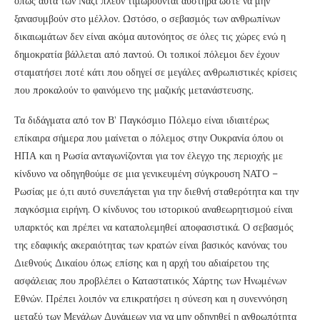
όπως αυτά των Ναζί πλέον τιμωρούνται αυστηρά ώστε να μην
ξανασυμβούν στο μέλλον. Ωστόσο, ο σεβασμός των ανθρωπίνων
δικαιωμάτων δεν είναι ακόμα αυτονόητος σε όλες τις χώρες ενώ η
δημοκρατία βάλλεται από παντού. Οι τοπικοί πόλεμοι δεν έχουν
σταματήσει ποτέ κάτι που οδηγεί σε μεγάλες ανθρωπιστικές κρίσεις
που προκαλούν το φαινόμενο της μαζικής μετανάστευσης.
Τα διδάγματα από τον Β’ Παγκόσμιο Πόλεμο είναι ιδιαιτέρως
επίκαιρα σήμερα που μαίνεται ο πόλεμος στην Ουκρανία όπου οι
ΗΠΑ και η Ρωσία ανταγωνίζονται για τον έλεγχο της περιοχής με
κίνδυνο να οδηγηθούμε σε μια γενικευμένη σύγκρουση ΝΑΤΟ –
Ρωσίας με ό,τι αυτό συνεπάγεται για την διεθνή σταθερότητα και την
παγκόσμια ειρήνη. Ο κίνδυνος του ιστορικού αναθεωρητισμού είναι
υπαρκτός και πρέπει να καταπολεμηθεί αποφασιστικά. Ο σεβασμός
της εδαφικής ακεραιότητας των κρατών είναι βασικός κανόνας του
Διεθνούς Δικαίου όπως επίσης και η αρχή του αδιαίρετου της
ασφάλειας που προβλέπει ο Καταστατικός Χάρτης των Ηνωμένων
Εθνών. Πρέπει λοιπόν να επικρατήσει η σύνεση και η συνεννόηση
μεταξύ των Μεγάλων Δυνάμεων για να μην οδηγηθεί η ανθρωπότητα