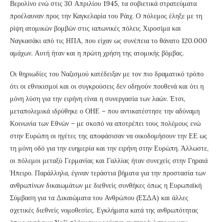
Βερολίνο ενώ στις 30 Απριλίου 1945, τα σοβιετικά στρατεύματα
προέλαυναν προς την Καγκελαρία του Ράιχ. Ο πόλεμος έληξε με τη
ρίψη ατομικών βομβών στις ιαπωνικές πόλεις Χιροσίμα και
Ναγκασάκι από τις ΗΠΑ, που είχαν ως συνέπεια το θάνατο 120.000
αμάχων. Αυτή ήταν και η πρώτη χρήση της ατομικής βόμβας.
Οι θηριωδίες του Ναζισμού κατέδειξαν με τον πιο δραματικό τρόπο
ότι οι εθνικισμοί και οι συγκρούσεις δεν οδηγούν πουθενά και ότι η
μόνη λύση για την ειρήνη είναι η συνεργασία των λαών. Έτσι,
μεταπολεμικά ιδρύθηκε ο ΟΗΕ – που αντικατέστησε την αδύναμη
Κοινωνία των Εθνών – με σκοπό να αποτρέπει τους πολέμους ενώ
στην Ευρώπη οι ηγέτες της αποφάσισαν να οικοδομήσουν την ΕΕ ως
τη μόνη οδό για την ευημερία και την ειρήνη στην Ευρώπη. Άλλωστε,
οι πόλεμοι μεταξύ Γερμανίας και Γαλλίας ήταν συνεχείς στην Γηραιά
Ήπειρο. Παράλληλα, έγιναν τεράστια βήματα για την προστασία των
ανθρωπίνων δικαιωμάτων με διεθνείς συνθήκες όπως η Ευρωπαϊκή
Σύμβαση για τα Δικαιώματα του Ανθρώπου (ΕΣΔΑ) και άλλες
σχετικές διεθνείς νομοθεσίες. Εγκλήματα κατά της ανθρωπότητας