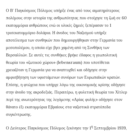
Ο Β’ Παγκόσμιος Πόλεμος υπήρξε ένας από τους αιματηρότερους
πολέμους στην ιστορία της ανθρωπότητας που στοίχησε τη ζωή σε 60
εκατομμύρια ανθρώπους ενώ οι υλικές ζημιές ξεπέρασαν το 1
τρισεκατομμύριο δολάρια. Η άνοδος του Ναζισμού υπήρξε
αποτέλεσμα των συνθηκών που δημιουργήθηκαν στην Γερμανία του
μεσοπολέμου, η οποία είχε βγει χαμένη από τη Συνθήκη των
Βερσαλλιών. Σε αυτές τις συνθήκες βρήκε έδαφος η γεωπολιτική
θεωρία του «ζωτικού χώρου» (lebensraum) που υποτίθεται
χρειαζόταν η Γερμανία για να αναπτυχθεί και οδήγησε στην
αμφισβήτηση των υφιστάμενων συνόρων των Ευρωπαϊκών κρατών.
Επίσης, η φτώχεια που υπήρχε λόγω της οικονομικής κρίσης οδήγησε
στην άνοδο της ακροδεξιάς. Περαιτέρω, η φυλετική θεωρία του Χίτλερ
περί της ανωτερότητας της λεγόμενης «Αρίας φυλής» οδήγησε στον
θάνατο έξι εκατομμύρια Εβραίους στα ναζιστικά στρατόπεδα
συγκέντρωσης.
η
Ο Δεύτερος Παγκόσμιος Πόλεμος ξεκίνησε την 1
Σεπτεμβρίου 1939,