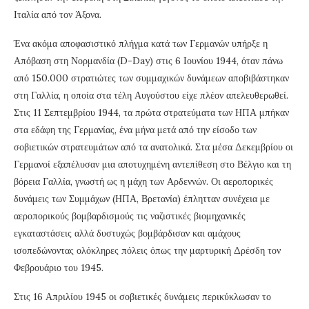
Ιταλία από τον Άξονα.
Ένα ακόμα αποφασιστικό πλήγμα κατά των Γερμανών υπήρξε η
Απόβαση στη Νορμανδία (D-Day) στις 6 Ιουνίου 1944, όταν πάνω
από 150.000 στρατιώτες των συμμαχικών δυνάμεων αποβιβάστηκαν
στη Γαλλία, η οποία στα τέλη Αυγούστου είχε πλέον απελευθερωθεί.
Στις 11 Σεπτεμβρίου 1944, τα πρώτα στρατεύματα των ΗΠΑ μπήκαν
στα εδάφη της Γερμανίας, ένα μήνα μετά από την είσοδο των
σοβιετικών στρατευμάτων από τα ανατολικά. Στα μέσα Δεκεμβρίου οι
Γερμανοί εξαπέλυσαν μια αποτυχημένη αντεπίθεση στο Βέλγιο και τη
βόρεια Γαλλία, γνωστή ως η μάχη των Αρδεννών. Οι αεροπορικές
δυνάμεις των Συμμάχων (ΗΠΑ, Βρετανία) έπλητταν συνέχεια με
αεροπορικούς βομβαρδισμούς τις ναζιστικές βιομηχανικές
εγκαταστάσεις αλλά δυστυχώς βομβάρδισαν και αμάχους
ισοπεδώνοντας ολόκληρες πόλεις όπως την μαρτυρική Δρέσδη τον
Φεβρουάριο του 1945.
Στις 16 Απριλίου 1945 οι σοβιετικές δυνάμεις περικύκλωσαν το