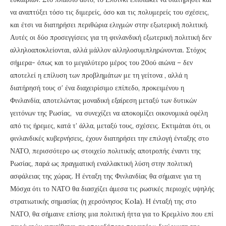
να αναπτύξει τόσο τις διμερείς, όσο και τις πολυμερείς του σχέσεις,
και έτσι να διατηρήσει περιθώρια ελιγμών στην εξωτερική πολιτική.
Αυτές οι δύο προσεγγίσεις για τη φινλανδική εξωτερική πολιτική δεν
αλληλοαποκλείονται, αλλά μάλλον αλληλοσυμπληρώνονται. Στόχος
σήμερα- όπως και το μεγαλύτερο μέρος του 20ού αιώνα – δεν
αποτελεί η επίλυση των προβλημάτων με τη γείτονα , αλλά η
διατήρησή τους σ’ ένα διαχειρίσιμο επίπεδο, προκειμένου η
Φινλανδία, αποτελώντας μοναδική εξαίρεση μεταξύ των δυτικών
γειτόνων της Ρωσίας, να συνεχίζει να αποκομίζει οικονομικά οφέλη
από τις ήρεμες, κατά τ’ άλλα, μεταξύ τους, σχέσεις. Εκτιμάται ότι, οι
φινλανδικές κυβερνήσεις, έχουν διατηρήσει την επιλογή ένταξης στο
ΝΑΤΟ, περισσότερο ως στοιχείο πολιτικής αποτροπής έναντι της
Ρωσίας, παρά ως πραγματική εναλλακτική λύση στην πολιτική
ασφάλειας της χώρας. Η ένταξη της Φινλανδίας θα σήμαινε για τη
Μόσχα ότι το ΝΑΤΟ θα διασχίζει άμεσα τις ρωσικές περιοχές υψηλής
στρατιωτικής σημασίας (η χερσόνησος Kola). Η ένταξή της στο
ΝΑΤΟ, θα σήμαινε επίσης μια πολιτική ήττα για το Κρεμλίνο που επί