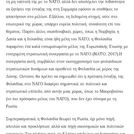
τη μη ταύτισή της με το ΝΑΤΟ, αλλά δεν αποπέμπει την πιθανότητα
να ζητήσει την ένταξης της στη Συμμαχία εφόσον οι συνθήκες το
απαιτήσουν στο μέλλον. Εξάλλου, τη δεδομένη στιγμή, ούτε στο
εσωτερικό της χώρας, υπάρχει ευρεία πολιτική συναίνεση επί του
θέματος. Παρότι άλλες σκανδιναβικές χώρες, όπως η Νορβηγία, η
Δανία και η Ισλανδία, είναι ήδη μέλη του ΝΑΤΟ, η Φινλανδία
παραμένει ένα καλά ενσωματωμένο μέλος της Ευρωπαϊκής Ένωσης με
ενισχυμένη στρατιωτική συνεργασία με το ΝΑΤΟ (NATO, 2017).Η
συνεργασία αυτή, συμβάλλει στον εκσυγχρονισμό των φινλανδικών
στρατιωτικών δυνάμεων και οριοθετεί τη Φινλανδία ως μέρος της
Δύσης. Ωστόσο, θα πρέπει να σημειωθεί ότι η πρόταση ένταξης της
Φιλανδίας στο ΝΑΤΟ διαφέρει σημαντικά, σε πολιτικό και
στρατιωτικό επίπεδο, από αυτήν μιας χώρας, όπως το Μαυροβούνιο
(το πιο πρόσφατο μέλος του ΝΑΤΟ), που δεν έχει σύνορα με τη
Ρωσία.
Συμπερασματικά, η Φινλανδία θεωρεί τη Ρωσία, όχι μόνο πηγή
απειλών και προκλήσεων, αλλά και πηγή οικονομικών και πολιτικών
ευκαιριών. Στο πλαίσιο αυτό, το Ελσίνκι επιδιώκει να διατηρήσει και