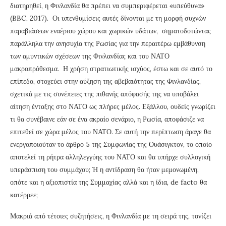
διατηρηθεί, η Φινλανδία θα πρέπει να συμπεριφέρεται «υπεύθυνα»
(BBC, 2017). Οι υπενθυμίσεις αυτές δίνονται με τη μορφή συχνών
παραβιάσεων εναέριου χώρου και χωρικών υδάτων, σηματοδοτώντας
παράλληλα την ανησυχία της Ρωσίας για την περαιτέρω εμβάθυνση
των αμυντικών σχέσεων της Φινλανδίας και του ΝΑΤΟ
μακροπρόθεσμα. Η χρήση στρατιωτικής ισχύος, έστω και σε αυτό το
επίπεδο, στοχεύει στην αύξηση της αβεβαιότητας της Φινλανδίας,
σχετικά με τις συνέπειες της πιθανής απόφασής της να υποβάλει
αίτηση ένταξης στο ΝΑΤΟ ως πλήρες μέλος. Εξάλλου, ουδείς γνωρίζει
τι θα συνέβαινε εάν σε ένα ακραίο σενάριο, η Ρωσία, αποφάσιζε να
επιτεθεί σε χώρα μέλος του ΝΑΤΟ. Σε αυτή την περίπτωση άραγε θα
ενεργοποιούταν το άρθρο 5 της Συμφωνίας της Ουάσιγκτον, το οποίο
αποτελεί τη ρήτρα αλληλεγγύης του ΝΑΤΟ και θα υπήρχε συλλογική
υπεράσπιση του συμμάχου; Ή η αντίδραση θα ήταν μεμονωμένη,
οπότε και η αξιοπιστία της Συμμαχίας αλλά και η ίδια, de facto θα
κατέρρεε;
Μακριά από τέτοιες συζητήσεις, η Φινλανδία με τη σειρά της, τονίζει