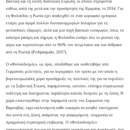
Βαλτική και τη λοιπή Ανατολική Ευρώπη, οι οποίοι στρέφονται
ευθέως κατά της μετά και την προσάρτηση της Κριμαίας το 2014. Για
τη Φινλανδία, η Ρωσία έχει αναδειχθεί σε έναν κορυφαίο εμπορικό
εταίρο, μια αγορά πολλών δισεκατομμυρίων δολαρίων για τις
φινλανδικές εξαγωγές, αλλά και μια πηγή βασικών εισαγωγών, όπως τα
καύσιμα (ακόμη και σήμερα, η Φινλανδία εισάγει όλο το φυσικό της
αέριο και περισσότερο από το 90% του πετρελαίου και του άνθρακα
από τη Ρωσία) (Pohjanpalo, 2017).
Ο «Φινλανδισμός», ως όρος, αποδόθηκε και υιοθετήθηκε από
Γερμανούς μελετητές, για να περιγράψει τον τρόπο με τον οποίο η
βορειοευρωπαϊκή χώρα προσάρμοζε τις πολιτικές της για να συμπλέει
με τη Σοβιετική Ένωση, παραμένοντας, ωστόσο, επίσημα στρατιωτικά
ουδέτερη και διατηρώντας παράλληλα καλούς δεσμούς με τη Δύση. Η
χώρα επικεντρώθηκε στην παραμονή εκτός του Συμφώνου της
Βαρσοβίας, εκμεταλλευόμενη κάθε ευκαιρία να κινηθεί ταυτόχρονα
πιο κοντά στη Δύση, ανάγοντας την αναφερόμενη ισορροπία σε
πραγματική στρατηγική επιβίωσης. Ο «Φινλανδισμός»
χρησιμοποιείται πια για να περιγράψει γενικότερα την περίπτωση που