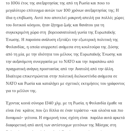
το 100ό έτος της ανεξαρτησίας της από τη Ρωσία και ποιο το
μεγαλύτερο επίτευγμα αυτών των 100 χρόνων ανεξαρτησίας της; Η
ίδια η επιβίωση. Αυτό που αποτελεί μακρινή απειλή για πολλές χώρες
του δυτικού κόσμου, ήταν ζήτημα ζωής και θανάτου για τη
συγκεκριμένη χώρα στη βορειοανατολική γωνία της Ευρωπαϊκής
Ένωσης. Η παρούσα ανάλυση εξετάζει την εξωτερική πολιτική της
Φινλανδίας, η οποία ισορροπεί ανάμεσα στη κουλτούρα της Δύσης
από τη μία, με την ιδιότητα του μέλους της Ευρωπαϊκής Ένωσης και
την αυξανόμενη συνεργασία με το ΝΑΤΟ και την παραπάνω από
πραγματική ανάγκη προστασίας από την Ανατολή από την άλλη.
Ιδιαίτερα επικεντρώνεται στην πολιτική διελκυστίνδα ανάμεσα σε
ΝΑΤΟ και Ρωσία και καταλήγει με σχετικές εκτιμήσεις του γράφοντος
για το μέλλον της.
Έχοντας κοινά σύνορα 1340 χλμ. με τη Ρωσία, η Φινλανδία έμαθε να
είναι ένα κράτος που ζει δίπλα σε έναν τεράστιο -και ολοένα και πιο
δυναμικό- γείτονα. Η σημερινή τους σχέση είναι παρόλα αυτά αρκετά
διαφορετική από αυτή των αντίστοιχων γειτόνων της Μόσχας στη