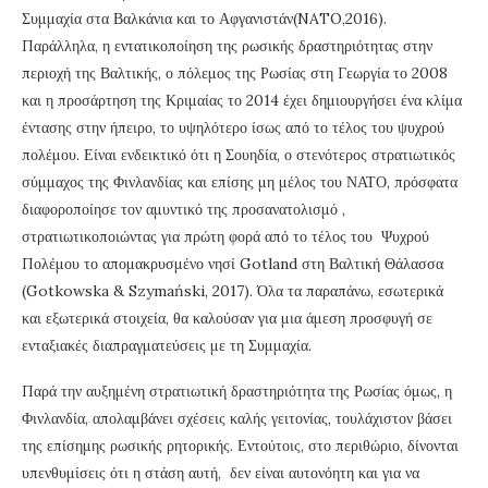
Συμμαχία στα Βαλκάνια και το Αφγανιστάν(NATO,2016).
Παράλληλα, η εντατικοποίηση της ρωσικής δραστηριότητας στην
περιοχή της Βαλτικής, ο πόλεμος της Ρωσίας στη Γεωργία το 2008
και η προσάρτηση της Κριμαίας το 2014 έχει δημιουργήσει ένα κλίμα
έντασης στην ήπειρο, το υψηλότερο ίσως από το τέλος του ψυχρού
πολέμου. Είναι ενδεικτικό ότι η Σουηδία, ο στενότερος στρατιωτικός
σύμμαχος της Φινλανδίας και επίσης μη μέλος του ΝΑΤΟ, πρόσφατα
διαφοροποίησε τον αμυντικό της προσανατολισμό ,
στρατιωτικοποιώντας για πρώτη φορά από το τέλος του Ψυχρού
Πολέμου το απομακρυσμένο νησί Gotland στη Βαλτική Θάλασσα
(Gotkowska & Szymański, 2017). Όλα τα παραπάνω, εσωτερικά
και εξωτερικά στοιχεία, θα καλούσαν για μια άμεση προσφυγή σε
ενταξιακές διαπραγματεύσεις με τη Συμμαχία.
Παρά την αυξημένη στρατιωτική δραστηριότητα της Ρωσίας όμως, η
Φινλανδία, απολαμβάνει σχέσεις καλής γειτονίας, τουλάχιστον βάσει
της επίσημης ρωσικής ρητορικής. Εντούτοις, στο περιθώριο, δίνονται
υπενθυμίσεις ότι η στάση αυτή, δεν είναι αυτονόητη και για να