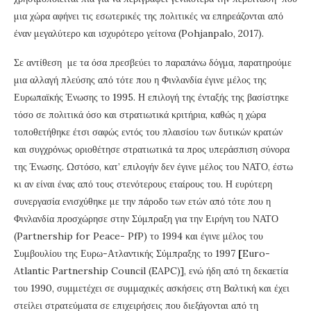
μια χώρα αφήνει τις εσωτερικές της πολιτικές να επηρεάζονται από
έναν μεγαλύτερο και ισχυρότερο γείτονα (Pohjanpalo, 2017).
Σε αντίθεση με τα όσα πρεσβεύει το παραπάνω δόγμα, παρατηρούμε
μια αλλαγή πλεύσης από τότε που η Φινλανδία έγινε μέλος της
Ευρωπαϊκής Ένωσης το 1995. Η επιλογή της ένταξής της βασίστηκε
τόσο σε πολιτικά όσο και στρατιωτικά κριτήρια, καθώς η χώρα
τοποθετήθηκε έτσι σαφώς εντός του πλαισίου των δυτικών κρατών
και συγχρόνως οριοθέτησε στρατιωτικά τα προς υπεράσπιση σύνορα
της Ένωσης. Ωστόσο, κατ’ επιλογήν δεν έγινε μέλος του ΝΑΤΟ, έστω
κι αν είναι ένας από τους στενότερους εταίρους του. Η ευρύτερη
συνεργασία ενισχύθηκε με την πάροδο των ετών από τότε που η
Φινλανδία προσχώρησε στην Σύμπραξη για την Ειρήνη του ΝΑΤΟ
(Partnership for Peace- PfP) το 1994 και έγινε μέλος του
Συμβουλίου της Ευρω-Ατλαντικής Σύμπραξης το 1997
[
Euro-
Atlantic Partnership Council (EAPC)], ενώ ήδη από τη δεκαετία
του 1990, συμμετέχει σε συμμαχικές ασκήσεις στη Βαλτική και έχει
στείλει στρατεύματα σε επιχειρήσεις που διεξάγονται από τη