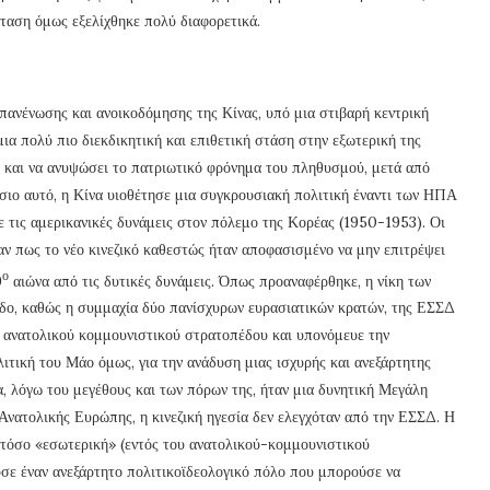
ταση όμως εξελίχθηκε πολύ διαφορετικά.
επανένωσης και ανοικοδόμησης της Κίνας, υπό μια στιβαρή κεντρική
ια πολύ πιο διεκδικητική και επιθετική στάση στην εξωτερική της
α και να ανυψώσει το πατριωτικό φρόνημα του πληθυσμού, μετά από
ίσιο αυτό, η Κίνα υιοθέτησε μια συγκρουσιακή πολιτική έναντι των ΗΠΑ
ε τις αμερικανικές δυνάμεις στον πόλεμο της Κορέας (1950-1953). Οι
ξαν πως το νέο κινεζικό καθεστώς ήταν αποφασισμένο να μην επιτρέψει
ο
9
αιώνα από τις δυτικές δυνάμεις. Όπως προαναφέρθηκε, η νίκη των
δο, καθώς η συμμαχία δύο πανίσχυρων ευρασιατικών κρατών, της ΕΣΣΔ
ου ανατολικού κομμουνιστικού στρατοπέδου και υπονόμευε την
ιτική του Μάο όμως, για την ανάδυση μιας ισχυρής και ανεξάρτητης
α, λόγω του μεγέθους και των πόρων της, ήταν μια δυνητική Μεγάλη
Ανατολικής Ευρώπης, η κινεζική ηγεσία δεν ελεγχόταν από την ΕΣΣΔ. Η
 τόσο «εσωτερική» (εντός του ανατολικού-κομμουνιστικού
ύσε έναν ανεξάρτητο πολιτικοϊδεολογικό πόλο που μπορούσε να