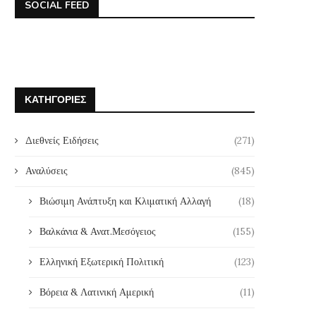
SOCIAL FEED
ΚΑΤΗΓΟΡΊΕΣ
Αμυντική και ενεργειακή αυτονομία
Η Σύνοδος του ΝΑΤΟ 
στην Ευρώπη: Προκλήσεις και
μεθερμηνεία κι ως εμμονή 
Διεθνείς Ειδήσεις
(271)
προοπτικές
9 Ιουλίου, 2026
17 Ιουλίου, 2026
Αναλύσεις
(845)
Βιώσιμη Ανάπτυξη και Κλιματική Αλλαγή
(18)
Βαλκάνια & Ανατ.Μεσόγειος
(155)
Ελληνική Εξωτερική Πολιτική
(123)
Βόρεια & Λατινική Αμερική
(11)