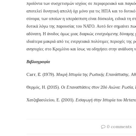
προϊόντα των συσχετισμών ισχύος σε περιφερειακό και παγκόσ
αποτελεί δυνητική απειλή όχι μόνο για τις ΗΠΑ και το δυτικό
σύνορα, των οποίων η υπεράσπιση είναι δύσκολη, ειδικά τη σ
δυτικά λόγω της παρουσίας του ΝΑΤΟ. Αυτό δεν σημαίνει πως
αδύνατη. Η άνοδος όμως μιας διαρκώς ενισχυόμενης δύναμης μ
ιδιαίτερα μακριά από τις ενεργειακά πολύτιμες περιοχές της 
ανησυχίες στο Κρεμλίνο και ίσως να οδηγήσει στην ανάδυση
Βιβλιογραφία
Carr, E. (1979).
Μικρή Ιστορία της Ρωσικής Επανάστασης
. Α
Θερμός, Η. (2015).
Οι Επαναστάσεις στον 20ό Αιώνα: Ρωσία, Κ
Χατζηβασιλείου, Ε. (2001).
Εισαγωγή στην Ιστορία του Μεταπ
0 comments