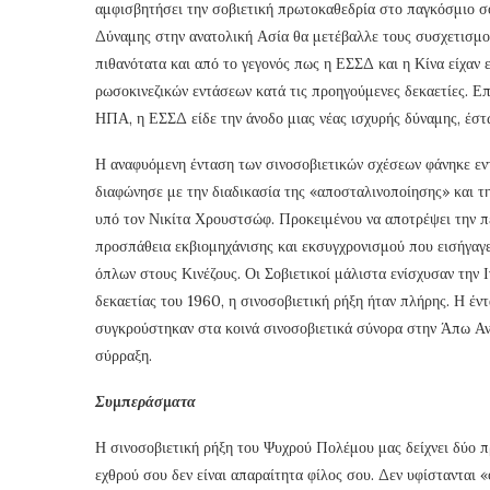
αμφισβητήσει την σοβιετική πρωτοκαθεδρία στο παγκόσμιο σο
Δύναμης στην ανατολική Ασία θα μετέβαλλε τους συσχετισμο
πιθανότατα και από το γεγονός πως η ΕΣΣΔ και η Κίνα είχαν ε
ρωσοκινεζικών εντάσεων κατά τις προηγούμενες δεκαετίες. Επο
ΗΠΑ, η ΕΣΣΔ είδε την άνοδο μιας νέας ισχυρής δύναμης, έστω
Η αναφυόμενη ένταση των σινοσοβιετικών σχέσεων φάνηκε εντο
διαφώνησε με την διαδικασία της «αποσταλινοποίησης» και 
υπό τον Νικίτα Χρουστσώφ. Προκειμένου να αποτρέψει την π
προσπάθεια εκβιομηχάνισης και εκσυγχρονισμού που εισήγαγε
όπλων στους Κινέζους. Οι Σοβιετικοί μάλιστα ενίσχυσαν την Ι
δεκαετίας του 1960, η σινοσοβιετική ρήξη ήταν πλήρης. Η έν
συγκρούστηκαν στα κοινά σινοσοβιετικά σύνορα στην Άπω Αν
σύρραξη.
Συμπεράσματα
Η σινοσοβιετική ρήξη του Ψυχρού Πολέμου μας δείχνει δύο πρ
εχθρού σου δεν είναι απαραίτητα φίλος σου. Δεν υφίστανται 