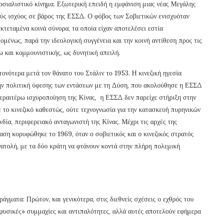
σιαλιστικό κίνημα. Εξωτερική επειδή η εμφάνιση μιας νέας Μεγάλης
ύς ισχύος σε βάρος της ΕΣΣΔ. Ο φόβος των Σοβιετικών ενισχυόταν
κτεταμένα κοινά σύνορα, τα οποία είχαν αποτελέσει εστία
μένως, παρά την ιδεολογική συγγένεια και την κοινή αντίθεση προς τις
 και κομμουνιστικής, ως δυνητική απειλή.
νότερα μετά τον θάνατο του Στάλιν το 1953. Η κινεζική ηγεσία
την πολιτική ύφεσης των εντάσεων με τη Δύση, που ακολούθησε η ΕΣΣΔ
εραιτέρω ισχυροποίηση της Κίνας, η ΕΣΣΔ δεν παρείχε στήριξη στην
 το κινεζικό καθεστώς, ούτε τεχνογνωσία για την κατασκευή πυρηνικών
νδία, περιφερειακό ανταγωνιστή της Κίνας. Μέχρι τις αρχές της
ταση κορυφώθηκε το 1969, όταν ο σοβιετικός και ο κινεζικός στρατός
ατολή, με τα δύο κράτη να φτάνουν κοντά στην πλήρη πολεμική
άγματα: Πρώτον, και γενικότερα, στις διεθνείς σχέσεις ο εχθρός του
«φυσικές» συμμαχίες και αντιπαλότητες, αλλά αυτές αποτελούν εφήμερα