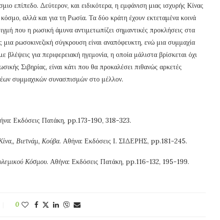
μιο επίπεδο. Δεύτερον, και ειδικότερα, η εμφάνιση μιας ισχυρής Κίνας
 κόσμο, αλλά και για τη Ρωσία. Τα δύο κράτη έχουν εκτεταμένα κοινά
τιγμή που η ρωσική άμυνα αντιμετωπίζει σημαντικές προκλήσεις στα
 μια ρωσοκινεζική σύγκρουση είναι αναπόφευκτη, ενώ μια συμμαχία
ε βλέψεις για περιφερειακή ηγεμονία, η οποία μάλιστα βρίσκεται όχι
ρωσικής Σιβηρίας, είναι κάτι που θα προκαλέσει πιθανώς αρκετές
 νέων συμμαχικών συνασπισμών στο μέλλον.
θήνα: Εκδόσεις Πατάκη, pp.173-190, 318-323.
ίνα,, Βιετνάμ, Κούβα
. Αθήνα: Εκδόσεις Ι. ΣΙΔΕΡΗΣ, pp.181-245.
ολεμικού Κόσμου
. Αθήνα: Εκδόσεις Πατάκη, pp.116-132, 195-199.
0