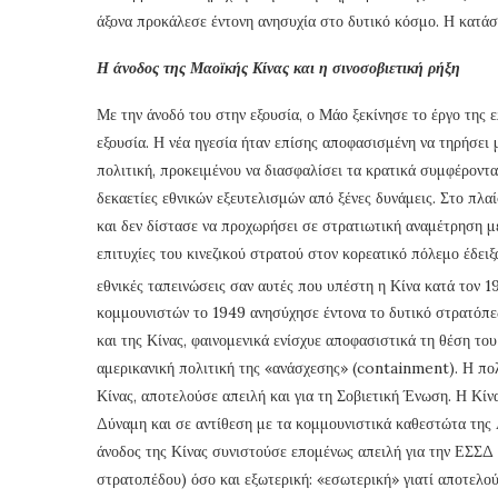
άξονα προκάλεσε έντονη ανησυχία στο δυτικό κόσμο. Η κατάσ
Η άνοδος της Μαοϊκής Κίνας και η σινοσοβιετική ρήξη
Με την άνοδό του στην εξουσία, ο Μάο ξεκίνησε το έργο της 
εξουσία. Η νέα ηγεσία ήταν επίσης αποφασισμένη να τηρήσει μ
πολιτική, προκειμένου να διασφαλίσει τα κρατικά συμφέροντ
δεκαετίες εθνικών εξευτελισμών από ξένες δυνάμεις. Στο πλα
και δεν δίστασε να προχωρήσει σε στρατιωτική αναμέτρηση μ
επιτυχίες του κινεζικού στρατού στον κορεατικό πόλεμο έδει
εθνικές ταπεινώσεις σαν αυτές που υπέστη η Κίνα κατά τον 1
κομμουνιστών το 1949 ανησύχησε έντονα το δυτικό στρατόπε
και της Κίνας, φαινομενικά ενίσχυε αποφασιστικά τη θέση τ
αμερικανική πολιτική της «ανάσχεσης» (containment). Η πολ
Κίνας, αποτελούσε απειλή και για τη Σοβιετική Ένωση. Η Κίν
Δύναμη και σε αντίθεση με τα κομμουνιστικά καθεστώτα της 
άνοδος της Κίνας συνιστούσε επομένως απειλή για την ΕΣΣΔ
στρατοπέδου) όσο και εξωτερική: «εσωτερική» γιατί αποτελο