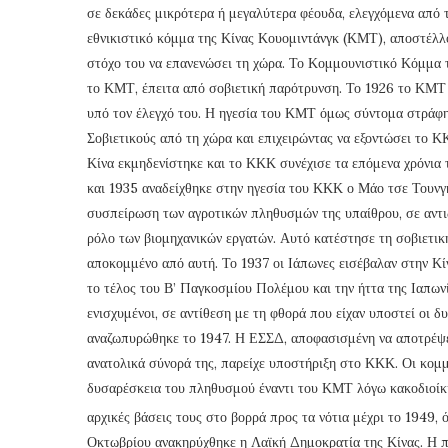
σε δεκάδες μικρότερα ή μεγαλύτερα φέουδα, ελεγχόμενα από 
εθνικιστικό κόμμα της Κίνας Κουομιντάνγκ (ΚΜΤ), αποστέλλ
στόχο του να επανενώσει τη χώρα. Το Κομμουνιστικό Κόμμα τη
το ΚΜΤ, έπειτα από σοβιετική παρότρυνση. Το 1926 το ΚΜΤ κ
υπό τον έλεγχό του. Η ηγεσία του ΚΜΤ όμως σύντομα στράφηκ
Σοβιετικούς από τη χώρα και επιχειρώντας να εξοντώσει το ΚΚ
Κίνα εκμηδενίστηκε και το ΚΚΚ συνέχισε τα επόμενα χρόνια 
και 1935 αναδείχθηκε στην ηγεσία του ΚΚΚ ο Μάο τσε Τουνγκ
συσπείρωση των αγροτικών πληθυσμών της υπαίθρου, σε αντι
ρόλο των βιομηχανικών εργατών. Αυτό κατέστησε τη σοβιετικ
αποκομμένο από αυτή. Το 1937 οι Ιάπωνες εισέβαλαν στην Κ
το τέλος του Β’ Παγκοσμίου Πολέμου και την ήττα της Ιαπων
ενισχυμένοι, σε αντίθεση με τη φθορά που είχαν υποστεί ο
αναζωπυρώθηκε το 1947. Η ΕΣΣΔ, αποφασισμένη να αποτρέψει
ανατολικά σύνορά της, παρείχε υποστήριξη στο ΚΚΚ. Οι κομμ
δυσαρέσκεια του πληθυσμού έναντι του ΚΜΤ λόγω κακοδιοίκη
αρχικές βάσεις τους στο βορρά προς τα νότια μέχρι το 1949,
Οκτωβρίου ανακηρύχθηκε η Λαϊκή Δημοκρατία της Κίνας. Η π