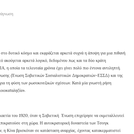
νάγνωση
 στο δυτικό κόσμο και εκφράζεται αρκετά συχνά η άποψη για μια πιθανή
τό ακούγεται αρκετά λογικό, δεδομένου πως και τα δύο κράτη
, η οποία τα τελευταία χρόνια έχει γίνει πολύ πιο έντονα αντιληπτή.
 Ένωσης (Ένωση Σοβιετικών Σοσιαλιστικών Δημοκρατιών-ΕΣΣΔ) και της
ό για τη φύση των ρωσοκινεζικών σχέσεων. Κατά μία γνωστή ρήση
μοιοκαταληξία
».
εκαετία του 1920, όταν η Σοβιετική Ένωση επιχείρησε να εκμεταλλευτεί
υ επικρατούσε στη χώρα. Η αυτοκρατορική δυναστεία των Τσινγκ
, η Κίνα βρισκόταν σε κατάσταση αναρχίας, έχοντας κατακερματιστεί