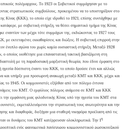
τοπικούς πολέμαρχους. Το 1923 οι Σοβιετικοί συμμάχησαν με το
οντας στρατιωτικούς συμβούλους, προκειμένου να το υποστηρίξουν στο
ς Κίνας (ΚΚΚ), το οποίο είχε ιδρυθεί το 1921, επίσης συντάχθηκε με
ατάφερε, με σοβιετική στήριξη, να θέσει σημαντικό τμήμα της Κίνας
ε εναντίον των μέχρι τότε συμμάχων της, εκδιώκοντας το 1927 τους
Κ, με εκτεταμένες εκκαθαρίσεις και διώξεις. Η σοβιετική επιρροή στην
τον ένοπλο αγώνα του χωρίς καμία ουσιαστική στήριξη. Μεταξύ 1928
, ο οποίος υιοθέτησε μια επαναστατική τακτική βασιζόμενη στη
διαστολή με τη παραδοσιακή μαρξιστική θεωρία, που έδινε έμφαση στο
ή ηγεσία δύσπιστη έναντι του ΚΚΚ, το οποίο δρούσε έτσι και αλλιώς
ίνα και υπήρξε μια προσωρινή ανακωχή μεταξύ ΚΜΤ και ΚΚΚ, μέχρι και
ίας το 1945. Οι κομμουνιστές εξήλθαν από τον πόλεμο έντονα
ι δυνάμεις του ΚΜΤ. Ο εμφύλιος πόλεμος ανάμεσα σε ΚΜΤ και ΚΚΚ
 την εμφάνιση μιας φιλοδυτικής Κίνας υπό την ηγεσία του ΚΜΤ στα
ουνιστές, εκμεταλλευόμενοι την στρατιωτική τους ανωτερότητα και την
σης και διαφθοράς, διεξήγαν μια σταθερή νικηφόρα προέλαση από τις
η
 όταν οι δυνάμεις του ΚΜΤ κατέρρευσαν ολοκληρωτικά. Την 1
ροοπτική ενός φαινομενικά πανίσχυρου κομμουνιστικού ρωσοκινεζικού