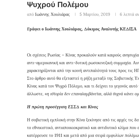
Ψυχρού Πολέμου
από
Ιωάννης Χουλιάρας
5 Μαρτίου, 2019
6 λεπτά α
Γράφει ο Ιωάννης Χουλιάρας, Δόκιμος Αναλυτής ΚΕΔΙΣΑ
Οι σχέσεις Ρωσίας – Κίνας προκαλούν κατά καιρούς ανησυχία
αντι-αμερικανική και αντι-δυτική ρωσοκινεζική συμμαχία. Αυ
χαρακτηρίζονται από την κοινή αντιπαλότητά τους προς τις ΗΠΑ
Στο άρθρο αυτό θα εξεταστεί η ρήξη μεταξύ της Σοβιετικής
Κίνας κατά τον Ψυχρό Πόλεμο, και τι δείχνει το γεγονός αυτ
άλλωστε, «
η ιστορία δεν επαναλαμβάνεται, αλλά συχνά κάνει ο
Η πρώτη προσέγγιση ΕΣΣΔ και Κίνας
Η σοβιετική εμπλοκή στην Κίνα ξεκίνησε από τις αρχές τις δ
το εθνικιστικό, αντιαποικιοκρατικό και αντιδυτικό κλίμα πο
κατέρρευσε το 1911 και μετά από μια σειρά εμφυλίων πολέμων