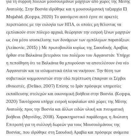
για τη συρροή πολλών μουσουλμάνων μαχητών από χώρες της Μέσης
Ανατολής. Στην Βοσνία ιδρύθηκε και η μουσουλμανική ταξιαρχία El
Mujahid. (Koppa, 2020) Το φαινόμενο αυτό έγινε σε αρκετές
περιπτώσεις με την ευλογία των ΗΠΑ, οι οποίες μη θέλοντας να
εμπλακούν στον πόλεμο αρχικά, θεώρησαν την εισροή ξένων μαχητών
ως ένα μέσο ισοσκέλισης των δυνάμεων των εμπόλεμων παρατάξεων.
(Azinovic, 2015) ) Με πρωτοβουλία κυρίως της Σαουδικής Αραβίας
ήρθαν στα Βαλκάνια βετεράνοι του πολέμου του Αφγανιστάν. Υπήρχε
η πεποίθηση ότι τα Βαλκάνια θα μπορούσαν να αποτελέσουν ένα νέο
Αφγανιστάν και τα ισλαμιστικά όπλα να νικήσουν. Την θέση των
σοβιετικών κομμουνιστών στην εδώ περίπτωση έπαιρναν οι Σέρβοι
εθνικιστές. (Deliso, 2007) Επίσης το Ιράν πρόσφερε υπηρεσίες
εκπαίδευσης στελεχών και οικονομική βοήθεια στην Βοσνία. (Koppa,
2020) Ταυτόχρονα υπήρχε εισροή κεφαλαίων από χώρες της Μέσης
Ανατολής προς την Βοσνία και άλλων ειδών υλική και πνευματική
βοήθεια. (Μητσίδης, 2018). Χαρακτηριστικό παράδειγμα, η Ανώτατη
Επιτροπή για τη συλλογή δωρεών για τους Μουσουλμάνους της
Βοσνίας, που ιδρύθηκε στη Σαουδική Αραβία και πρόσφερε ανάμεσα