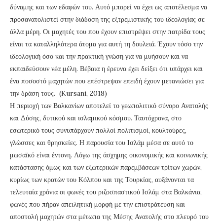
δύναμης και των εδαφών του. Αυτό μπορεί να έχει ως αποτέλεσμα να
προσανατολιστεί στην διάδοση της εξτρεμιστικής του ιδεολογίας σε
άλλα μέρη. Οι μαχητές του που έχουν επιστρέψει στην πατρίδα τους
είναι τα καταλληλότερα άτομα για αυτή τη δουλειά. Έχουν τόσο την
ιδεολογική όσο και την πρακτική γνώση για να μυήσουν και να
εκπαιδεύσουν νέα μέλη. Βέβαια η έρευνα έχει δείξει ότι υπάρχει και
ένα ποσοστό μαχητών που επέστρεψαν επειδή έχουν μετανιώσει για
την δράση τους. (Kursani, 2018)
Η περιοχή των Βαλκανίων αποτελεί το γεωπολιτικό σύνορο Ανατολής
και Δύσης, δυτικού και ισλαμικού κόσμου. Ταυτόχρονα, στο
εσωτερικό τους συνυπάρχουν πολλοί πολιτισμοί, κουλτούρες,
γλώσσες και θρησκείες. Η παρουσία του Ισλάμ μέσα σε αυτό το
μωσαϊκό είναι έντονη. Λόγω της άσχημης οικονομικής και κοινωνικής
κατάστασης όμως και των εξωτερικών παρεμβάσεων τρίτων χωρών,
κυρίως των κρατών του Κόλπου και της Τουρκίας, αυξάνονται τα
τελευταία χρόνια οι φωνές του ριζοσπαστικού Ισλάμ στα Βαλκάνια,
φωνές που πήραν απειλητική μορφή με την επιστράτευση και
αποστολή μαχητών στα μέτωπα της Μέσης Ανατολής στο πλευρό του