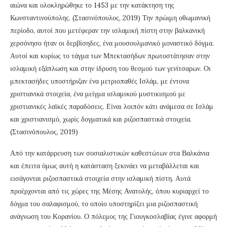
αιώνα και ολοκληρώθηκε το 1453 με την κατάκτηση της
Κωνσταντινούπολης. (Στασινόπουλος, 2019) Την πρώιμη οθωμανική
περίοδο, αυτοί που μετέφεραν την ισλαμική πίστη στην βαλκανική
χερσόνησο ήταν οι δερβίσηδες, ένα μουσουλμανικό μοναστικό δόγμα.
Αυτοί και κυρίως το τάγμα των Μπεκτασήδων πρωτοστάτησαν στην
ισλαμική εξάπλωση και στην ίδρυση του θεσμού των γενίτσαρων. Οι
μπεκτασήδες υποστήριζαν ένα μετριοπαθές Ισλάμ, με έντονα
χριστιανικά στοιχεία, ένα μείγμα ισλαμικού μυστικισμού με
χριστιανικές λαϊκές παραδόσεις. Είναι λοιπόν κάτι ανάμεσα σε Ισλάμ
και χριστιανισμό, χωρίς δογματικά και ριζοσπαστικά στοιχεία.
(Στασινόπουλος, 2019)
Από την κατάρρευση των σοσιαλιστικών καθεστώτων στα Βαλκάνια
και έπειτα όμως αυτή η κατάσταση ξεκινάει να μεταβάλλεται και
εισάγονται ριζοσπαστικά στοιχεία στην ισλαμική πίστη. Αυτά
προέρχονται από τις χώρες της Μέσης Ανατολής, όπου κυριαρχεί το
δόγμα του σαλαφισμού, το οποίο υποστηρίζει μια ριζοσπαστική
ανάγνωση του Κορανίου. Ο πόλεμος της Γιουγκοσλαβίας έγινε αφορμή