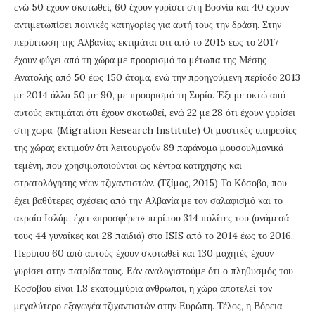
ενώ 50 έχουν σκοτωθεί, 60 έχουν γυρίσει στη Βοσνία και 40 έχουν
αντιμετωπίσει ποινικές κατηγορίες για αυτή τους την δράση. Στην
περίπτωση της Αλβανίας εκτιμάται ότι από το 2015 έως το 2017
έχουν φύγει από τη χώρα με προορισμό τα μέτωπα της Μέσης
Ανατολής από 50 έως 150 άτομα, ενώ την προηγούμενη περίοδο 2013
με 2014 άλλα 50 με 90, με προορισμό τη Συρία. Έξι με οκτώ από
αυτούς εκτιμάται ότι έχουν σκοτωθεί, ενώ 22 με 28 ότι έχουν γυρίσει
στη χώρα. (Migration Research Institute) Οι μυστικές υπηρεσίες
της χώρας εκτιμούν ότι λειτουργούν 89 παράνομα μουσουλμανικά
τεμένη, που χρησιμοποιούνται ως κέντρα κατήχησης και
στρατολόγησης νέων τζιχαντιστών. (Τζίμας, 2015) Το Κόσοβο, που
έχει βαθύτερες σχέσεις από την Αλβανία με τον σαλαφισμό και το
ακραίο Ισλάμ, έχει «προσφέρει» περίπου 314 πολίτες του (ανάμεσά
τους 44 γυναίκες και 28 παιδιά) στο ISIS από το 2014 έως το 2016.
Περίπου 60 από αυτούς έχουν σκοτωθεί και 130 μαχητές έχουν
γυρίσει στην πατρίδα τους. Εάν αναλογιστούμε ότι ο πληθυσμός του
Κοσόβου είναι 1.8 εκατομμύρια άνθρωποι, η χώρα αποτελεί τον
μεγαλύτερο εξαγωγέα τζιχαντιστών στην Ευρώπη. Τέλος, η Βόρεια