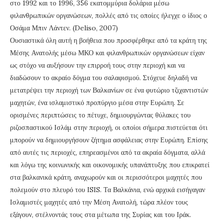
στο 1992 και το 1996, 356 εκατομμύρια δολάρια μέσω
φιλανθρωπικών οργανώσεων, πολλές από τις οποίες ήλεγχε ο ίδιος ο
Οσάμα Μπιν Λάντεν. (Deliso, 2007)
Ουσιαστικά όλη αυτή η βοήθεια που προσφέρθηκε από τα κράτη της
Μέσης Ανατολής μέσω ΜΚΟ και φιλανθρωπικών οργανώσεων είχαν
ως στόχο να αυξήσουν την επιρροή τους στην περιοχή και να
διαδώσουν το ακραίο δόγμα του σαλαφισμού. Στόχευε δηλαδή να
μετατρέψει την περιοχή των Βαλκανίων σε ένα φυτώριο τζιχαντιστών
μαχητών, ένα ισλαμιστικό προπύργιο μέσα στην Ευρώπη. Σε
ορισμένες περιπτώσεις το πέτυχε, δημιουργώντας θύλακες του
ριζοσπαστικού Ισλάμ στην περιοχή, οι οποίοι σήμερα πιστεύεται ότι
μπορούν να δημιουργήσουν ζήτημα ασφάλειας στην Ευρώπη. Επίσης
από αυτές τις περιοχές, επηρεασμένοι από τα ακραία δόγματα, αλλά
και λόγω της κοινωνικής και οικονομικής υπανάπτυξης που επικρατεί
στα βαλκανικά κράτη, αναχωρούν και οι περισσότεροι μαχητές που
πολεμούν στο πλευρό του ISIS. Τα Βαλκάνια, ενώ αρχικά εισήγαγαν
Ισλαμιστές μαχητές από την Μέση Ανατολή, τώρα πλέον τους
εξάγουν, στέλνοντάς τους στα μέτωπα της Συρίας και του Ιράκ.