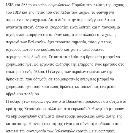
ISIS και άλλων ακραίων οργανώσεων. Παρόλη την πτώση της ισχύος
του ISIS και της ήττας του στα πεδία των μαχών, το φαινόμενο
παραμένει ανησυχητικό. Αυτό διότι στην σημερινή γεωπολιτικά
ανάστατη εποχή, όπου οι ισορροπίες είναι λεπτές και η παγκόσμια
ισχύς αναδιαμορφώνεται σε έναν κόσμο που αλλάζει συνεχώς, η
περιοχή των Βαλκανίων έχει τεράστια σημασία, τόσο για τους
ισχυρούς αυτού του κόσμου, όσο και για τις αναδυόμενες
περιφερειακές δυνάμεις. Σε αυτά τα πλαίσια η θρησκεία μπορεί να
χρησιμοποιηθεί ως εργαλείο αύξησης της επιρροής ενός κράτους στο
εσωτερικό ενός άλλου. Ο έλεγχος των ακραίων εκφάνσεων της
θρησκείας, που οδηγούν σε τρομοκρατικές ενέργειες μπορεί να
χρησιμοποιηθεί από κρατικούς δρώντες ως απειλή, ως ένα μέσο
υβριδικού πολέμου.
Η αύξηση των ακραίων φωνών στα Βαλκάνια προκαλούν ανησυχία στα
κράτη της Χερσονήσου, αλλά και στα ευρωπαϊκά. Δυνητικά μπορούν
να δημιουργηθούν ζητήματα εσωτερικής ασφάλειας λόγω αυτής της
κατάστασης. Η αντιμετώπισή της είναι μια σύνθετη διαδικασία που
απαιτεί την συνεργασία των βαλκανικών κρατών με ευρωπαϊκές