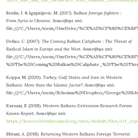
%205_BiH_and_the_Nexus%20_with_Islamist_Extremism.pdf
Beslin, J. & Ignjatijevic, M. (2017).
Balkan foreign fighters :
From Syria to Ukraine.
Ανακτήθηκε από:
file:///C:/Users/sxoin/OneDrive/%CE%A5%CF%8
Deliso, C. (2007).
The Coming Balkan Caliphate : The Threat of
Radical Islam to Europe and the West.
Ανακτήθηκε από:
file:///C:/Users/sxoin/OneDrive/%CE%A5%CF%
%20The%20Coming%20Balkan%20Caliphate_%20The%20Threa
Koppa, M. (2020).
Turkey, Gulf States and Iran in Western
Balkans: More than the Islamic factor?
Ανακτήθηκε από:
file:///C:/Users/sxoin/Schoinas%20Dropbox/George
Kursani, S. (2018).
Western Balkans Extremism Research Forum
Kosovo Report.
Ανακτήθηκε από:
https://kosovo.britishcouncil.org/sites/default/files/erf_r
Shtuni, A. (2018).
Returning Western Balkans Foreign Terrorist