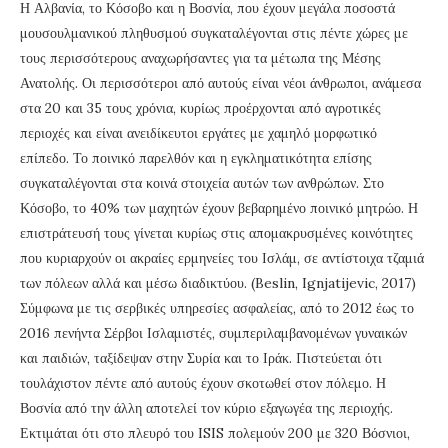
Η Αλβανία, το Κόσοβο και η Βοσνία, που έχουν μεγάλα ποσοστά
μουσουλμανικού πληθυσμού συγκαταλέγονται στις πέντε χώρες με
τους περισσότερους αναχωρήσαντες για τα μέτωπα της Μέσης
Ανατολής. Οι περισσότεροι από αυτούς είναι νέοι άνθρωποι, ανάμεσα
στα 20 και 35 τους χρόνια, κυρίως προέρχονται από αγροτικές
περιοχές και είναι ανειδίκευτοι εργάτες με χαμηλό μορφωτικό
επίπεδο. Το ποινικό παρελθόν και η εγκληματικότητα επίσης
συγκαταλέγονται στα κοινά στοιχεία αυτών των ανθρώπων. Στο
Κόσοβο, το 40% των μαχητών έχουν βεβαρημένο ποινικό μητρώο. Η
επιστράτευσή τους γίνεται κυρίως στις απομακρυσμένες κοινότητες
που κυριαρχούν οι ακραίες ερμηνείες του Ισλάμ, σε αντίστοιχα τζαμιά
των πόλεων αλλά και μέσω διαδικτύου. (Beslin, Ignjatijevic, 2017)
Σύμφωνα με τις σερβικές υπηρεσίες ασφαλείας, από το 2012 έως το
2016 πενήντα Σέρβοι Ισλαμιστές, συμπεριλαμβανομένων γυναικών
και παιδιών, ταξίδεψαν στην Συρία και το Ιράκ. Πιστεύεται ότι
τουλάχιστον πέντε από αυτούς έχουν σκοτωθεί στον πόλεμο. Η
Βοσνία από την άλλη αποτελεί τον κύριο εξαγωγέα της περιοχής.
Εκτιμάται ότι στο πλευρό του ISIS πολεμούν 200 με 320 Βόσνιοι,