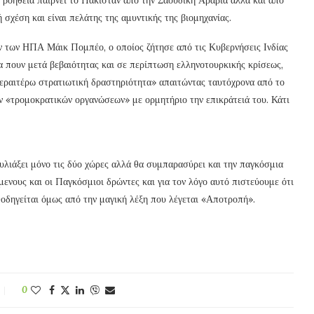
ή σχέση και είναι πελάτης της αμυντικής της βιομηχανίας.
 των ΗΠΑ Μάικ Πομπέο, ο οποίος ζήτησε από τις Κυβερνήσεις Ινδίας
α πουν μετά βεβαιότητας και σε περίπτωση ελληνοτουρκικής κρίσεως,
περαιτέρω στρατιωτική δραστηριότητα» απαιτώντας ταυτόχρονα από το
ν «τρομοκρατικών οργανώσεων» με ορμητήριο την επικράτειά του. Κάτι
υλιάξει μόνο τις δύο χώρες αλλά θα συμπαρασύρει και την παγκόσμια
ενους και οι Παγκόσμιοι δρώντες και για τον λόγο αυτό πιστεύουμε ότι
θοδηγείται όμως από την μαγική λέξη που λέγεται «Αποτροπή».
0