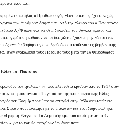
τρατιωτικών μας.
 παραμένει σιωπηλός ο Πρωθυπουργός Μόντι ο οποίος έχει συνεχώς
 Αρχηγό των Δυνάμεων Ασφαλείας. Από την πλευρά του ο Πακιστανός
Ινδικού Α/Φ αλλά φάνηκε στις δηλώσεις του συγκρατημένος και
 αυτοσυγκράτηση καθόσον και οι δύο χώρες έχουν πυρηνικά και ένας
ευρές ενώ θα βοηθήσει για να βρεθούν οι υπεύθυνοι της βομβιστικής
τάν είχαν ανακαλέσει τους Πρέσβεις τους μετά την 14 Φεβρουαρίου
 Ινδίας και Πακιστάν
 πρόποδες των Ιμαλάιων και αποτελεί εστία κρίσεων από το 1947 όταν
 όταν τα ημιαυτόνομα «Πριγκιπάτα» της αποικιοκρατικής Ινδίας
αγιάς του Κασμίρ προτίθετο να ενταχθεί στην Ινδία αντιμετώπισε
ειλε Στρατό που πολέμησε με το Πακιστάν και έτσι διαμοιράστηκε
υμε «Γραμμή Έλεγχου». Το Δημοψήφισμα που απαίτησε με το 47
σουν για το που θα ενταχθούν δεν έγινε ποτέ.