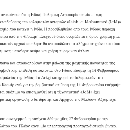
 ανακοίνωσε ότι η Ινδική Πολεμική Αεροπορία σε μία … «μη
ο Εκπαιδεύσεως των ισλαμιστών ανταρτών «Jaish-e-Mohammed (JeM)»
σμίρ που κατέχει η Ινδία. Η προσβληθείσα από τους Ινδούς περιοχή
μετρα από την «Γραμμή Ελέγχου» όπως ονομάζεται η όριος γραμμή μιας
ακιστάν αρχικά απείλησε θα ανταποδώσει το πλήγμα σε χρόνο και τόπο
Άμυνας υπονόησε ακόμα και χρήση πυρηνικών όπλων.
ίποινα και αποσκοπούσαν στην μείωση της μαχητικής ικανότητας της
βομβιστικής επίθεση αυτοκτονίας στο Ινδικό Κασμίρ τη 14 Φεβρουαρίου
φαλείας της Ινδίας. Το Δελχί κατηγορεί το Ισλαμαμπάντ ότι
ό Κασμίρ ενώ για την βομβιστική επίθεση της 14 Φεβρουαρίου επέρριψε
αι σκόπιμο να επισημανθεί ότι η τζιχαντιστική «JeM» έχει
ατική οργάνωση, ο δε ιδρυτής και Αρχηγός της Μασούντ Αζχάρ είχε
αση συναγερμού, η συνέχεια δόθηκε χθες 27 Φεβρουαρίου με την
λότου του. Πλέον κάνει μία υπερπαραγωγή προπαγανδιστικών βίντεο,