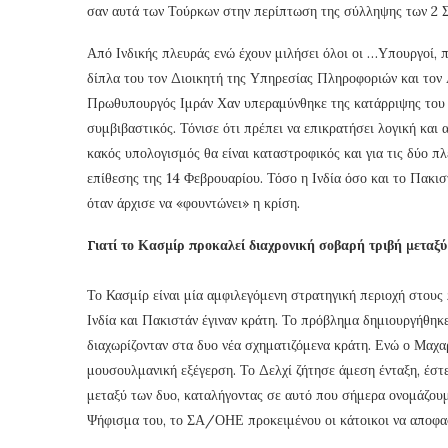
σαν αυτά των Τούρκων στην περίπτωση της σύλληψης των 2 Σ
Από Ινδικής πλευράς ενώ έχουν μιλήσει όλοι οι …Υπουργοί,
δίπλα του τον Διοικητή της Υπηρεσίας Πληροφοριών και τον
Πρωθυπουργός Ιμράν Χαν υπεραμύνθηκε της κατάρριψης του 
συμβιβαστικός. Τόνισε ότι πρέπει να επικρατήσει λογική και
κακός υπολογισμός θα είναι καταστροφικός και για τις δύο πλ
επίθεσης της 14 Φεβρουαρίου. Τόσο η Ινδία όσο και το Πακισ
όταν άρχισε να «φουντώνει» η κρίση.
Γιατί το Κασμίρ προκαλεί διαχρονική σοβαρή τριβή μεταξύ
Το Κασμίρ είναι μία αμφιλεγόμενη στρατηγική περιοχή στους
Ινδία και Πακιστάν έγιναν κράτη. Το πρόβλημα δημιουργήθηκε
διαχωρίζονταν στα δυο νέα σχηματιζόμενα κράτη. Ενώ ο Μαχαρ
μουσουλμανική εξέγερση. Το Δελχί ζήτησε άμεση ένταξη, έστ
μεταξύ των δυο, καταλήγοντας σε αυτό που σήμερα ονομάζο
Ψήφισμα του, το ΣΑ/ΟΗΕ προκειμένου οι κάτοικοι να αποφασί