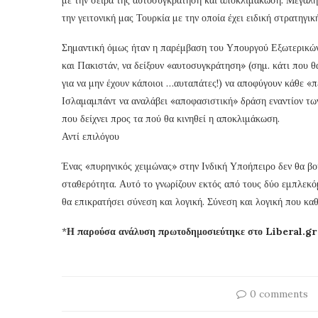
την γειτονική μας Τουρκία με την οποία έχει ειδική στρατηγικ
Σημαντική όμως ήταν η παρέμβαση του Υπουργού Εξωτερικών
και Πακιστάν, να δείξουν «αυτοσυγκράτηση» (σημ. κάτι που θ
για να μην έχουν κάποιοι …αυταπάτες!) να αποφύγουν κάθε «
Ισλαμαμπάντ να αναλάβει «αποφασιστική» δράση εναντίον τω
που δείχνει προς τα πού θα κινηθεί η αποκλιμάκωση.
Αντί επιλόγου
Ένας «πυρηνικός χειμώνας» στην Ινδική Υποήπειρο δεν θα βο
σταθερότητα. Αυτό το γνωρίζουν εκτός από τους δύο εμπλεκόμ
θα επικρατήσει σύνεση και λογική. Σύνεση και λογική που κα
*
Η παρούσα ανάλυση πρωτοδημοσιεύτηκε στο Liberal.gr
0 comments