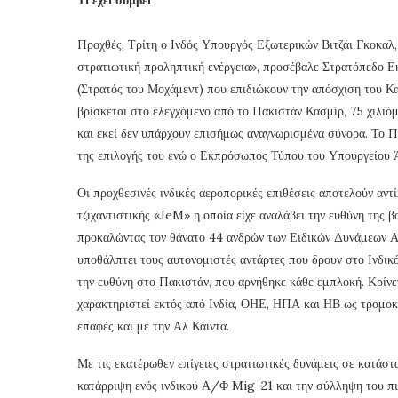
Προχθές, Τρίτη ο Ινδός Υπουργός Εξωτερικών Βιτζάι Γκοκαλ,
στρατιωτική προληπτική ενέργεια», προσέβαλε Στρατόπεδ
(Στρατός του Μοχάμεντ) που επιδιώκουν την απόσχιση του Κα
βρίσκεται στο ελεγχόμενο από το Πακιστάν Κασμίρ, 75 χιλιό
και εκεί δεν υπάρχουν επισήμως αναγνωρισμένα σύνορα. Το Π
της επιλογής του ενώ ο Εκπρόσωπος Τύπου του Υπουργείου 
Οι προχθεσινές ινδικές αεροπορικές επιθέσεις αποτελούν αντ
τζιχαντιστικής «JeM» η οποία είχε αναλάβει την ευθύνη της 
προκαλώντας τον θάνατο 44 ανδρών των Ειδικών Δυνάμεων Ασ
υποθάλπτει τους αυτονομιστές αντάρτες που δρουν στο Ινδικ
την ευθύνη στο Πακιστάν, που αρνήθηκε κάθε εμπλοκή. Κρίνετ
χαρακτηριστεί εκτός από Ινδία, ΟΗΕ, ΗΠΑ και ΗΒ ως τρομοκρ
επαφές και με την Αλ Κάιντα.
Με τις εκατέρωθεν επίγειες στρατιωτικές δυνάμεις σε κατάστ
κατάρριψη ενός ινδικού Α/Φ Mig-21 και την σύλληψη του πι