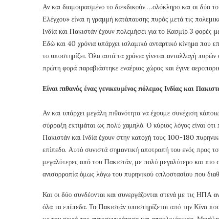
Αν και διαμοιρασμένο το διεκδικούν …ολόκληρο και οι δύο τ
Ελέγχου» είναι η γραμμή κατάπαυσης πυρός μετά τις πολεμικ
Ινδία και Πακιστάν έχουν πολεμήσει για το Κασμίρ 3 φορές μ
Εδώ και 40 χρόνια υπάρχει ισλαμικό ανταρτικό κίνημα που ε
το υποστηρίζει. Όλα αυτά τα χρόνια γίνεται ανταλλαγή πυρώ
πρώτη φορά παραβιάστηκε εναέριος χώρος και έγινε αεροπορι
Είναι πιθανός ένας γενικευμένος πόλεμος Ινδίας και Πακιστ
Αν και υπάρχει μεγάλη πιθανότητα να έχουμε συνέχιση κάποι
σύρραξη εκτιμάται ως πολύ χαμηλό. Ο κύριος λόγος είναι ότι
Πακιστάν και Ινδία έχουν στην κατοχή τους 100-180 πυρηνικ
επίπεδο. Αυτό συνιστά σημαντική αποτροπή του ενός προς τον
μεγαλύτερες από του Πακιστάν, με πολύ μεγαλύτερο και πιο 
ανισορροπία όμως λόγω του πυρηνικού οπλοστασίου που διαθέτ
Και οι δύο συνδέονται και συνεργάζονται στενά με τις ΗΠΑ αν
όλα τα επίπεδα. Το Πακιστάν υποστηρίζεται από την Κίνα πο
με την σειρά της αυτοσυγκράτηση και αποκλιμάκωση. Μεγάλη 