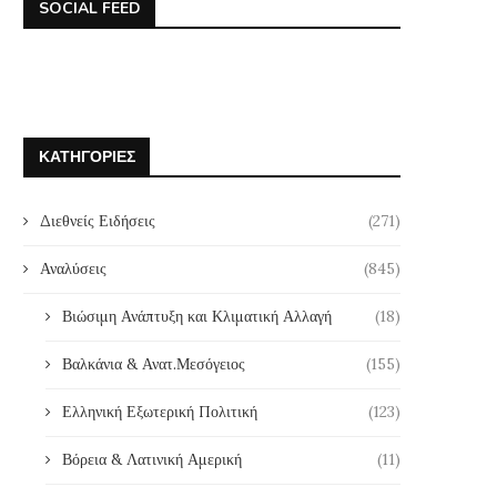
SOCIAL FEED
Αμυντική και ενεργειακή αυτονομία
Η Σύνοδος του ΝΑΤΟ 
ΚΑΤΗΓΟΡΊΕΣ
στην Ευρώπη: Προκλήσεις και
μεθερμηνεία κι ως εμμονή 
προοπτικές
9 Ιουλίου, 2026
17 Ιουλίου, 2026
Διεθνείς Ειδήσεις
(271)
Αναλύσεις
(845)
Βιώσιμη Ανάπτυξη και Κλιματική Αλλαγή
(18)
Βαλκάνια & Ανατ.Μεσόγειος
(155)
Ελληνική Εξωτερική Πολιτική
(123)
Βόρεια & Λατινική Αμερική
(11)