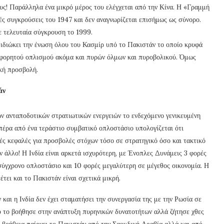
ους! Παράλληλα ένα μικρό μέρος του ελέγχεται από την Κίνα. Η «Γραμμή
ές συγκρούσεις του 1947 και δεν αναγνωρίζεται επισήμως ως σύνορο.
ε τελευταία σύγκρουση το 1999.
πιδιώκει την ένωση όλου του Κασμίρ υπό το Πακιστάν το οποίο κρυφά
ν φορητού οπλισμού ακόμα και πυρών όλμων και πυροβολικού. Όμως
κή προσβολή.
άν
ων ανταποδοτικών στρατιωτικών ενεργειών το ενδεχόμενο γενικευμένη
 πέρα από ένα τεράστιο συμβατικό οπλοστάσιο υπολογίζεται ότι
ές κεφαλές για προσβολές στόχων τόσο σε στρατηγικό όσο και τακτικό
 άλλο! Η Ινδία είναι αρκετά ισχυρότερη, με Ένοπλες Δυνάμεις 3 φορές
σύγχρονο οπλοστάσιο και 10 φορές μεγαλύτερη σε μέγεθος οικονομία. Η
ει και το Πακιστάν είναι σχετικά μικρή.
 και η Ινδία δεν έχει σταματήσει την συνεργασία της με την Ρωσία σε
υ το βοήθησε στην ανάπτυξη πυρηνικών δυνατοτήτων αλλά ζήτησε χθες
βοήθεια παίρνει το Πακιστάν από την Σαουδική Αραβία αλλά και από