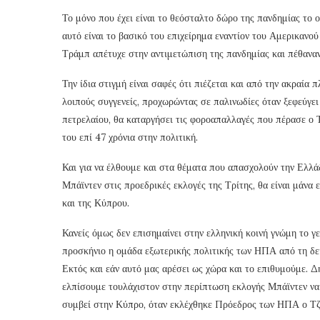
Το μόνο που έχει είναι το θεόσταλτο δώρο της πανδημίας το 
αυτό είναι το βασικό του επιχείρημα εναντίον του Αμερικανού Π
Τράμπ απέτυχε στην αντιμετώπιση της πανδημίας και πέθανα
Την ίδια στιγμή είναι σαφές ότι πιέζεται και από την ακραία
λοιπούς συγγενείς, προχωρώντας σε παλινωδίες όταν ξεφεύγει 
πετρελαίου, θα καταργήσει τις φοροαπαλλαγές που πέρασε ο Τ
του επί 47 χρόνια στην πολιτική.
Και για να έλθουμε και στα θέματα που απασχολούν την Ελλάδ
Μπάϊντεν στις προεδρικές εκλογές της Τρίτης, θα είναι μάνα
και της Κύπρου.
Κανείς όμως δεν επισημαίνει στην ελληνική κοινή γνώμη το γ
προσκήνιο η ομάδα εξωτερικής πολιτικής των ΗΠΑ από τη δεκ
Εκτός και εάν αυτό μας αρέσει ως χώρα και το επιθυμούμε. Δ
ελπίσουμε τουλάχιστον στην περίπτωση εκλογής Μπάϊντεν να
συμβεί στην Κύπρο, όταν εκλέχθηκε Πρόεδρος των ΗΠΑ ο Τζ