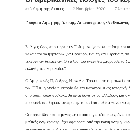
από
Δημήτρης Απόκης
2 Νοεμβρίου, 2020
7 λεπτά 
Γράφει ο Δημήτρης Απόκης, Δημοσιογράφος-Διεθνολόγος
Σε λίγες ώρες από τώρα, την Τρίτη, ανοίγουν και επίσημα οι 
καλούνται να ψηφίσουν για Πρόεδρο, Βουλή και Γερουσία, σε 
τελευταίων δεκαετιών. Ο τίτλος που άνετα θα μπορούσε να δώσε
εκλογές του κορωνοϊού”.
Ο Αμερικανός Πρόεδρος, Ντόναλντ Τράμπ, είτε συμφωνεί είτε
των ΗΠΑ, η οποία η ιστορία θα την καταγράψει ως ιστορική. 
οι οποίες, πολύ δύσκολα θα είναι δυνατόν να αλλάξουν, και α
προσπάθεια πλήρους ανατροπής τους είναι πολύ πιθανόν να 
Οι παρωπίδες και το μένος με το οποίο για τέσσερα χρόνια 
μαζικής ενημέρωσης, έχει αφαιρέσει από την κοινή γνώμη, κυρ
να αναλύσει τις πολιτικές που εφάρμοσε, έτσι να σχηματίσει