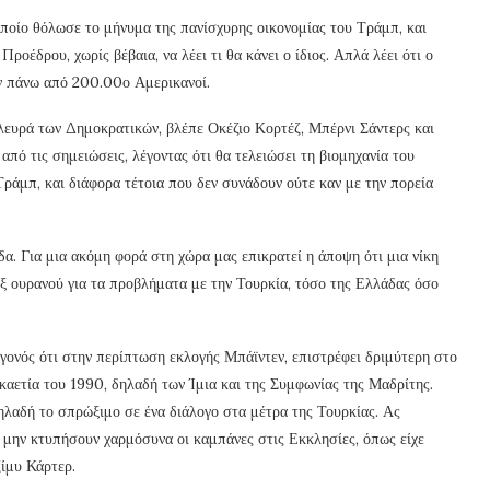
οποίο θόλωσε το μήνυμα της πανίσχυρης οικονομίας του Τράμπ, και
ροέδρου, χωρίς βέβαια, να λέει τι θα κάνει ο ίδιος. Απλά λέει ότι ο
ν πάνω από 200.00ο Αμερικανοί.
 πλευρά των Δημοκρατικών, βλέπε Οκέζιο Κορτέζ, Μπέρνι Σάντερς και
από τις σημειώσεις, λέγοντας ότι θα τελειώσει τη βιομηχανία του
ράμπ, και διάφορα τέτοια που δεν συνάδουν ούτε καν με την πορεία
α. Για μια ακόμη φορά στη χώρα μας επικρατεί η άποψη ότι μια νίκη
 εξ ουρανού για τα προβλήματα με την Τουρκία, τόσο της Ελλάδας όσο
εγονός ότι στην περίπτωση εκλογής Μπάϊντεν, επιστρέφει δριμύτερη στο
αετία του 1990, δηλαδή των Ίμια και της Συμφωνίας της Μαδρίτης.
ηλαδή το σπρώξιμο σε ένα διάλογο στα μέτρα της Τουρκίας. Ας
 μην κτυπήσουν χαρμόσυνα οι καμπάνες στις Εκκλησίες, όπως είχε
ίμυ Κάρτερ.