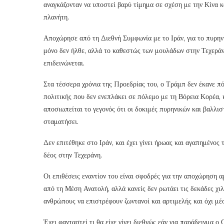
αναγκάζονταν να υποστεί βαρύ τίμημα σε σχέση με την Κίνα κα
πλανήτη.
Αποχώρησε από τη Διεθνή Συμφωνία με το Ιράν, για το πυρην
μόνο δεν ήλθε, αλλά το καθεστώς των μουλάδων στην Τεχεράνη
επιδεινώνεται.
Στα τέσσερα χρόνια της Προεδρίας του, ο Τράμπ δεν έκανε πό
πολιτικής που δεν ενεπλάκει σε πόλεμο με τη Βόρεια Κορέα, 
αποσιωπείται το γεγονός ότι οι δοκιμές πυρηνικών και βαλλ
σταματήσει.
Δεν επιτέθηκε στο Ιράν, και έχει γίνει ήρωας και αγαπημένο
δέος στην Τεχεράνη.
Οι επιθέσεις εναντίον του είναι σφοδρές για την αποχώρηση 
από τη Μέση Ανατολή, αλλά κανείς δεν ρωτάει τις δεκάδες χι
ανθρώπους να επιστρέφουν ζωντανοί και αρτιμελής και όχι μέ
Έχει φανταστεί τι θα είχε γίνει διεθνώς εάν για παράδειγμα ο