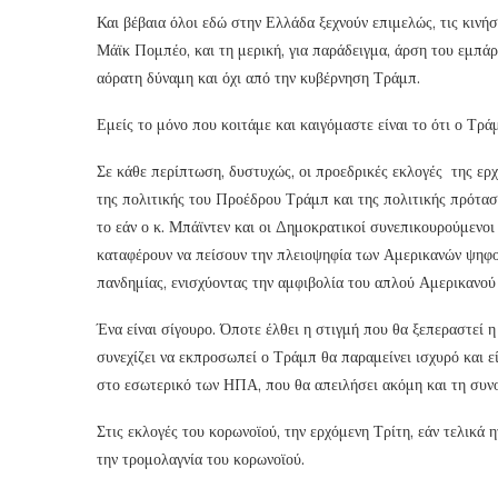
Και βέβαια όλοι εδώ στην Ελλάδα ξεχνούν επιμελώς, τις κιν
Μάϊκ Πομπέο, και τη μερική, για παράδειγμα, άρση του εμπά
αόρατη δύναμη και όχι από την κυβέρνηση Τράμπ.
Εμείς το μόνο που κοιτάμε και καιγόμαστε είναι το ότι ο Τρ
Σε κάθε περίπτωση, δυστυχώς, οι προεδρικές εκλογές της ερχ
της πολιτικής του Προέδρου Τράμπ και της πολιτικής πρόταση
το εάν ο κ. Μπάϊντεν και οι Δημοκρατικοί συνεπικουρούμενο
καταφέρουν να πείσουν την πλειοψηφία των Αμερικανών ψηφ
πανδημίας, ενισχύοντας την αμφιβολία του απλού Αμερικανού 
Ένα είναι σίγουρο. Όποτε έλθει η στιγμή που θα ξεπεραστεί 
συνεχίζει να εκπροσωπεί ο Τράμπ θα παραμείνει ισχυρό και ε
στο εσωτερικό των ΗΠΑ, που θα απειλήσει ακόμη και τη συνο
Στις εκλογές του κορωνοϊού, την ερχόμενη Τρίτη, εάν τελικά η
την τρομολαγνία του κορωνοϊού.