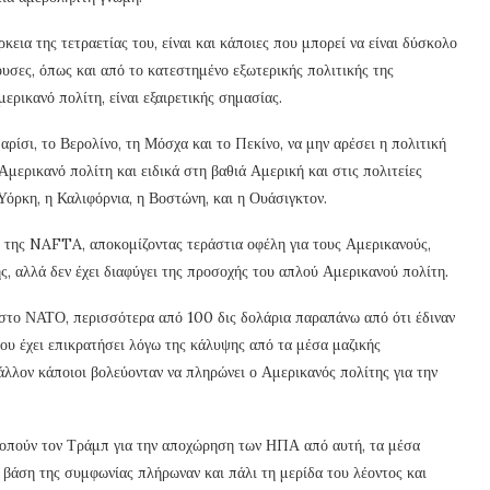
εια της τετραετίας του, είναι και κάποιες που μπορεί να είναι δύσκολο
ουσες, όπως και από το κατεστημένο εξωτερικής πολιτικής της
ρικανό πολίτη, είναι εξαιρετικής σημασίας.
ρίσι, το Βερολίνο, τη Μόσχα και το Πεκίνο, να μην αρέσει η πολιτική
Αμερικανό πολίτη και ειδικά στη βαθιά Αμερική και στις πολιτείες
Υόρκη, η Καλιφόρνια, η Βοστώνη, και η Ουάσιγκτον.
α της NAFTA, αποκομίζοντας τεράστια οφέλη για τους Αμερικανούς,
, αλλά δεν έχει διαφύγει της προσοχής του απλού Αμερικανού πολίτη.
ι στο ΝΑΤΟ, περισσότερα από 100 δις δολάρια παραπάνω από ότι έδιναν
που έχει επικρατήσει λόγω της κάλυψης από τα μέσα μαζικής
άλλον κάποιοι βολεύονταν να πληρώνει ο Αμερικανός πολίτης για την
οκοπούν τον Τράμπ για την αποχώρηση των ΗΠΑ από αυτή, τα μέσα
 βάση της συμφωνίας πλήρωναν και πάλι τη μερίδα του λέοντος και