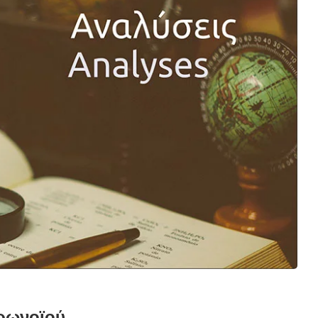
ορωνοϊού