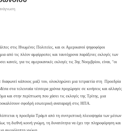
ανάγνωση
κάλπες στις Ηνωμένες Πολιτείες, και οι Αμερικανοί ψηφοφόροι
μια από τις πλέον αμφίρροπες και ταυτόχρονα παράξενες εκλογές των
ι κανείς, για τις αμερικανικές εκλογές τις 3ης Νοεμβρίου, είναι, “οι
 διαφωνεί κάποιος μαζί του, ολοκληρώνει μια τετραετία στη Προεδρία
Μέσα στα τελευταία τέσσερα χρόνια προχώρησε σε κινήσεις και αλλαγές
κόμα και στην περίπτωση που χάσει τις εκλογές της Τρίτης, μια
προκαλέσουν σφοδρή εσωτερική αναταραχή στις ΗΠΑ.
καλύπτεται η προεδρία Τράμπ από τη συντριπτική πλειοψηφία των μέσων
ίως τη διεθνή κοινή γνώμη, τη δυνατότητα να έχει την πληροφόρηση και
 μια αμερόληπτη γνώμη.