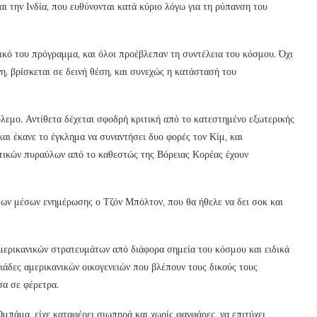
ι την Ινδία, που ευθύνονται κατά κύριο λόγω για τη ρύπανση του
ικό του πρόγραμμα, και όλοι προέβλεπαν τη συντέλεια του κόσμου. Όχι
, βρίσκεται σε δεινή θέση, και συνεχώς η κατάστασή του
λεμο. Αντίθετα δέχεται σφοδρή κριτική από το κατεστημένο εξωτερικής
και έκανε το έγκλημα να συναντήσει δυο φορές τον Κίμ, και
ιστικών πυραύλων από το καθεστώς της Βόρειας Κορέας έχουν
ς των μέσων ενημέρωσης ο Τζόν Μπόλτον, που θα ήθελε να δει σοκ και
αμερικανικών στρατευμάτων από διάφορα σημεία του κόσμου και ειδικά
λιάδες αμερικανικών οικογενειών που βλέπουν τους δικούς τους
σα σε φέρετρα.
 Ομπάμα, είχε καταφέρει σιωπηρά και χωρίς φανφάρες, να επιτύχει