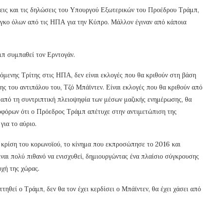
ήσεις και τις δηλώσεις του Υπουργού Εξωτερικών του Προέδρου Τράμπ,
ργκο όλων από τις ΗΠΑ για την Κύπρο. Μάλλον έγιναν από κάποια
άμπ συμπαθεί τον Ερντογάν.
όμενης Τρίτης στις ΗΠΑ, δεν είναι εκλογές που θα κριθούν στη βάση
ς του αντιπάλου του, Τζό Μπάϊντεν. Είναι εκλογές που θα κριθούν από
ι από τη συντριπτική πλειοψηφία των μέσων μαζικής ενημέρωσης, θα
οφόρων ότι ο Πρόεδρος Τράμπ απέτυχε στην αντιμετώπιση της
για το αύριο.
η κρίση του κορωνοϊού, το κίνημα που εκπροσώπησε το 2016 και
ίναι πολύ πιθανό να ενισχυθεί, δημιουργώντας ένα πλαίσιο σύγκρουσης
χή της χώρας.
ττηθεί ο Τράμπ, δεν θα τον έχει κερδίσει ο Μπάϊντεν, θα έχει χάσει από