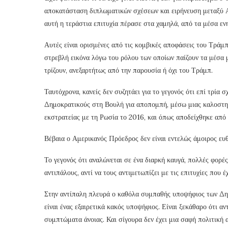
αποκατάσταση διπλωματικών σχέσεων και ειρήνευση μεταξύ Α
αυτή η τεράστια επιτυχία πέρασε στα χαμηλά, από τα μέσα ε
Αυτές είναι ορισμένες από τις κομβικές αποφάσεις του Τράμπ 
στρεβλή εικόνα λόγω του ρόλου των οποίων παίζουν τα μέσα μ
τρίζουν, ανεξαρτήτως από την παρουσία ή όχι του Τράμπ.
Ταυτόχρονα, κανείς δεν συζητάει για το γεγονός ότι επί τρία
Δημοκρατικούς στη Βουλή για αποπομπή, μέσω μιας καλοστημ
εκστρατείας με τη Ρωσία το 2016, και όπως αποδείχθηκε από 
Βέβαια ο Αμερικανός Πρόεδρος δεν είναι εντελώς άμοιρος ευ
Το γεγονός ότι αναλώνεται σε ένα διαρκή καυγά, πολλές φορέ
αντιπάλους, αντί να τους αντιμετωπίζει με τις επιτυχίες που έ
Στην αντίπαλη πλευρά ο καθόλα συμπαθής υποψήφιος των Δ
είναι ένας εξαιρετικά κακός υποψήφιος. Είναι ξεκάθαρο ότι α
συμπτώματα άνοιας. Και σίγουρα δεν έχει μια σαφή πολιτική 