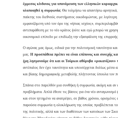
έμμεσος κίνδυνος για υπονόμευση των ελληνικών κυριαρχι
υλοποιηθεί η συμφωνία;
Θα τολμήσω να απαντήσω αρνητικά, 
παίκτης του διεθνούς συστήματος οικοδομώντας, με λιγότερη 
εμφανιζόμενη υπό τον όρο της «ήπιας ισχύος», συμπεριλαμβάν
αντιπαράθεση με το νέο κράτος (ούτε και εγώ μπορώ να χρησι
οικονομικό επίπεδο με επιδίωξη την εξασφάλιση της επιρροής
Ο αγώνας μας όμως, ειδικά για την πολιτισμική ταυτότητα και
μας.
Η προσπάθεια πρέπει να είναι επίπονος και συνεχής καθ
(μη λησμονούμε ότι και οι Τούρκοι αθόρυβα «ροκανίζουν» τ
αντίπαλος δεν έχει ταυτότητα και υπεισέρχεται δολίως μέσα 
και βίαιης δημογραφικής μεταβολής πλήττοντας ύπουλα τον π
Σπάνια στο παρελθόν μια συνθήκη ή συμφωνία, ακόμη και αν ε
προβλήματα. Απλά έθεσε τις βάσεις για ένα νέο ανταγωνισμό 
και στον ηττημένο να ανατρέψει, σε βάθος χρόνου, ορισμένες 
παρούσα συμφωνία η ολοκλήρωση της οποίας προβλέπεται του
της πολιτικής, αλλά και των διαθέσεων των κατοίκων των Σκοπ
θέμα της Μακεδονίας χάνεται σε βάθος δεκαετιών, κάθε πλευρ