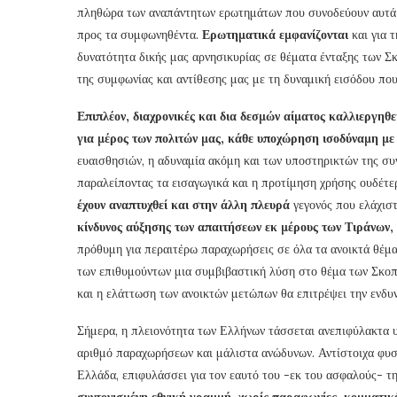
πληθώρα των αναπάντητων ερωτημάτων που συνοδεύουν αυτά 
προς τα συμφωνηθέντα.
Ερωτηματικά εμφανίζονται
και για 
δυνατότητα δικής μας αρνησικυρίας σε θέματα ένταξης των
της συμφωνίας και αντίθεσης μας με τη δυναμική εισόδου που
Επιπλέον, διαχρονικές και δια δεσμών αίματος καλλιεργηθεί
για μέρος των πολιτών μας, κάθε υποχώρηση ισοδύναμη με 
ευαισθησιών, η αδυναμία ακόμη και των υποστηρικτών της σ
παραλείποντας τα εισαγωγικά και η προτίμηση χρήσης ουδέτ
έχουν αναπτυχθεί και στην άλλη πλευρά
γεγονός που ελάχιστ
κίνδυνος αύξησης των απαιτήσεων εκ μέρους των Τιράνων,
πρόθυμη για περαιτέρω παραχωρήσεις σε όλα τα ανοικτά θέμα
των επιθυμούντων μια συμβιβαστική λύση στο θέμα των Σκοπί
και η ελάττωση των ανοικτών μετώπων θα επιτρέψει την ενδυ
Σήμερα, η πλειονότητα των Ελλήνων τάσσεται ανεπιφύλακτα υ
αριθμό παραχωρήσεων και μάλιστα ανώδυνων. Αντίστοιχα φυσι
Ελλάδα, επιφυλάσσει για τον εαυτό του -εκ του ασφαλούς- τ
συντονισμένη εθνική γραμμή, χωρίς παραφωνίες, κομματικές