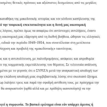
ισμένες θετικές πρόνοιες και αξιόπιστες δεσμεύσεις από τις μεγάλες
καταθήκη της μακεδονικής ιστορίας και τον κίνδυνο καπήλευσης της
πό την τουρκική επεκτατικότητα και η δεινή μας οικονομική
ς λόγους, πρέπει όμως να αναφέρω ότι αντίστοιχες αντιλήψεις, έναντι
 οικονομική μας εξάρτηση από τη διεθνή βοήθεια, ώθησαν τις ελληνικές
, ειδικά την περίοδο 1949-1954, που συνετέλεσαν στη μετέπειτα
νίσχυση και προβολή της «μακεδονικής» ταυτότητας.
ς και η αντιπολίτευση, με παλινδρομήσεις, ασάφειες και απροθυμία
ο της κομματικής εκμετάλλευσης του θέματος. Σε τελευταία ανάλυση,
ιημένοι με το γεγονός ότι ο ΣΥΡΙΖΑ μετά την αναγκαστική αποδοχή των
την επώδυνη αποδοχή μιας συμβιβαστικής λύσης στο σκοπιανό ζήτημα.
ωρ λαλήσει τρεις και παρά την σφοδρή αντίθεση τους, με πρόσχημα την
, θα αναγκαστούν (ορθά αλλά και με πρόδηλη ικανοποίηση) να την
ργεί η συμφωνία. Το βασικό ερώτημα είναι εάν υπάρχει άμεσος ή