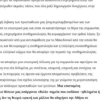
ατέρωθεν ακραίες τάσεις που όλα μαζί δημιουργούν δυσχέρειες στην
υχή έκβαση των προσπαθειών μας (συμπεριλαμβανομένων και των
ό το εσωτερικό μας και είναι να καταστήσουμε το θέμα της συμφωνίας
ρίς επιχειρήματα συνθηματολογίες θα κυριαρχήσουν του ορθού λόγου. Σε
κιαστούν από μια αντιπαράθεση για το Μακεδονικό από την οποία θα
εις και θα κυριαρχεί η συνθηματολογία και η επίκληση συναισθημάτων.
ξει ελληνικό κόμμα που θα αποφύγει την ατραπό της συνθηματολογίας.
να αποφύγει μια εσωτερική πόλωση για τη συμφωνία και αφετέρου να
η στα νέα δεδομένα, με συνέπεια, υπομονή, επιμονή και συνέχεια, να
υμε λεπτομερώς τις άμεσα και έμμεσα απορρέουσες προβλέψεις της
αταρτίσουμε ένα σχέδιο υλοποίησης της με γνώμονα τη μεγιστοποίηση
νων ανάλογων προσπαθειών των γειτόνων.
Μια επισταμένη
των θέσεων μας υπάρχοντα «θολά» σημεία που εισδύουν -ηθελημένα ή
 δεν τη θεωρώ εφικτή και μάλλον θα οδηγήσει την Αθήνα σε