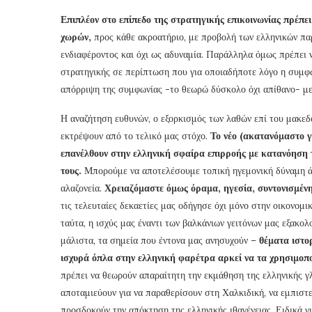
Επιπλέον στο επίπεδο της στρατηγικής επικοινωνίας πρέπει
χωρών,
προς κάθε ακροατήριο, με προβολή των ελληνικών πα
ενδιαφέροντος και όχι ως αδυναμία. Παράλληλα όμως πρέπει ν
στρατηγικής σε περίπτωση που για οποιαδήποτε λόγο η συμφων
απόρριψη της συμφωνίας -το θεωρώ δύσκολο όχι απίθανο- με
Η αναζήτηση ευθυνών, ο εξορκισμός των λαθών επί του μακεδ
εκτρέψουν από το τελικό μας στόχο.
Το νέο (ακατανόμαστο γ
επανέλθουν στην ελληνική σφαίρα επιρροής με κατανόηση 
τους.
Μπορούμε να αποτελέσουμε τοπική ηγεμονική δύναμη άμ
αλαζονεία.
Χρειαζόμαστε όμως όραμα, ηγεσία, συντονισμένη
τις τελευταίες δεκαετίες μας οδήγησε όχι μόνο στην οικονομ
ταύτα, η ισχύς μας έναντι των βαλκάνιων γειτόνων μας εξακολ
μάλιστα, τα σημεία που έντονα μας ανησυχούν –
θέματα ιστορ
ισχυρά όπλα στην ελληνική φαρέτρα αρκεί να τα χρησιμοπ
πρέπει να θεωρούν απαραίτητη την εκμάθηση της ελληνικής γλ
αποταμιεύουν για να παραθερίσουν στη Χαλκιδική, να εμπιστε
προσδοκούν την απόκτηση της ελληνικής ιθαγένειας. Ειδικά γ