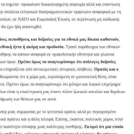
τα σημεία- προκαλούν δικαιολογημένη ανησυχία αλλά και εναντίωση
την απώλεια ελληνικών διαπραγματευτικών «χαρτιών» αναφορικά με τη
 Σκοπίων, σε ΝΑΤΟ και Ευρωπαϊκή Ένωση, σε περίπτωση μη ευόδωσης
 θα έχει ήδη αναπτυχθεί.
σες πεποιθήσεις και δοξασίες για τα εθνικά μας δίκαια καθιστούν,
εθνική ήττα ή ακόμη και προδοσία.
Τρανό παράδειγμα των εθνικών
υνθήκης να κάνουν αναφορά σε «μακεδονική» εθνότητα και γλώσσα
ερων όρων.
Πρέπει όμως να αναγνωρίσουμε ότι ανάλογες δοξασίες
α επηρεάζεται από αντικειμενικές ιστορικές αλήθειες.
Ορατός και ο
θεωρώντας ότι η χώρα μας, ευρισκόμενη σε μειονεκτική θέση, είναι
τα. Πρέπει όμως να αναγνωρίσουμε ότι μόνιμο και λογικό επιχείρημα
ων είναι η επικέντρωση μας έναντι πλέον ζωτικών απειλών και θεμάτων
νάμωση των θέσεων μας σε αυτά.
πέρ μιας συμφωνίας με το γειτονικό κράτος αλλά με περιορισμένο
κά πράττει και η άλλη πλευρά. Επίσης, έκαστος πολιτικός χώρος στην
ην ικανότητα σύναψης μιας καλύτερης συνθήκης
. Εκτιμώ ότι μια ενιαία
 επιδιώξεις, ενέργειες αποφυγής πολιτικού κόστους, θα επέφερε