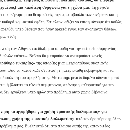
εχομένως) μια καλύτερη συμφωνία για τη χώρα μας
. Τη μέγιστη
χει η κυβέρνηση που θεσμικά είχε την πρωτοβουλία των κινήσεων και η
 καθαρά κομματικά οφέλη. Επιπλέον, αξίζει να επισημάνουμε ότι καθώς
παρελθόν υπέρ θέσεων που ήσαν αρκετά εγγύς των σκοπιανών θέσεων,
 μας θέση.
έρνηση των Αθηνών επεδίωξε μια σπουδή για την επίτευξη συμφωνίας
διεθνών πιέσεων. Βέβαια θα μπορούσε να αντικρούσει κανείς
αράθυρο ευκαιρίας»
της ύπαρξης μιας μετριοπαθούς σκοπιανής
νών, ίσως να καταδίκαζε σε πτώση τη μετριοπαθή κυβέρνηση και να
 διαιώνιση του προβλήματος. Με τα σημερινά δεδομένα αδυνατώ μετά
ετεί ή βλάπτει τα εθνικά συμφέροντα, απάντηση καθοριστική για την
ος δεν εργάζεται υπέρ ημών στο πρόβλημα αυτό χωρίς βέβαια να
ρνηση κατηγορήθηκε για χρήση «μυστικής διπλωματίας» για
πτωση, χρήση της «μυστικής διπλωματίας»
υπό τον όρο τήρησης όλων
ρόβλημα μας. Ευελπιστώ ότι στο πλαίσιο αυτής της κατακριτέας