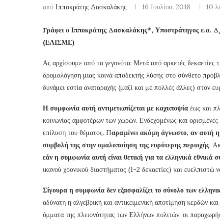
από
Ιπποκράτης Δασκαλάκης
16 Ιουλίου, 2018
10 λ
Γράφει ο Ιπποκράτης Δασκαλάκης*, Υποστράτηγος ε.α. Δ
(ΕΛΙΣΜΕ)
Ας αρχίσουμε από τα γεγονότα: Μετά από αρκετές δεκαετίες τ
δρομολόγηση μιας κοινά αποδεκτής λύσης στο σύνθετο πρόβλη
δυνάμει εστία αναταραχής (μαζί και με πολλές άλλες) στον ε
Η συμφωνία αυτή αντιμετωπίζεται με καχυποψία
έως και πλ
κοινωνίας αμφοτέρων των χωρών. Ενδεχομένως και ορισμένες 
επίλυση του θέματος. Π
αραμένει ακόμη άγνωστο, αν αυτή η 
συμβολή της στην ομαλοποίηση της ευρύτερης περιοχής
. Α
εάν η συμφωνία αυτή είναι θετική για τα ελληνικά εθνικά 
ικανού χρονικού διαστήματος (1-2 δεκαετίες) και ευελπιστώ να
Σίγουρα η συμφωνία δεν εξασφαλίζει το σύνολο των ελληνι
αδύνατη η αλγεβρική και αντικειμενική αποτίμηση κερδών κ
όμματα της πλειονότητας των Ελλήνων πολιτών, οι παραχωρήσ