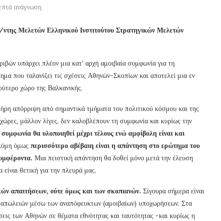
επτά ανάγνωση
/ντης Μελετών Ελληνικού Ινστιτούτου Στρατηγικών Μελετών
ριβών υπάρχει πλέον μια κατ’ αρχή αμοιβαία συμφωνία για τη
μα που ταλανίζει τις σχέσεις Αθηνών-Σκοπίων και αποτελεί μια εν
υρύτερο χώρο της Βαλκανικής.
ήρη απόρριψη από σημαντικά τμήματα του πολιτικού κόσμου και της
χώρες, μάλλον λίγες, δεν καλοβλέπουν τη συμφωνία και κυρίως την
συμφωνία θα υλοποιηθεί μέχρι τέλους ενώ αμφίβολη είναι και
κόμη όμως
περισσότερο αβέβαιη είναι η απάντηση στο ερώτημα του
συμφέροντα.
Μια πειστική απάντηση θα δοθεί μόνο μετά την έλευση
 είναι θετική για την πλευρά μας.
κών απαιτήσεων, ούτε όμως και των σκοπιανών.
Σίγουρα σήμερα είναι
αι απωλειών μέσω των αναπόφευκτων (αμοιβαίων) υποχωρήσεων. Στα
εις των Αθηνών σε θέματα εθνότητας και ταυτότητας -και κυρίως η