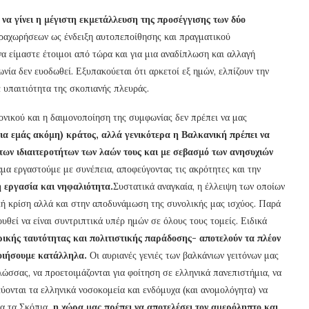
 να γίνει η μέγιστη εκμετάλλευση της προσέγγισης των δύο
ραχωρήσεων ως ένδειξη αυτοπεποίθησης και πραγματικού
α είμαστε έτοιμοι από τώρα και για μια αναδίπλωση και αλλαγή
ία δεν ευοδωθεί. Εξυπακούεται ότι αρκετοί εξ ημών, ελπίζουν την
 υπαιτιότητα της σκοπιανής πλευράς.
ονικού και η δαιμονοποίηση της συμφωνίας δεν πρέπει να μας
ια εμάς ακόμη) κράτος, αλλά γενικότερα η Βαλκανική πρέπει να
των ιδιαιτεροτήτων των λαών τους και με σεβασμό των ανησυχιών
α εργαστούμε με συνέπεια, αποφεύγοντας τις ακρότητες και την
 εργασία και νηφαλιότητα.
Συστατικά αναγκαία, η έλλειψη των οποίων
ική κρίση αλλά και στην αποδυνάμωση της συνολικής μας ισχύος. Παρά
ουθεί να είναι συντριπτικά υπέρ ημών σε όλους τους τομείς. Ειδικά
ικής ταυτότητας και πολιτιστικής παράδοσης- αποτελούν τα πλέον
οιήσουμε κατάλληλα.
Οι αυριανές γενιές των βαλκάνιων γειτόνων μας
ώσσας, να προετοιμάζονται για φοίτηση σε ελληνικά πανεπιστήμια, να
ύονται τα ελληνικά νοσοκομεία και ενδόμυχα (και ανομολόγητα) να
ια τα Σκόπια
, η χώρα μας πρέπει να αποτελέσει τον αμερόληπτο και