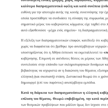
καλύτερα διαπραγματευτικά οφέλη και κατά συνέπεια (ενδ
ευθύνη για την αποτυχία αυτής της κοινής συνεννόησης την έ
οποία προσπάθησε να συνδυάσει τη σύναψη της συμφωνίας με
σημαντικό μέρος του κυβερνώντος κόμματος είχε ταχθεί στο 
αυτό εξασθενούσε -μέχρι ενός σημείου- τη διαπραγματευτική
Η εξέλιξη των διαπραγματευτικών επαφών, κατέδειξε ότι κυβ
χωρίς να διαφαίνεται ότι βρέθηκε προ ανυπέρβλητων ισχυρών 
υποστηρίζοντας ότι η Αθήνα έσπευσε να εκμεταλλευτεί το
«π
κυβέρνησης. Επιμονή σε ανένδοτες θέσεις εκ μέρους των Αθη
συντελούσε στην επάνοδο των σκληροπυρηνικών δυνάμεων και
βεβαιότητας να ισχυριστώ αν η διαιώνιση του θέματος εξυπηρ
ελληνική (και σκοπιανή) στάση. Διστακτικά θεωρώ ότι ο χρόν
δημιουργεί (επί του παρόντος) ανυπέρβλητα εμπόδια.
Κατά τη διάρκεια των διαπραγματεύσεων η ελληνική κυβέ
επίλυση του θέματος. Θεωρώ επιβεβλημένη, την κατά περί
των θεσμικών προβλέψεων που μάλλον όμως δεν ίσχυσε στο π