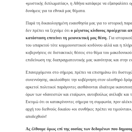
«μυστικής διπλωματίας», η Αθήνα κατάφερε να εξασφαλίσει ορ
δυνάμεις για τα εθνικά μας θέματα.
Παρά τη δικαιολογημένη ευαισθησία μας για το ιστορική παρα
δεν πρέπει να ξεχνάμε ότι
ο μέγιστος κίνδυνος προέρχεται α
κατάσταση επιτείνει τη μειονεκτική μας θέση.
Για ιστορικού
του υπαρκτού τότε κομμουνιστικού κινδύνου αλλά και η πλήρη
κυβερνήσεις σε διστακτικές θέσεις στο θέμα του μακεδονικού
επιδείνωση της διαπραγματευτικής μας ικανότητας και στην ε
Επανερχόμενοι στο σήμερα, πρέπει να επισημάνω ότι δυστυχώ
συνεννόησης, ακολούθησε την κυβέρνηση στον ολισθηρό δρόμ
αρκετοί πολιτικοί παράγοντες αισθάνονται ιδιαίτερα ικανοπο
όρων των «δανειστών και εταίρων», αυτοβούλως ανέλαβε και 
Εκτιμώ ότι οι κατακρίνοντες σήμερα τη συμφωνία, πριν αλέκτ
αρχή του διεθνούς δικαίου «οι συνθήκες πρέπει να τιμούνται»
αποδεχθούν!
Ας έλθουμε όμως επί της ουσίας των δεδομένων που δημιου