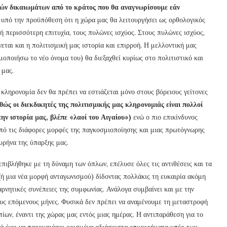
κών δικαιωμάτων από το κράτος που θα αναγνωρίσουμε εάν
υπό την προϋπόθεση ότι η χώρα μας θα λειτουργήσει ως ορθολογικός
ή περισσότερη επιτυχία, τους πυλώνες ισχύος. Στους πυλώνες ισχύος,
εται και η πολιτισμική μας ιστορία και επιρροή. Η μελλοντική μας
μοποιήσω το νέο όνομα του) θα διεξαχθεί κυρίως στο πολιτιστικό και
 μας.
 κληρονομία δεν θα πρέπει να εστιάζεται μόνο στους βόρειους γείτονες
ώς οι διεκδικητές της πολιτισμικής μας κληρονομιάς είναι πολλοί
ην ιστορία μας, βλέπε «λαοί του Αιγαίου»)
ενώ ο πιο επικίνδυνος
από τις διάφορες μορφές της παγκοσμιοποίησης και μιας πρωτόγνωρης
υρήνα της ύπαρξης μας.
πιβλήθηκε με τη δύναμη των όπλων, επέλυσε όλες τις αντιθέσεις και τα
(ή μια νέα μορφή ανταγωνισμού) δίδοντας πολλάκις τη ευκαιρία ακόμη
αρνητικές συνέπειες της συμφωνίας. Ανάλογα συμβαίνει και με την
ς επόμενους μήνες. Φυσικά δεν πρέπει να αναμένουμε τη μεταστροφή
ίων, έναντι της χώρας μας εντός μιας ημέρας. Η αντιπαράθεση για το
ά έχει να παρουσιάσει ορισμένα αδιάσειστα επιχειρήματα υπέρ των