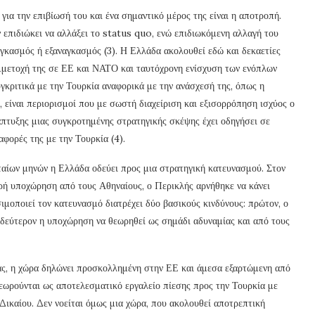
για την επιβίωσή του και ένα σημαντικό μέρος της είναι η αποτροπή.
ν επιδιώκει να αλλάξει το status quo, ενώ επιδιωκόμενη αλλαγή του
αγκασμός ή εξαναγκασμός (3). Η Ελλάδα ακολουθεί εδώ και δεκαετίες
υμμετοχή της σε ΕΕ και ΝΑΤΟ και ταυτόχρονη ενίσχυση των ενόπλων
γκριτικά με την Τουρκία αναφορικά με την ανάσχεσή της, όπως η
, είναι περιορισμοί που με σωστή διαχείριση και εξισορρόπηση ισχύος ο
άπτυξης μιας συγκροτημένης στρατηγικής σκέψης έχει οδηγήσει σε
αφορές της με την Τουρκία (4).
ταίων μηνών η Ελλάδα οδεύει προς μια στρατηγική κατευνασμού. Στον
ρή υποχώρηση από τους Αθηναίους, ο Περικλής αρνήθηκε να κάνει
σιμοποιεί τον κατευνασμό διατρέχει δύο βασικούς κινδύνους: πρώτον, ο
 δεύτερον η υποχώρηση να θεωρηθεί ως σημάδι αδυναμίας και από τους
ς, η χώρα δηλώνει προσκολλημένη στην ΕΕ και άμεσα εξαρτώμενη από
θεωρούνται ως αποτελεσματικό εργαλείο πίεσης προς την Τουρκία με
ικαίου. Δεν νοείται όμως μια χώρα, που ακολουθεί αποτρεπτική