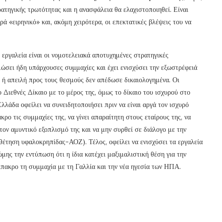
ρατηγικής τρωτότητας και η ανασφάλεια θα ελαχιστοποιηθεί. Είναι
ρά «ειρηνικό» και, ακόμη χειρότερα, οι επεκτατικές βλέψεις του να
εργαλεία είναι οι νομοτελειακά αποτυχημένες στρατηγικές
μώσει ήδη υπάρχουσες συμμαχίες και έχει ενισχύσει την εξωστρέφειά
η ή απειλή προς τους θεσμούς δεν απέδωσε δικαιολογημένα. Οι
 Διεθνές Δίκαιο με το μέρος της, όμως το δίκαιο του ισχυρού στο
λλάδα οφείλει να συνειδητοποιήσει πριν να είναι αργά τον ισχυρό
ρο τις συμμαχίες της, να γίνει απαραίτητη στους εταίρους της, να
τον αμυντικό εξοπλισμό της και να μην συρθεί σε διάλογο με την
θέτηση υφαλοκρηπίδας-ΑΟΖ). Τέλος, οφείλει να ενισχύσει τα εργαλεία
ώμης την εντύπωση ότι η ίδια κατέχει μαξιμαλιστική θέση για την
έπακρο τη συμμαχία με τη Γαλλία και την νέα ηγεσία των ΗΠΑ.