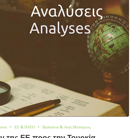
μυνα
ΕΕ & ΝΑΤΟ
Βαλκάνια & Ανατ.Μεσόγειος
ν της ΕΕ προς την Τουρκία