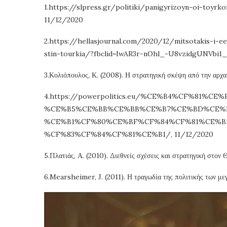
1.https://slpress.gr/politiki/panigyrizoyn-oi-toyrko
11/12/2020
2.https://hellasjournal.com/2020/12/mitsotakis-i-ee
stin-tourkia/?fbclid=IwAR3r-nOhl_-U8vzidgUNVbi
3.Κολιόπουλος, Κ. (2008). Η στρατηγική σκέψη από την αρχ
4.https://powerpolitics.eu/%CE%B4%CF%81%
%CE%B5%CE%BB%CE%BB%CE%B7%CE%BD%CE%
%CE%B1%CF%80%CE%BF%CF%84%CF%81%CE%B
%CF%83%CF%84%CF%81%CE%B1/, 11/12/2020
5.Πλατιάς, Α. (2010). Διεθνείς σχέσεις και στρατηγική στον 
6.Mearsheimer, J. (2011). Η τραγωδία της πολιτικής των με