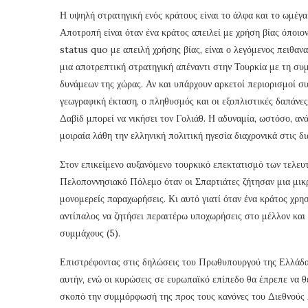
Η υψηλή στρατηγική ενός κράτους είναι το άλφα και το ωμέγα 
Αποτροπή είναι όταν ένα κράτος απειλεί με χρήση βίας όποιο
status quo με απειλή χρήσης βίας, είναι ο λεγόμενος πειθαν
μια αποτρεπτική στρατηγική απέναντι στην Τουρκία με τη σ
δυνάμεων της χώρας. Αν και υπάρχουν αρκετοί περιορισμοί συ
γεωγραφική έκταση, ο πληθυσμός και οι εξοπλιστικές δαπάνες
Δαβίδ μπορεί να νικήσει τον Γολιάθ. Η αδυναμία, ωστόσο, αν
μοιραία λάθη την ελληνική πολιτική ηγεσία διαχρονικά στις δι
Στον επικείμενο αυξανόμενο τουρκικό επεκτατισμό των τελευ
Πελοποννησιακό Πόλεμο όταν οι Σπαρτιάτες ζήτησαν μια μικ
μονομερείς παραχωρήσεις. Κι αυτό γιατί όταν ένα κράτος χρη
αντίπαλος να ζητήσει περαιτέρω υποχωρήσεις στο μέλλον και
συμμάχους (5).
Επιστρέφοντας στις δηλώσεις του Πρωθυπουργού της Ελλάδα
αυτήν, ενώ οι κυρώσεις σε ευρωπαϊκό επίπεδο θα έπρεπε να 
σκοπό την συμμόρφωσή της προς τους κανόνες του Διεθνούς Δ