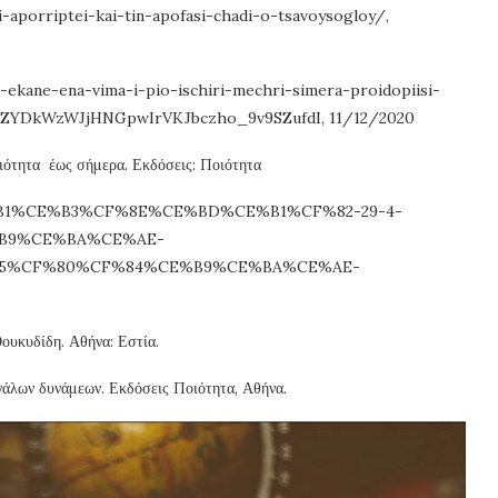
i-aporriptei-kai-tin-apofasi-chadi-o-tsavoysogloy/,
-ekane-ena-vima-i-pio-ischiri-mechri-simera-proidopiisi-
1_ZYDkWzWJjHNGpwIrVKJbczho_9v9SZufdI, 11/12/2020
αιότητα έως σήμερα. Εκδόσεις: Ποιότητα
CE%B1%CE%B3%CF%8E%CE%BD%CE%B1%CF%82-29-4-
B9%CE%BA%CE%AE-
5%CF%80%CF%84%CE%B9%CE%BA%CE%AE-
Θουκυδίδη. Αθήνα: Εστία.
γάλων δυνάμεων. Εκδόσεις Ποιότητα, Αθήνα.