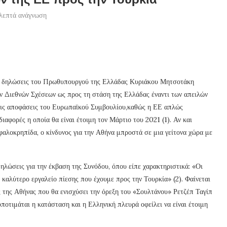
λεπτά ανάγνωση
τις δηλώσεις του Πρωθυπουργού της Ελλάδας Κυριάκου Μητσοτάκη
ν Διεθνών Σχέσεων ως προς τη στάση της Ελλάδας έναντι των απειλών
 τις αποφάσεις του Ευρωπαϊκού Συμβουλίου,καθώς η ΕΕ απλώς
ιαφορές η οποία θα είναι έτοιμη τον Μάρτιο του 2021 (1). Αν και
αλοκρηπίδα, ο κίνδυνος για την Αθήνα μπροστά σε μια γείτονα χώρα με
ώσεις για την έκβαση της Συνόδου, όπου είπε χαρακτηριστικά: «Οι
καλύτερο εργαλείο πίεσης που έχουμε προς την Τουρκία» (2). Φαίνεται
ς της Αθήνας που θα ενισχύσει την όρεξη του «Σουλτάνου» Ρετζέπ Ταγίπ
υποτιμάται η κατάσταση και η Ελληνική πλευρά οφείλει να είναι έτοιμη