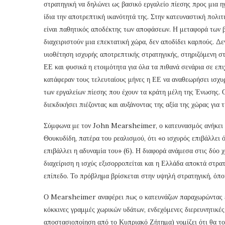
στρατηγική να δηλώνει ως βασικό εργαλείο πίεσης προς μια η
ίδια την αποτρεπτική ικανότητά της. Στην κατευναστική πολιτ
είναι παθητικός αποδέκτης των αποφάσεων. Η μεταφορά των
διαχειριστούν μια επεκτατική χώρα, δεν αποδίδει καρπούς. Δ
υιοθέτηση ισχυρής αποτρεπτικής στρατηγικής, στηριζόμενη σ
ΕΕ και φυσικά η ετοιμότητα για όλα τα πιθανά σενάρια σε επι
κατάφεραν τους τελευταίους μήνες η ΕΕ να αναθεωρήσει ισχυ
των εργαλείων πίεσης που έχουν τα κράτη μέλη της Ένωσης. 
διεκδικήσει πιέζοντας και αυξάνοντας της αξία της χώρας για 
Σύμφωνα με τον John Mearsheimer, ο κατευνασμός ανήκει σ
Θουκυδίδη, πατέρα του ρεαλισμού, ότι «ο ισχυρός επιβάλλει ό
επιβάλλει η αδυναμία του» (6). Η διαφορά ανάμεσα στις δύο
διαχείριση η ισχύς εξισορροπείται και η Ελλάδα αποκτά στρα
επίπεδο. Το πρόβλημα βρίσκεται στην υψηλή στρατηγική, όπου
Ο Mearsheimer αναφέρει πως ο κατευνάζων παραχωρώντας έδ
κόκκινες γραμμές χωρικών υδάτων, ενδεχόμενες διερευνητικέ
αποστασιοποίηση από το Κυπριακό Ζήτημα) νομίζει ότι θα το