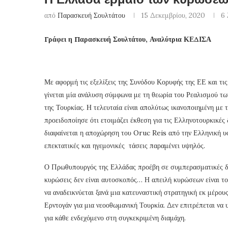
από
Παρασκευή Σουλτάτου
15 Δεκεμβρίου, 2020
6 
Γράφει η Παρασκευή Σουλτάτου, Αναλύτρια ΚΕΔΙΣΑ
Με αφορμή τις εξελίξεις της Συνόδου Κορυφής της ΕΕ και 
γίνεται μία ανάλυση σύμφωνα με τη θεωρία του Ρεαλισμού τω
της Τουρκίας. Η τελευταία είναι απολύτως ικανοποιημένη με
προειδοποίησε ότι ετοιμάζει έκθεση για τις Ελληνοτουρκικές δ
διαφαίνεται η αποχώρηση του Oruc Reis από την Ελληνική υφ
επεκτατικές και ηγεμονικές τάσεις παραμένει υψηλός.
Ο Πρωθυπουργός της Ελλάδας προέβη σε συμπερασματικές δηλ
κυρώσεις δεν είναι αυτοσκοπός… Η απειλή κυρώσεων είναι το 
να αναδεικνύεται ξανά μια κατευναστική στρατηγική εκ μέρου
Ερντογάν για μια νεοοθωμανική Τουρκία. Δεν επιτρέπεται να 
για κάθε ενδεχόμενο στη συγκεκριμένη διαμάχη.