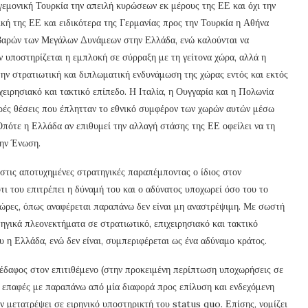
γεμονική Τουρκία την απειλή κυρώσεων εκ μέρους της ΕΕ και όχι την
ική της ΕΕ και ειδικότερα της Γερμανίας προς την Τουρκία η Αθήνα
 βαρών των Μεγάλων Δυνάμεων στην Ελλάδα, ενώ καλούνται να
εν υποστηρίζεται η εμπλοκή σε σύρραξη με τη γείτονα χώρα, αλλά η
την στρατιωτική και διπλωματική ενδυνάμωση της χώρας εντός και εκτός
χειρησιακό και τακτικό επίπεδο. Η Ιταλία, η Ουγγαρία και η Πολωνία
ρές θέσεις που έπλητταν το εθνικό συμφέρον των χωρών αυτών μέσω
Οπότε η Ελλάδα αν επιθυμεί την αλλαγή στάσης της ΕΕ οφείλει να τη
την Ένωση.
τις αποτυχημένες στρατηγικές παραπέμποντας ο ίδιος στον
τι του επιτρέπει η δύναμή του και ο αδύνατος υποχωρεί όσο του το
 χώρες, όπως αναφέρεται παραπάνω δεν είναι μη αναστρέψιμη. Με σωστή
τηγικά πλεονεκτήματα σε στρατιωτικό, επιχειρησιακό και τακτικό
 η Ελλάδα, ενώ δεν είναι, συμπεριφέρεται ως ένα αδύναμο κράτος.
αφος στον επιτιθέμενο (στην προκειμένη περίπτωση υποχωρήσεις σε
ς επαφές με παραπάνω από μία διαφορά προς επίλυση και ενδεχόμενη
ν μετατρέψει σε ειρηνικό υποστηρικτή του status quo. Επίσης, νομίζει