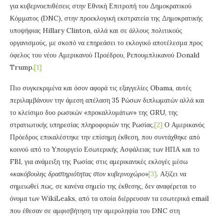
για κυβερνοεπιθέσεις στην Εθνική Επιτροπή του Δημοκρατικού
Κόμματος (DNC), στην προεκλογική εκστρατεία της Δημοκρατικής
υποψήφιας Hillary Clinton, αλλά και σε άλλους πολιτικούς
οργανισμούς, με σκοπό να επηρεάσει το εκλογικό αποτέλεσμα προς
όφελος του νέου Αμερικανού Προέδρου, Ρεπουμπλικανού Donald
Trump.
[1]
Πιο συγκεκριμένα και όσον αφορά τις εξαγγελίες Obama, αυτές
περιλαμβάνουν την άμεση απέλαση 35 Ρώσων διπλωματών αλλά και
το κλείσιμο δυο ρωσικών «προκαλλυμάτων» της GRU, της
στρατιωτικής υπηρεσίας πληροφοριών της Ρωσίας.
[2]
Ο Αμερικανός
Πρόεδρος επικαλέστηκε την επίσημη έκθεση, που συντάχθηκε από
κοινού από το Υπουργείο Εσωτερικής Ασφάλειας των ΗΠΑ και το
FBI, για ανάμειξη της Ρωσίας στις αμερικανικές εκλογές μέσω
«
κακόβουλης δραστηριότητας στον κυβερνοχώρο
»
[3]
. Αξίζει να
σημειωθεί πως, σε κανένα σημείο της έκθεσης, δεν αναφέρεται το
όνομα των WikiLeaks, από τα οποία διέρρευσαν τα εσωτερικά email
που έθεσαν σε αμφισβήτηση την αμεροληψία του DNC στη