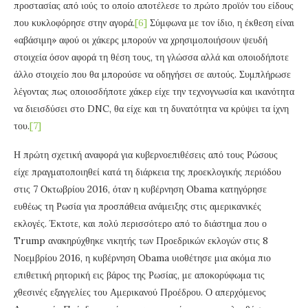
προστασίας από ιούς το οποίο αποτέλεσε το πρώτο προϊόν του είδους
που κυκλοφόρησε στην αγορά.
[6]
Σύμφωνα με τον ίδιο, η έκθεση είναι
«αβάσιμη» αφού οι χάκερς μπορούν να χρησιμοποιήσουν ψευδή
στοιχεία όσον αφορά τη θέση τους, τη γλώσσα αλλά και οποιοδήποτε
άλλο στοιχείο που θα μπορούσε να οδηγήσει σε αυτούς. Συμπλήρωσε
λέγοντας πως οποιοσδήποτε χάκερ είχε την τεχνογνωσία και ικανότητα
να διεισδύσει στο DNC, θα είχε και τη δυνατότητα να κρύψει τα ίχνη
του.
[7]
Η πρώτη σχετική αναφορά για κυβερνοεπιθέσεις από τους Ρώσους
είχε πραγματοποιηθεί κατά τη διάρκεια της προεκλογικής περιόδου
στις 7 Οκτωβρίου 2016, όταν η κυβέρνηση Obama κατηγόρησε
ευθέως τη Ρωσία για προσπάθεια ανάμειξης στις αμερικανικές
εκλογές. Έκτοτε, και πολύ περισσότερο από το διάστημα που ο
Trump ανακηρύχθηκε νικητής των Προεδρικών εκλογών στις 8
Νοεμβρίου 2016, η κυβέρνηση Obama υιοθέτησε μια ακόμα πιο
επιθετική ρητορική εις βάρος της Ρωσίας, με αποκορύφωμα τις
χθεσινές εξαγγελίες του Αμερικανού Προέδρου. Ο απερχόμενος