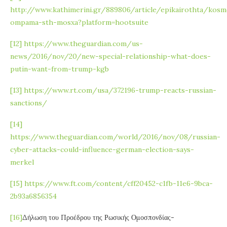
http://www.kathimerini.gr/889806/article/epikairothta/kosm
ompama-sth-mosxa?platform=hootsuite
[12]
https://www.theguardian.com/us-
news/2016/nov/20/new-special-relationship-what-does-
putin-want-from-trump-kgb
[13]
https://www.rt.com/usa/372196-trump-reacts-russian-
sanctions/
[14]
https://www.theguardian.com/world/2016/nov/08/russian-
cyber-attacks-could-influence-german-election-says-
merkel
[15]
https://www.ft.com/content/cff20452-c1fb-11e6-9bca-
2b93a6856354
[16]
Δήλωση του Προέδρου της Ρωσικής Ομοσπονδίας-