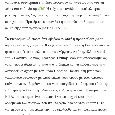
«
ανεύθυνη διπλωματία επιπέδου κουζίνας
» και ανέφερε πως «
δε θα
πέσει στο επίπεδο της
»
[16]
Η ψύχραιμη αντίδραση από πλευράς
ρωσικής ηγεσίας δείχνει πως αντιμετωπίζει την παραπάνω κίνηση του
απερχόμενου Προέδρου ως «παγίδα» η οποία θα την δεσμεύσει σε
ολική ρήξη των σχέσεων με τις ΗΠΑ.
[17]
Συμπερασματικά, παραμένει αβέβαιο αν αυτή η προσπάθεια για τη
δημιουργία ενός χάσματος θα έχει αποτέλεσμα όσο η Ρωσία αντιδράει
ήπια σε αυτές τις κυρώσεις και τις ενέργειες. Από την άλλη πλευρά
του Ατλαντικού, ο νέος Πρόεδρος Trump, φαίνεται αποφασισμένος
να μη δώσει ιδιαίτερη σημασία στο ζήτημα και να καλλιεργήσει μια
διαφορετική σχέση με τον Ρώσο Πρόεδρο Πούτιν, στη βάση του
«αμοιβαίου οφέλους» με επιχειρηματικούς όρους με τους οποίους
φαίνεται να αντιλαμβάνεται και να προσεγγίζει τα ζητήματα τόσο της
εσωτερικής όσο και της εξωτερικής πολιτικής ο νέος Πρόεδρος των
ΗΠΑ. Το ερώτημα είναι αν μπορεί να επιτευχθεί κάτι τέτοιο,
δεδομένου των πιέσεων που θα υπάρξουν στο εσωτερικό των ΗΠΑ
για τη συνέχιση της πολιτικής που ακολουθείται τα τελευταία χρόνια