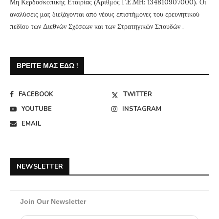
Μη Κερδοσκοπικής Εταιρίας (Αριθμός Γ.Ε.ΜΗ: 134810907000). Οι
αναλύσεις μας διεξάγονται από νέους επιστήμονες του ερευνητικού
πεδίου των Διεθνών Σχέσεων και των Στρατηγικών Σπουδών .
ΒΡΕΊΤΕ ΜΑΣ ΕΔΏ !
FACEBOOK
TWITTER
YOUTUBE
INSTAGRAM
EMAIL
NEWSLETTER
Join Our Newsletter