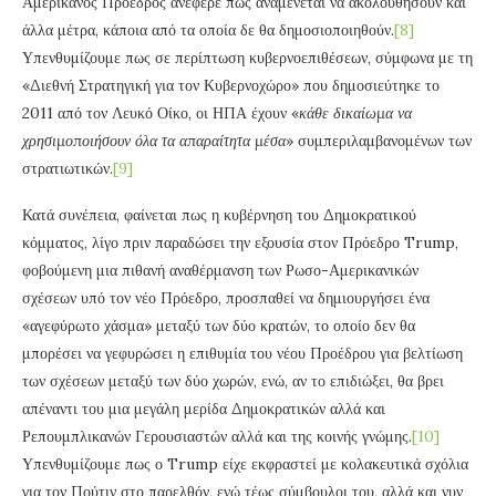
Αμερικανός Πρόεδρος ανέφερε πως αναμένεται να ακολουθήσουν και
άλλα μέτρα, κάποια από τα οποία δε θα δημοσιοποιηθούν.
[8]
Υπενθυμίζουμε πως σε περίπτωση κυβερνοεπιθέσεων, σύμφωνα με τη
«Διεθνή Στρατηγική για τον Κυβερνοχώρο» που δημοσιεύτηκε το
2011 από τον Λευκό Οίκο, οι ΗΠΑ έχουν «
κάθε δικαίωμα να
χρησιμοποιήσουν όλα τα απαραίτητα μέσα
» συμπεριλαμβανομένων των
στρατιωτικών.
[9]
Κατά συνέπεια, φαίνεται πως η κυβέρνηση του Δημοκρατικού
κόμματος, λίγο πριν παραδώσει την εξουσία στον Πρόεδρο Trump,
φοβούμενη μια πιθανή αναθέρμανση των Ρωσο-Αμερικανικών
σχέσεων υπό τον νέο Πρόεδρο, προσπαθεί να δημιουργήσει ένα
«αγεφύρωτο χάσμα» μεταξύ των δύο κρατών, το οποίο δεν θα
μπορέσει να γεφυρώσει η επιθυμία του νέου Προέδρου για βελτίωση
των σχέσεων μεταξύ των δύο χωρών, ενώ, αν το επιδιώξει, θα βρει
απέναντι του μια μεγάλη μερίδα Δημοκρατικών αλλά και
Ρεπουμπλικανών Γερουσιαστών αλλά και της κοινής γνώμης.
[10]
Υπενθυμίζουμε πως ο Trump είχε εκφραστεί με κολακευτικά σχόλια
για τον Πούτιν στο παρελθόν, ενώ τέως σύμβουλοι του, αλλά και νυν