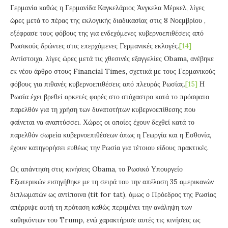
Γερμανία καθώς η Γερμανίδα Καγκελάριος Άνγκελα Μέρκελ, λίγες
ώρες μετά το πέρας της εκλογικής διαδικασίας στις 8 Νοεμβρίου ,
εξέφρασε τους φόβους της για ενδεχόμενες κυβερνοεπιθέσεις από
Ρωσικούς δρώντες στις επερχόμενες Γερμανικές εκλογές.
[14]
Αντίστοιχα, λίγες ώρες μετά τις χθεσινές εξαγγελίες Obama, ανέβηκε
εκ νέου άρθρο στους Financial Times, σχετικά με τους Γερμανικούς
φόβους για πιθανές κυβερνοεπιθέσεις από πλευράς Ρωσίας.
[15]
Η
Ρωσία έχει βρεθεί αρκετές φορές στο στόχαστρο κατά το πρόσφατο
παρελθόν για τη χρήση των δυνατοτήτων κυβερνοεπίθεσης που
φαίνεται να αναπτύσσει. Χώρες οι οποίες έχουν δεχθεί κατά το
παρελθόν σωρεία κυβερνοεπιθέσεων όπως η Γεωργία και η Εσθονία,
έχουν κατηγορήσει ευθέως την Ρωσία για τέτοιου είδους πρακτικές.
Ως απάντηση στις κινήσεις Obama, το Ρωσικό Υπουργείο
Εξωτερικών εισηγήθηκε με τη σειρά του την απέλαση 35 αμερικανών
διπλωματών ως αντίποινα (tit for tat), όμως ο Πρόεδρος της Ρωσίας
απέρριψε αυτή τη πρόταση καθώς περιμένει την ανάληψη των
καθηκόντων του Trump, ενώ χαρακτήρισε αυτές τις κινήσεις ως