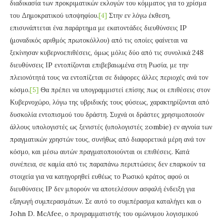
διαδικασία των προκριματικών εκλογών του κόμματος για το χρίσμα
του Δημοκρατικού υποψηφίου.
[4]
Στην εν λόγω έκθεση,
επισυνάπτεται ένα παράρτημα με εκατοντάδες διευθύνσεις IP
(μοναδικός αριθμός πρωτοκόλλου) από τις οποίες φαίνεται να
ξεκίνησαν κυβερνοεπιθέσεις, όμως μόλις δύο από τις συνολικά 248
διευθύνσεις ΙP εντοπίζονται επιβεβαιωμένα στη Ρωσία, με την
πλειονότητά τους να εντοπίζεται σε διάφορες άλλες περιοχές ανά τον
κόσμο.
[5]
Θα πρέπει να υπογραμμιστεί επίσης πως οι επιθέσεις στον
Κυβερνοχώρο, λόγω της υβριδικής τους φύσεως, χαρακτηρίζονται από
δυσκολία εντοπισμού του δράστη. Συχνά οι δράστες χρησιμοποιούν
άλλους υπολογιστές ως ξενιστές (υπολογιστές zombie) εν αγνοία των
πραγματικών χρηστών τους, συνήθως από διαφορετικά μέρη ανά τον
κόσμο, και μέσω αυτών πραγματοποιούνται οι επιθέσεις. Κατά
συνέπεια, σε καμία από τις παραπάνω περιπτώσεις δεν επαρκούν τα
στοιχεία για να κατηγορηθεί ευθέως το Ρωσικό κράτος αφού οι
διευθύνσεις ΙΡ δεν μπορούν να αποτελέσουν ασφαλή ένδειξη για
εξαγωγή συμπερασμάτων. Σε αυτό το συμπέρασμα καταλήγει και ο
John D. McAfee, ο προγραμματιστής του ομώνυμου λογισμικού