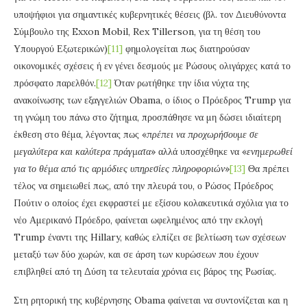
υποψήφιοι για σημαντικές κυβερνητικές θέσεις (βλ. τον Διευθύνοντα
Σύμβουλο της Exxon Mobil, Rex Tillerson, για τη θέση του
Υπουργού Εξωτερικών)
[11]
φημολογείται πως διατηρούσαν
οικονομικές σχέσεις ή εν γένει δεσμούς με Ρώσους ολιγάρχες κατά το
πρόσφατο παρελθόν.
[12]
Όταν ρωτήθηκε την ίδια νύχτα της
ανακοίνωσης των εξαγγελιών Obama, ο ίδιος ο Πρόεδρος Trump για
τη γνώμη του πάνω στο ζήτημα, προσπάθησε να μη δώσει ιδιαίτερη
έκθεση στο θέμα, λέγοντας πως «
πρέπει να προχωρήσουμε σε
μεγαλύτερα και καλύτερα πράγματα
» αλλά υποσχέθηκε να «
ενημερωθεί
για το θέμα από τις αρμόδιες υπηρεσίες πληροφοριών
»
[13]
Θα πρέπει
τέλος να σημειωθεί πως, από την πλευρά του, ο Ρώσος Πρόεδρος
Πούτιν ο οποίος έχει εκφραστεί με εξίσου κολακευτικά σχόλια για το
νέο Αμερικανό Πρόεδρο, φαίνεται ωφελημένος από την εκλογή
Trump έναντι της Hillary, καθώς ελπίζει σε βελτίωση των σχέσεων
μεταξύ των δύο χωρών, και σε άρση των κυρώσεων που έχουν
επιβληθεί από τη Δύση τα τελευταία χρόνια εις βάρος της Ρωσίας.
Στη ρητορική της κυβέρνησης Obama φαίνεται να συντονίζεται και η