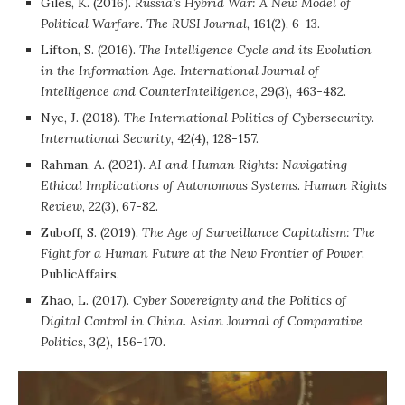
Giles, K. (2016).
Russia
‘s Hybrid War: A New Model of
Political Warfare
.
The RUSI Journal
, 161(2), 6-13.
Lifton, S. (2016).
The Intelligence Cycle and its Evolution
in the Information Age
.
International Journal of
Intelligence and CounterIntelligence
, 29(3), 463-482.
Nye, J. (2018).
The International Politics of Cybersecurity
.
International Security
, 42(4), 128-157.
Rahman, A. (2021).
AI and Human Rights: Navigating
Ethical Implications of Autonomous Systems
.
Human Rights
Review
, 22(3), 67-82.
Zuboff, S. (2019).
The Age of Surveillance Capitalism: The
Fight for a Human Future at the New Frontier of Power
.
PublicAffairs.
Zhao, L. (2017).
Cyber Sovereignty and the Politics of
Digital Control in China
.
Asian Journal of Comparative
Politics
, 3(2), 156-170.