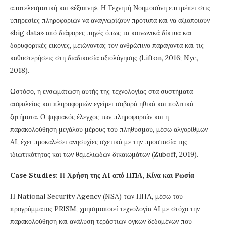
αποτελεσματική και «έξυπνη». Η Τεχνητή Νοημοσύνη επιτρέπει στις
υπηρεσίες πληροφοριών να αναγνωρίζουν πρότυπα και να αξιοποιούν
«big data» από διάφορες πηγές όπως τα κοινωνικά δίκτυα και
δορυφορικές εικόνες, μειώνοντας τον ανθρώπινο παράγοντα και τις
καθυστερήσεις στη διαδικασία αξιολόγησης (Lifton, 2016; Nye,
2018).
Ωστόσο, η ενσωμάτωση αυτής της τεχνολογίας στα συστήματα
ασφαλείας και πληροφοριών εγείρει σοβαρά ηθικά και πολιτικά
ζητήματα. Ο ψηφιακός έλεγχος των πληροφοριών και η
παρακολούθηση μεγάλου μέρους του πληθυσμού, μέσω αλγορίθμων
AI, έχει προκαλέσει ανησυχίες σχετικά με την προστασία της
ιδιωτικότητας και των θεμελιωδών δικαιωμάτων (Zuboff, 2019).
Case
Studies
: Η Χρήση της
AI
από ΗΠΑ, Κίνα και Ρωσία
Η National Security Agency (NSA) των ΗΠΑ, μέσω του
προγράμματος PRISM, χρησιμοποιεί τεχνολογία AI με στόχο την
παρακολούθηση και ανάλυση τεράστιων όγκων δεδομένων που