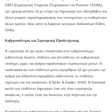
GRU (Στρατιωτική Υπηρεσία Πληροφοριών του Ρωσικού ΓΕΕΘΑ),
έχει χρησιμοποιήσει AI με στόχο την δημιουργία των «deepfake» και
άλλων μορφών παραπληροφόρησης που υπονομεύουν τη σταθερότητα
άλλων κρατών, ιδίως κατά τη διάρκεια εκλογικών διαδικασιών (Giles,
2016).
Κυβερνοπόλεμος και Στρατηγική Εξουδετέρωσης
Η τεχνολογία AI έχει φέρει επανάσταση στον κυβερνοπόλεμο,
καθιστώντας δυνατές επιθέσεις και αντεπιθέσεις σε κυβερνητικές
υποδομές χωρίς την ανάγκη παραδοσιακών στρατιωτικών μέσων. Η
«automation» των επιθέσεων μέσω αλγορίθμων AI έχει μειώσει την
ανάγκη για ανθρώπινη παρέμβαση, καθιστώντας τις επιθέσεις
ταχύτερες και πιο αποδοτικές (Clarke & Knake, 2010). Η διασπορά
αυτών των επιθέσεων δημιουργεί έναν νέο τύπο στρατηγικής
ασφάλειας, ο οποίος είναι πιο δύσκολος στην ανίχνευση και την
απάντηση.
Η ανάπτυξη του κυβερνοπολέμου και η εξάρτηση από την Τεχνητή