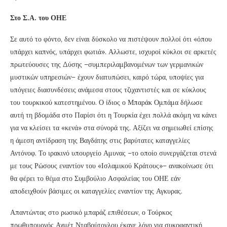
Στο Σ.Α. του ΟΗΕ
Σε αυτό το φόντο, δεν είναι δύσκολο να πιστέψουν πολλοί ότι «όπου
υπάρχει καπνός, υπάρχει φωτιά». Αλλωστε, ισχυροί κύκλοι σε αρκετές
πρωτεύουσες της Δύσης –συμπεριλαμβανομένων των γερμανικών
μυστικών υπηρεσιών– έχουν διατυπώσει, καιρό τώρα, υποψίες για
υπόγειες διασυνδέσεις ανάμεσα στους τζιχαντιστές και σε κύκλους
του τουρκικού κατεστημένου. Ο ίδιος ο Μπαράκ Ομπάμα δήλωσε
αυτή τη βδομάδα στο Παρίσι ότι η Τουρκία έχει πολλά ακόμη να κάνει
για να κλείσει τα «κενά» στα σύνορά της. Αξίζει να σημειωθεί επίσης
η άμεση αντίδραση της Βαγδάτης στις βαρύτατες καταγγελίες
Αντόνοφ. Το ιρακινό υπουργείο Αμυνας –το οποίο συνεργάζεται στενά
με τους Ρώσους εναντίον του «Ισλαμικού Κράτους»– ανακοίνωσε ότι
θα φέρει το θέμα στο Συμβούλιο Ασφαλείας του ΟΗΕ εάν
αποδειχθούν βάσιμες οι καταγγελίες εναντίον της Αγκυρας.
Απαντώντας στο ρωσικό μπαράζ επιθέσεων, ο Τούρκος
πρωθυπουργός Αχμέτ Νταβούτογλου έκανε λόγο για συκοφαντική