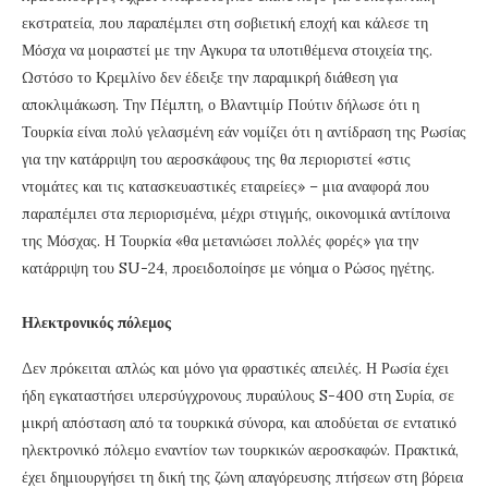
εκστρατεία, που παραπέμπει στη σοβιετική εποχή και κάλεσε τη
Μόσχα να μοιραστεί με την Αγκυρα τα υποτιθέμενα στοιχεία της.
Ωστόσο το Κρεμλίνο δεν έδειξε την παραμικρή διάθεση για
αποκλιμάκωση. Την Πέμπτη, ο Βλαντιμίρ Πούτιν δήλωσε ότι η
Τουρκία είναι πολύ γελασμένη εάν νομίζει ότι η αντίδραση της Ρωσίας
για την κατάρριψη του αεροσκάφους της θα περιοριστεί «στις
ντομάτες και τις κατασκευαστικές εταιρείες» – μια αναφορά που
παραπέμπει στα περιορισμένα, μέχρι στιγμής, οικονομικά αντίποινα
της Μόσχας. Η Τουρκία «θα μετανιώσει πολλές φορές» για την
κατάρριψη του SU-24, προειδοποίησε με νόημα ο Ρώσος ηγέτης.
Ηλεκτρονικός πόλεμος
Δεν πρόκειται απλώς και μόνο για φραστικές απειλές. Η Ρωσία έχει
ήδη εγκαταστήσει υπερσύγχρονους πυραύλους S-400 στη Συρία, σε
μικρή απόσταση από τα τουρκικά σύνορα, και αποδύεται σε εντατικό
ηλεκτρονικό πόλεμο εναντίον των τουρκικών αεροσκαφών. Πρακτικά,
έχει δημιουργήσει τη δική της ζώνη απαγόρευσης πτήσεων στη βόρεια