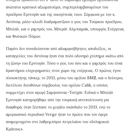
ανώτατοι κρατικοί αξιωματούχοι, συμπεριλαμβανομένων του
προέδρου Ερντογάν και της οικογένειάς του». Σύμφωνα με τον κ.
Αντόνοφ, ρόλο-κλειδί διαδραματίζουν ο γιος του Τούρκου προέδρου,
Μπιλάλ, και ο γαμπρός του, Μπεράτ Αλμπαγράκ, υπουργός Ενέργειας
και Φυσικών Πόρων.
Παρότι δεν συνοδεύονταν από αδιαμφισβήτητες αποδείξεις, οι
καταγγελίες του Αντόνοφ ήταν ένα πολύ οδυνηρό χτύπημα «κάτω από
τη ζώνη» του Ερντογάν. Τόσο ο γιος του όσο και ο γαμπρός του είναι
δραστήριοι επιχειρηματίες στον χώρο της ενέργειας. Ο πρώτος έγινε
πλοιοκτήτης τάνκερ, το 2013, μέσω του ομίλου BMZ, και ο δεύτερος
διετέλεσε διευθύνων σύμβουλος του ομίλου Calik, ο οποίος
συμμετέχει στον αγωγό Σαμψούντας-Τσεϊχάν. Ειδικά ο Μπιλάλ
Ερντογάν κατηγορήθηκε από την τουρκική αντιπολίτευση για
διαφθορά, όταν ξέσπασε το μεγάλο σκάνδαλο το 2013, ενώ το
αμερικανικό περιοδικό Verge ήταν το πρώτο που τον έφερε
αναμεμειγμένο στο λαθρεμπόριο πετρελαίου του «Ισλαμικού
Κράτους».