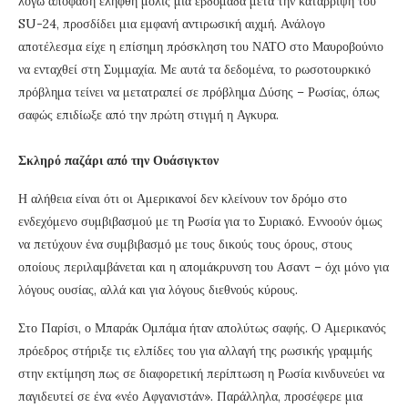
λόγω απόφαση ελήφθη μόλις μία εβδομάδα μετά την κατάρριψη του
SU-24, προσδίδει μια εμφανή αντιρωσική αιχμή. Ανάλογο
αποτέλεσμα είχε η επίσημη πρόσκληση του ΝΑΤΟ στο Μαυροβούνιο
να ενταχθεί στη Συμμαχία. Με αυτά τα δεδομένα, το ρωσοτουρκικό
πρόβλημα τείνει να μετατραπεί σε πρόβλημα Δύσης – Ρωσίας, όπως
σαφώς επιδίωξε από την πρώτη στιγμή η Αγκυρα.
Σκληρό παζάρι από την Ουάσιγκτον
Η αλήθεια είναι ότι οι Αμερικανοί δεν κλείνουν τον δρόμο στο
ενδεχόμενο συμβιβασμού με τη Ρωσία για το Συριακό. Εννοούν όμως
να πετύχουν ένα συμβιβασμό με τους δικούς τους όρους, στους
οποίους περιλαμβάνεται και η απομάκρυνση του Ασαντ – όχι μόνο για
λόγους ουσίας, αλλά και για λόγους διεθνούς κύρους.
Στο Παρίσι, ο Μπαράκ Ομπάμα ήταν απολύτως σαφής. Ο Αμερικανός
πρόεδρος στήριξε τις ελπίδες του για αλλαγή της ρωσικής γραμμής
στην εκτίμηση πως σε διαφορετική περίπτωση η Ρωσία κινδυνεύει να
παγιδευτεί σε ένα «νέο Αφγανιστάν». Παράλληλα, προσέφερε μια