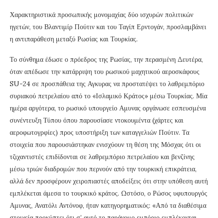
Χαρακτηριστικά προσωπικής μονομαχίας δύο ισχυρών πολιτικών
ηγετών, του Βλαντιμίρ Πούτιν και του Ταγίπ Ερντογάν, προσλαμβάνει
η αντιπαράθεση μεταξύ Ρωσίας και Τουρκίας.
Το σύνθημα έδωσε ο πρόεδρος της Ρωσίας, την περασμένη Δευτέρα,
όταν απέδωσε την κατάρριψη του ρωσικού μαχητικού αεροσκάφους
SU-24 σε προσπάθεια της Αγκυρας να προστατέψει το λαθρεμπόριο
συριακού πετρελαίου από το «Ισλαμικό Κράτος» μέσω Τουρκίας. Μία
ημέρα αργότερα, το ρωσικό υπουργείο Αμυνας οργάνωσε εσπευσμένα
συνέντευξη Τύπου όπου παρουσίασε ντοκουμέντα (χάρτες και
αεροφωτογρφίες) προς υποστήριξη των καταγγελιών Πούτιν. Τα
στοιχεία που παρουσιάστηκαν ενισχύουν τη θέση της Μόσχας ότι οι
τζιχαντιστές επιδίδονται σε λαθρεμπόριο πετρελαίου και βενζίνης
μέσω τριών διαδρομών που περνούν από την τουρκική επικράτεια,
αλλά δεν προσφέρουν χειροπιαστές αποδείξεις ότι στην υπόθεση αυτή
εμπλέκεται άμεσα το τουρκικό κράτος. Ωστόσο, ο Ρώσος υφυπουργός
Αμυνας, Ανατόλι Αντόνοφ, ήταν κατηγορηματικός: «Από τα διαθέσιμα
στοιχεία προκύπτει ότι σ’ αυτό το παράνομο εμπόριο εμπλέκονται