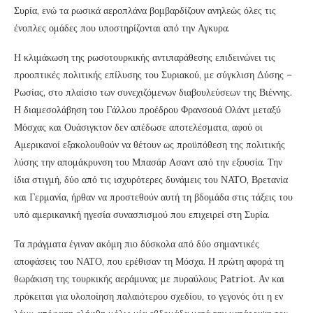
Συρία, ενώ τα ρωσικά αεροπλάνα βομβαρδίζουν ανηλεώς όλες τις
ένοπλες ομάδες που υποστηρίζονται από την Αγκυρα.
Η κλιμάκωση της ρωσοτουρκικής αντιπαράθεσης επιδεινώνει τις
προοπτικές πολιτικής επίλυσης του Συριακού, με σύγκλιση Δύσης –
Ρωσίας, στο πλαίσιο των συνεχιζόμενων διαβουλεύσεων της Βιέννης.
Η διαμεσολάβηση του Γάλλου προέδρου Φρανσουά Ολάντ μεταξύ
Μόσχας και Ουάσιγκτον δεν απέδωσε αποτελέσματα, αφού οι
Αμερικανοί εξακολουθούν να θέτουν ως προϋπόθεση της πολιτικής
λύσης την απομάκρυνση του Μπασάρ Ασαντ από την εξουσία. Την
ίδια στιγμή, δύο από τις ισχυρότερες δυνάμεις του ΝΑΤΟ, Βρετανία
και Γερμανία, ήρθαν να προστεθούν αυτή τη βδομάδα στις τάξεις του
υπό αμερικανική ηγεσία συνασπισμού που επιχειρεί στη Συρία.
Τα πράγματα έγιναν ακόμη πιο δύσκολα από δύο σημαντικές
αποφάσεις του ΝΑΤΟ, που ερέθισαν τη Μόσχα. Η πρώτη αφορά τη
θωράκιση της τουρκικής αεράμυνας με πυραύλους Patriot. Αν και
πρόκειται για υλοποίηση παλαιότερου σχεδίου, το γεγονός ότι η εν