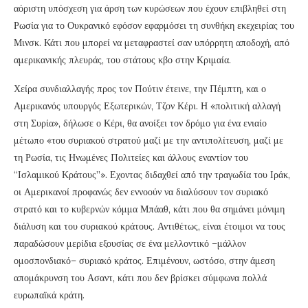
αόριστη υπόσχεση για άρση των κυρώσεων που έχουν επιβληθεί στη
Ρωσία για το Ουκρανικό εφόσον εφαρμόσει τη συνθήκη εκεχειρίας του
Μινσκ. Κάτι που μπορεί να μεταφραστεί σαν υπόρρητη αποδοχή, από
αμερικανικής πλευράς, του στάτους κβο στην Κριμαία.
Χείρα συνδιαλλαγής προς τον Πούτιν έτεινε, την Πέμπτη, και ο
Αμερικανός υπουργός Εξωτερικών, Τζον Κέρι. Η «πολιτική αλλαγή
στη Συρία», δήλωσε ο Κέρι, θα ανοίξει τον δρόμο για ένα ενιαίο
μέτωπο «του συριακού στρατού μαζί με την αντιπολίτευση, μαζί με
τη Ρωσία, τις Ηνωμένες Πολιτείες και άλλους εναντίον του
“Ισλαμικού Κράτους”». Εχοντας διδαχθεί από την τραγωδία του Ιράκ,
οι Αμερικανοί προφανώς δεν εννοούν να διαλύσουν τον συριακό
στρατό και το κυβερνών κόμμα Μπάαθ, κάτι που θα σημάνει μόνιμη
διάλυση και του συριακού κράτους. Αντιθέτως, είναι έτοιμοι να τους
παραδώσουν μερίδια εξουσίας σε ένα μελλοντικό –μάλλον
ομοσπονδιακό– συριακό κράτος. Επιμένουν, ωστόσο, στην άμεση
απομάκρυνση του Ασαντ, κάτι που δεν βρίσκει σύμφωνα πολλά
ευρωπαϊκά κράτη.