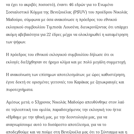
να έχει το ακριβές ποσοστό), έναντι 46 εδρών για το Ενωμένο
Σοσιαλιστικό Κόμμα της Βενεζουέλας (PSUV) του προέδρου Νικολάς
Μαδούρο, σύμφωνα με όσα ανακοίνωσε η πρόεδρος του εθνικού
εκλογικού συμβουλίου Τιμπισάι Λουσένα, διευκρινίζοντας ότι υπάρχει
ακόμη αβεβαιότητα για 22 έδρες μέχρι να ολοκληρωθεί η καταμέτρηση
των ψήφων.
Η πρόεδρος του εθνικού εκλογικού συμβουλίου δήλωσε ότι οι
εκλογές διεξήχθησαν σε ήρεμο κλίμα και με πολύ μεγάλη συμμετοχή.
Η ανακοίνωση των επίσημων αποτελεσμάτων, με ώρες καθυστέρηση,
έγινε δεκτή σε ορισμένες γειτονιές του Καράκας με ζητωκραυγές και
πυροτεχνήματα.
Αμέσως μετά, ο 53χρονος Νικολάς Μαδούρο απευθύνθηκε στον λαό
σε τηλεοπτική του ομιλία, παραδσεχόμενος την εκλογική του ήττα:
«Ηρθαμε με την ηθική μας, με την δεοντολογία μας, για να
αναγνωρίσουμε αυτό το δυσάρεστο αποτέλεσμα, για να το
αποδεχθούμε και να πούμε στη Βενεζουέλα μας ότι το Σύνταγμα και η