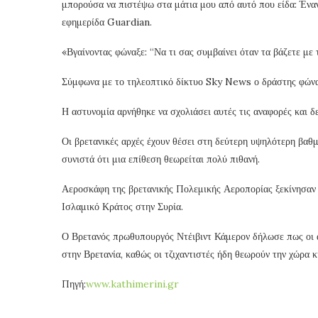
μπορούσα να πιστέψω στα μάτια μου από αυτό που είδα: Έναν
εφημερίδα Guardian.
«Βγαίνοντας φώναξε: “Να τι σας συμβαίνει όταν τα βάζετε με 
Σύμφωνα με το τηλεοπτικό δίκτυο Sky News ο δράστης φώναξ
Η αστυνομία αρνήθηκε να σχολιάσει αυτές τις αναφορές και δ
Οι βρετανικές αρχές έχουν θέσει στη δεύτερη υψηλότερη βαθμ
συνιστά ότι μια επίθεση θεωρείται πολύ πιθανή.
Αεροσκάφη της βρετανικής Πολεμικής Αεροπορίας ξεκίνησαν 
Ισλαμικό Κράτος στην Συρία.
Ο Βρετανός πρωθυπουργός Ντέιβιντ Κάμερον δήλωσε πως οι α
στην Βρετανία, καθώς οι τζιχαντιστές ήδη θεωρούν την χώρα κ
Πηγή:
www.kathimerini.gr