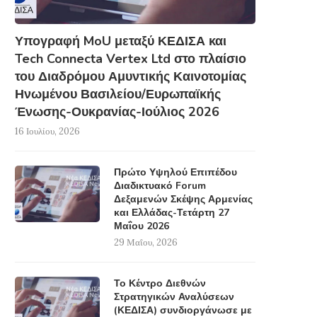
Τουλάχιστον 65 νεκροί από
ανταλλαγής πληροφορ
επίθεση καμικάζι σε...
24 Μαρτίου, 2016
28 Μαρτίου, 2016
Υπογραφή MoU μεταξύ ΚΕΔΙΣΑ και
Tech Connecta Vertex Ltd στο πλαίσιο
του Διαδρόμου Αμυντικής Καινοτομίας
Ηνωμένου Βασιλείου/Ευρωπαϊκής
Ένωσης-Ουκρανίας-Ιούλιος 2026
16 Ιουλίου, 2026
Πρώτο Υψηλού Επιπέδου
Διαδικτυακό Forum
Δεξαμενών Σκέψης Αρμενίας
και Ελλάδας-Τετάρτη 27
Μαΐου 2026
29 Μαΐου, 2026
Το Κέντρο Διεθνών
Στρατηγικών Αναλύσεων
(ΚΕΔΙΣΑ) συνδιοργάνωσε με