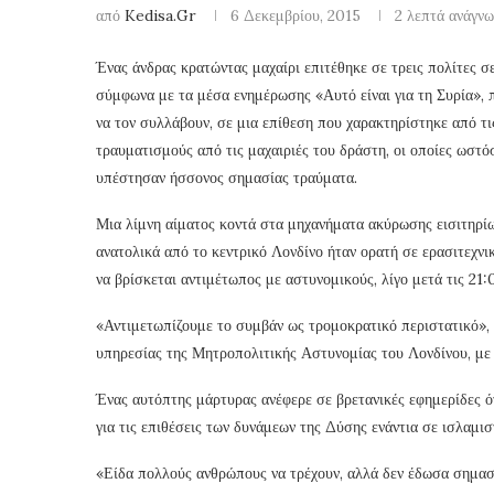
από
Kedisa.gr
6 Δεκεμβρίου, 2015
2 λεπτά ανάγν
Ένας άνδρας κρατώντας μαχαίρι επιτέθηκε σε τρεις πολίτες σ
σύμφωνα με τα μέσα ενημέρωσης «Αυτό είναι για τη Συρία», π
να τον συλλάβουν, σε μια επίθεση που χαρακτηρίστηκε από τ
τραυματισμούς από τις μαχαιριές του δράστη, οι οποίες ωστόσ
υπέστησαν ήσσονος σημασίας τραύματα.
Μια λίμνη αίματος κοντά στα μηχανήματα ακύρωσης εισιτηρί
ανατολικά από το κεντρικό Λονδίνο ήταν ορατή σε ερασιτεχνι
να βρίσκεται αντιμέτωπος με αστυνομικούς, λίγο μετά τις 21
«Αντιμετωπίζουμε το συμβάν ως τρομοκρατικό περιστατικό», 
υπηρεσίας της Μητροπολιτικής Αστυνομίας του Λονδίνου, με
Ένας αυτόπτης μάρτυρας ανέφερε σε βρετανικές εφημερίδες ότι
για τις επιθέσεις των δυνάμεων της Δύσης ενάντια σε ισλαμισ
«Είδα πολλούς ανθρώπους να τρέχουν, αλλά δεν έδωσα σημασί