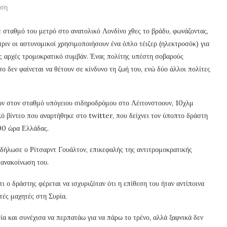
ωση
ε σταθμό του μετρό στο ανατολικό Λονδίνο χθες το βράδυ, φωνάζοντας,
ριν οι αστυνομικοί χρησιμοποιήσουν ένα όπλο τέιζερ (ηλεκτροσόκ) για
ις αρχές τρομοκρατικό συμβάν. Ένας πολίτης υπέστη σοβαρούς
ο δεν φαίνεται να θέτουν σε κίνδυνο τη ζωή του, ενώ δύο άλλοι πολίτες
ων στον σταθμό υπόγειου σιδηροδρόμου στο Λέιτονστοουν, 10χλμ
κό βίντεο που αναρτήθηκε στο twitter, που δείχνει τον ύποπτο δράστη
:00 ώρα Ελλάδας.
δήλωσε ο Ρίτσαρντ Γουάλτον, επικεφαλής της αντιτρομοκρατικής
 ανακοίνωση του.
 ο δράστης φέρεται να ισχυριζόταν ότι η επίθεση του ήταν αντίποινα
τές μαχητές στη Συρία.
α και συνέχισα να περπατάω για να πάρω το τρένο, αλλά ξαφνικά δεν