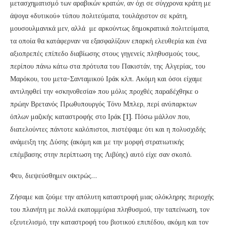
μετασχηματισμό των αραβικών κρατών, αν όχι σε σύγχρονα κράτη με
άψογα «δυτικού» τύπου πολιτεύματα, τουλάχιστον σε κράτη,
μουσουλμανικά μεν, αλλά με αρκούντως δημοκρατικά πολιτεύματα,
τα οποία θα κατάφερναν να εξασφαλίζουν επαρκή ελευθερία και ένα
αξιοπρεπές επίπεδο διαβίωσης στους γηγενείς πληθυσμούς τους,
περίπου πάνω κάτω στα πρότυπα του Πακιστάν, της Αλγερίας, του
Μαρόκου, του μετα-Σανταμικού Ιράκ κλπ. Ακόμη και όσοι είχαμε
αντιληφθεί την «σκηνοθεσία» που μόλις προχθές παραδέχθηκε ο
πρώην Βρετανός Πρωθυπουργός Τόνυ Μπλερ, περί ανύπαρκτων
όπλων μαζικής καταστροφής στο Ιράκ [1]. Πόσω μάλλον που,
διατελούντες πάντοτε καλόπιστοι, πιστέψαμε ότι και η πολυσχιδής
ανάμειξη της Δύσης (ακόμη και με την μορφή στρατιωτικής
επέμβασης στην περίπτωση της Λιβύης) αυτό είχε σαν σκοπό.
Φευ, διεψεύσθημεν οικτρώς…
Ζήσαμε και ζούμε την απόλυτη καταστροφή μιας ολόκληρης περιοχής
του πλανήτη με πολλά εκατομμύρια πληθυσμού, την ταπείνωση, τον
εξευτελισμό, την καταστροφή του βιοτικού επιπέδου, ακόμη και τον