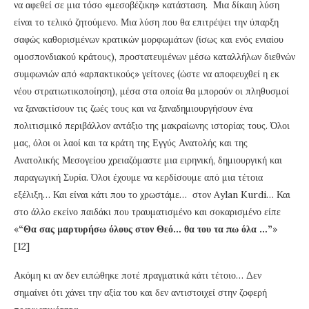
να αφεθεί σε μια τόσο «μεσοβέζικη» κατάσταση. Μια δίκαιη λύση
είναι το τελικό ζητούμενο. Μια λύση που θα επιτρέψει την ύπαρξη
σαφώς καθορισμένων κρατικών μορφωμάτων (ίσως και ενός ενιαίου
ομοσπονδιακού κράτους), προστατευμένων μέσω καταλλήλων διεθνών
συμφωνιών από «αρπακτικούς» γείτονες (ώστε να αποφευχθεί η εκ
νέου στρατιωτικοποίηση), μέσα στα οποία θα μπορούν οι πληθυσμοί
να ξανακτίσουν τις ζωές τους και να ξαναδημιουργήσουν ένα
πολιτισμικό περιβάλλον αντάξιο της μακραίωνης ιστορίας τους. Όλοι
μας, όλοι οι λαοί και τα κράτη της Εγγύς Ανατολής και της
Ανατολικής Μεσογείου χρειαζόμαστε μια ειρηνική, δημιουργική και
παραγωγική Συρία. Όλοι έχουμε να κερδίσουμε από μια τέτοια
εξέλιξη… Και είναι κάτι που το χρωστάμε… στον Aylan Kurdi… Και
στο άλλο εκείνο παιδάκι που τραυματισμένο και σοκαρισμένο είπε
«
“Θα σας μαρτυρήσω όλους στον Θεό… θα του τα πω όλα …”
»
[12]
Ακόμη κι αν δεν ειπώθηκε ποτέ πραγματικά κάτι τέτοιο… Δεν
σημαίνει ότι χάνει την αξία του και δεν αντιστοιχεί στην ζοφερή