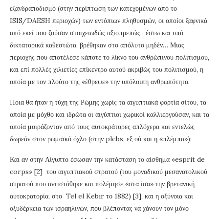
εξανδραποδισμό (στην περίπτωση των κατεχομένων από το
ISIS/DAESH περιοχών) των εντόπιων πληθυσμών, οι οποίοι ξαφνικά
από εκεί που ζούσαν στοιχειωδώς αξιοπρεπώς , έστω και υπό
δικτατορικά καθεστώτα, βρέθηκαν στο απόλυτο μηδέν… Μιας
περιοχής που αποτέλεσε κάποτε το λίκνο του ανθρώπινου πολιτισμού,
και επί πολλές χιλιετίες επίκεντρο αυτού ακριβώς του πολιτισμού, η
οποία με τον πλούτο της «έθρεψε» την υπόλοιπη ανθρωπότητα.
Ποια θα ήταν η τύχη της Ρώμης χωρίς τα αιγυπτιακά φορτία σίτου, τα
οποία με μόχθο και ιδρώτα οι αιγύπτιοι χωρικοί καλλιεργούσαν, και τα
οποία μοιράζονταν από τους αυτοκράτορες απλόχερα και εντελώς
δωρεάν στον ρωμαϊκό όχλο (στην plebs, εξ ού και η «πλέμπα»);
Και αν στην Αίγυπτο έσωσαν την κατάσταση το αίσθημα «esprit de
corps» [2] του αιγυπτιακού στρατού (του μοναδικού μεσανατολικού
στρατού που αντιστάθηκε και πολέμησε «στα ίσα» την βρετανική
αυτοκρατορία, στο Tel el Kebir το 1882) [3], και η οξύνοια και
οξυδέρκεια των ισραηλινών, που βλέποντας να χάνουν τον μόνο