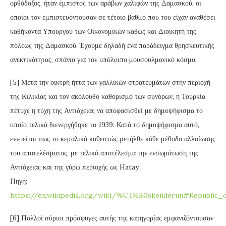
ορθόδοξος, ήταν έμπιστος των αράβων χαλιφών της Δαμασκού, οι
οποίοι τον εμπιστευόντουσαν σε τέτοιο βαθμό που του είχαν αναθέσει
καθήκοντα Υπουργού των Οικονομικών καθώς και Διοικητή της
πόλεως της Δαμασκού. Έχουμε δηλαδή ένα παράδειγμα θρησκευτικής
ανεκτικότητας, σπάνιο για τον υπόλοιπο μουσουλμανικό κόσμο.
[5] Μετά την οικτρή ήττα των γαλλικών στρατευμάτων στην περιοχή
της Κιλικίας και τον ακόλουθο καθορισμό των συνόρων, η Τουρκία
πέτυχε η τύχη της Αντιόχειας να αποφασισθεί με δημοψήφισμα το
οποίο τελικά διενεργήθηκε το 1939. Κατά το δημοψήφισμα αυτό,
εννοείται πως το κεμαλικό καθεστώς μετήλθε κάθε μέθοδο αλλοίωσης
του αποτελέσματος, με τελικό αποτέλεσμα την ενσωμάτωση της
Αντιόχειας και της γύρω περιοχής ως Hatay.
Πηγή:
https://en.wikipedia.org/wiki/%C4%B0skenderun#Republic_
[6] Πολλοί σύριοι πρόσφυγες αυτής της κατηγορίας εμφανιζόντουσαν