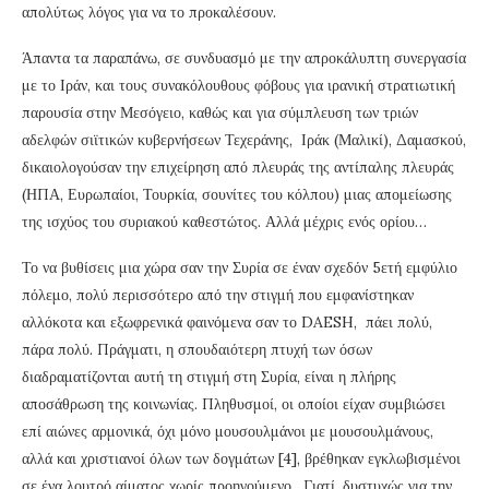
απολύτως λόγος για να το προκαλέσουν.
Άπαντα τα παραπάνω, σε συνδυασμό με την απροκάλυπτη συνεργασία
με το Ιράν, και τους συνακόλουθους φόβους για ιρανική στρατιωτική
παρουσία στην Μεσόγειο, καθώς και για σύμπλευση των τριών
αδελφών σιϊτικών κυβερνήσεων Τεχεράνης, Ιράκ (Μαλικί), Δαμασκού,
δικαιολογούσαν την επιχείρηση από πλευράς της αντίπαλης πλευράς
(ΗΠΑ, Ευρωπαίοι, Τουρκία, σουνίτες του κόλπου) μιας απομείωσης
της ισχύος του συριακού καθεστώτος. Αλλά μέχρις ενός ορίου…
Το να βυθίσεις μια χώρα σαν την Συρία σε έναν σχεδόν 5ετή εμφύλιο
πόλεμο, πολύ περισσότερο από την στιγμή που εμφανίστηκαν
αλλόκοτα και εξωφρενικά φαινόμενα σαν το DAESH, πάει πολύ,
πάρα πολύ. Πράγματι, η σπουδαιότερη πτυχή των όσων
διαδραματίζονται αυτή τη στιγμή στη Συρία, είναι η πλήρης
αποσάθρωση της κοινωνίας. Πληθυσμοί, οι οποίοι είχαν συμβιώσει
επί αιώνες αρμονικά, όχι μόνο μουσουλμάνοι με μουσουλμάνους,
αλλά και χριστιανοί όλων των δογμάτων [4], βρέθηκαν εγκλωβισμένοι
σε ένα λουτρό αίματος χωρίς προηγούμενο. Γιατί, δυστυχώς για την