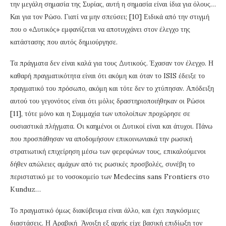
την μεγάλη σημασία της Συρίας, αυτή η σημασία είναι ίδια για όλους…
Και για τον Ρώσο. Γιατί να μην σπεύσει; [10] Ειδικά από την στιγμή
που ο «Δυτικός» εμφανίζεται να αποτυγχάνει στον έλεγχο της
κατάστασης που αυτός δημιούργησε.
Τα πράγματα δεν είναι καλά για τους Δυτικούς. Έχασαν τον έλεγχο. Η
καθαρή πραγματικότητα είναι ότι ακόμη και όταν το ISIS έδειξε το
πραγματικό του πρόσωπο, ακόμη και τότε δεν το χτύπησαν. Απόδειξη
αυτού του γεγονότος είναι ότι μόλις δραστηριοποιήθηκαν οι Ρώσοι
[11], τότε μόνο και η Συμμαχία των υπολοίπων προχώρησε σε
ουσιαστικά πλήγματα. Oι καημένοι οι Δυτικοί είναι και άτυχοι. Πάνω
που προσπάθησαν να αποδομήσουν επικοινωνιακά την ρωσική
στρατιωτική επιχείρηση μέσω των φερεφώνων τους, επικαλούμενοι
δήθεν απώλειες αμάχων από τις ρωσικές προσβολές, συνέβη το
περιστατικό με το νοσοκομείο των Medecins sans Frontiers στο
Kunduz…
Το πραγματικό όμως διακύβευμα είναι άλλο, και έχει παγκόσμιες
διαστάσεις. Η Αραβική Άνοιξη εξ αρχής είχε βασική επιδίωξη τον