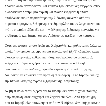
πλαίσιο αυτό εντάσσονταν και καθαρά τρομοκρατικές ενέργειες όπως
η δολοφονία Χαρίρι, μια άκριτη και άκαιρη ενέργεια, η οποία
αποξένωσε ακόμη περισσότερο την λιβανική κοινωνία από τον
συριακό παράγοντα, δεδομένης της δημοφιλίας του εν λόγω πολιτικού
ηγέτη, ο οποίος εξέφραζε και την θέληση της λιβανικής κοινωνίας για
ανεξαρτησία και διατήρηση του Λιβάνου ως ανεξάρτητου κράτους.
Ούτε την άκριτη υποστήριξη της Χεζμπολάχ, και μάλιστα με όπλα τα
οποία ήταν αρκούντως προηγμένα τεχνολογικά (Α/Τ πύραυλοι, κατά
σκαφών επιφανείας καθώς και πάσης φύσεως λοιπού οπλισμού),
ενέργεια κατάφωρα εχθρική έναντι του κράτους του Ισραήλ,
αδικαιολόγητη εν πολλοίς, αφού θα έπρεπε η ιθύνουσα τάξη της
Δαμασκού να επιδίωκε την ειρηνική συνύπαρξη με το Ισραήλ, και όχι
την υποδαύλιση της ακραία εξτρεμιστικής Χεζμπολάχ.
Αν μη τι άλλο, γιατί ήξεραν ότι το Ισραήλ δεν είναι τυχαίος παίκτης
στην περιοχή, ούτε συγχωρεί και ξεχνάει εύκολα… Από την στιγμή
που το Ισραήλ είχε αποχωρήσει από τον Ν Λίβανο, δεν υπήρχε κανείς