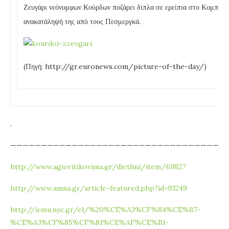
Ζευγάρι νεόνυμφων Κούρδων ποζάρει δίπλα σε ερείπια στο Κομπάνι τ
ανακατάληψή της από τους Πεσμεργκά.
(Πηγή: http://gr.euronews.com/picture-of-the-day/)
.
———————————————————————————————————
http://www.agioritikovima.gr/diethni/item/69827
http://www.amna.gr/article-featured.php?id=93249
http://icmu.nyc.gr/el/%20%CE%A3%CF%84%CE%B7-
%CE%A3%CF%85%CF%81%CE%AF%CE%B1-