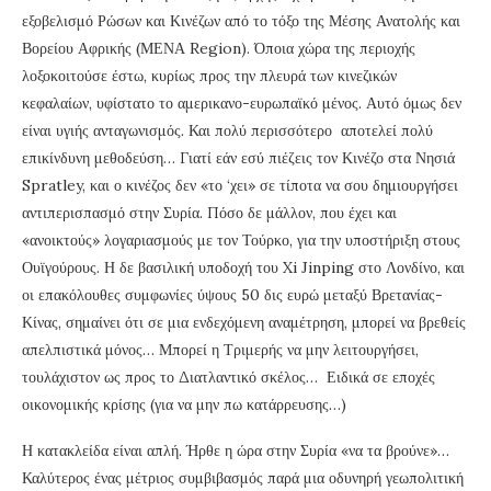
εξοβελισμό Ρώσων και Κινέζων από το τόξο της Μέσης Ανατολής και
Βορείου Αφρικής (ΜΕΝΑ Region). Όποια χώρα της περιοχής
λοξοκοιτούσε έστω, κυρίως προς την πλευρά των κινεζικών
κεφαλαίων, υφίστατο το αμερικανο-ευρωπαϊκό μένος. Αυτό όμως δεν
είναι υγιής ανταγωνισμός. Και πολύ περισσότερο αποτελεί πολύ
επικίνδυνη μεθοδεύση… Γιατί εάν εσύ πιέζεις τον Κινέζο στα Νησιά
Spratley, και ο κινέζος δεν «το ‘χει» σε τίποτα να σου δημιουργήσει
αντιπερισπασμό στην Συρία. Πόσο δε μάλλον, που έχει και
«ανοικτούς» λογαριασμούς με τον Τούρκο, για την υποστήριξη στους
Ουϊγούρους. Η δε βασιλική υποδοχή του Xi Jinping στο Λονδίνο, και
οι επακόλουθες συμφωνίες ύψους 50 δις ευρώ μεταξύ Βρετανίας-
Κίνας, σημαίνει ότι σε μια ενδεχόμενη αναμέτρηση, μπορεί να βρεθείς
απελπιστικά μόνος… Μπορεί η Τριμερής να μην λειτουργήσει,
τουλάχιστον ως προς το Διατλαντικό σκέλος… Ειδικά σε εποχές
οικονομικής κρίσης (για να μην πω κατάρρευσης…)
Η κατακλείδα είναι απλή. Ήρθε η ώρα στην Συρία «να τα βρούνε»…
Καλύτερος ένας μέτριος συμβιβασμός παρά μια οδυνηρή γεωπολιτική