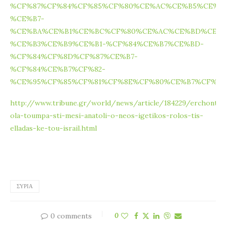
%CF%87%CF%84%CF%85%CF%80%CE%AC%CE%B5%CE%B
%CE%B7-
%CE%BA%CE%B1%CE%BC%CF%80%CE%AC%CE%BD%CE%B
%CE%B3%CE%B9%CE%B1-%CF%84%CE%B7%CE%BD-
%CF%84%CF%8D%CF%87%CE%B7-
%CF%84%CE%B7%CF%82-
%CE%95%CF%85%CF%81%CF%8E%CF%80%CE%B7%CF%82
http://www.tribune.gr/world/news/article/184229/erchonte-
ola-toumpa-sti-mesi-anatoli-o-neos-igetikos-rolos-tis-
elladas-ke-tou-israil.html
ΣΥΡΊΑ
0 comments
0