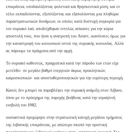
επικράτεια, υποδαυλίζοντας φυλετικά και θρησκευτικά μίση, και εν
τέλει εκπαιδεύοντας, εξοπλίζοντας και εξαπολύοντας μια πληθώρα
παραστρατιωτικών δυνάμεων, οι οποίες κατά δυστυχή συγκυρία για
τον συριακό λαό, αποδείχθηκαν εντελώς ανίκανες για την κύρια
αποστολή τους, που ήταν η ανατροπή του Άσαντ, ικανότατες όμως για
την καταστροφή του κοινωνικού ιστού της συριακής κοινωνίας. Αλλά
ας πάρουμε τα πράγματα από την αρχή.
Το συριακό καθεστώς, πραγματικά κατά την πάροδο των ετών είχε
μετέλθει σε μεγάλο βαθμό ενεργειών άκρως προκλητικών,
καιροσκοπικών και αποσταθεροποιητικών για την ευρύτερη περιοχή.
Κανείς δεν μπορεί να παραβλέψει την συριακή ανάμιξη στον Λίβανο,
όπου με το πρόσχημα της παροχής βοήθειας κατά την ισραηλινή
εισβολή του 1982,
ουσιαστικά προχώρησε στην στρατιωτική κατοχή μεγάλου τμήματος
της λιβανικής επικράτειας, με απώτερο σκοπό την οριστική
προσάρτηση του λιβανικού κράτους στην αντίστοιχη συριακή. Στο