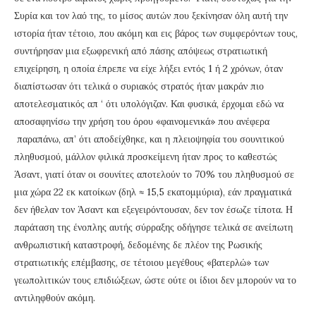
Συρία και τον λαό της, το μίσος αυτών που ξεκίνησαν όλη αυτή την
ιστορία ήταν τέτοιο, που ακόμη και εις βάρος των συμφερόντων τους,
συντήρησαν μια εξωφρενική από πάσης απόψεως στρατιωτική
επιχείρηση, η οποία έπρεπε να είχε λήξει εντός 1 ή 2 χρόνων, όταν
διαπίστωσαν ότι τελικά ο συριακός στρατός ήταν μακράν πιο
αποτελεσματικός απ ‘ ότι υπολόγιζαν. Και φυσικά, έρχομαι εδώ να
αποσαφηνίσω την χρήση του όρου «φαινομενικά» που ανέφερα
παραπάνω, απ’ ότι αποδείχθηκε, και η πλειοψηφία του σουνιτικού
πληθυσμού, μάλλον φιλικά προσκείμενη ήταν προς το καθεστώς
Άσαντ, γιατί όταν οι σουνίτες αποτελούν το 70% του πληθυσμού σε
μια χώρα 22 εκ κατοίκων (δηλ ≈ 15,5 εκατομμύρια), εάν πραγματικά
δεν ήθελαν τον Άσαντ και εξεγειρόντουσαν, δεν τον έσωζε τίποτα. Η
παράταση της ένοπλης αυτής σύρραξης οδήγησε τελικά σε ανείπωτη
ανθρωπιστική καταστροφή, δεδομένης δε πλέον της Ρωσικής
στρατιωτικής επέμβασης, σε τέτοιου μεγέθους «βατερλώ» των
γεωπολιτικών τους επιδιώξεων, ώστε ούτε οι ίδιοι δεν μπορούν να το
αντιληφθούν ακόμη.