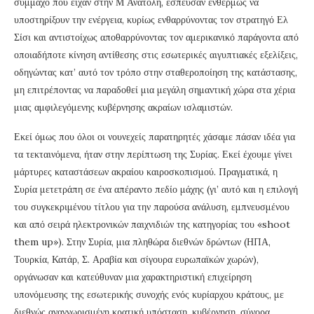
σύμμαχο που είχαν στην Μ Ανατολή, έσπευσαν ενθέρμως να
υποστηρίξουν την ενέργεια, κυρίως ενθαρρύνοντας τον στρατηγό Ελ
Σίσι και αντιστοίχως αποθαρρύνοντας τον αμερικανικό παράγοντα από
οποιαδήποτε κίνηση αντίθεσης στις εσωτερικές αιγυπτιακές εξελίξεις,
οδηγώντας κατ’ αυτό τον τρόπο στην σταθεροποίηση της κατάστασης,
μη επιτρέποντας να παραδοθεί μια μεγάλη σημαντική χώρα στα χέρια
μιας αμφιλεγόμενης κυβέρνησης ακραίων ισλαμιστών.
Εκεί όμως που όλοι οι νουνεχείς παρατηρητές χάσαμε πάσαν ιδέα για
τα τεκταινόμενα, ήταν στην περίπτωση της Συρίας. Εκεί έχουμε γίνει
μάρτυρες καταστάσεων ακραίου καιροσκοπισμού. Πραγματικά, η
Συρία μετετράπη σε ένα απέραντο πεδίο μάχης (γι’ αυτό και η επιλογή
του συγκεκριμένου τίτλου για την παρούσα ανάλυση, εμπνευσμένου
και από σειρά ηλεκτρονικών παιχνιδιών της κατηγορίας του «shoot
them up»). Στην Συρία, μια πληθώρα διεθνών δρώντων (ΗΠΑ,
Τουρκία, Κατάρ, Σ. Αραβία και σίγουρα ευρωπαϊκών χωρών),
οργάνωσαν και κατεύθυναν μια χαρακτηριστική επιχείρηση
υπονόμευσης της εσωτερικής συνοχής ενός κυρίαρχου κράτους, με
διεθνώς αναγνωρισμένη κρατική υπόσταση, κυβέρνηση, σύνορα,