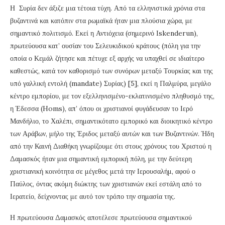
Η Συρία δεν άξιζε μια τέτοια τύχη. Από τα ελληνιστικά χρόνια στα
βυζαντινά και κατόπιν στα ρωμαϊκά ήταν μια πλούσια χώρα, με
σημαντικό πολιτισμό. Εκεί η Αντιόχεια (σημερινό Ιskenderun),
πρωτεύουσα κατ’ ουσίαν του Σελευκιδικού κράτους (πόλη για την
οποία ο Κεμάλ ζήτησε και πέτυχε εξ αρχής να υπαχθεί σε ιδιαίτερο
καθεστώς, κατά τον καθορισμό των συνόρων μεταξύ Τουρκίας και της
υπό γαλλική εντολή (mandate) Συρίας) [5], εκεί η Παλμύρα, μεγάλο
κέντρο εμπορίου, με τον εξελληνισμένο-εκλατινισμένο πληθυσμό της,
η Έδεσσα (Homs), απ’ όπου οι χριστιανοί φυγάδευσαν το Ιερό
Μανδήλιο, το Χαλέπι, σημαντικότατο εμπορικό και διοικητικό κέντρο
των Αράβων, μήλο της Έριδος μεταξύ αυτών και των Βυζαντινών. Ήδη
από την Καινή Διαθήκη γνωρίζουμε ότι στους χρόνους του Χριστού η
Δαμασκός ήταν μια σημαντική εμπορική πόλη, με την δεύτερη
χριστιανική κοινότητα σε μέγεθος μετά την Ιερουσαλήμ, αφού ο
Παύλος, όντας ακόμη διώκτης των χριστιανών εκεί εστάλη από το
Ιερατείο, δείχνοντας με αυτό τον τρόπο την σημασία της.
Η πρωτεύουσα Δαμασκός αποτέλεσε πρωτεύουσα σημαντικού