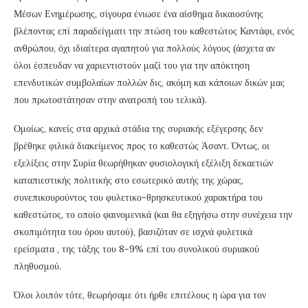
Μέσων Ενημέρωσης, σίγουρα ένιωσε ένα αίσθημα δικαιοσύνης
βλέποντας επί παραδείγματι την πτώση του καθεστώτος Καντάφι, ενός
ανθρώπου, όχι ιδιαίτερα αγαπητού για πολλούς λόγους (άσχετα αν
όλοι έσπευδαν να χαριεντιστούν μαζί του για την απόκτηση
επενδυτικών συμβολαίων πολλών δις, ακόμη και κάποιων δικών μας
που πρωτοστάτησαν στην ανατροπή του τελικά).
Ομοίως, κανείς στα αρχικά στάδια της συριακής εξέγερσης δεν
βρέθηκε φιλικά διακείμενος προς το καθεστώς Άσαντ. Όντως, οι
εξελίξεις στην Συρία θεωρήθηκαν φυσιολογική εξέλιξη δεκαετιών
καταπιεστικής πολιτικής στο εσωτερικό αυτής της χώρας,
συνεπικουρούντος του φυλετικο-θρησκευτικού χαρακτήρα του
καθεστώτος, το οποίο φαινομενικά (και θα εξηγήσω στην συνέχεια την
σκοπιμότητα του όρου αυτού), βασιζόταν σε ισχνά φυλετικά
ερείσματα , της τάξης του 8-9% επί του συνολικού συριακού
πληθυσμού.
Όλοι λοιπόν τότε, θεωρήσαμε ότι ήρθε επιτέλους η ώρα για τον