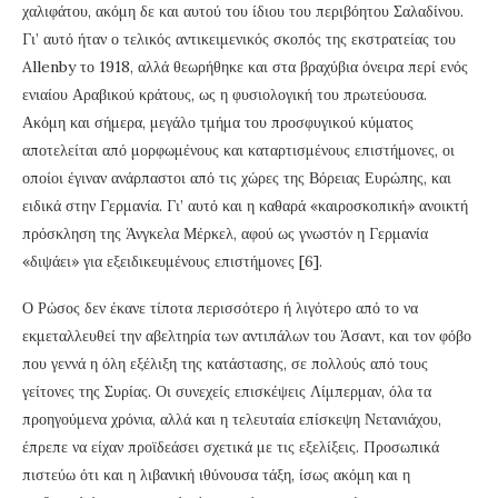
χαλιφάτου, ακόμη δε και αυτού του ίδιου του περιβόητου Σαλαδίνου.
Γι’ αυτό ήταν ο τελικός αντικειμενικός σκοπός της εκστρατείας του
Allenby το 1918, αλλά θεωρήθηκε και στα βραχύβια όνειρα περί ενός
ενιαίου Αραβικού κράτους, ως η φυσιολογική του πρωτεύουσα.
Ακόμη και σήμερα, μεγάλο τμήμα του προσφυγικού κύματος
αποτελείται από μορφωμένους και καταρτισμένους επιστήμονες, οι
οποίοι έγιναν ανάρπαστοι από τις χώρες της Βόρειας Ευρώπης, και
ειδικά στην Γερμανία. Γι’ αυτό και η καθαρά «καιροσκοπική» ανοικτή
πρόσκληση της Άνγκελα Μέρκελ, αφού ως γνωστόν η Γερμανία
«διψάει» για εξειδικευμένους επιστήμονες [6].
Ο Ρώσος δεν έκανε τίποτα περισσότερο ή λιγότερο από το να
εκμεταλλευθεί την αβελτηρία των αντιπάλων του Άσαντ, και τον φόβο
που γεννά η όλη εξέλιξη της κατάστασης, σε πολλούς από τους
γείτονες της Συρίας. Οι συνεχείς επισκέψεις Λίμπερμαν, όλα τα
προηγούμενα χρόνια, αλλά και η τελευταία επίσκεψη Νετανιάχου,
έπρεπε να είχαν προϊδεάσει σχετικά με τις εξελίξεις. Προσωπικά
πιστεύω ότι και η λιβανική ιθύνουσα τάξη, ίσως ακόμη και η