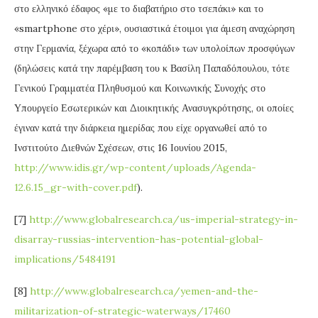
στο ελληνικό έδαφος «με το διαβατήριο στο τσεπάκι» και το
«smartphone στο χέρι», ουσιαστικά έτοιμοι για άμεση αναχώρηση
στην Γερμανία, ξέχωρα από το «κοπάδι» των υπολοίπων προσφύγων
(δηλώσεις κατά την παρέμβαση του κ Βασίλη Παπαδόπουλου, τότε
Γενικού Γραμματέα Πληθυσμού και Κοινωνικής Συνοχής στο
Υπουργείο Εσωτερικών και Διοικητικής Ανασυγκρότησης, οι οποίες
έγιναν κατά την διάρκεια ημερίδας που είχε οργανωθεί από το
Ινστιτούτο Διεθνών Σχέσεων, στις 16 Ιουνίου 2015,
http://www.idis.gr/wp-content/uploads/Agenda-
12.6.15_gr-with-cover.pdf
).
[7]
http://www.globalresearch.ca/us-imperial-strategy-in-
disarray-russias-intervention-has-potential-global-
implications/5484191
[8]
http://www.globalresearch.ca/yemen-and-the-
militarization-of-strategic-waterways/17460