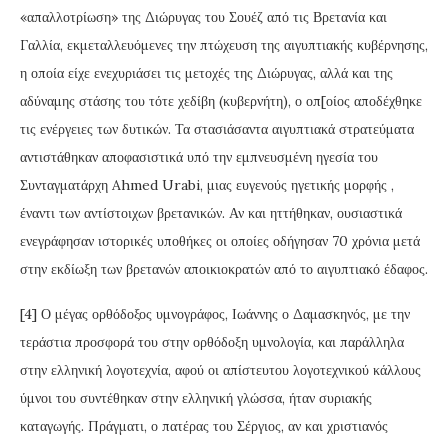
«απαλλοτρίωση» της Διώρυγας του Σουέζ από τις Βρετανία και
Γαλλία, εκμεταλλευόμενες την πτώχευση της αιγυπτιακής κυβέρνησης,
η οποία είχε ενεχυριάσει τις μετοχές της Διώρυγας, αλλά και της
αδύναμης στάσης του τότε χεδίβη (κυβερνήτη), ο οπ[οίος αποδέχθηκε
τις ενέργειες των δυτικών. Τα στασιάσαντα αιγυπτιακά στρατεύματα
αντιστάθηκαν αποφασιστικά υπό την εμπνευσμένη ηγεσία του
Συνταγματάρχη Ahmed Urabi, μιας ευγενούς ηγετικής μορφής ,
έναντι των αντίστοιχων βρετανικών. Αν και ηττήθηκαν, ουσιαστικά
ενεγράφησαν ιστορικές υποθήκες οι οποίες οδήγησαν 70 χρόνια μετά
στην εκδίωξη των βρετανών αποικιοκρατών από το αιγυπτιακό έδαφος.
[4] Ο μέγας ορθόδοξος υμνογράφος, Ιωάννης ο Δαμασκηνός, με την
τεράστια προσφορά του στην ορθόδοξη υμνολογία, και παράλληλα
στην ελληνική λογοτεχνία, αφού οι απίστευτου λογοτεχνικού κάλλους
ύμνοι του συντέθηκαν στην ελληνική γλώσσα, ήταν συριακής
καταγωγής. Πράγματι, ο πατέρας του Σέργιος, αν και χριστιανός