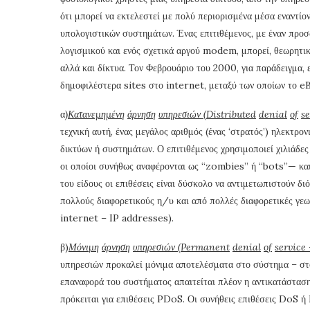
ότι μπορεί να εκτελεστεί με πολύ περιορισμένα μέσα εναντίο
υπολογιστικών συστημάτων. Ένας επιτιθέμενος, με έναν προσ
λογισμικού και ενός σχετικά αργού modem, μπορεί, θεωρητικ
αλλά και δίκτυα. Τον Φεβρουάριο του 2000, για παράδειγμα
δημοφιλέστερα sites στο internet, μεταξύ των οποίων το e
α
)
Κατανεμημένη
άρνηση
υπηρεσιών
(
Distributed
denial
of
se
τεχνική αυτή, ένας μεγάλος αριθμός (ένας ‘στρατός’) ηλεκτρ
δικτύων ή συστημάτων. Ο επιτιθέμενος χρησιμοποιεί χιλιάδε
οι οποίοι συνήθως αναφέρονται ως “zombies” ή “bots”— και 
του είδους οι επιθέσεις είναι δύσκολο να αντιμετωπιστούν δ
πολλούς διαφορετικούς η/υ και από πολλές διαφορετικές γεω
internet – IP addresses).
β)
Μόνι
µ
η
άρνηση
υπηρεσιών
(
Permanent
denial
of
service
υπηρεσιών προκαλεί μόνιμα αποτελέσματα στο σύστημα – στόχ
επαναφορά του συστήματος απαιτείται πλέον η αντικατάστασ
πρόκειται για επιθέσεις PDoS. Οι συνήθεις επιθέσεις DoS 