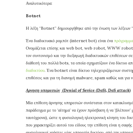
Αναλυτικότερα:
Botnet
H λέξη “Botnet” δημιουργήθηκε από την ένωση των λέξε
Ένα διαδικτυακό ρομπότ (internet bot) είναι ένα
πρόγραμμ
Ονομάζεται επίσης και web bot, web robot, WWW robot ή
τον συντονισμό και την διεξαγωγή διαδικτυακών επιθέσεων σ
διάθεσή του πολλά bots, τα οποία σχηματίζουν ένα δίκτυο απ
διαδικτύου
. Ένα botnet είναι δίκτυο τηλεχειριζόμενων συστη
επιθέσεις και για τη διανομή malware, spam καθώς και για 
Α
ρνηση υπηρεσιών
(Denial of Sevice (DoS), DoS attack)
Μία επίθεση άρνησης υπηρεσιών συνίσταται στον κατακλυσμό
παράδειγμα με το ‘αίτημα’ να έχουν πρόσβαση ή να ‘βλέπουν’ 
ταυτόχρονα), ώστε η φυσιολογική ηλεκτρονική κίνηση του δικτ
που χαρακτηρίζει αυτού του είδους την επίθεση είναι η σαφής
φυσιολογικοί χρήστες μίας υπηρεσία δικτύου, από την υπηρε