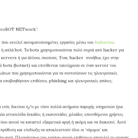
ων “roBOT NETwork”.
α
που εκτελεί αυτοματοποιημένες εργασίες μέσω του
διαδικτύου
.
 απλά bot. Τα bots χρησιμοποιούνται πολύ συχνά από hacker για
ε servers ή για άλλους σκοπούς. Ένας hacker συνήθως έχει στην
ό bots (botnet) και επιτίθενται ταυτόχρονα σε έναν server του
μάτων που χρησιμοποιούνται για να συντονίσουν τις ηλεκτρονικές
να υποβοηθήσουν επιθέσεις phishing και ηλεκτρονικές απάτες.
 ενός δικτύου η/υ με τόσο πολλά αιτήματα παροχής υπηρεσιών (για
μία ιστοσελίδα δεκάδες ή εκατοντάδες χιλιάδες υποτιθέμενοι χρήστες
ύου αυτού να καταστεί εξαιρετικά αργή ή ακόμη και να διακοπεί. Αυτό
 πρόθεση και επιδίωξη να αποκλειστούν όλοι οι ‘νόμιμοι’ και
σία αυτή. Πλεονέκτημα του τρόπου αυτού επιθέσεων αποτελεί το γεγονός