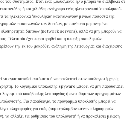
ντός του συστήματος. Eτσι ένας μολυσμένος η/υ μπορεί να διαβιβάζει σε
κατοντάδες ή και χιλιάδες αντίγραφα ενός ηλεκτρονικού ‘σκουληκιού’.
ότι τα ηλεκτρονικά ‘σκουλήκια’ καταναλώνουν μεγάλα ποσοστά της
 γραμμών επικοινωνιών των δικτύων, με συνέπεια μεμονωμένοι
ι εξυπηρετητές δικτύων (network servers), απλά να μην μπορούν να
ους. Τελευταία έχει παρατηρηθεί και η ύπαρξη σκουληκιών,
τρέπουν την εκ του μακρόθεν ανάληψη της λειτουργίας και διαχείρισης
 να εγκατασταθεί αυτόματα ή να εκτελεστεί στον υπολογιστή χωρίς
υ χρήστη. Το λογισμικό υποκλοπής spyware μπορεί να μην παρουσιάζει
ι λογισμικού κακόβουλης λειτουργίας ή ανεπιθύμητων προγραμμάτων
 υπολογιστής. Για παράδειγμα, το πρόγραμμα υποκλοπής μπορεί να
λέγει πληροφορίες για εσάς (συμπεριλαμβανομένων πληροφοριών
, να αλλάξει τις ρυθμίσεις του υπολογιστή ή να προκαλέσει μείωση