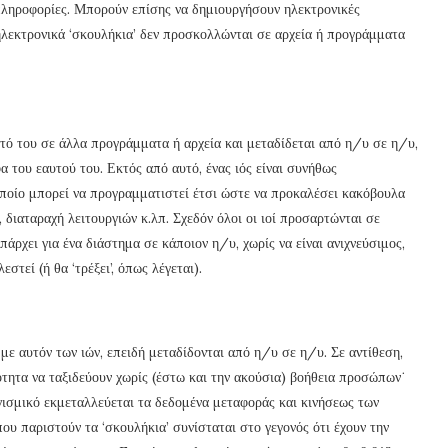
ληροφορίες. Μπορούν επίσης να δημιουργήσουν ηλεκτρονικές
 ηλεκτρονικά ‘σκουλήκια’ δεν προσκολλώνται σε αρχεία ή προγράμματα
υτό του σε άλλα προγράμματα ή αρχεία και μεταδίδεται από η/υ σε η/υ,
α του εαυτού του. Εκτός από αυτό, ένας ιός είναι συνήθως
οποίο μπορεί να προγραμματιστεί έτσι ώστε να προκαλέσει κακόβουλα
διαταραχή λειτουργιών κ.λπ. Σχεδόν όλοι οι ιοί προσαρτώνται σε
πάρχει για ένα διάστημα σε κάποιον η/υ, χωρίς να είναι ανιχνεύσιμος,
στεί (ή θα ‘τρέξει’, όπως λέγεται).
με αυτόν των ιών, επειδή μεταδίδονται από η/υ σε η/υ. Σε αντίθεση,
νότητα να ταξιδεύουν χωρίς (έστω και την ακούσια) βοήθεια προσώπων˙
γισμικό εκμεταλλεύεται τα δεδομένα μεταφοράς και κινήσεως των
ου παριστούν τα ‘σκουλήκια’ συνίσταται στο γεγονός ότι έχουν την