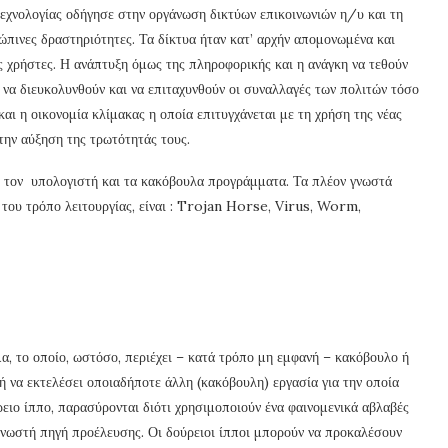
τεχνολογίας οδήγησε στην οργάνωση δικτύων επικοινωνιών η/υ και τη
ώπινες δραστηριότητες. Τα δίκτυα ήταν κατ’ αρχήν απομονωμένα και
 χρήστες. Η ανάπτυξη όμως της πληροφορικής και η ανάγκη να τεθούν
ε να διευκολυνθούν και να επιταχυνθούν οι συναλλαγές των πολιτών τόσο
και η οικονομία κλίμακας η οποία επιτυγχάνεται με τη χρήση της νέας
την αύξηση της τρωτότητάς τους.
: τον υπολογιστή και τα κακόβουλα προγράμματα. Τα πλέον γνωστά
του τρόπο λειτουργίας, είναι : Trojan Horse, Virus, Worm,
α, το οποίο, ωστόσο, περιέχει – κατά τρόπο μη εμφανή – κακόβουλο ή
ή να εκτελέσει οποιαδήποτε άλλη (κακόβουλη) εργασία για την οποία
ειο ίππο, παρασύρονται διότι χρησιμοποιούν ένα φαινομενικά αβλαβές
γνωστή πηγή προέλευσης. Οι δούρειοι ίπποι μπορούν να προκαλέσουν