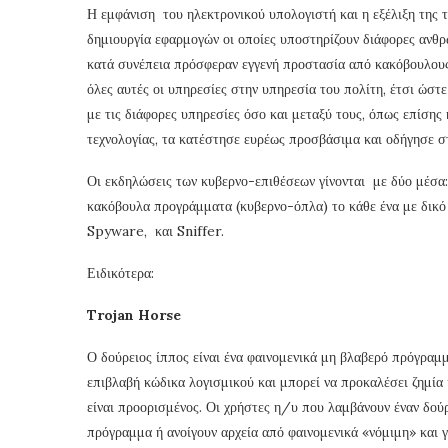
Η εμφάνιση του ηλεκτρονικού υπολογιστή και η εξέλιξη της 
δημιουργία εφαρμογών οι οποίες υποστηρίζουν διάφορες ανθρ
κατά συνέπεια πρόσφεραν εγγενή προστασία από κακόβουλους
όλες αυτές οι υπηρεσίες στην υπηρεσία του πολίτη, έτσι ώστ
με τις διάφορες υπηρεσίες όσο και μεταξύ τους, όπως επίσης 
τεχνολογίας, τα κατέστησε ευρέως προσβάσιμα και οδήγησε σ
Οι εκδηλώσεις των κυβερνο-επιθέσεων γίνονται με δύο μέσα
κακόβουλα προγράμματα (κυβερνο-όπλα) το κάθε ένα με δικό 
Spyware, και Sniffer.
Ειδικότερα:
Trojan Horse
Ο δούρειος ίππος είναι ένα φαινομενικά μη βλαβερό πρόγραμμ
επιβλαβή κώδικα λογισμικού και μπορεί να προκαλέσει ζημία 
είναι προορισμένος. Οι χρήστες η/υ που λαμβάνουν έναν δούρ
πρόγραμμα ή ανοίγουν αρχεία από φαινομενικά «νόμιμη» και 