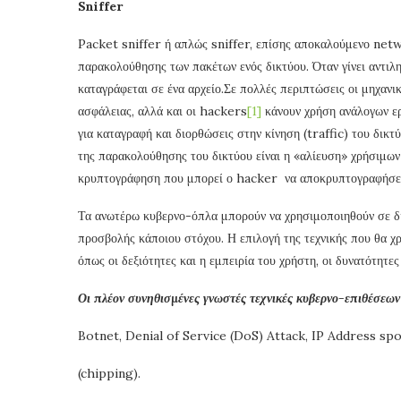
Sniffer
Packet sniffer ή απλώς sniffer, επίσης αποκαλούμενο net
παρακολούθησης των πακέτων ενός δικτύου. Όταν γίνει αντιλη
καταγράφεται σε ένα αρχείο.Σε πολλές περιπτώσεις οι μηχανι
ασφάλειας, αλλά και οι hackers
[1]
κάνουν χρήση ανάλογων ερ
για καταγραφή και διορθώσεις στην κίνηση (traffic) του δικ
της παρακολούθησης του δικτύου είναι η «αλίευση» χρήσιμω
κρυπτογράφηση που μπορεί ο hacker να αποκρυπτογραφήσε
Τα ανωτέρω κυβερνο-όπλα μπορούν να χρησιμοποιηθούν σε δι
προσβολής κάποιου στόχου. Η επιλογή της τεχνικής που θα χ
όπως οι δεξιότητες και η εμπειρία του χρήστη, οι δυνατότητε
Οι πλέον συνηθισμένες γνωστές τεχνικές κυβερνο-επιθέσεων 
Botnet, Denial of Service (DoS) Attack, IP Address sp
(chipping).