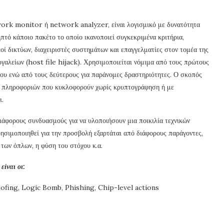
work monitor ή network analyzer, είναι λογισμικό με δυνατότητα
πτό κάποιο πακέτο το οποίο ικανοποιεί συγκεκριμένα κριτήρια,
κοί δικτύων, διαχειριστές συστημάτων και επαγγελματίες στον τομέα της
γαλείων (host file hijack). Χρησιμοποιείται νόμιμα από τους πρώτους
τύου ενώ από τους δεύτερους για παράνομες δραστηριότητες. Ο σκοπός
ν πληροφοριών που κυκλοφορούν χωρίς κρυπτογράφηση ή με
ι.
άφορους συνδυασμούς για να υλοποιήσουν μια ποικιλία τεχνικών
ρησιμοποιηθεί για την προσβολή εξαρτάται από διάφορους παράγοντες,
ς των όπλων, η φύση του στόχου κ.α.
είναι οι:
oofing, Logic Bomb, Phishing, Chip-level actions