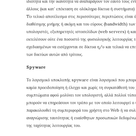
ιδιότητα και την ικανότητα να αναπαράγουν τον εαυτό τους ε
άλλους (και κατ’ επέκταση σε ολόκληρα δίκτυα ή συστήματα) ε
To τελικό αποτέλεσμα στις περισσότερες περιπτώσεις είναι 
διαθέσιμης μνήμης ή ακόμη και του εύρους (bandwidth) των
υπολογιστές, εξυπηρετητές ιστοσελίδων (web servers) ή κα
εκτελέσουν ούτε ένα ποσοστό της φυσιολογικής λειτουργίας τ
σχεδιασμένων να εισέρχονται σε δίκτυα η/υ και τελικά να επι
των δικτύων αυτών από τρίτους.
Spyware
Το λογισμικό υποκλοπής spyware είναι λογισμικό που μπορεί
καμία προειδοποίηση ή έλεγχο και χωρίς τη συγκατάθεσή το
συμπτώματα αφού μολύνει τον υπολογιστή, αλλά πολλοί τύπο
μπορούν να επηρεάσουν τον τρόπο με τον οποίο λειτουργεί ο
παρακολουθεί τη συμπεριφορά του χρήστη στο Web ή να συλ
αναγνώρισης ταυτότητας ή ευαίσθητων προσωπικών δεδομένων)
της ταχύτητας λειτουργίας του.