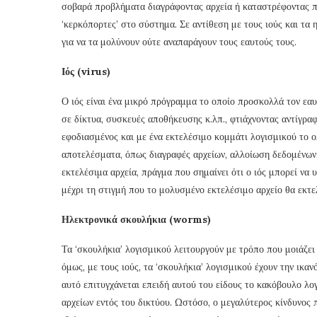
σοβαρά προβλήματα διαγράφοντας αρχεία ή καταστρέφοντας π
‘κερκόπορτες’ στο σύστημα. Σε αντίθεση με τους ιούς και τα
για να τα μολύνουν ούτε αναπαράγουν τους εαυτούς τους.
Ιός (
virus
)
Ο ιός είναι ένα μικρό πρόγραμμα το οποίο προσκολλά τον εα
σε δίκτυα, συσκευές αποθήκευσης κ.λπ., φτιάχνοντας αντίγραφ
εφοδιασμένος και με ένα εκτελέσιμο κομμάτι λογισμικού το 
αποτελέσματα, όπως διαγραφές αρχείων, αλλοίωση δεδομένων, 
εκτελέσιμα αρχεία, πράγμα που σημαίνει ότι ο ιός μπορεί να υ
μέχρι τη στιγμή που το μολυσμένο εκτελέσιμο αρχείο θα εκτελε
Ηλεκτρονικά σκουλήκια (
worms
)
Τα ‘σκουλήκια’ λογισμικού λειτουργούν με τρόπο που μοιάζει 
όμως, με τους ιούς, τα ‘σκουλήκια’ λογισμικού έχουν την ικα
αυτό επιτυγχάνεται επειδή αυτού του είδους το κακόβουλο λο
αρχείων εντός του δικτύου. Ωστόσο, ο μεγαλύτερος κίνδυνος π