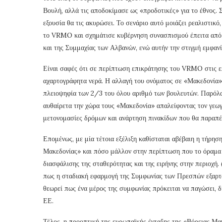
Βουλή, αλλά τις αποδοκίμασε ως «προδοτικές» για το έθνος. Σ
εξουσία θα τις ακυρώσει. Το σενάριο αυτό μοιάζει ρεαλιστικό
το VRMO και σχημάτισε κυβέρνηση συνασπισμού έπειτα από 
και της Συμμαχίας των Αλβανών, ενώ αυτήν την στιγμή εμφαν
Είναι σαφές ότι σε περίπτωση επικράτησης του VRMO στις ε
αχαρτογράφητα νερά. Η αλλαγή του ονόματος σε «Μακεδονία»
πλειοψηφία των 2/3 του όλου αριθμό των βουλευτών. Παρόλα 
αυθαίρετα την χώρα τους «Μακεδονία» απαλείφοντας τον γεωγ
μετονομασίες δρόμων και ανάρτηση πινακίδων που θα παραπέ
Επομένως, με μία τέτοια εξέλιξη καθίσταται αβέβαιη η τήρη
Μακεδονίας» και πόσο μάλλον στην περίπτωση που το όραμα τ
διασφάλισης της σταθερότητας και της ειρήνης στην περιοχή.
πως η σταδιακή εφαρμογή της Συμφωνίας των Πρεσπών εξαρτά
θεωρεί πως ένα μέρος της συμφωνίας πρόκειται να παγώσει, δ
ΕΕ.
Τέλος, η προοπτική της ευρωπαϊκής ένταξης της «Βόρειας Μακ