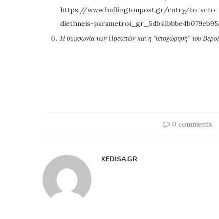
https://www.huffingtonpost.gr/entry/to-veto
diethneis-parametroi_gr_5db41bbbe4b079eb95a
Η συμφωνία των Πρεσπών και η “υποχώρηση” του Βερολ
0 comments
KEDISA.GR