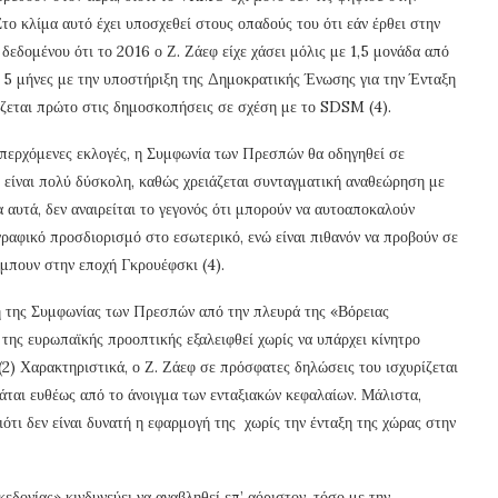
το κλίμα αυτό έχει υποσχεθεί στους οπαδούς του ότι εάν έρθει στην
, δεδομένου ότι το 2016 ο Ζ. Ζάεφ είχε χάσει μόλις με 1,5 μονάδα από
5 μήνες με την υποστήριξη της Δημοκρατικής Ένωσης για την Ένταξη
ίζεται πρώτο στις δημοσκοπήσεις σε σχέση με το SDSM (4).
περχόμενες εκλογές, η Συμφωνία των Πρεσπών θα οδηγηθεί σε
 είναι πολύ δύσκολη, καθώς χρειάζεται συνταγματική αναθεώρηση με
αυτά, δεν αναιρείται το γεγονός ότι μπορούν να αυτοαποκαλούν
ραφικό προσδιορισμό στο εσωτερικό, ενώ είναι πιθανόν να προβούν σε
μπουν στην εποχή Γκρουέφσκι (4).
ση της Συμφωνίας των Πρεσπών από την πλευρά της «Βόρειας
ης ευρωπαϊκής προοπτικής εξαλειφθεί χωρίς να υπάρχει κίνητρο
 (2) Χαρακτηριστικά, ο Ζ. Ζάεφ σε πρόσφατες δηλώσεις του ισχυρίζεται
ται ευθέως από το άνοιγμα των ενταξιακών κεφαλαίων. Μάλιστα,
ιότι δεν είναι δυνατή η εφαρμογή της χωρίς την ένταξη της χώρας στην
εδονίας» κινδυνεύει να αναβληθεί επ’ αόριστον, τόσο με την