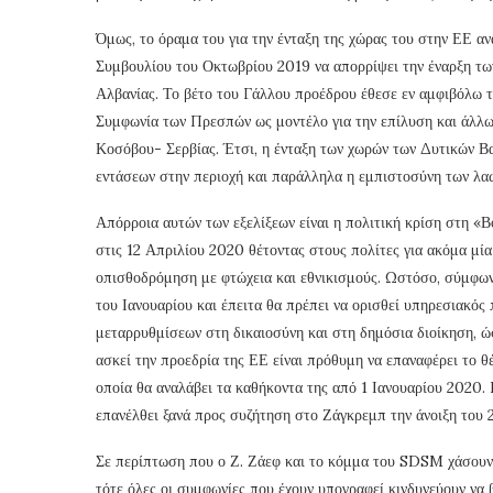
Όμως, το όραμα του για την ένταξη της χώρας του στην ΕΕ α
Συμβουλίου του Οκτωβρίου 2019 να απορρίψει την έναρξη τω
Αλβανίας. Το βέτο του Γάλλου προέδρου έθεσε εν αμφιβόλω τ
Συμφωνία των Πρεσπών ως μοντέλο για την επίλυση και άλλω
Κοσόβου- Σερβίας. Έτσι, η ένταξη των χωρών των Δυτικών Βα
εντάσεων στην περιοχή και παράλληλα η εμπιστοσύνη των λαώ
Απόρροια αυτών των εξελίξεων είναι η πολιτική κρίση στη «
στις 12 Απριλίου 2020 θέτοντας στους πολίτες για ακόμα μί
οπισθοδρόμηση με φτώχεια και εθνικισμούς. Ωστόσο, σύμφωνα
του Ιανουαρίου και έπειτα θα πρέπει να ορισθεί υπηρεσιακός
μεταρρυθμίσεων στη δικαιοσύνη και στη δημόσια διοίκηση, ώσ
ασκεί την προεδρία της ΕΕ είναι πρόθυμη να επαναφέρει το θέ
οποία θα αναλάβει τα καθήκοντα της από 1 Ιανουαρίου 2020.
επανέλθει ξανά προς συζήτηση στο Ζάγκρεμπ την άνοιξη του 
Σε περίπτωση που ο Ζ. Ζάεφ και το κόμμα του SDSM χάσου
τότε όλες οι συμφωνίες που έχουν υπογραφεί κινδυνεύουν να 