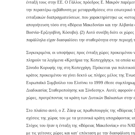
ένταξή τους στην ΕΕ. Ο Γάλλος πρόεδρος Ε. Μακρόν παρέμειν
την περαιτέρω εμβάθυνση με μεταρρυθμίσεις στο εσωτερικό τη
ενταξιακών διαπραγματεύσεων, που χαρακτηρίστηκε ως «ιστορ
απογοήτευση τόσο στη «Βόρεια Μακεδονία» και την Αλβανία ό
Βοσνία-Ερζεγοβίνη, Κόσοβο). (2) Αυτό συνέβη διότι οι χώρες
παράλληλα είχαν διασφαλίσει την σταθερότητα στην περιοχή
Συγκεκριμένα, οι υποψήφιες προς ένταξη χώρες προκειμένου ν
πληρούν τα λεγόμενα «Κριτήρια της Κοπεγχάγης», τα οποία κ
Σύνοδο Κορυφής της στη Κοπεγχάγη. Πρόκειται για πολιτικού
κράτος προκειμένου να γίνει δεκτό ως πλήρες μέλος της Ένω
Ευρωπαϊκό Συμβούλιο του Ελσίνκι το 1999 έθεσε συμπληρωμ
Διαδικασίας Σταθεροποίησης και Σύνδεσης». Αυτές αφορούν στ
χώρες, προτρέποντας τα κράτη των Δυτικών Βαλκανίων στην 
Στο πλαίσιο αυτό, ο Ζ. Ζάεφ ως πρωθυπουργός της «Βόρειας 
σχέσεις της χώρας του με τα γειτονικά κράτη υπογράφοντας ι
Στόχος του ήταν η ένταξη της «Βόρειας Μακεδονίας» στο ΝΑΤ
με τις γείτονες χώρες και κατ’ επέκταση με την διασφάλιση τ