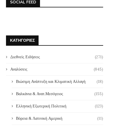
SOCIAL FEED
ΚΑΤΗΓΟΡΊΕΣ
Διεθνείς Ειδήσεις
(271)
Αναλύσεις
(845)
Βιώσιμη Ανάπτυξη και Κλιματική Αλλαγή
(18)
Βαλκάνια & Ανατ.Μεσόγειος
(155)
Ελληνική Εξωτερική Πολιτική
(123)
Βόρεια & Λατινική Αμερική
(11)
Η Σύνοδος του ΝΑΤΟ ως
Οι σχέσεις ΗΠΑ-Ιράν κα