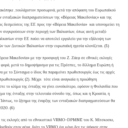
νακόπηκε ,τουλάχιστον προσωρινά, μετά την απόφαση του Ευρωπαϊκού
ν ενταξιακών διαπραγματεύσεων της «Βόρειας Μακεδονίας» και της
ις δεσμεύσεις της ΕΕ προς την «Βόρεια Μακεδονία» και υπονομεύει τη
ν συγκρούσεων στην περιοχή των Βαλκανίων, όπως αυτή μεταξύ
λκανίων στην ΕΕ παύει να αποτελεί εργαλείο για την εξάλειψη των
ν των Δυτικών Βαλκανίων στην ευρωπαϊκή ηγεσία κλονίζεται. (5)
Βόρεια Μακεδονία» με την προσφυγή του Ζ. Ζάεφ σε εθνικές εκλογές
α φορά, μετά το δημοψήφισμα για τις Πρέσπες, το δίλλημα Ευρώπη ή
 με το Σύνταγμα ο ίδιος θα παραμείνει πρωθυπουργός έως τις αρχές
 πρωθυπουργός (2). Μέχρι τότε είναι αναγκαία η προώθηση
τε το κλίμα της ένταξης να γίνει ευνοϊκότερο, εφόσον η Φινλανδία που
μα της ένταξης στην τελευταία σύνοδο της, όπως και η Κροατία, η
 Πάντως, το ζήτημα της έναρξης των ενταξιακών διαπραγματεύσεων θα
2020. (6)
ν τις εκλογές από το εθνικιστικό VRMO-DPMNE του Κ. Μίτσκοσκι,
βρεθούν στον αέρα, διότι το VRMO όχι μόνο δεν τις ψήφισε στην