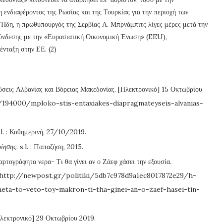
ενδιαφέροντος της Ρωσίας και της Τουρκίας για την περιοχή των
 Ήδη, η πρωθυπουργός της Σερβίας Α. Μπρνάμπιτς λίγες μέρες μετά την
νδεσης με την «Ευρασιατική Οικονομική Ένωση» (EEU),
ένταξη στην ΕΕ. (2)
σεις Αλβανίας και Βόρειας Μακεδονίας. [Ηλεκτρονικό] 15 Οκτωβρίου
194000/mploko-stis-entaxiakes-diapragmateyseis-alvanias-
l. : Καθημερινή, 27/10/2019.
ίησης.
s.l. : Παπαζήση, 2015.
ογράφητα νερα- Τι θα γίνει αν ο Ζάεφ χάσει την εξουσία.
9. http://newpost.gr/politiki/5db7c978d9a1ec8017872e29/h-
eta-to-veto-toy-makron-ti-tha-ginei-an-o-zaef-hasei-tin-
λεκτρονικό] 29 Οκτωβρίου 2019.