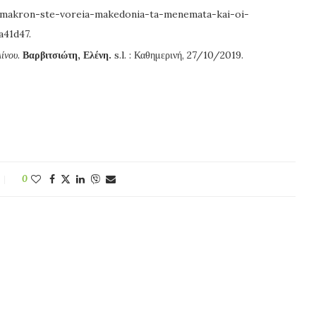
-makron-ste-voreia-makedonia-ta-menemata-kai-oi-
41d47.
ίνου.
Βαρβιτσιώτη, Ελένη.
s.l. : Καθημερινή, 27/10/2019.
0