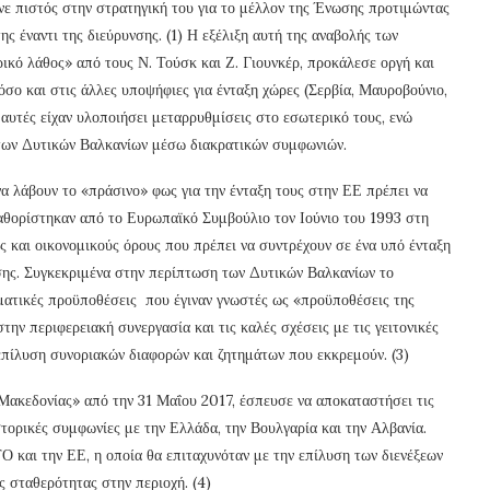
ε πιστός στην στρατηγική του για το μέλλον της Ένωσης προτιμώντας
ς έναντι της διεύρυνσης. (1) Η εξέλιξη αυτή της αναβολής των
ικό λάθος» από τους Ν. Τούσκ και Ζ. Γιουνκέρ, προκάλεσε οργή και
σο και στις άλλες υποψήφιες για ένταξη χώρες (Σερβία, Μαυροβούνιο,
 αυτές είχαν υλοποιήσει μεταρρυθμίσεις στο εσωτερικό τους, ενώ
 των Δυτικών Βαλκανίων μέσω διακρατικών συμφωνιών.
α λάβουν το «πράσινο» φως για την ένταξη τους στην ΕΕ πρέπει να
αθορίστηκαν από το Ευρωπαϊκό Συμβούλιο τον Ιούνιο του 1993 στη
ς και οικονομικούς όρους που πρέπει να συντρέχουν σε ένα υπό ένταξη
σης. Συγκεκριμένα στην περίπτωση των Δυτικών Βαλκανίων το
ατικές προϋποθέσεις που έγιναν γνωστές ως «προϋποθέσεις της
ην περιφερειακή συνεργασία και τις καλές σχέσεις με τις γειτονικές
επίλυση συνοριακών διαφορών και ζητημάτων που εκκρεμούν. (3)
Μακεδονίας» από την 31 Μαΐου 2017, έσπευσε να αποκαταστήσει τις
στορικές συμφωνίες με την Ελλάδα, την Βουλγαρία και την Αλβανία.
Ο και την ΕΕ, η οποία θα επιταχυνόταν με την επίλυση των διενέξεων
ης σταθερότητας στην περιοχή. (4)