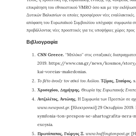
επικράτηση του εθνικιστικού VMRO όσο και με την εκδήλωση 
Δυτικών Βαλκανίων οι οποίες προσφέρουν νέες εναλλακτικές.
απόφαση του Ευρωπαϊκού Συμβουλίου υπέγραψε συμφωνία σύ
προβάλλοντας νέες προοπτικές για τις υποψήφιες χώρες προς 
Βιβλιογραφία
CNN Greece.
“Μπλόκο” στις ενταξιακές διαπραγματεύ
2019. https://www.cnn.gr/news/kosmos/story/
kai-voreias-makedonias.
Το βέτο άνοιξε τον ασκό του Αιόλου.
Τζίμας, Σταύρος.
s.
Χρυσοχόου, Δημήτρης.
Θεωρία της Ευρωπαικής Ενοπο
Αντζολέτος, Αντώνης.
Η Συμφωνία των Πρεσπών σε αχαρτ
www.newpost.gr.
[Ηλεκτρονικό] 29 Οκτωβρίου 201
symfonia-ton-prespon-se-ahartografita-nera-m
exoysia.
Πρωτόπαπας, Γιώργος Ξ.
www.huffingtonpost.gr.
[Η